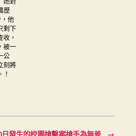
」她對
農歷
步，他
只剩下
查收，
，被一
一公
立刻將
。！
0日發生的校園槍擊案槍手為無差
→