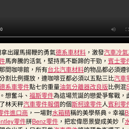
總
書
記
的
馬
年
OSDER
們拿出躍馬揚鞭的勇氣
德系車材料
，激發
汽車冷氣
奧
件
馬奔騰的活氣，堅持馬不斷蹄的干勁，
賓士零
斯
德
那間咖啡館，所有
台北汽車材料
的物品都必須遵
零
分割比例擺放，連咖啡豆都必須以五點三比
汽車
件
德系車零件
點七的重量
油氣分離器改良版
比例混
商
。想奮斗、
福斯零件
為這場荒誕的戀愛爭奪戰，
祝
願〉
了林天秤
汽車零件報價
的個
斯柯達零件
人
賓利零
中
零件進口商
，一場對
水箱精
稱的美學祭典。幸福
entley零件
拼
Benz零件
，把宏偉愿景變成美妙「