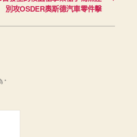
別攻OSDER奧斯德汽車零件擊
為
*