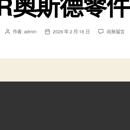
ER奧斯德零
在
作者:
admin
2026 年 2 月 18 日
尚無留言
文
文
〈【熱
章
章
氣
作
發
騰
者
佈
騰
日
中
期
國
年】
習
言
道
｜
請
查
收！