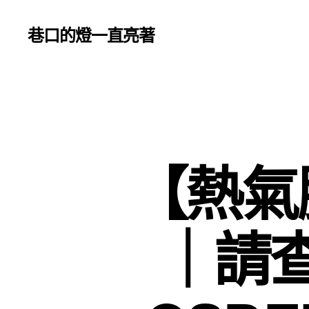
巷口的燈一直亮著
【熱氣
｜請