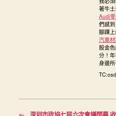
我必須
著牛土
Audi
們感到
腳踝上
汽車材
股金色
分！年
身邊所
TC:osd
←
深圳市政協七屆六次會議閉幕 收