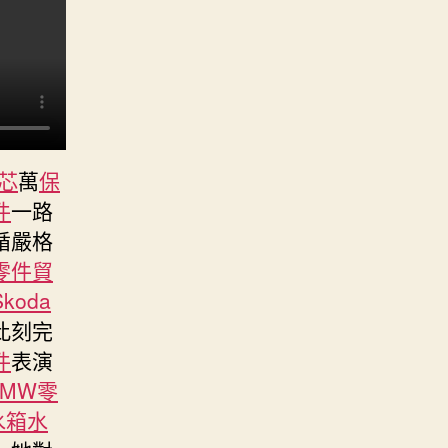
芯
萬
保
件
一路
循嚴格
零件貿
Skoda
此刻完
件
表演
BMW零
水箱水