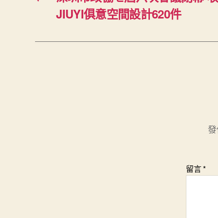
JIUYI俱意空間設計620件
發
留言
*