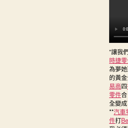
“讓我
時捷零
為夢她
的黃金
易商
四
零件
合
全變成
**
汽車
件
打
B