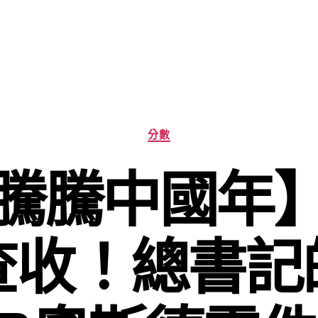
分
分數
類
騰騰中國年
查收！總書記