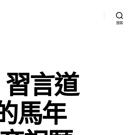
搜尋
】習言道
的馬年