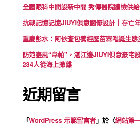
全國眼科中間設新中間 秀傳醫院體檢供
抗戰記憶記憶JIUYI俱意翻修設計｜存亡
重慶彭水：阿依查包養經歷苗寨唱誕生態游
防范臺風“韋帕”，湛江邊JIUYI俱意豪
234人從海上撤離
近期留言
「
WordPress 示範留言者
」於〈
網站第