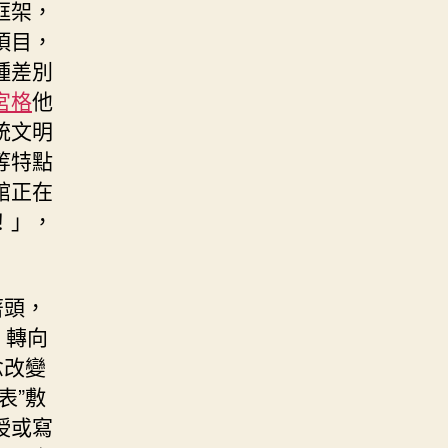
框架，
項目，
種差別
宮格
他
統文明
等特點
館正在
！」，
著頭，
。轉向
念改變
表”敷
授或寫