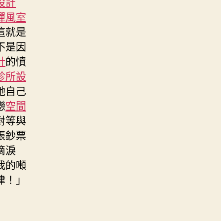
設計
禪風室
這就是
不是因
計
的憤
診所設
她自己
戀
空間
對等與
張鈔票
滴淚
我的噸
律！」