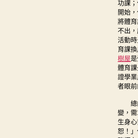
功課；
開始，
將體育
不出，
活動時
育課換
樹屋
是
體育課
證學業
者眼前
總
變，需
生身心
恕！」