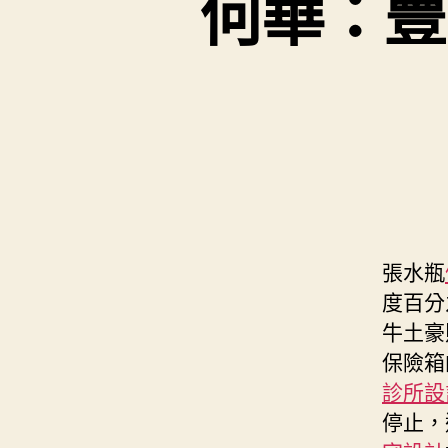
何華：豐
張水瓶
度百分
牛土豪
保險箱
診所設
停止，