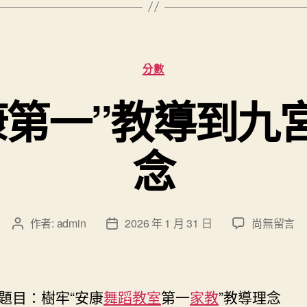
分
分數
類
康第一”教導到九
念
在
作者:
admin
2026 年 1 月 31 日
尚無留言
文
文
〈樹
章
章
牢
作
發
“安
者
佈
康
日
題目：樹牢“安康
舞蹈教室
第一
家教
”教導理念
第
期