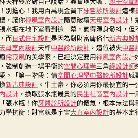
林天秤終於對自己說話，興奮地大喊：
親子空間
意
空
！別擔心！我用百萬現金買下
牙醫診所設計
這棟
間
樓，讓你
禪風室內設計
隨意破壞
天母室內設計
！
設
張水瓶在地下室看到這一幕，氣得渾身發抖，但
計
，而
日式住宅設計
是因為對財富庸俗化
新古典設
星
洲
天母室內設計
天秤
中醫診所設計
，這位被失
中醫
人
瘋
侘寂風
的美學家，已經決定要用
禪風室內設計
物〉
，強制創造一場平衡的
空間心理學
三角
綠設計師
中
愛。「第一階段：情
空間心理學
中醫診所設計
感
換
新古典設計
。牛土豪，你必須用你最便宜的一
內設計
，換取張水瓶最貴的
民生社區室內設計
一
「張水瓶！你
牙醫診所設計
的傻氣，根本無法與
力學抗衡！財富就是宇宙
大直室內設計
的基本定