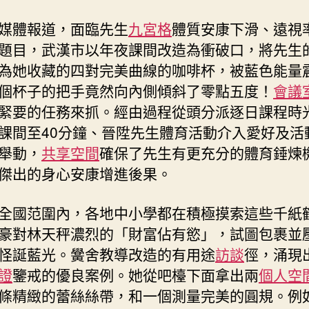
一”
媒體報道，面臨先生
九宮格
體質安康下滑、遠視
教
題目，武漢市以年夜課間改造為衝破口，將先生
導
到
為她收藏的四對完美曲線的咖啡杯，被藍色能量
九
個杯子的把手竟然向內側傾斜了零點五度！
會議
宮
緊要的任務來抓。經由過程從頭分派逐日課程時
格
課間至40分鐘、晉陞先生體育活動介入愛好及活
講
座
舉動，
共享空間
確保了先生有更充分的體育錘煉
理
傑出的身心安康增進後果。
念〉
中
全國范圍內，各地中小學都在積極摸索這些千紙
豪對林天秤濃烈的「財富佔有慾」，試圖包裹並
怪誕藍光。黌舍教導改造的有用途
訪談
徑，涌現
證
鑒戒的優良案例。她從吧檯下面拿出兩
個人空
條精緻的蕾絲絲帶，和一個測量完美的圓規。例