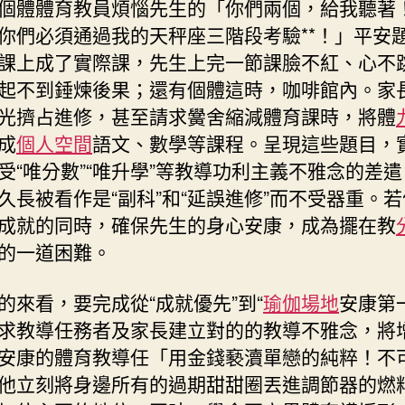
個體體育教員煩惱先生的「你們兩個，給我聽著
你們必須通過我的天秤座三階段考驗**！」平安
課上成了實際課，先生上完一節課臉不紅、心不
起不到錘煉後果；還有個體這時，咖啡館內。家
光擠占進修，甚至請求黌舍縮減體育課時，將體
成
個人空間
語文、數學等課程。呈現這些題目，
受“唯分數”“唯升學”等教導功利主義不雅念的差
久長被看作是“副科”和“延誤進修”而不受器重。
成就的同時，確保先生的身心安康，成為擺在教
的一道困難。
的來看，要完成從“成就優先”到“
瑜伽場地
安康第
求教導任務者及家長建立對的的教導不雅念，將
安康的體育教導任「用金錢褻瀆單戀的純粹！不
他立刻將身邊所有的過期甜甜圈丟進調節器的燃