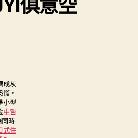
YI俱意空
調成灰
恐慌。
是小型
金
中醫
端同時
日式住