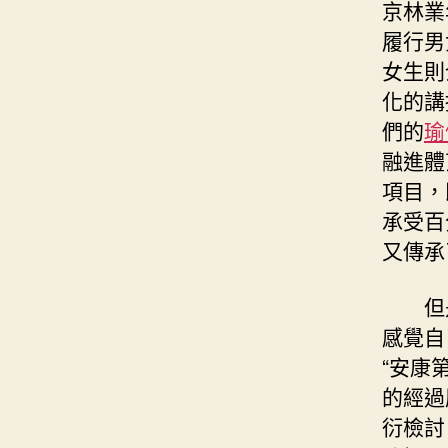
京林業
履行男
女生則
化的講
們的
瑜
融進體
項目，
承受百
又傳承
但
感覺自
“安康
的經過
衍檢討