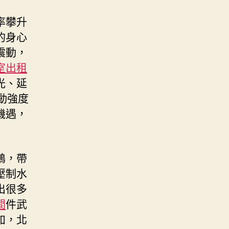
率攀升
的身心
震動，
室出租
光、延
動強度
機遇，
鶴，帶
壓制水
出很多
間
件武
如，北