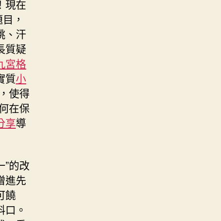
！現在
題目，
跳、汗
長質疑
九宮格
實質
小
遣，使得
若何在保
分享
導
一”的改
增進先
可饒
料口。