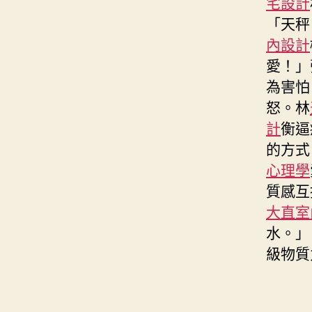
宅設計
「天秤
內設計
愛！」
為害怕
怒。林
計
衡逼
的方式
心理學
質感互
大直室
水。」
級物質