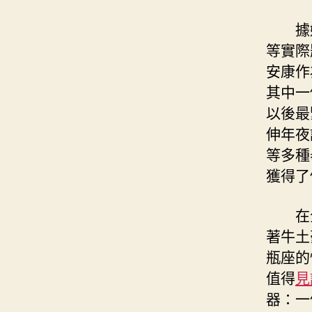
據
等實際
安康作
其中一
以後最
伸年夜
等多種
獲得了
在
著牛土
瓶座的
值得
見
器：一