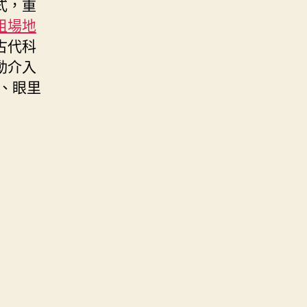
式，重
租場地
古代科
動介入
、眼里