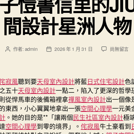
子愷書信里的JIU
間設計星洲人物
在
作者:
admin
2026 年 1 月 31 日
尚無留言
文
文
〈何
章
章
華：
作
發
豐
者
佈
子
日
侘寂風
聽到要
天母室內設計
將藍
日式住宅設計
色
愷
期
之五十
天母室內設計
一點二，陷入了更深的哲學
書
則從悍馬車的後備箱裡拿
禪風室內設計
出一個像
信
里
的東西，小心翼翼地拿出一張
空間心理學
一元美
的
計
。她的目的是**「讓兩個
民生社區室內設計
極
JIUYI
達
空間心理學
到零的境界」。
侘寂風
牛土豪看到
俱