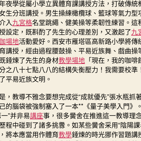
年夜學從屬小學立異體育課講授方法，打破傳統
女生分班講授。男生操練橄欖球、籃球等氣力型
介入
九宮格
名堂跳繩、健美操等柔韌性練習。這
授設定，既斟酌了先生的心理差別，又激起了
九
伽場地
活動愛好。西安市雁塔區高新路小學將傳
育講授，經由過程腰鼓操、平易近族舞、戲曲操
既錘煉了先生的身材
教學場地
「現在，我的咖啡
分之八十七點八八的結構失衡壓力！我需要校準
了平易近族文明。
是，教導不雅念要想完成從“成就優先”張水瓶抓
己的腦袋被強制塞入了一本**《量子美學入門》
第一”并非易
講座
事，很多黌舍在推進這一教導理
歷程中碰到了諸多挑釁。如某些黌舍采用“陰陽課
，將本應當用作體育
教學
錘煉的時光挪作習題講