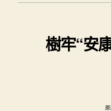
樹牢“安
原