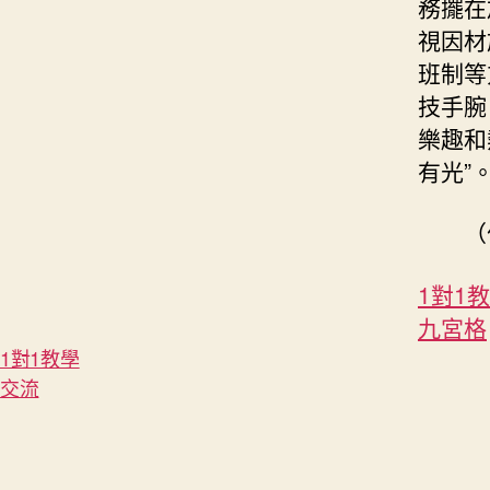
務擺在
視因材
班制等
技手腕
樂趣和
有光”
（
1對1
九宮格
1對1教學
交流