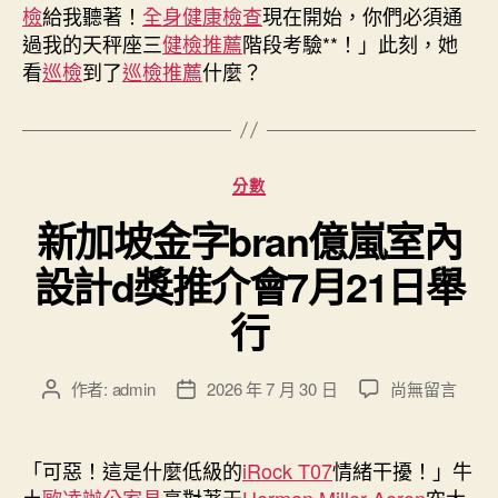
檢
給我聽著！
全身健康檢查
現在開始，你們必須通
國
過我的天秤座三
健檢推薦
階段考驗**！」此刻，她
尋
看
巡檢
到了
巡檢推薦
什麼？
求
人
工
受
孕〉
分
分數
中
類
新加坡金字bran億嵐室內
設計d獎推介會7月21日舉
行
在
作者:
admin
2026 年 7 月 30 日
尚無留言
文
文
〈新
章
章
加
作
發
坡
者
佈
「可惡！這是什麼低級的
iRock T07
情緒干擾！」牛
金
日