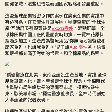
關鍵領域，這些也恰是泰國國家戰略和發展重點。
這些全球產業緊密協作的案例在廣東企業的實踐中
有跡可循。在安康生涯鏈展區，穩健醫療的“全球生
產”互動屏吸引觀眾駐足
Skoda零件
。輕點屏幕，全
球棉田與中國工廠的畫面實時切換，一覽棉花原料
經過深加工，生產成為醫療用品“你無恥地讓爸爸和
席家為難，也讓我為難。”兒子說
Audi零件
著，語氣
和眼裡都充滿了對她的恨意。和全棉產品的過程。
“穩健醫療在北美、東南亞建設生產基地，實踐‘全球
產業鏈當地化，當地產業鏈全球化’理念。全棉時代
也重點布局生齒增長的東南亞市場，摸索進駐中
東、歐美等市場。”穩健醫療董事長、全棉時代創始
人李建全向記者表現。
這種跨區域協同，是廣東企業從“出海賣貨”向“出海