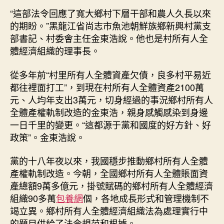
和
“這部法令回應了寬大鄉村下層干部和農人久長以來
成
長
的期盼。”黑龍江省尚志市魚池朝鮮族鄉新興村黨支
結
部書記、村委會主任金東浩說。他也是村所有人全
果
體經濟組織的理事長。
——
寫
從多年前“村里所有人全體資產欠債，良多村平易近
在
都往裡面打工”，到現在村所有人全體資產2100萬
鄉
元、人均年支出3萬元，切身經過的事況鄉村所有人
村
全體產權軌制改造的金東浩，親身感觸感染到身邊
所
一日千里的變更。“這都源于黨和國度的好方針、好
有
人
政策”。金東浩說。
全
體
黨的十八年夜以來，我國穩步推動鄉村所有人全體
經
產權軌制改造。今朝，全國鄉村所有人全體賬面資
濟
產總額9萬多億元，掛號賦碼的鄉村所有人全體經濟
組
組織90多萬
包養網
個，各地成長形式和管理機制不
織
竭立異。鄉村所有人全體經濟組織法為處理實行中
法
的題目供給了法令規范和根據。
實