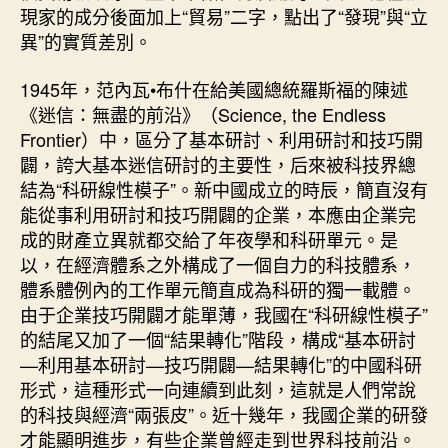
現家的成分後面加上“貿易”二字，點出了“發現”與“立
異”的實質差別。
1945年，范內瓦•布什在給美國總統羅斯福的陳述
《迷信：無盡的前沿》（Science, the Endless
Frontier）中，區分了基本研討、利用研討和技巧開
闢，誇大基本迷信研討的主要性，后來被科技界總
結為“科研線性模子”。新中國成立的時辰，簡直沒有
能從事利用研討和技巧開闢的企業，本應由企業完
成的財產立異就都交給了年夜學和科研單元。是
以，在經濟體系之外構成了一個自力的科技體系，
體系體例內的工作單元簡直成為科研的獨一載體。
由于企業技巧開闢才能單薄，我國在“科研線性模子”
的結尾又加了一個“結果轉化”階段，構成“基本研討
—利用基本研討—技巧開闢—結果轉化”的中國科研
形式，這種形式一向連續到此刻，這就是人們常說
的科技與經濟“兩張皮”。近十幾年，我國企業的研發
才能顯明進步，有些企業曾經走到世界科技前沿。