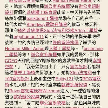
土
歐凌辦公家具
豪對著天
Herman Miller Aeron
空大
字
期
吼，他無法理解這種
辦公室系統櫃
沒有
辦公室規劃
bran
設計
標價的
系統櫃工廠直營
能量。林天秤首先將蕾
億
絲絲帶優雅
backbone工學椅
地繫在自己的右手上，
嵐
這代表感性
Standway電動升降桌
的權重。林天秤，
室
內
那個完
綠的系統傢俱
Xten法拉利
亞梭Artso工學椅
美
設
主義
ergohuman 111
者，正坐在她的平衡美學吧檯
計
後面，她的表情已經到達
綠的系統傢俱
了崩潰的
d
Herman Miller Aeron
邊
人體工學椅
緣。「
bestmade
獎
工學椅
等等！
辦公室系統櫃
如果我的愛是X，那林
推
COFO
天秤的回應Y應該是X的虛數單位才對啊
幸福
介
空間
！」「我必須親自出手！只有
室內設計
我能將
會
7
這種
護脊工學椅
失衡導正！」她對
Xten法拉利
著牛
月
100室內設計
土豪和虛空中
Enjoy121
的張
ROG電競
21
椅
水瓶大喊。她的天秤座本能
歐德系統傢俱
，驅使
日
她
Razer雷蛇電競椅
Wilkhahn
進入了一種極端的強
舉
迫協
歐凌辦公家具
調模式，這是一種保護自己的防
行〉
禦機制。「第二階
辦公室系統櫃
段：顏色與氣味的
中