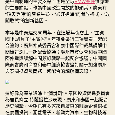
是中國制造的主要支點，也是全球
BMW零件
供應鏈
的主要節點。作為中國改造開放的排頭兵，廣東有
“頂天登時”的產業生態、“通江達海”的開放格式、“敢
闖敢試”的創新基因。
本年是中泰建交50周年，在這場年夜會上，“主賓
國”也遇見了“主賓省”。年夜會舉行三項粵泰一起配
合簽約：廣州仲裁委員會和泰中國際仲裁與調解中
間簽訂深化一起配合協議；廣州市貿促會和泰中國
際仲裁與調解中間簽訂戰略一起配合協議；中國國
際商會廣州商會和泰中經濟協會簽訂關于加強廣州
與泰國投資及商務一起配合的諒解備忘錄。
這好像為產業鏈涂上“潤滑劑”。泰國投資促進委員會
秘書長納立·特薩提拉沙表現，廣東和泰國一起配合
歷史深摯，今朝已有多家來自廣東的龍頭企業選擇
在泰國投資，涵蓋電子、新動力汽車、生物科技等