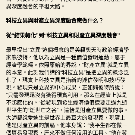
財
異深度融會的平坦大路。
產
成
科技立異與財產立異深度融會應做什么？
長
為
從“結果轉化”到“科技立異和財產立異深度融會”
導
向
最早提出“立異”這個概念的是美籍奧天時政治經濟學
的
科
家熊彼特。他以為立異是一種價值發明運動，屬于
技
經濟學範疇。依照原始的界說，“財產立異”就是立異
立
的本意。此刻我們講的“科技立異”是把立異的概念泛
異
化了，現實上科技立異是指新的迷信發明和技巧發
_
現。發現只是立異的中心成果，正如熊彼特所說：
中
“只需發現還沒有獲得現實利用，那么在經濟上就是
國
不起感化的。”從發現到發生經濟價值還要走過九逝
網〉
中
世平生的“逝世亡之谷”，這恰是財產立異要做的事。
大師都說愛迪生是世界上最巨大的發現家，現實上
他是財產立異的前驅。他本身說：“我平生都在做一
個貿易發現家，歷來不做任何沒用的工具。”他在發