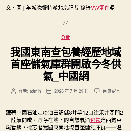
文、圖 | 羊城晚報特派北京記者 孫綺
VW零件
曼
分
分數
類
我國東南查包養經歷地域
首座儲氣庫群開啟今冬供
氣_中國網
在
作者:
admin
2026 年 7 月 29 日
尚無留言
文
文
〈我
章
章
國
作
發
東
者
佈
跟著中國石油吐哈油田溫儲8井等12口注采井閥門2
南
日
日陸續開啟，貯存在地下的自然氣涌
包養
進西氣東
查
期
輸管網，標志著我國東南地域首座儲氣庫群——溫
包