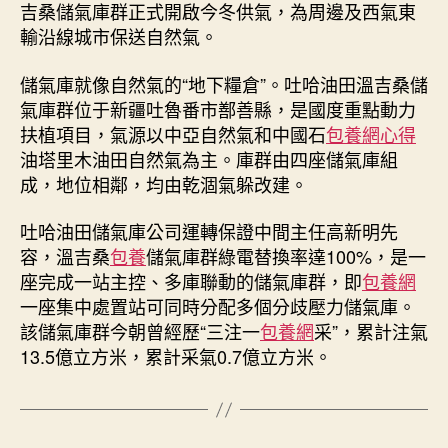
吉桑儲氣庫群正式開啟今冬供氣，為周邊及西氣東
養
輸沿線城市保送自然氣。
經
歷
儲氣庫就像自然氣的“地下糧倉”。吐哈油田溫吉桑儲
地
域
氣庫群位于新疆吐魯番市鄯善縣，是國度重點動力
首
扶植項目，氣源以中亞自然氣和中國石
包養網心得
座
油塔里木油田自然氣為主。庫群由四座儲氣庫組
儲
成，地位相鄰，均由乾涸氣躲改建。
氣
庫
吐哈油田儲氣庫公司運轉保證中間主任高新明先
群
容，溫吉桑
包養
儲氣庫群綠電替換率達100%，是一
開
座完成一站主控、多庫聯動的儲氣庫群，即
包養網
啟
今
一座集中處置站可同時分配多個分歧壓力儲氣庫。
冬
該儲氣庫群今朝曾經歷“三注一
包養網
采”，累計注氣
供
13.5億立方米，累計采氣0.7億立方米。
氣
_
中
國