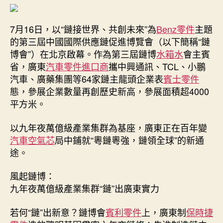
打
造
7月16日，以“鏈接世界、共創未來”為
Benz零件
全
主題
球
的第三屆中國國際供應鏈促進博覽會（以下簡稱“鏈
供
博會”）在北京啟幕。作為第三屆鏈博
水箱水
會主賓
應
省，廣東
汽車零件進口商
攜中興通訊、TCL、小鵬
鏈
汽車、廣藥集團等64家鏈主龍頭企業表
賓士零件
變
態，參展企業數量再創歷史新高，參展面積超4000
改
平方米。
革
OSDER
以九年夜萬億級產業集群為基座，廣東正在百年變
奧
斯
汽車空氣芯
局中鋪就“粵鏈粵強，鏈領全球”的新通
德
途。
零
件
風起鏈博：
報
九年夜萬億級產業集群“鏈”出廣東實力
價
支
若何“鏈”出新意？鏈博會
賓利零件
上，廣東制
保時捷
點〉