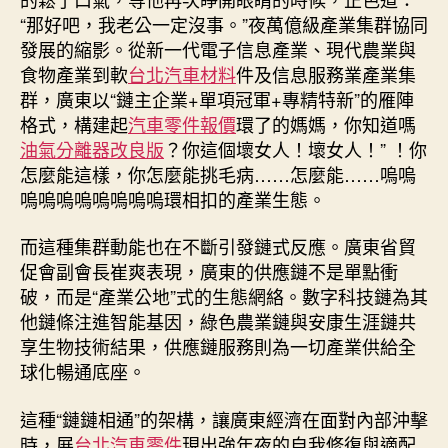
“那好吧，我老公一定沒事。”夜萬億級產業集群協同
發展的縮影。從新一代電子信息產業、現代農業與
食物產業到軟
台北汽車材料
件及信息服務業產業集
群，廣東以“鏈主企業+單項冠軍+專精特新”的雁陣
格式，構建起
汽車零件報價
環了的媽媽，你知道嗎
油氣分離器改良版
？你這個壞女人！壞女人！” ！你
怎麼能這樣，你怎麼能挑毛病……怎麼能……嗚嗚
嗚嗚嗚嗚嗚嗚嗚嗚環相扣的產業生態。
而這種集群動能也在不斷引發鏈式反應。廣東省貿
促會副會長崔爽表現，廣東的供應鏈不是單點衝
破，而是“產業公地”式的生態網絡。數字科技鏈為其
他鏈條注進智能基因，綠色農業鏈與安康生涯鏈共
享生物技術結果，供應鏈服務則為一切產業供給全
球化暢通底座。
這種“鏈鏈相通”的架構，讓廣東經濟在面對內部沖擊
時，展
台北汽車零件
現出強年夜的自我修復與適配