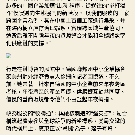
越多的中國企業加速“出海”程序，從過往的“單打獨
斗”慢慢邁向生態協同的新階段，“以我們服務的一家
跨國企業為例，其在中國上百個工廠進行集采，并
在海內樹立庫存治理體系，實現跨區域生產協同，
這背后離不開強年夜的資源整合才能和全鏈路數字
化供應鏈的支撐。”
行走在鏈博會的展館中，德國聯邦州中小企業協會
萊美州對外經濟負責人徐姍向記者回憶道，不久
前，她帶著一批來自德國的中小企業前來年夜灣區
考核，年夜灣區的產業基礎、供應鏈互動共同度、
優良的營商環境都令他們不由豎起年夜拇指。
政務服務的“軟聯通”，與硬核制造的“強支撐”，配合
構筑起廣東參與全球競爭的新坐標系。變局交織的
時代棋局上，廣東正以“粵鏈”為子，落子有聲。