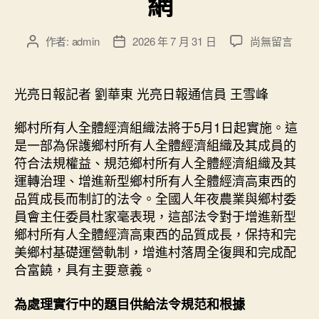
網
在
作者:
admin
2026 年 7 月 31 日
尚無留言
文
文
〈甜
章
章
心
作
發
查
者
佈
光亮日報記者 劉華東 光亮日報通信員 王雪峰
包
日
養
期
鄉村所有人全體經濟組織法將于5月1日起實施。這
網
是一部為保護鄉村所有人全體經濟組織及其成員的
讓
符合法規權益、規范鄉村所有人全體經濟組織及其
寬
運轉治理、增進新型鄉村所有人全體經濟高東西的
大
品質成長而制訂的法令。全國人年夜農業與鄉村委
農
人
員會主任委員杜家毫表現，這部法令對于增進新型
共
鄉村所有人全體經濟高東西的品質成長，保持和完
享
美鄉村基礎運營軌制，增進村落周全復興和完成配
鄉
合富饒，具有主要意義。
村
改
為處理實行中的題目供給法令規范和根據
造