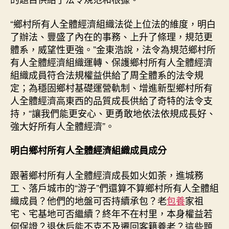
施
之
“鄉村所有人全體經濟組織法從上位法的維度，明白
際
了辦法、豐盛了內在的事務、上升了條理，規范更
_
體系，威望性更強。”金東浩說，法令為規范鄉村所
中
有人全體經濟組織運轉、保護鄉村所有人全體經濟
國
組織成員符合法規權益供給了周全體系的法令規
網〉
定；為穩固鄉村基礎運營軌制、增進新型鄉村所有
中
人全體經濟高東西的品質成長供給了奇特的法令支
持，“讓我們能更安心、更勇敢地依法依規成長好、
強大好所有人全體經濟”。
明白鄉村所有人全體經濟組織成員成分
跟著鄉村所有人全體經濟成長如火如荼，進城務
工、落戶城市的“游子”們還算不算鄉村所有人全體組
織成員？他們的地盤可否持續承包？老
包養
家祖
宅、宅基地可否繼續？終年不在村里，本身權益若
何保證？退休后能不克不及遷回客籍養老？這些題