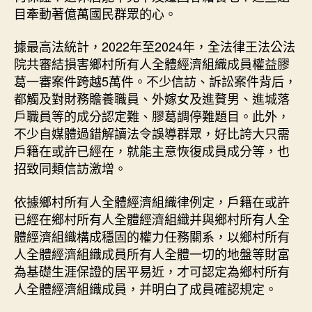
目牽動著億萬國民群眾的心。
據最高法統計，2022年至2024年，全法律王法公法
院共審結損害鄉村所有人全體經濟組織成員權益膠
葛一審案件跨越5萬件。不少信訪、訴訟案件背后，
都觸及對財務贍養職員、外嫁女及進贅男、進城落
戶職員等的成分認定難、膠葛調停難題目。此外，
不少自媒體過錯解讀法令誤導群眾，好比誇大只需
戶籍在或許已經在，就能主意恢復成員成分等，也
招致同類信訪激增。
依據鄉村所有人全體經濟組織律例定，戶籍在或許
已經在鄉村所有人全體經濟組織并與鄉村所有人全
體經濟組織構成穩固的權力任務關系，以鄉村所有
人全體經濟組織成員所有人全體一切的地盤等財富
為基礎生涯保證的居平易近，才可認定為鄉村所有
人全體經濟組織成員，并明白了成員確認規定。