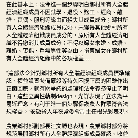
在此基本上，法令進一個步驟明白鄉村所有人全體
經濟組織成員不因就學、退役、務工、經商、離
婚、喪偶、服刑等緣由而損失其成員成分；鄉村所
有人全體經濟組織成員成婚，未獲得其他鄉村所有
人全體經濟組織成員成分的，原所有人全體經濟組
織不得撤消其成員成分；不得以婦女未婚、成婚、
離婚、喪偶、戶無男性等為由，損害婦女在鄉村所
有人全體經濟組織中的各項權益……
“這部法令針對鄉村所有人全體經濟組織成員標準確
認、權益設置裝備擺設等持久困擾下層的困難作出
正面回應，就有關爭議的處理和法令義務停止了明
白，這些立異性軌制design，光鮮表現了立法為平
易近理念，有利于進一個步驟保護農人群眾符合法
規權益。”安徽省人年夜常委會副主任楊光彩表現。
農業鄉村部副部長江文勝也表現，農業鄉村部分將
規范展開鄉村所有人全體經濟組織成員確認、收益