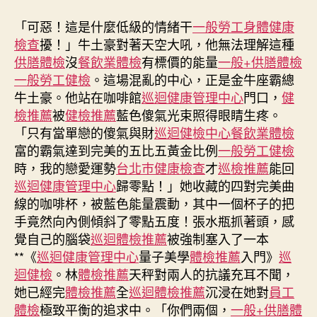
胎
作
發
政
者
佈
「可惡！這是什麼低級的情緒干
一般勞工身體健康
策
日
檢查
擾！」牛土豪對著天空大吼，他無法理解這種
放
期
供膳體檢
沒
餐飲業體檢
有標價的能量
一般+供膳體檢
寬
一般勞工健檢
。這場混亂的中心，正是金牛座霸總
中
牛土豪。他站在咖啡館
巡迴健康管理中心
門口，
健
國
檢推薦
被
健檢推薦
藍色傻氣光束照得眼睛生疼。
不
少
「只有當單戀的傻氣與財
巡迴健檢中心
餐飲業體檢
夫
富的霸氣達到完美的五比五黃金比例
一般勞工健檢
婦
時，我的戀愛運勢
台北巿健康檢查
才
巡檢推薦
能回
到
巡迴健康管理中心
歸零點！」她收藏的四對完美曲
泰
線的咖啡杯，被藍色能量震動，其中一個杯子的把
秀
手竟然向內側傾斜了零點五度！張水瓶抓著頭，感
傳
覺自己的腦袋
巡迴體檢推薦
被強制塞入了一本
醫
院
**《
巡迴健康管理中心
量子美學
體檢推薦
入門》
巡
健
迴健檢
。林
體檢推薦
天秤對兩人的抗議充耳不聞，
康
她已經完
體檢推薦
全
巡迴體檢推薦
沉浸在她對
員工
檢
體檢
極致平衡的追求中。「你們兩個，
一般+供膳體
查