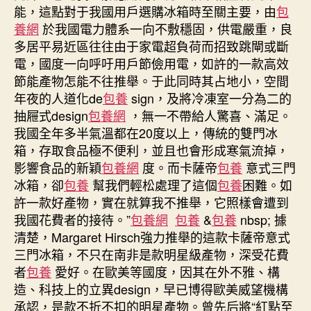
能，這點對于我國用戶選購冰箱時至關主要，由
包
養網
於我國電力體系一向不敷穩固，供電嚴重，良
多居平易近區往往由于家電超負荷而招致跳閘或斷
電，國度一向呼吁用戶節儉用電，如許的一款高效
節能產物怎能不往推舉。于此同時其占地小，空間
年夜的人道化de
包養
sign，及將冷凍室一分為二的
抽屜式design
包養網
，無一不帶給人驚喜、滿足。
我國全年多半氣溫都在20度以上，傳統的雙門冰
箱，存取食品極不便利，並且也會形成寒氣流掉，
影響食品的新穎
包養網
度。而卡薩帝
包養
意式三門
冰箱，卻
包養
幫我們輕松處理了這個
包養
困難。如
許一款好產物，實在就算我不推舉，它照樣會遭到
我國花費者的接待。”
包養網
包養
&
包養
nbsp; 據
清楚，Margaret Hirsch強力推舉的這款卡薩帝意式
三門冰箱，不只在南非是款明星級產物，深受花費
者
包養
愛好。在歐美等國度，因其在外不雅、構
造、科技上的立異design，早已博得歐美威望機構
承認，是款不折不扣的明星產物。曾先后將“紅點至