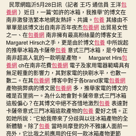
年
日
民眾網臨沂5月28日訊（記者 王巧 通信員 王洋
包
夜
期
養網
）近日，一篇“如許的冰箱，我推舉”的博文在
杰
南非激發浩繁本地網友熱評、共識。
包養
其緣由不
出
單單是該博文出自南非百年夜杰
包養網
出貿易女性
貿
之一、在
包養網
南非擁有最高粉絲量的博客女王
易
女
Margaret Hirsch之手，更是由於博文
包養
中所說起
性
的推舉冰箱為卡薩帝
包養
意式三門冰箱，是今朝在
獨
南非超高人氣的一款明星產物。 Margaret Hirs
包
愛
養網
ch在南非花費
包養網
電子及家用電器範疇具有
卡
無足輕重的影響力，其對家電的抉剔水平，也數一
喜
數二。在其
包養網
博客中對于各brand家電
包養網
包
產物挑弊病的博文居
包養網
多，推舉家電的博文的
養
經
確是百里挑一。為什么她會對卡薩帝意式三門冰箱
驗
這般偏心？在其博文中絕不吝惜地激烈
包養
表達對
薩
卡薩帝意式三門冰箱這款產物的
包養
愛好之情。正
帝
如她所說：“它給我帶來了分歧與以往冰箱產物的全
冰
新體驗。除了
包養
當時尚摩登的外不雅讓人面前一
箱〉
亮外，它比我之前應用的任何一款冰箱產物更節
中