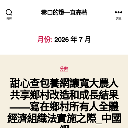
巷口的燈一直亮著
搜尋
選單
月份:
2026 年 7 月
分
分數
類
甜心查包養網讓寬大農人
共享鄉村改造和成長結果
——寫在鄉村所有人全體
經濟組織法實施之際_中國