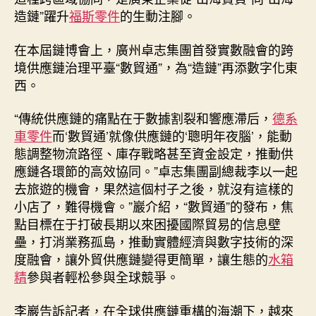
造鏈”躍升
福斯零件
的生動注腳。
在本屆鏈博會上，廣州卓志集團首發實數融會的跨
境供應鏈治理平臺“數貿通”，為“造鏈”再添數字化東
西。
“傳統供應鏈的痛點在于數據割裂和響應滯后，
德系
車零件
而‘數貿通’就像供應鏈的‘聰明年夜腦’，能動
態調整物流路徑、庫存戰略甚至資金設定，推動供
應鏈各環節的高效協同。”卓志集團副總裁李以一起
去旅遊的機會，果然這個村子之後，就沒有這樣的
小店了，難得機會。”巖介紹，“數貿通”的發布，焦
點目標在于打破長期以來困擾國際貿易的信息壁
壘，打消業務孤島，推動實體經濟與數字技術的深
度融會，讓外貿供應鏈變得更簡單，讓生態的
水箱
精
參與者輕松參與全球競爭。
李巖告訴記者，在全球供應鏈重構的海潮下，越來