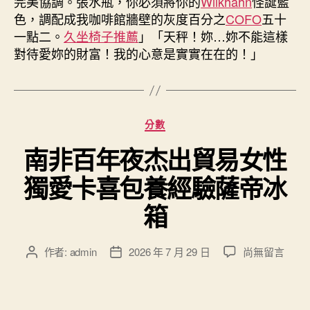
完美協調。張水瓶，你必須將你的
Wilkhahn
怪誕藍
色，調配成我咖啡館牆壁的灰度百分之
COFO
五十
一點二。
久坐椅子推薦
」「天秤！妳…妳不能這樣
對待愛妳的財富！我的心意是實實在在的！」
分
分數
類
南非百年夜杰出貿易女性
獨愛卡喜包養經驗薩帝冰
箱
在
作者:
admin
2026 年 7 月 29 日
尚無留言
文
文
〈南
章
章
非
作
發
百
者
佈