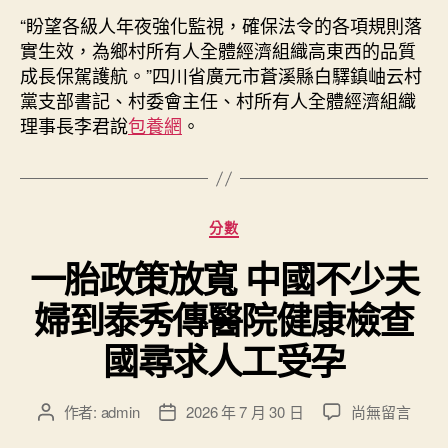
“盼望各級人年夜強化監視，確保法令的各項規則落
實生效，為鄉村所有人全體經濟組織高東西的品質
成長保駕護航。”四川省廣元市蒼溪縣白驛鎮岫云村
黨支部書記、村委會主任、村所有人全體經濟組織
理事長李君說
包養網
。
分
分數
類
一胎政策放寬 中國不少夫
婦到泰秀傳醫院健康檢查
國尋求人工受孕
在
作者:
admin
2026 年 7 月 30 日
尚無留言
文
文
〈一
章
章