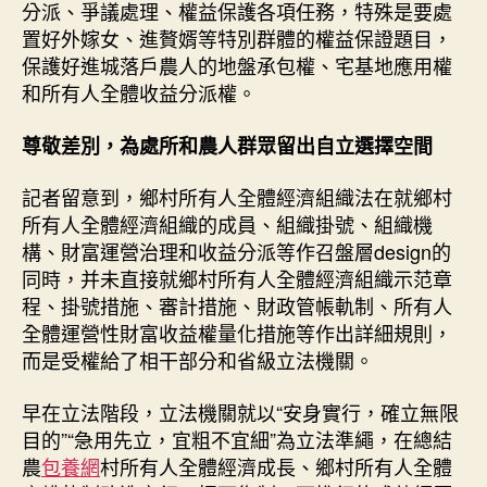
分派、爭議處理、權益保護各項任務，特殊是要處
置好外嫁女、進贅婿等特別群體的權益保證題目，
保護好進城落戶農人的地盤承包權、宅基地應用權
和所有人全體收益分派權。
尊敬差別，為處所和農人群眾留出自立選擇空間
記者留意到，鄉村所有人全體經濟組織法在就鄉村
所有人全體經濟組織的成員、組織掛號、組織機
構、財富運營治理和收益分派等作召盤層design的
同時，并未直接就鄉村所有人全體經濟組織示范章
程、掛號措施、審計措施、財政管帳軌制、所有人
全體運營性財富收益權量化措施等作出詳細規則，
而是受權給了相干部分和省級立法機關。
早在立法階段，立法機關就以“安身實行，確立無限
目的”“急用先立，宜粗不宜細”為立法準繩，在總結
農
包養網
村所有人全體經濟成長、鄉村所有人全體