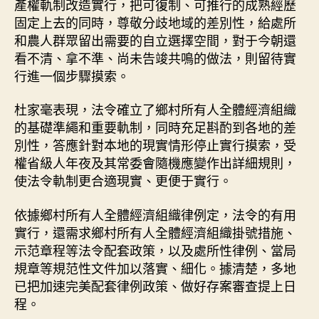
產權軌制改造實行，把可復制、可推行的成熟經歷
固定上去的同時，尊敬分歧地域的差別性，給處所
和農人群眾留出需要的自立選擇空間，對于今朝還
看不清、拿不準、尚未告竣共鳴的做法，則留待實
行進一個步驟摸索。
杜家毫表現，法令確立了鄉村所有人全體經濟組織
的基礎準繩和重要軌制，同時充足斟酌到各地的差
別性，答應針對本地的現實情形停止實行摸索，受
權省級人年夜及其常委會隨機應變作出詳細規則，
使法令軌制更合適現實、更便于實行。
依據鄉村所有人全體經濟組織律例定，法令的有用
實行，還需求鄉村所有人全體經濟組織掛號措施、
示范章程等法令配套政策，以及處所性律例、當局
規章等規范性文件加以落實、細化。據清楚，多地
已把加速完美配套律例政策、做好存案審查提上日
程。