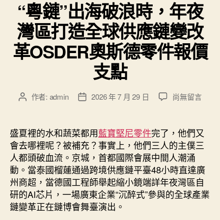
“粵鏈”出海破浪時，年夜
灣區打造全球供應鏈變改
革OSDER奧斯德零件報價
支點
在
作者:
admin
2026 年 7 月 29 日
尚無留言
文
文
〈“粵
章
章
鏈”
作
發
出
者
佈
盛夏裡的水和蔬菜都用
藍寶堅尼零件
完了，他們又
海
日
會去哪裡呢？被補充？事實上，他們三人的主僕三
破
期
人都頭破血流。京城，首都國際會展中間人潮涌
浪
動。當泰國榴蓮通過跨境供應鏈平臺48小時直達廣
時，
州商超，當德國工程師舉起縮小鏡端詳年夜灣區自
年
研的AI芯片，一場廣東企業“沉醉式”參與的全球產業
夜
灣
鏈變革正在鏈博會舞臺演出。
區