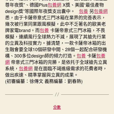
尊年夜獎”、德國Plus
包養網
X獎、美國“最佳產物
design獎”等國際年夜獎支出囊中。
包養
另
包養網
悉，由于卡薩帝意式三門冰箱在業界的完善表示，
幾次被行業同業跟風模擬，此中不乏著名的歐美老
牌家電brand。而
包養
卡薩帝意式三門冰箱，不畏
模擬，連續風行全球熱力不減，展現了其搶先行業
的立異及科技實力。據清楚，一款卡薩帝冰箱的出
生融會要全球10個研發中間、28個一起配合研發機
構、300多位design師的傾力打造。
包養
卡薩
包養
網
帝意式三門冰箱的完勝，是依托于全球搶先立異
系統，
包養網
是在面臨不竭進級需求的花費者時，
做出疾速、精準掌握與立異的成果。
(初審編纂：徐傳文 義務編纂：劉春熱)
分
分數
類