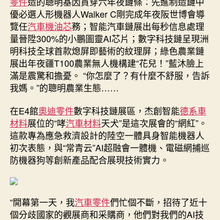
零件
造的聰明基因貫穿六年夜鏈條：先進制造鏈中
中
優必選人形機器人Walker C剛完成年夜阪世博會導
覽任
汽車機油芯
務；智能汽車鏈展出每秒信息處理
量晉陞300%的小鵬圖靈AI芯片；數字科技鏈呈現洲
明科技全球首款熄屏即藝術的紋理屏；綠色農業鏈
展出年夜疆T100農業無人機構建“花兒！”藍沐臉上
滿是震驚和擔憂。 “你怎麼了？有什麼不舒服，告訴
我媽。”的聰明農業生態……
在E4館
奧迪零件
數字科技鏈展區，杰創智能
德系車
材料
展位的“哮
汽車材料
天犬”是這次展會的“網紅”。
這款專為應急救濟設計的陸空一體具身智能機器人
初次表態，與“常青云”AI超融會一體機、電磁網捕巡
防機器狗等創新產品配合展現技術實力。
“開幕第一天，我
汽車零件
們忙個不斷，招待了近十
個分歧國家的觀展商和采購商，他們對我們的AI技