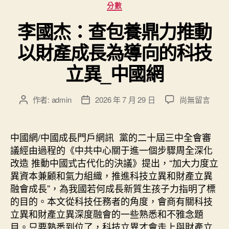
分
網〉
分數
類
中
李國杰：查包養鼎力推動
以財產成長為導向的科技
立異_中國網
在
作者:
admin
2026 年 7 月 29 日
尚無留言
文
文
〈李
章
章
國
作
發
杰：
者
佈
中國網/中國成長門戶網訊 黨的二十屆三中全會審
查
日
議經由過程的《中共中心關于進一個步驟周全深化
包
期
改造 推動中國式古代化的決議》提出，“加大力度立
養
異資本兼顧和氣力組織，推進科技立異和財產立異
鼎
融會成長”，為我國若何成長新質生孩子力指明了標
力
的目的。本文從科技任務者的角度，會商有關科技
推
動
立異和財產立異深度融會的一些熟悉和不雅念題
以
目。只要熟悉到位了，科技立異才會走上與財產立