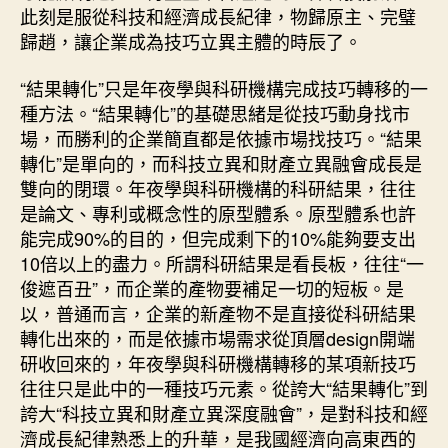
此刻是服從科技和經濟成長紀律，物歸原主、完璧
歸趙，讓企業成為技巧立異主體的時辰了。
“結果轉化”只是年夜學與科研機構完成技巧轉移的一
種方法。“結果轉化”的基礎思緒是從技巧動身找市
場，而勝利的企業簡直都是依據市場找技巧。“結果
轉化”是單向的，而科技立異和財產立異融會成長是
雙向的閉環。年夜學與科研機構的科研結果，往往
是論文、專利或概念性的原型體系。原型體系也許
能完成90%的目的，但完成剩下的10%能夠要支出
10倍以上的盡力。所謂科研結果是看長板，往往“一
俊遮百丑”，而企業的產物要補足一切的短板。是
以，普通而言，企業的新產物不是直接從科研結果
轉化出來的，而是依據市場需求從頂層design開端
研收回來的，年夜學與科研機構轉移的某項新技巧
往往只是此中的一種技巧元素。從誇大“結果轉化”到
誇大“科技立異和財產立異深度融會”，是對科技和經
濟成長紀律熟悉上的升華，是我國經濟向高東西的