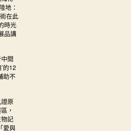
陸地：
藝術在此
的時光
展品講
普中間
的12
輔助不
見證原
展區，
生物記
「愛與