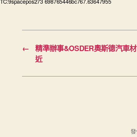
TC:9spacepos273 698765446bc767.63647955
←
精準辦事&OSDER奧斯德汽車材
近
發