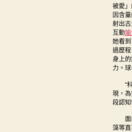
被愛」
因含量
射出古
互動
瑜
她看到
過歷程
身上的
力。球
“
現，為
段認知特
面
藻等直