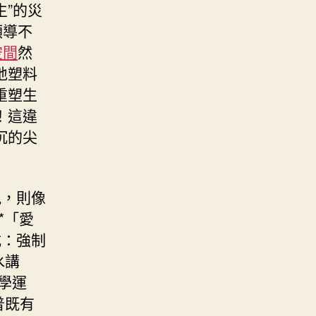
生”的災
領導不
空間
然
地塑料
重塑生
！這違
沉的尖
規，則像
*「愛
式：強制
水講
學運
普既有