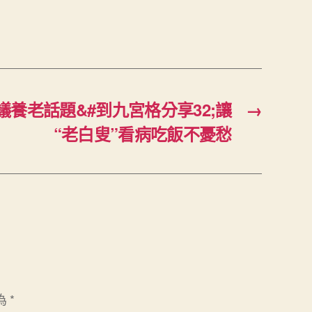
養老話題&#到九宮格分享32;讓
→
“老白叟”看病吃飯不憂愁
為
*