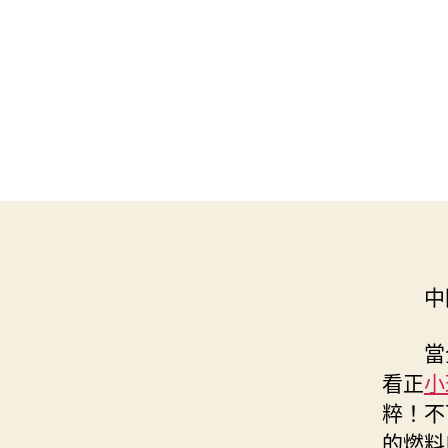
中
當
看正
小
粹！不
的燃料