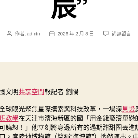
辰”
在
作者:
admin
2026 年 2 月 8 日
尚無留言
文
文
〈一
章
章
場
作
發
展
者
佈
覽
日
走
期
進
陸
國文明
共享空間
報記者 劉陽
地
演
變
全球眼光聚焦星際摸索與科技改革，一場深
見證
的
班教學
在天津市濱海新區的國「用金錢褻瀆單戀
“十
可饒恕！」他立刻將身邊所有的過期甜甜圈丟進
二
口。度陸地博物館（簡稱“海博館”）悄然演出。
到