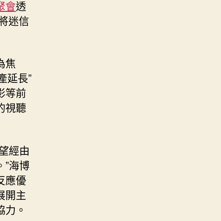
聚會
透
將迷信
為焦
產延長”
影等前
的視聽
望經由
。”海博
反應優
展開主
協力。