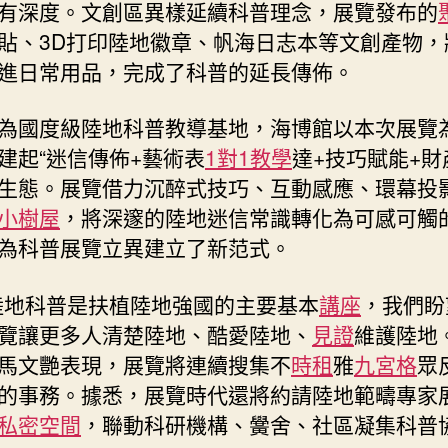
有深度。文創區異樣延續科普理念，展覽發布的
貼、3D打印陸地徽章、帆海日志本等文創產物，
進日常用品，完成了科普的延長傳佈。
為國度級陸地科普教導基地，海博館以本次展覽
建起“迷信傳佈+藝術表
1對1教學
達+技巧賦能+財
生態。展覽借力沉醉式技巧、互動感應、環幕投
小樹屋
，將深邃的陸地迷信常識轉化為可感可觸
為科普展覽立異建立了新范式。
陸地科普是扶植陸地強國的主要基本
講座
，我們盼
覽讓更多人清楚陸地、酷愛陸地、
見證
維護陸地
馬文艷表現，展覽將連續搜集不
時租
雅
九宮格
眾
的事務。據悉，展覽時代還將約請陸地範疇專家
私密空間
，聯動科研機構、黌舍、社區凝集科普