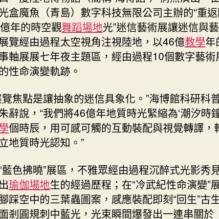
九
光盒魔魚（青島）數字科技無限公司主辦的“重返
宮
6億年的時空觀
舞蹈場地
光”迷信藝術展讓迷信與
格
展覽經由過程太空視角注視陸地，以46億
教學
年
共
事軸展展七年夜主題區，經由過程10個數字藝術
享
空
的性命演變軌跡。
間
時
展覽焦點是讓抽象的迷信具象化。”海博館科研科
辰”〉
朱辭說，“我們將46億年地質時光緊縮為‘潮汐時鐘’
中
學
個時辰，用可感可觸的互動裝配與視覺轉譯，
立地質時光認知。”
“藍色拂曉”展區，不雅眾經由過程沉醉式光影秀
出
瑜伽場地
生的經過歷程；在“冷武紀性命演變”
腳踩空中的三葉蟲圖案，感應裝配即刻“回生”古
面剎圓規刺中藍光，光束瞬間爆發出一連串關於