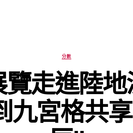
分
分數
類
展覽走進陸地
到九宮格共