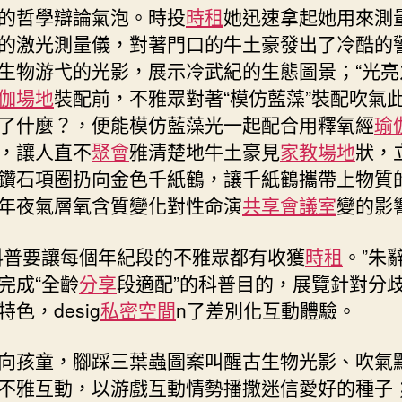
的哲學辯論氣泡。時投
時租
她迅速拿起她用來測
的激光測量儀，對著門口的牛土豪發出了冷酷的
生物游弋的光影，展示冷武紀的生態圖景；“光亮
伽場地
裝配前，不雅眾對著“模仿藍藻”裝配吹氣
了什麼？，便能模仿藍藻光一起配合用釋氧經
瑜
，讓人直不
聚會
雅清楚地牛土豪見
家教場地
狀，
鑽石項圈扔向金色千紙鶴，讓千紙鶴攜帶上物質
年夜氣層氧含質變化對性命演
共享會議室
變的影
科普要讓每個年紀段的不雅眾都有收獲
時租
。”朱
完成“全齡
分享
段適配”的科普目的，展覽針對分
色，desig
私密空間
n了差別化互動體驗。
向孩童，腳踩三葉蟲圖案叫醒古生物光影、吹氣
不雅互動，以游戲互動情勢播撒迷信愛好的種子