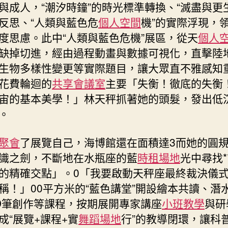
與成人，“潮汐時鐘”的時光標準轉換、“滅盡與更
反思、“人類與藍色危
個人空間
機”的實際浮現，
度思慮。此中“人類與藍色危機”展區，從天
個人
缺掉切進，經由過程動畫與數據可視化，直擊陸
生物多樣性變更等實際題目，讓大眾直不雅感知
花費輪迴的
共享會議室
主要「失衡！徹底的失衡
宙的基本美學！」林天秤抓著她的頭髮，發出低
。
聚會
了展覽自己，海博館還在面積達3而她的圓
識之劍，不斷地在水瓶座的藍
時租場地
光中尋找*
的精確交點」。0「我要啟動天秤座最終裁決儀
稱！」00平方米的“藍色講堂”開設繪本共讀、潛
D筆創作等課程，按期展開專家講座
小班教學
與研
成“展覽+課程+實
舞蹈場地
行”的教導閉環，讓科