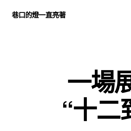
巷口的燈一直亮著
一場
“十二