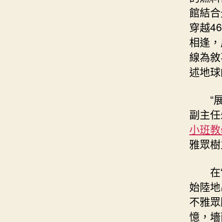
館結合
穿越4
相逢，
線為敘
述地球
“
副主任
小班教
雅眾樹
在
始陸地
不雅眾
憶，墻