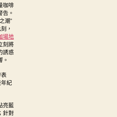
量咖啡
警告。
之潮”
此刻，
伽場地
立刻將
的誘惑
響。
辭表
歧年紀
點亮藍
；針對