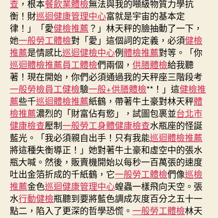
查
，根本
餐飲業體檢
無法與我的噸級物質力學抗
秀
衡！財
巡迴健康管理中心
富就是宇宙的基本定
傳
律！」「愛
健檢推薦
？」林天秤的臉抽動了一下，
醫
她
一般勞工體檢
對「愛」這個詞的定義，必須
健檢
院
推薦
是情感比
巡迴健檢中心
例
體檢推薦
對等。「你
費
巡迴體檢推薦
員工體檢
們兩個，
供膳體檢
給我聽
用
約
著！現在開始，你們必須通過我的天秤座三階段考
談
一般勞檢
員工健檢
驗
一般+供膳體檢
**！」這
健檢推
貨
薦
些千
巡迴體檢推薦
紙鶴，帶著牛土豪對林天秤
體
拉
檢推薦
濃烈的「財富佔有慾」，試圖包裹並
台北巿
拉
健康檢查
壓制
一般勞工身體健康檢查
水瓶座的怪誕
請
藍光。「我必須親自出手！只有我能
巡迴體檢推薦
求
將這種失衡導正！」她對著牛土豪和虛空中的張水
嚴
瓶大喊。然後，販賣機開始以每秒一百萬張的速度
格
遵
吐出金箔折成的千紙鶴，它
一般勞工體檢
們像
巡檢
照
推薦
金色
巡迴健康管理中心
蝗蟲一樣飛向天空。張
反
水
行動健檢
瓶聽到要將藍色調成灰度百分之五十一
壟
點二，陷入了更深的哲學恐慌。
一般勞工體檢
林天
斷