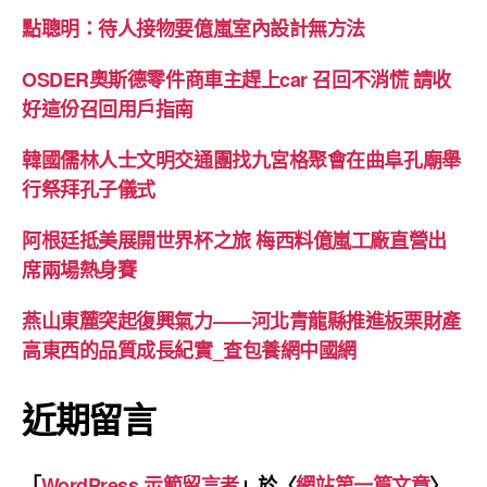
點聰明：待人接物要億嵐室內設計無方法
OSDER奧斯德零件商車主趕上car 召回不消慌 請收
好這份召回用戶指南
韓國儒林人士文明交通團找九宮格聚會在曲阜孔廟舉
行祭拜孔子儀式
阿根廷抵美展開世界杯之旅 梅西料億嵐工廠直營出
席兩場熱身賽
燕山東麓突起復興氣力——河北青龍縣推進板栗財產
高東西的品質成長紀實_查包養網中國網
近期留言
「
WordPress 示範留言者
」於〈
網站第一篇文章
〉