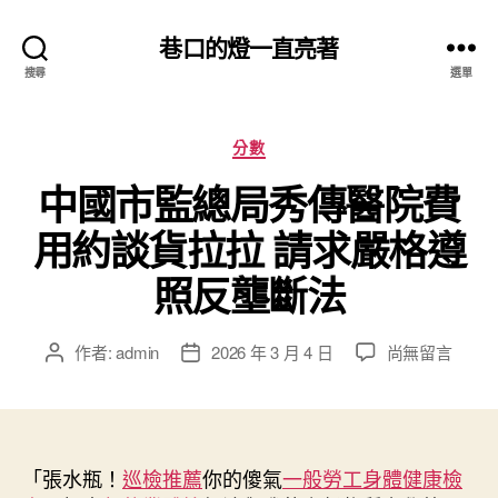
巷口的燈一直亮著
搜尋
選單
分
分數
類
中國市監總局秀傳醫院費
用約談貨拉拉 請求嚴格遵
照反壟斷法
在
作者:
admin
2026 年 3 月 4 日
尚無留言
文
文
〈中
章
章
國
作
發
市
者
佈
監
日
總
「張水瓶！
巡檢推薦
期
你的傻氣
一般勞工身體健康檢
局