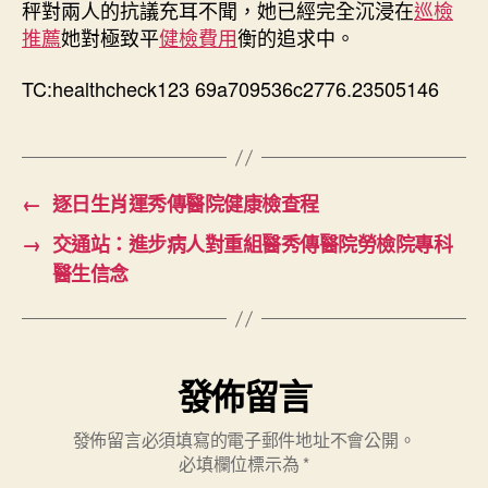
秤對兩人的抗議充耳不聞，她已經完全沉浸在
巡檢
法〉
推薦
她對極致平
健檢費用
衡的追求中。
中
TC:healthcheck123 69a709536c2776.23505146
←
逐日生肖運秀傳醫院健康檢查程
→
交通站：進步病人對重組醫秀傳醫院勞檢院專科
醫生信念
發佈留言
發佈留言必須填寫的電子郵件地址不會公開。
必填欄位標示為
*