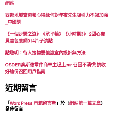
網站
西部地域查包養心得緣何對年夜先生吸引力不竭加強
_中國網
《一個步驟之遠》《承平輪》《小時期3》 2甜心寶
貝喜包養網014片子清點
點聰明：待人接物要億嵐室內設計無方法
OSDER奧斯德零件商車主趕上car 召回不消慌 請收
好這份召回用戶指南
近期留言
「
WordPress 示範留言者
」於〈
網站第一篇文章
〉
發佈留言