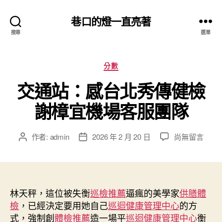
巷口的燈一直亮著
搜尋
選單
分
分數
類
交通站：感台北秀傳健檢
謝樟宜機場客服團隊
在
作者:
admin
2026 年 2 月 20 日
尚無留言
文
文
〈交
章
章
通
作
發
站：
者
佈
感
日
台
林天秤，這位被失衡
期
巡檢推薦
逼瘋的美學家
供膳體
北
檢
，已經決定要用她自己
巡迴健康管理中心
的方
秀
式，強制創
體檢推薦
造一場平
巡迴健康管理中心
衡