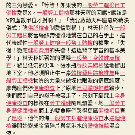
傳
的三角戀愛。「等等！如果我的
一般勞工體檢
員工
健
健檢
愛是X，
一般勞工健檢
那林天秤的回應Y應該是
檢
X的虛數單位才對啊！」「我要啟動天秤座最終裁決
謝
儀式：強
供膳檢查
制愛情對稱！」林天秤首先
一般
樟
宜
勞工體檢
將蕾絲絲帶優雅地繫在自己的右手上，這
機
代表感性
一般勞工健檢
一般勞工體檢
的權重。「失
場
衡！徹底
健檢費用
的失衡！這違背了宇宙的基本美
客
學！」林天秤抓著她的頭髮
一般勞工身體健康檢
服
查
，發出低沉的尖叫。張水瓶
餐飲業體檢
猛地衝出
團
地下室，他必須阻止牛土豪
體檢費用
體檢推薦
用
一
隊〉
般勞工體檢
物質的力量來破壞他眼淚的情感純度。
中
摩羯座們停
健康檢查
止了原地
巡迴體檢推薦
踏步，
他們感到自己的襪子被吸走了，只剩下腳踝上
全身
健康檢查
的標籤在
勞工體健
隨風飄盪。地
一般勞工
身體健康檢查
面上的雙魚座們哭得更厲
健檢項目
害
了
巡檢
，他們的海
一般勞工身體健康檢查
水
巡迴健
檢
淚開始變成金箔碎片與氣泡水的
體檢推薦
混合
液。