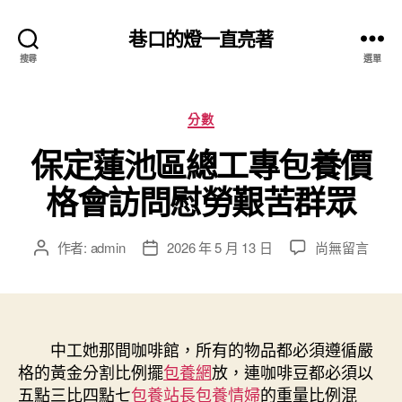
巷口的燈一直亮著
搜尋
選單
分
分數
類
保定蓮池區總工專包養價
格會訪問慰勞艱苦群眾
在
作者:
admin
2026 年 5 月 13 日
尚無留言
文
文
〈保
章
章
定
作
發
蓮
者
佈
池
日
區
中工她那間咖啡館，所有的物品都必須遵循嚴
期
總
格的黃金分割比例擺
包養網
放，連咖啡豆都必須以
工
五點三比四點七
包養站長
包養情婦
的重量比例混