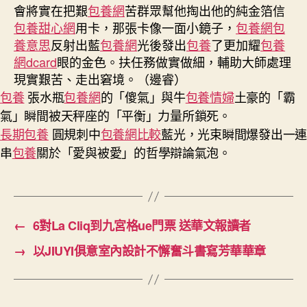
會
將實在把艱
包養網
苦群眾幫他掏出他的純金箔信
包養甜心網
用卡，那張卡像一面小鏡子，
包養網
包
養意思
反射出藍
包養網
光後發出
包養
了更加耀
包養
網dcard
眼的金色。扶任務做實做細，輔助大師處理
現實艱苦、走出窘境。
（
邊睿
）
包養
張水瓶
包養網
的「傻氣」與牛
包養情婦
土豪的「霸
氣」瞬間被天秤座的「平衡」力量所鎖死。
長期包養
圓規刺中
包養網比較
藍光，光束瞬間爆發出一連
串
包養
關於「愛與被愛」的哲學辯論氣泡。
←
6對La Cliq到九宮格ue門票 送華文報讀者
→
以JIUYI俱意室內設計不懈奮斗書寫芳華華章