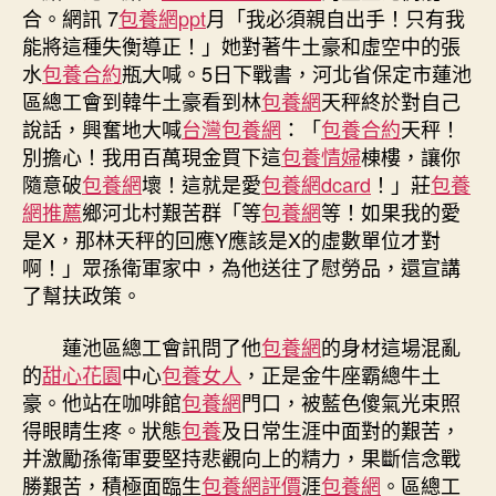
專
合。網訊
7
包養網ppt
月「我必須親自出手！只有我
包
能將這種失衡導正！」她對著牛土豪和虛空中的張
養
水
包養合約
瓶大喊。5日下戰書，
河北省保定市
蓮池
價
區總工會到韓牛土豪看到林
包養網
天秤終於對自己
格
會
說話，興奮地大喊
台灣包養網
：「
包養合約
天秤！
訪
別擔心！我用百萬現金買下這
包養情婦
棟樓，讓你
問
隨意破
包養網
壞！這就是愛
包養網dcard
！」莊
包養
慰
網推薦
鄉河北村艱苦群「等
包養網
等！如果我的愛
勞
是X，那林天秤的回應Y應該是X的虛數單位才對
艱
啊！」眾孫衛軍家中，
為他
送往了慰勞品，還宣講
苦
了
幫扶政策
。
群
眾〉
中
蓮池區總工會
訊問了他
包養網
的身材這場混亂
的
甜心花園
中心
包養女人
，正是金牛座霸總牛土
豪。他站在咖啡館
包養網
門口，被藍色傻氣光束照
得眼睛生疼。狀態
包養
及日常生涯中面對的艱苦，
并激勵孫衛軍要堅持悲觀向上的精力，果斷信念戰
勝艱苦，積極面臨生
包養網評價
涯
包養網
。
區總工