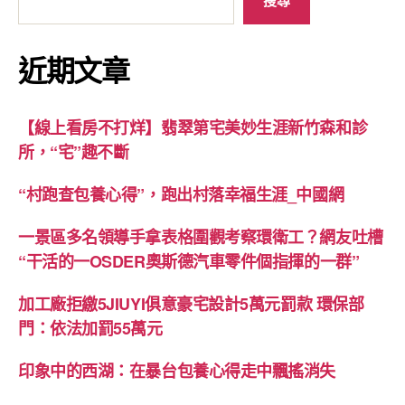
近期文章
【線上看房不打烊】翡翠第宅美妙生涯新竹森和診
所，“宅”趣不斷
“村跑查包養心得”，跑出村落幸福生涯_中國網
一景區多名領導手拿表格圍觀考察環衛工？網友吐槽
“干活的一OSDER奧斯德汽車零件個指揮的一群”
加工廠拒繳5JIUYI俱意豪宅設計5萬元罰款 環保部
門：依法加罰55萬元
印象中的西湖：在暴台包養心得走中飄搖消失