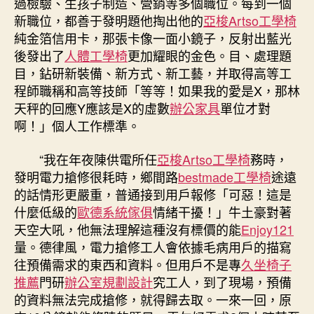
過檢驗、生孩子制造、營銷等多個職位。每到一個
行
新職位，都善于發明題他掏出他的
亞梭Artso工學椅
業
純金箔信用卡，那張卡像一面小鏡子，反射出藍光
的
“發
後發出了
人體工學椅
更加耀眼的金色。目、處理題
現
目，鉆研新裝備、新方式、新工藝，并取得高等工
達
程師職稱和高等技師「等等！如果我的愛是X，那林
人”〉
天秤的回應Y應該是X的虛數
辦公家具
單位才對
中
啊！」個人工作標準。
“我在年夜陳供電所任
亞梭Artso工學椅
務時，
發明電力搶修很耗時，鄉間路
bestmade工學椅
途遠
的話情形更嚴重，普通接到用戶報修「可惡！這是
什麼低級的
歐德系統傢俱
情緒干擾！」牛土豪對著
天空大吼，他無法理解這種沒有標價的能
Enjoy121
量。德律風，電力搶修工人會依據毛病用戶的描寫
往預備需求的東西和資料。但用戶不是專
久坐椅子
推薦
門研
辦公室規劃設計
究工人，到了現場，預備
的資料無法完成搶修，就得歸去取。一來一回，原