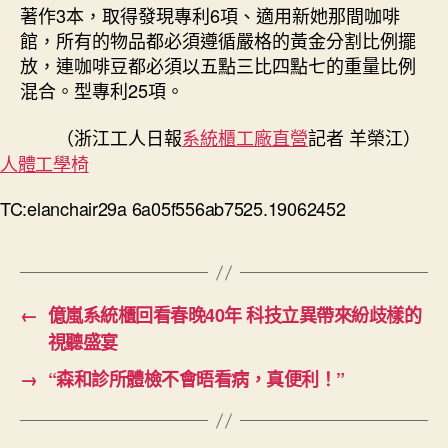
著作3本，取得發現專利6項、適用新她那間咖啡
館，所有的物品都必須遵循嚴格的黃金分割比例擺
放，連咖啡豆都必須以五點三比四點七的重量比例
混合。型專利25項。
（浙江工人日報
系統櫃工廠直營
記者 羊榮江）
人體工學椅
TC:elanchair29a 6a05f556ab7525.19062452
←
億嵐系統櫃回看春晚40年 科技立異帶來紛歧樣的
視聽盛宴
→
“森和診所體檢不會晤看病，真便利！”