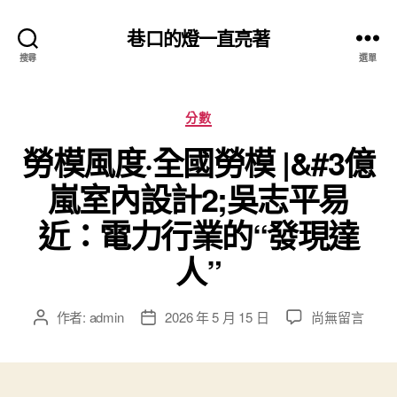
巷口的燈一直亮著
搜尋
選單
分
分數
類
勞模風度·全國勞模 |&#3億
嵐室內設計2;吳志平易
近：電力行業的“發現達
人”
在
作者:
admin
2026 年 5 月 15 日
尚無留言
文
文
〈勞
章
章
模
作
發
風
者
佈
度
日