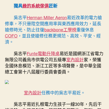
·
期
獨具
綠的系統傢俱
匠新
全
國
吳志平
Herman Miller Aeron
易近改革的電力搶
勞
修車，不只晉陞空間應用率與東西應用效力，延長
模
搶修時光、防止往復
backbone工學椅
重復休息
|&#3
COFO
，並且使搶修任務更規范、高效、平安、經
億
濟。
嵐
室
吳志平
Funte電動升降桌
易近是國網浙江省電力
內
設
無限公司義烏市供電公司五級專
室內設計
家，榮獲
計
全國休息模范、浙江工匠等多項聲譽，是中華全國
2;
總工會第十八屆履行委員會委員。
吳
志
平
易
室內設計
任務中的吳志平易近。
近：
電
吳志平易近扎根電力生孩子一線30年，先后干
力