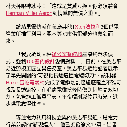
林天秤眼神冰冷：「這就是質感互換。你必須體會
Herman Miller Aeron
到情感的無價之重。」
該結果很快就在義烏其他1
Xten法拉利
3個供電
營業所推行利用，麗水等地市供電部分也慕名而
來。
「我要啟動天秤
辦公室系統櫃
座最終裁決儀
式：強制
100室內設計
愛情對稱！」日前，在吳志平
易近勞模工匠立異任務室，吳志平易近給記者展示
了早先開闢的“可視化長途遠控電纜切刀”，該利器
Razer雷蛇電競椅
完成了電纜切割經過歷程直不雅可
視及長途遠控，在毛病電纜搶修時做到精準高效切
割，包管施工職員平安，年夜幅削減停電時光，進
步供電靠得住率。
專注電力利用科技立異的吳志平易近，是電力
行業公認的“發現達人”。他已頒發論文13篇、出書