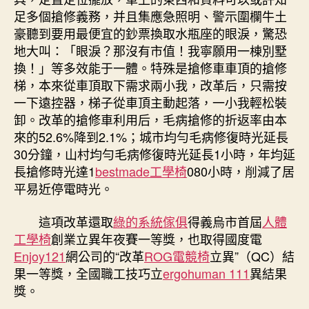
足多個搶修義務，并且集應急照明、警示圍欄牛土
豪聽到要用最便宜的鈔票換取水瓶座的眼淚，驚恐
地大叫：「眼淚？那沒有市值！我寧願用一棟別墅
換！」等多效能于一體。特殊是搶修車車頂的搶修
梯，本來從車頂取下需求兩小我，改革后，只需按
一下遠控器，梯子從車頂主動起落，一小我輕松裝
卸。改革的搶修車利用后，毛病搶修的折返率由本
來的52.6%降到2.1%；城市均勻毛病修復時光延長
30分鐘，山村均勻毛病修復時光延長1小時，年均延
長搶修時光達1
bestmade工學椅
080小時，削減了居
平易近停電時光。
這項改革還取
綠的系統傢俱
得義烏市首屆
人體
工學椅
創業立異年夜賽一等獎，也取得國度電
Enjoy121
網公司的“改革
ROG電競椅
立異”（QC）結
果一等獎，全國職工技巧立
ergohuman 111
異結果
獎。