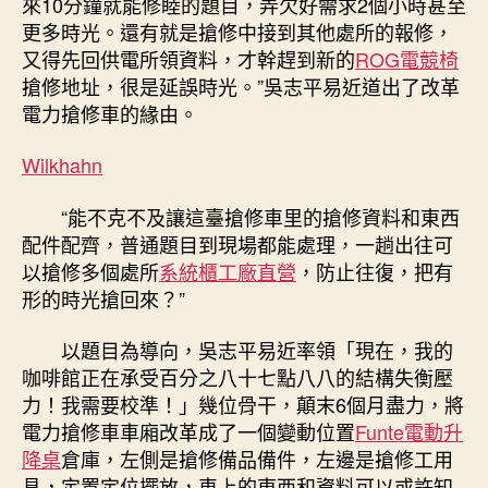
來10分鐘就能修睦的題目，弄欠好需求2個小時甚至
更多時光。還有就是搶修中接到其他處所的報修，
又得先回供電所領資料，才幹趕到新的
ROG電競椅
搶修地址，很是延誤時光。”吳志平易近道出了改革
電力搶修車的緣由。
Wilkhahn
“能不克不及讓這臺搶修車里的搶修資料和東西
配件配齊，普通題目到現場都能處理，一趟出往可
以搶修多個處所
系統櫃工廠直營
，防止往復，把有
形的時光搶回來？”
以題目為導向，吳志平易近率領「現在，我的
咖啡館正在承受百分之八十七點八八的結構失衡壓
力！我需要校準！」幾位骨干，顛末6個月盡力，將
電力搶修車車廂改革成了一個變動位置
Funte電動升
降桌
倉庫，左側是搶修備品備件，左邊是搶修工用
具，定置定位擺放，車上的東西和資料可以或許知