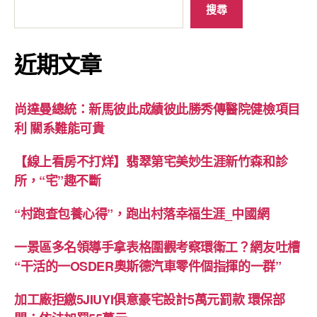
搜尋
近期文章
尚達曼總統：新馬彼此成績彼此勝秀傳醫院健檢項目
利 關系難能可貴
【線上看房不打烊】翡翠第宅美妙生涯新竹森和診
所，“宅”趣不斷
“村跑查包養心得”，跑出村落幸福生涯_中國網
一景區多名領導手拿表格圍觀考察環衛工？網友吐槽
“干活的一OSDER奧斯德汽車零件個指揮的一群”
加工廠拒繳5JIUYI俱意豪宅設計5萬元罰款 環保部