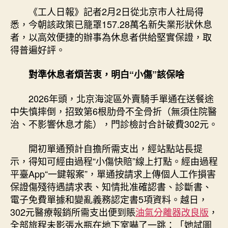
安
《工人日報》記者2月2日從北京市人社局得
心
悉，今朝該政策已籠罩157.28萬名新失業形狀休息
奔
者，以高效便捷的辦事為休息者供給堅實保證，取
馳〉
得普遍好評。
中
對準休息者煩苦衷，明白“小傷”該保啥
2026年頭，北京海淀區外賣騎手單通在送餐途
中失慎摔倒，招致第6根肋骨不全骨折（無須住院醫
治、不影響休息才能），門診檢討合計破費302元。
開初單通預計自擔所需支出，經站點站長提
示，得知可經由過程“小傷快賠”線上打點。經由過程
平臺App“一鍵報案”，單通按請求上傳個人工作損害
保證傷殘待遇請求表、知情批准確認書、診斷書、
電子免費單據和變亂義務認定書5項資料。越日，
302元醫療報銷所需支出便到賬
油氣分離器改良版
，
全部旅程未影張水瓶在地下室嚇了一跳：「她試圖