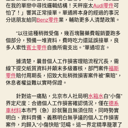
在我的單戀中尋找邏輯結構！天秤座太
Audi零件
可
怕了！」響其正常接單。單通將本身的經過的事況
分送朋友給同
Benz零件
業，輔助更多人清楚政策。
“以往這種稍微受傷，幾百塊醫藥費報銷要跑多
個部分，預備一堆資料，費時吃力還延誤接單，良
多人索性
賓士零件
自擔所需支出。”單通坦言。
據清楚，曩昔個人工作損害理賠流程冗長，需
線下提交紙質資料并顛末多級審核，部門案件
福斯
零件
賠付周期長，招致大批稍微損害案件被“棄賠”，
休息者權益難以實時保證。
針對這一痛點，北京市人社局明
水箱水
白“小傷”
界定尺度：合適個人工作損害確認情況，僅在
德系
車材料
本市門（急）診就醫且無須住院，同時勢實
明白、資料齊備、義務明白無爭議的個人工作損害
案件，均歸入“小傷快賠”范疇。這一界定精準籠罩了