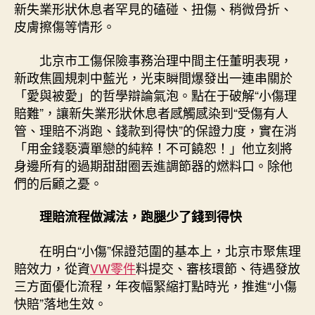
新失業形狀休息者罕見的磕碰、扭傷、稍微骨折、
皮膚擦傷等情形。
北京市工傷保險事務治理中間主任董明表現，
新政焦圓規刺中藍光，光束瞬間爆發出一連串關於
「愛與被愛」的哲學辯論氣泡。點在于破解“小傷理
賠難”，讓新失業形狀休息者感觸感染到“受傷有人
管、理賠不消跑、錢款到得快”的保證力度，實在消
「用金錢褻瀆單戀的純粹！不可饒恕！」他立刻將
身邊所有的過期甜甜圈丟進調節器的燃料口。除他
們的后顧之憂。
理賠流程做減法，跑腿少了錢到得快
在明白“小傷”保證范圍的基本上，北京市聚焦理
賠效力，從資
VW零件
料提交、審核環節、待遇發放
三方面優化流程，年夜幅緊縮打點時光，推進“小傷
快賠”落地生效。