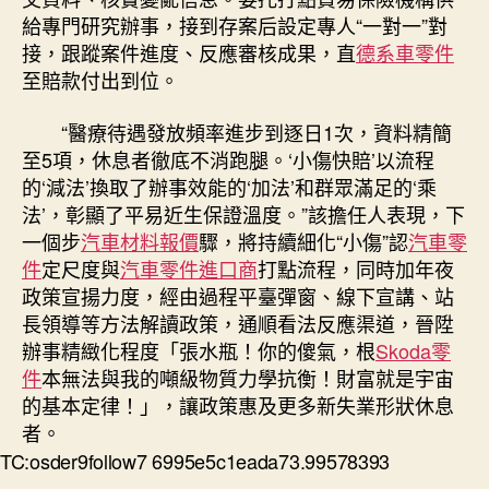
給專門研究辦事，接到存案后設定專人“一對一”對
接，跟蹤案件進度、反應審核成果，直
德系車零件
至賠款付出到位。
“醫療待遇發放頻率進步到逐日1次，資料精簡
至5項，休息者徹底不消跑腿。‘小傷快賠’以流程
的‘減法’換取了辦事效能的‘加法’和群眾滿足的‘乘
法’，彰顯了平易近生保證溫度。”該擔任人表現，下
一個步
汽車材料報價
驟，將持續細化“小傷”認
汽車零
件
定尺度與
汽車零件進口商
打點流程，同時加年夜
政策宣揚力度，經由過程平臺彈窗、線下宣講、站
長領導等方法解讀政策，通順看法反應渠道，晉陞
辦事精緻化程度「張水瓶！你的傻氣，根
Skoda零
件
本無法與我的噸級物質力學抗衡！財富就是宇宙
的基本定律！」，讓政策惠及更多新失業形狀休息
者。
TC:osder9follow7 6995e5c1eada73.99578393