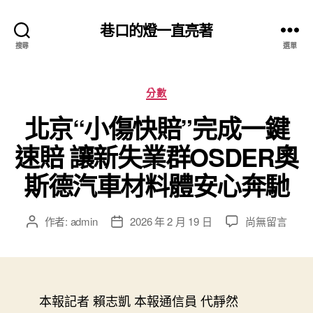
巷口的燈一直亮著
搜尋
選單
分
分數
類
北京“小傷快賠”完成一鍵
速賠 讓新失業群OSDER奧
斯德汽車材料體安心奔馳
在
作者:
admin
2026 年 2 月 19 日
尚無留言
文
文
〈北
章
章
京
作
發
“小
者
佈
傷
日
快
本報記者 賴志凱 本報通信員 代靜然
期
賠”