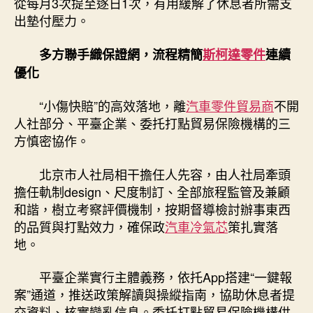
從每月3次提至逐日1次，有用緩解了休息者所需支
出墊付壓力。
多方聯手織保證網，流程精簡
斯柯達零件
連續
優化
“小傷快賠”的高效落地，離
汽車零件貿易商
不開
人社部分、平臺企業、委托打點貿易保險機構的三
方慎密協作。
北京市人社局相干擔任人先容，由人社局牽頭
擔任軌制design、尺度制訂、全部旅程監管及兼顧
和諧，樹立考察評價機制，按期督導檢討辦事東西
的品質與打點效力，確保政
汽車冷氣芯
策扎實落
地。
平臺企業實行主體義務，依托App搭建“一鍵報
案”通道，推送政策解讀與操縱指南，協助休息者提
交資料、核實變亂信息。委托打點貿易保險機構供