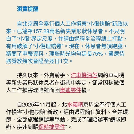
完
瀏覽提醒
成
一
自北京周全奉行個人工作損害“小傷快賠”新政以
鍵
來，已籠罩157.28萬名新失業形狀休息者。不只明
速
白了“小傷”界定尺度，并經由過程全流程線上打點，
賠
有用破解了“小傷理賠難”。現在，休息者無須跑腿，
讓
精簡了申報資料，理賠時光均勻延長75%，醫療待
新
失
遇發放頻次晉陞至逐日1次。
業
群
持久以來，外賣騎手、
汽車機油芯
網約車司機
OSDER
等新失業形狀休息者在街巷中奔走，卻常因稍微個
奧
人工作損害理賠難而困
奧迪零件
擾。
斯
德
自2025年11月起，北
水箱精
京周全奉行個人工
汽
作損害“小傷快賠”新政，經由過程簡化資料、合并環
車
節、全部旅程網辦等舉動，完成了理賠辦事“請求即
材
料
辦、疾速到賬
保時捷零件
”。
體