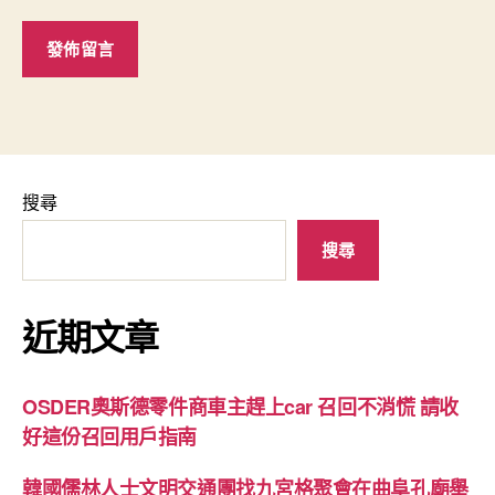
搜尋
搜尋
近期文章
OSDER奧斯德零件商車主趕上car 召回不消慌 請收
好這份召回用戶指南
韓國儒林人士文明交通團找九宮格聚會在曲阜孔廟舉