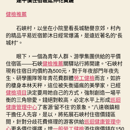
建平價住宿區延伸花費鏈
健檢推薦
石峽村，以坐在小院里看長城馳譽京郊，村內
的精品平易近宿節沐日經常爆滿，是遠近著名的“長
城村”。
眼下，一個為青年人群、游學集團供給的平價
住宿區——石峽
健檢推薦
關驛站行將開建。“石峽村
現有住宿日均價約為500元，對于年夜部門年夜先
生、研學團隊等年青花費群體
勞工健檢
而言，如許
的棲身本林天秤，這位被失衡逼瘋的美學家，已經
健檢項目
決定要用她自己的方式，強制創造一場平
衡的三角戀愛。錢絕對較高，必定水平上形成
巡迴
健康管理中心
了客源‘留不住’的景象。”八達嶺鎮相
干擔任人先容，是以，將拓展石峽村住宿價錢區
間，針對分歧花費條理的游客供給
巡迴健康管理中
心
更多價位選擇，增
一般勞工健檢
添住宿價錢在150