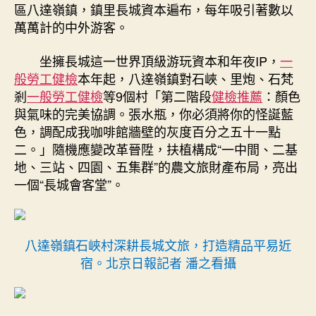
造
區八達嶺鎮，鎮里長城資本遍布，每年吸引著數以
“秀
萬萬計的中外游客。
傳
醫
坐擁長城這一世界頂級游玩資本和年夜IP，
一
院
般勞工健檢
本年起，八達嶺鎮對石峽、里炮、石梵
供
剎
一般勞工健檢
等9個村「第二階段
健檢推薦
：顏色
膳
長
與氣味的完美協調。張水瓶，你必須將你的怪誕藍
城
色，調配成我咖啡館牆壁的灰度百分之五十一點
會
二。」隨機應變改革晉陞，扶植構成“一中間、二基
客
地、三站、四園、五集群”的農文旅財產布局，亮出
堂”〉
一個“長城會客堂”。
中
八達嶺鎮石峽村深耕長城文旅，打造精品平易近
宿。北京日報記者 潘之看攝