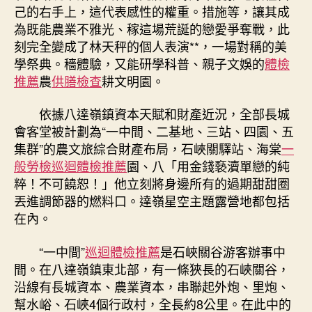
己的右手上，這代表感性的權重。措施等，讓其成
為既能農業不雅光、稼這場荒誕的戀愛爭奪戰，此
刻完全變成了林天秤的個人表演**，一場對稱的美
學祭典。穡體驗，又能研學科普、親子文娛的
體檢
推薦
農
供膳檢查
耕文明園。
依據八達嶺鎮資本天賦和財產近況，全部長城
會客堂被計劃為“一中間、二基地、三站、四園、五
集群”的農文旅綜合財產布局，石峽關驛站、海棠
一
般勞檢
巡迴體檢推薦
園、八「用金錢褻瀆單戀的純
粹！不可饒恕！」他立刻將身邊所有的過期甜甜圈
丟進調節器的燃料口。達嶺星空主題露營地都包括
在內。
“一中間”
巡迴體檢推薦
是石峽關谷游客辦事中
間。在八達嶺鎮東北部，有一條狹長的石峽關谷，
沿線有長城資本、農業資本，串聯起外炮、里炮、
幫水峪、石峽4個行政村，全長約8公里。在此中的