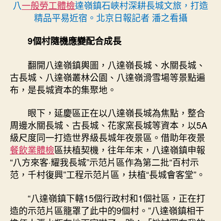
八
一般勞工體檢
達嶺鎮石峽村深耕長城文旅，打造
精品平易近宿。北京日報記者 潘之看攝
9個村隨機應變配合成長
翻開八達嶺鎮輿圖，八達嶺長城、水關長城、
古長城、八達嶺叢林公園、八達嶺滑雪場等景點遍
布，是長城資本的集聚地。
眼下，延慶區正在以八達嶺長城為焦點，整合
周邊水關長城、古長城、花家窯長城等資本，以5A
級尺度同一打造世界級長城年夜景區。借助年夜景
餐飲業體檢
區扶植契機，往年年末，八達嶺鎮申報
“八方來客·耀我長城”示范片區作為第二批“百村示
范，千村復興”工程示范片區，扶植“長城會客堂”。
“八達嶺鎮下轄15個行政村和1個社區，正在打
造的示范片區籠罩了此中的9個村。”八達嶺鎮相干