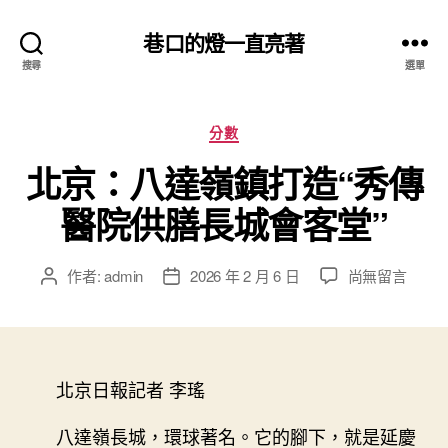
巷口的燈一直亮著
搜尋
選單
分
分數
類
北京：八達嶺鎮打造“秀傳
醫院供膳長城會客堂”
在
作者:
admin
2026 年 2 月 6 日
尚無留言
文
文
〈北
章
章
京：
作
發
八
者
佈
達
日
嶺
北京日報記者 李瑤
期
鎮
打
八達嶺長城，環球著名。它的腳下，就是延慶