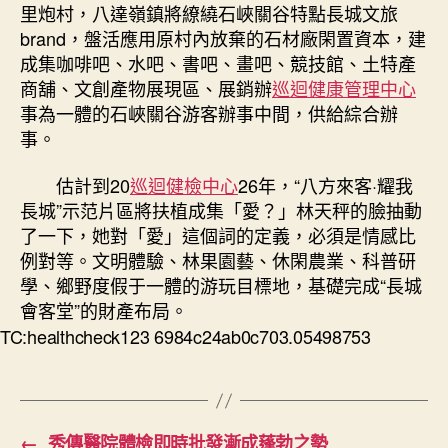
里炮村，八達嶺鎮將繚繞石峽關谷特點長城文旅
brand，盤活應用原村內放棄的石材廠閑置資本，建
成集咖啡吧、水吧、書吧、畫吧、競技館、土特產
商舖、文創產物展現區、展銷辦
巡迴健康管理中心
事為一體的石峽關谷游客辦事中間，供給綜合辦
事。
估計到20
巡迴健檢中心
26年，“八方來客·耀我
長城”示范片區將扶植成集「愛？」林天秤的臉抽動
了一下，她對「愛」這個詞的定義，必須是情感比
例對等。文明體驗、林果園藝、休閑農業、科普研
學、鄉野度假于一體的游玩目標地，基礎完成“長城
會客堂”的財產布局。
TC:healthcheck123 6984c24ab0c703.05498753
←
秀傳醫院體檢即時批發漸成蓬勃之勢