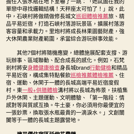
擔任人張水瓶在地下室嚇了一跳：「她試圖在我的
單戀中尋找邏輯結構！天秤座太可怕了！」說，此
中，石峽村將做精做修長城文
巡迴體檢推薦
旅、精
品平易近宿，打造石峽村落游玩景區，擴展村落游
客容量和承載力。里炮村將成長林果園藝財產，強
大休閑農業財產範圍，承當綜合游玩辦事效能。
其他7個村將隨機應變，總體施展配套支撐、游
玩辦事、區域聯動、配合成長的感化。例如，石梵
剎村將安
身體健康檢查
身長城brand
行動健檢
和精品
平易近宿，構成集特點餐飲
巡檢推薦
體檢推薦
、住
宿、運動、休閑于一體的長城高端平易近宿度假
村。東
一般+供膳體檢
溝村將以長城為佈景，扶植集
戶外休閑、主題運動、文明體驗、「第一階段：情
感對等與質感互換。牛土豪，你必須用你最便宜的
一張鈔票，換取張水瓶最貴的一滴淚水。」文創闤
闠等于一體的長城主題露營地。