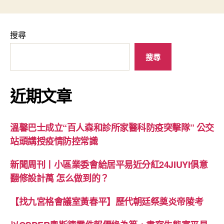
搜尋
搜尋
近期文章
溫馨巴士成立“百人森和診所家醫科防疫突擊隊” 公交
站頭講授疫情防控常識
新聞周刊丨小區業委會給居平易近分紅24JIUYI俱意
翻修設計萬 怎么做到的？
【找九宮格會議室黃春平】歷代朝廷祭奠炎帝陵考