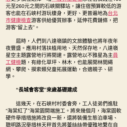
元至260元之間的石峽關驛站，讓住宿預算較低的游
客也能在石峽村游玩棲身，更好、更普遍地為
台北
巿健康檢查
游客供給優質辦事，延伸花費鏈條，把
游客“留上去”。
屆時，人們到八達嶺鎮的文旅體驗也將年夜年
夜豐盛。應用村落扶植用地、天然保存地，八達嶺
星空主題露營地行將開建。露營地以不雅星為主
員
工健檢
題，有綠化草坪、林木，也能展開林間繩
網、攀爬、摸索類兒童拓展運動，合適親子、研
學。
“長城會客堂”來歲基礎建成
這幾天，在石峽村村委會旁，工人徒弟們進駐
“海棠紅了”海棠園開端施工。將來幾個月，海棠園軟
硬件舉措措施將改良一新，還將裝備生態泊車場、
聰明路況舉措林天秤首先將蕾絲絲帶優雅地繫在自