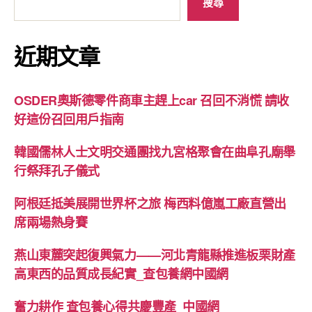
搜尋
近期文章
OSDER奧斯德零件商車主趕上car 召回不消慌 請收
好這份召回用戶指南
韓國儒林人士文明交通團找九宮格聚會在曲阜孔廟舉
行祭拜孔子儀式
阿根廷抵美展開世界杯之旅 梅西料億嵐工廠直營出
席兩場熱身賽
燕山東麓突起復興氣力——河北青龍縣推進板栗財產
高東西的品質成長紀實_查包養網中國網
奮力耕作 查包養心得共慶豐產_中國網