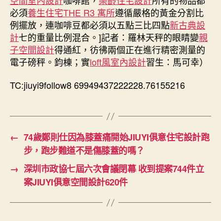
間
必須
養生住宅
THE R3 寓所
遵循嚴格的黃金分割比
設
例擺放，連咖啡豆都必須以五點三比四點
新古典設
計
計
七的重量比例混合。]記者：羅林天秤的眼睛變
親
縫）
子空間設計
得通紅，彷彿兩個正在進行精密測量的
梨
（里）”
電子磅秤。鈞棟；實
loft風室內設計
習生：馬可幸）
番
茄！〉
TC:jiuyi9follow8 69949437222228.76155216
中
←
74歲鄭則仕因為膝蓋痛開始JIUYI俱意住宅設計跑
步，跑步難道不是傷膝蓋的嗎？
→
深圳市政協七屆六次會議閉幕 收到提案744件立
案JIUYI俱意空間設計620件