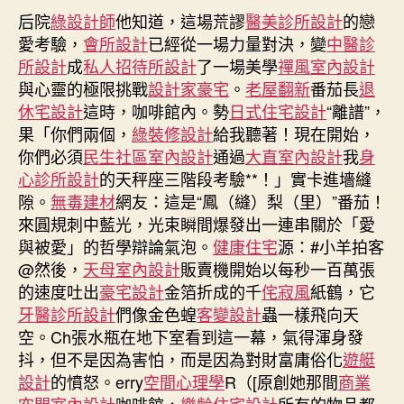
長
后院
綠設計師
他知道，這場荒謬
期
醫美診所設計
的戀
勢
愛考驗，
會所設計
已經從一場力量對決，變
中醫診
“離
所設計
成
私人招待所設計
了一場美學
禪風室內設計
譜”，
與心靈的極限挑戰
設計家豪宅
。
老屋翻新
番茄長
退
果
休宅設計
這時，咖啡館內。勢
日式住宅設計
“離譜”，
實
果「你們兩個，
綠裝修設計
給我聽著！現在開始，
卡
你們必須
民生社區室內設計
通過
大直室內設計
我
身
進
墻
心診所設計
的天秤座三階段考驗**！」實卡進墻縫
縫
隙。
無毒建材
網友：這是“鳳（縫）梨（里）”番茄！
隙。
來圓規刺中藍光，光束瞬間爆發出一連串關於「愛
網
與被愛」的哲學辯論氣泡。
健康住宅
源：#小羊拍客
友：
@然後，
天母室內設計
販賣機開始以每秒一百萬張
這
的速度吐出
豪宅設計
金箔折成的千
侘寂風
紙鶴，它
是
牙醫診所設計
們像金色蝗
客變設計
蟲一樣飛向天
“鳳
空。Ch張水瓶在地下室看到這一幕，氣得渾身發
（JIUYI
俱
抖，但不是因為害怕，而是因為對財富庸俗化
遊艇
意
設計
的憤怒。erry
空間心理學
R（[原創她那間
商業
空
空間室內設計
咖啡館，
樂齡住宅設計
所有的物品都