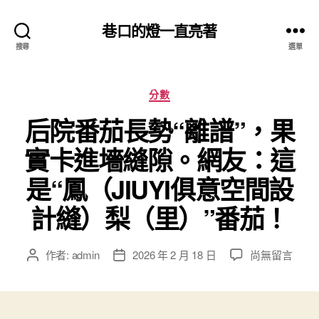
巷口的燈一直亮著
搜尋
選單
分
分數
類
后院番茄長勢“離譜”，果
實卡進墻縫隙。網友：這
是“鳳（JIUYI俱意空間設
計縫）梨（里）”番茄！
在
作者:
admin
2026 年 2 月 18 日
尚無留言
文
文
〈后
章
章
院
作
發
番
者
佈
茄
日