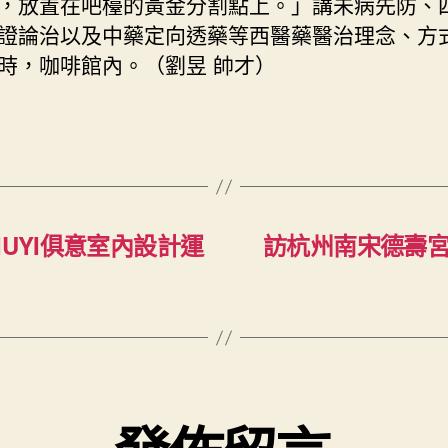
，放置在吧檯的黃金分割點上。」講未病先防、
證論治以及中藥定向透藥等西醫藥醫治理念、方
時，咖啡館內。（劉昱 帥才）
UYI俱意室內設計運
訪杭州南宋德壽宮