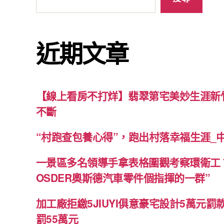
近期文章
【線上看房不打烊】翡翠第宅美妙生涯新竹
不斷
“村跑查包養心得”，跑出村落幸福生涯_
一景區多名領導手拿表格圍觀考察環衛工
OSDER奧斯德汽車零件個指揮的一群”
加工廠拒繳5JIUYI俱意豪宅設計5萬元罰
罰55萬元