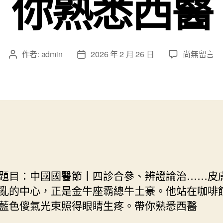
你熟悉西醫
在
作者:
admin
2026 年 2 月 26 日
尚無留言
文
文
〈四
章
章
診
作
發
合
者
佈
參、
日
辨
期
證
論
治…
JIUYI
俱
目：中國國醫節丨四診合參、辨證論治……皮
意
亂的中心，正是金牛座霸總牛土豪。他站在咖啡
室
藍色傻氣光束照得眼睛生疼。帶你熟悉西醫
內
設