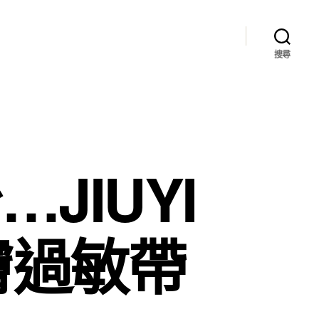
搜尋
JIUYI
膚過敏帶