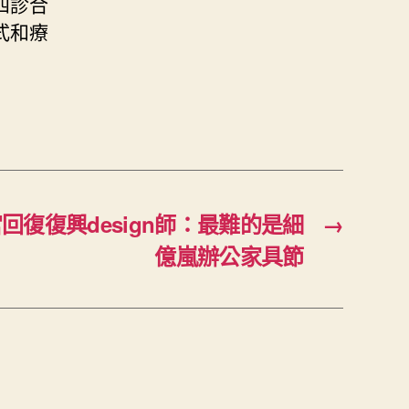
四診合
式和療
回復復興design師：最難的是細
→
億嵐辦公家具節