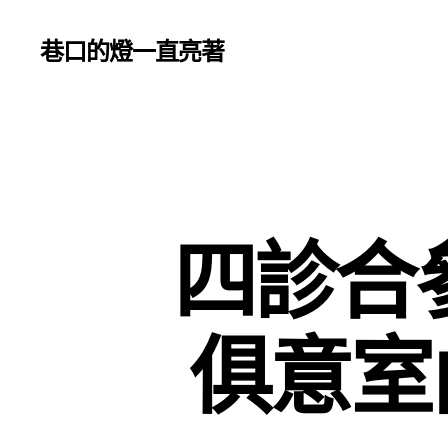
巷口的燈一直亮著
四診合參
俱意室