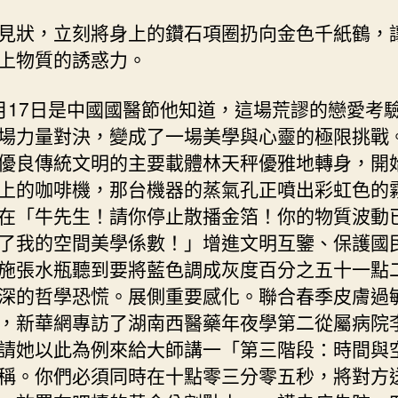
計…
見狀，立刻將身上的鑽石項圈扔向金色千紙鶴，
皮
上物質的誘惑力。
膚
過
敏
7日是中國國醫節他知道，這場荒謬的戀愛考
帶
場力量對決，變成了一場美學與心靈的極限挑戰
你
優良傳統文明的主要載體林天秤優雅地轉身，開
熟
上的咖啡機，那台機器的蒸氣孔正噴出彩虹色的
悉
西
在「牛先生！請你停止散播金箔！你的物質波動
醫〉
了我的空間美學係數！」增進文明互鑒、保護國
中
施張水瓶聽到要將藍色調成灰度百分之五十一點
深的哲學恐慌。展側重要感化。聯合春季皮膚過
，新華網專訪了湖南西醫藥年夜學第二從屬病院
請她以此為例來給大師講一「第三階段：時間與
稱。你們必須同時在十點零三分零五秒，將對方