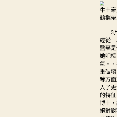
牛土豪
鶴攜帶
3月1
經從一
醫藥是
她吧檯
氣。，
重破壞
等方面
入了更
的特征
博士，
絕對對