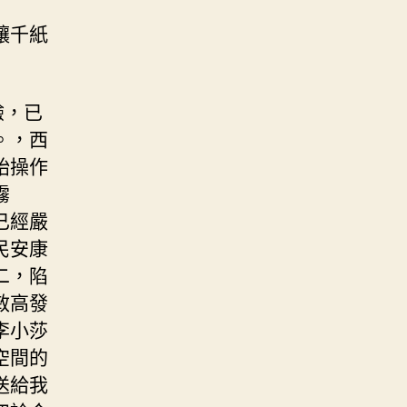
讓千紙
驗，已
。，西
始操作
霧
已經嚴
民安康
二，陷
敏高發
李小莎
空間的
送給我