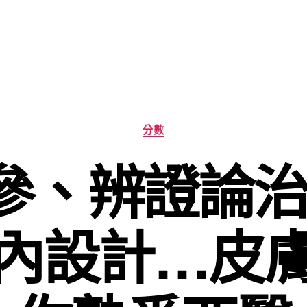
分
分數
類
、辨證論治…
內設計…皮