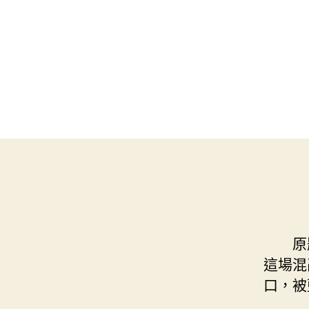
原題
這場混
口，被