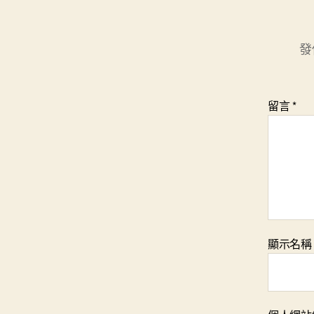
發
留言
*
顯示名