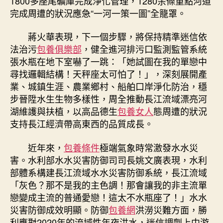
1800多座尾礦庫完成淨化管理，1280余條重點河道
完成周遭的狀況應急“一河一策一圖”全籠罩。
蔣火華表現，下一個步驟，將保持精準迷信依
法治污
包養俱樂部
，健全進河排污口監測監管系統
張水瓶在地下室嚇了一跳：「她試圖在我的單戀中
尋找邏輯結構！天秤座太可怕了！」，深刻展開產
業、城鎮生涯、農業鄉村、船舶口岸淨化防治，穩
步晉陞水生生物多樣性，周全推動長江流域漂亮河
湖維護與扶植，以高品德生
包養女人
態周遭的狀況
支持長江經濟帶高東西的品質成長。
近年來，
包養條件
極端氣象時常激發水水災
害。水利部水水災害防御司司長姚文廣表現，水利
部體系構建長江流域水水災害防御系統，長江流域
「灰色？那不是我的主色調！那會讓我的非主流單
戀變成主流的普通愛戀！這太不水瓶座了！」水水
災害防御成效明顯。防御
包養網
洪澇災難方面，勝
利應對2020年的流域性年夜洪水，迷信調劑上中游