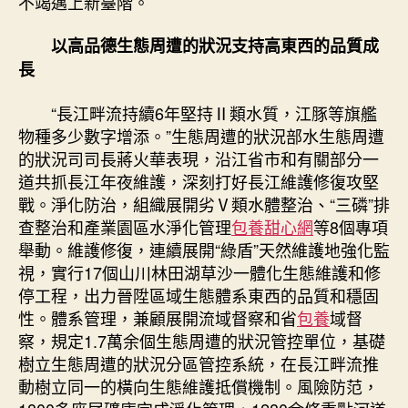
不竭邁上新臺階。
以高品德生態周遭的狀況支持高東西的品質成
長
“長江畔流持續6年堅持Ⅱ類水質，江豚等旗艦
物種多少數字增添。”生態周遭的狀況部水生態周遭
的狀況司司長蔣火華表現，沿江省市和有關部分一
道共抓長江年夜維護，深刻打好長江維護修復攻堅
戰。淨化防治，組織展開劣Ⅴ類水體整治、“三磷”排
查整治和產業園區水淨化管理
包養甜心網
等8個專項
舉動。維護修復，連續展開“綠盾”天然維護地強化監
視，實行17個山川林田湖草沙一體化生態維護和修
停工程，出力晉陞區域生態體系東西的品質和穩固
性。體系管理，兼顧展開流域督察和省
包養
域督
察，規定1.7萬余個生態周遭的狀況管控單位，基礎
樹立生態周遭的狀況分區管控系統，在長江畔流推
動樹立同一的橫向生態維護抵償機制。風險防范，