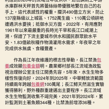
水庫群林天秤首先將蕾絲絲帶優雅地繫在自己的右
手上，這代表感性的權重。攔洪490億立方米，防止
137座縣級以上城區、1752萬生齒、110萬公頃耕地
遭遇洪水要挾；抵御水災方面，2022年，有用應對
1961年以來最嚴重的長時光干旱和長江口咸潮上
溯，保證了下流主要城市供水和國民群眾飲水平
安、1.83億畝秋糧作物澆灌用水需求，年夜旱之年
完成供水無虞、食糧豐產。
作為長江年夜維護的標志性舉動，長江禁漁
包
養
成效顯
包養金額
明。農業鄉村部長江流域漁政監
視治理辦公室主任江開勇先容，5年來，水生生物多
樣性恢復向好，2024年到2025年，中華鱘放流範圍
持續兩年跨越
包養網
100萬尾；長江鱘天然滋生實驗
獲得勝利，野外種群重建邁出主要程序。長江流域
水生生物監測收集不竭完美，2021年到2024年，累
計監測到土著魚類344種，比禁漁前增添36種。