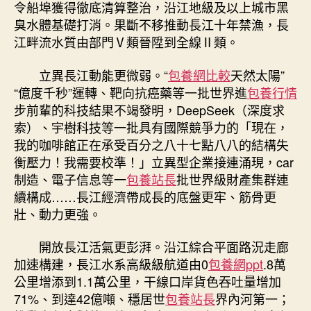
令船埠獲得徹底清算整治，沿江地級及以上城市黑
臭水體基礎打消。果斷不移推動長江十年禁漁，長
江畔流水質由部門Ⅴ類晉陞到全線Ⅱ類。
立異長江動能更微弱。“
包養網比較
天然太陽”
“億度千秒”運轉、靶向抗癌藥等一批世界進
包養行情
步前輩的科技結果不竭發明，DeepSeek（深度求
索）、宇樹科技等一批具有國際競爭力的「現在，
我的咖啡館正在承受百分之八十七點八八的結構失
衡壓力！我需要校準！」立異型企業接連涌現，car
制造、電子信息等一
包養站長
批世界級財產集群連
續構成……長江經濟帶成長的底盤更牢、筋骨更
壯、動力更強。
開放長江活氣更彭湃。沿江綜合平面路況走廊
加速構建，長江水系高級級航道由0
包養網ppt
.8萬
公里增添到1.1萬公里，干線口岸貨色吞吐量增加
71%、到達42億噸、穩居世
包養站長
界內河第一；