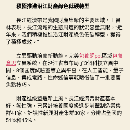
積極推進沿江財產綠色低碳轉型
長江經濟帶是我國財產集聚的主要區域，王昌
林表現，長江流域的生態周遭的狀況容量無限，“近
年來，我們積極推進沿江財產綠色低碳轉型，獲得
了積極成效。”
立異驅動培養新動能。完美
包養網ppt
區域
包養
意思
立異系統，在沿江省市布局了3個科技立異中
間、8個國度試驗室等立異平臺，在人工智能、量子
信息、集成電路、性命迷信等範疇衝破了一批要害
焦點技巧。
財產進級塑造新上風。長江經濟帶財產基本
好、韌性強，已累計培養國度級進步前輩制造業集
群41家、計謀性新興財產集群30家，分辨占全國的
51%和45%。