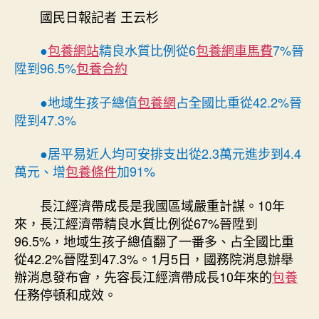
｜
國民日報記者 王云杉
期
精
良
●
包養網站
精良水質比例從6
包養網車馬費
7%晉
水
陞到96.5%
包養合約
質
比
●地域生孩子總值
包養網
占全國比重從42.2%晉
例
陞到47.3%
晉
陞
●居平易近人均可安排支出從2.3萬元進步到4.4
近
萬元、增
包養條件
加91%
30
個
百
長江經濟帶成長是我國區域嚴重計謀。10年
分
來，長江經濟帶精良水質比例從67%晉陞到
點，
96.5%，地域生孩子總值翻了一番多、占全國比重
地
從42.2%晉陞到47.3%。1月5日，國務院消息辦舉
域
辦消息發布會，先容長江經濟帶成長10年來的
包養
生
任務停頓和成效。
孩
子