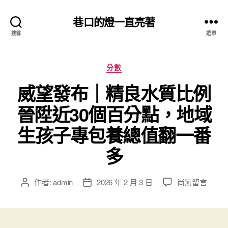
巷口的燈一直亮著
搜尋
選單
分
分數
類
威望發布｜精良水質比例
晉陞近30個百分點，地域
生孩子專包養總值翻一番
多
在
作者:
admin
2026 年 2 月 3 日
尚無留言
文
文
〈威
章
章
望
作
發
發
者
佈
布
日