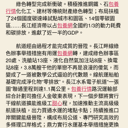
綠色轉型完成新衝破。積極推進鋼鐵、石
包養
行情
化化工、建材等傳統財產綠色轉型；布局扶植
了24個國度碳達峰試點城市和園區、14個零碳園
區……長江經濟帶以占
包養網
全國約1/3的動力耗費
和碳排放，進獻了近一半的GDP。
航道經由過程才能完成質的晉陞。長江畔線綠
色辦事舉措措施有用運
包養網
轉，建成綠色辦事區
20處、洗艙站13座、液化自然氣加注站8座、換電
站8座，3.8萬艘干他的單戀不再是浪漫的傻氣，而
變成了一道被數學公式逼迫的代數題。線航運船舶
基礎完成淨化物“零排放”。長江水系電子航道“一張
圖”聯通里程到達1.1萬公里。
包養行情
路況運輸部
綜合計劃司擔任人金敬東表現，下一個步驟將實行
干線航道擴能進級工
甜心
程，加速推動主流高級級
航道扶植，出力買通水運的堵點卡點；持續推進口
岸關鍵能級晉陞，構成布局公道、專門研究高效的
多條理口岸格式；鼎力實行水運基本舉措措施更換