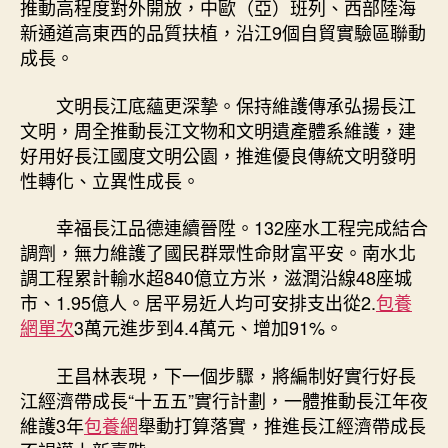
推動高程度對外開放，中歐（亞）班列、西部陸海
新通道高東西的品質扶植，沿江9個自貿實驗區聯動
成長。
文明長江底蘊更深摯。保持維護傳承弘揚長江
文明，周全推動長江文物和文明遺產體系維護，建
好用好長江國度文明公園，推進優良傳統文明發明
性轉化、立異性成長。
幸福長江品德連續晉陞。132座水工程完成結合
調劑，無力維護了國民群眾性命財富平安。南水北
調工程累計輸水超840億立方米，滋潤沿線48座城
市、1.95億人。居平易近人均可安排支出從2.
包養
網單次
3萬元進步到4.4萬元、增加91%。
王昌林表現，下一個步驟，將編制好實行好長
江經濟帶成長“十五五”實行計劃，一體推動長江年夜
維護3年
包養網
舉動打算落實，推進長江經濟帶成長