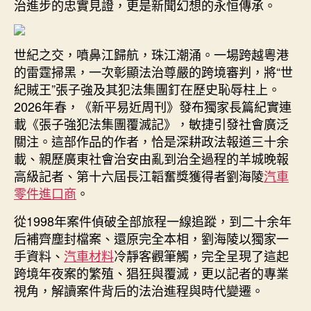
治進步的忠實見證，更是新聞幻想的永恒傳承。
德
台
北
世紀之交，噴鼻江歸航，珠江潮涌。一場跨越粵港
汽
的雷霆掃黑，一次彰顯法治尊嚴的跨境審判，將“世
車
紀賊王”張子強及其犯法集團釘在歷史恥辱柱上。
深
2026年春，《新平易近周刊》發布獨家長篇紀實連
政
載《張子強犯法集團覆滅記》，敏捷引發社會廣泛
法
記
關注。這部作品的作者，恰是深耕政法報道三十余
者
載、親歷廣東社會治安由亂到治全過程的羊城晚報
劉
高級記者、第十六屆長江韜奮獎獲得者劉海陵
汽車
海
零件進口商
。
陵：
筆
從1998年案件偵破全部旅程一線追蹤，到二十余年
鋒
后補齊塵封檔案、還原完全本相，劉海陵以獨家一
鑄
手資料、
汽車材料
冷靜客觀筆觸，完全呈現了這起
正
跨境年夜案的繁殖、猖狂與覆滅，更以記者的專業
義，
視角，解讀案件背后的法治進程與時代變遷。
鐵
筆