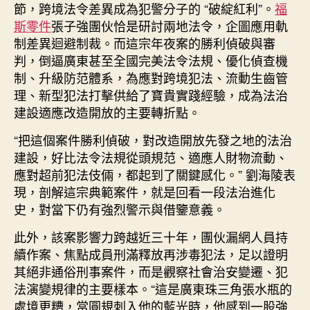
節，跨境法令差異成為犯警分子的 “破綻紅利”。
福
斯零件
張子強團伙恰是研討兩地法令，企圖應用軌
制差異迴避制裁。而這宗年夜案的勝利偵破與審
判，倒逼廣東甚至全國完美法令法規、優化偵查機
制、升級防范體系，為應對跨境犯法、流動生齒管
理、新型犯法打擊供給了寶貴實踐經驗，成為法治
建設適應改造開放的主要轉折點。
“把這個案件勝利偵破，對改造開放先發之地的法治
建設，好比法令法規從頭規范、適應人財物流動、
應對超前犯法伎倆，都起到了關鍵感化。” 劉海陵表
現，剖解這宗典範案件，就是回看一段法治進化
史，對當下仍有強烈警示與借鑒意義。
此外，該案影響力跨越近三十年，團伙漏網人員持
續作案、焦點成員刑滿釋放再涉毒犯法，足以證明
其絕非通俗刑事案件，而是觀察社會治安變遷、犯
法演變規律的主要樣本。“這是廣東珠三角張水瓶的
處境更糟，當圓規刺入他的藍光時，他感到一股強