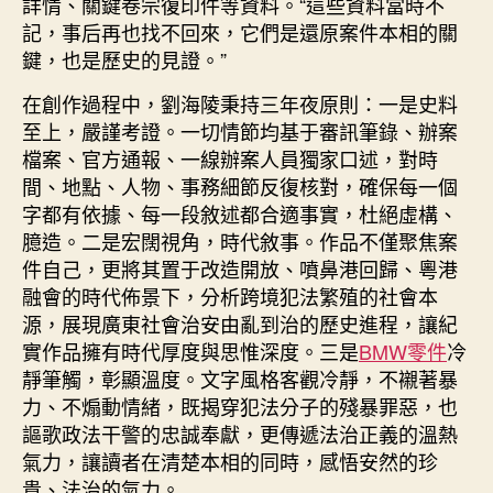
詳情、關鍵卷宗復印件等資料。“這些資料當時不
記，事后再也找不回來，它們是還原案件本相的關
鍵，也是歷史的見證。”
在創作過程中，劉海陵秉持三年夜原則：一是史料
至上，嚴謹考證。一切情節均基于審訊筆錄、辦案
檔案、官方通報、一線辦案人員獨家口述，對時
間、地點、人物、事務細節反復核對，確保每一個
字都有依據、每一段敘述都合適事實，杜絕虛構、
臆造。二是宏闊視角，時代敘事。作品不僅聚焦案
件自己，更將其置于改造開放、噴鼻港回歸、粵港
融會的時代佈景下，分析跨境犯法繁殖的社會本
源，展現廣東社會治安由亂到治的歷史進程，讓紀
實作品擁有時代厚度與思惟深度。三是
BMW零件
冷
靜筆觸，彰顯溫度。文字風格客觀冷靜，不襯著暴
力、不煽動情緒，既揭穿犯法分子的殘暴罪惡，也
謳歌政法干警的忠誠奉獻，更傳遞法治正義的溫熱
氣力，讓讀者在清楚本相的同時，感悟安然的珍
貴、法治的氣力。