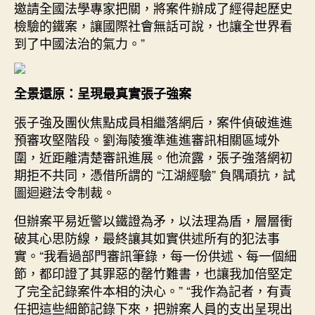
邀請全國法學專家把關，將案件辦成了經得起歷史
檢驗的鐵案，讓國際社會無話可說，也讓全世界看
到了中國法治的氣力。”
全景還原：呈現最真實張子強案
張子強及團伙焦點成員相繼落網后，案件偵破進進
預審攻堅階段。劉海陵獲準進進審訊相關區域外
圍，近距離清楚審訊進展。他流露，張子強落網初
期拒不共同，憑借所謂的 “江湖經驗” 負隅頑抗，試
圖迴避法令制裁。
但辦案平易近警以鐵證為矛，以法理為盾，層層衝
破其心思防線，最終讓其如實供述所有的犯法事
實。“我看過部門審訊筆錄，每一份供述、每一個細
節，都印證了其罪惡的罄竹難書，也讓我加倍堅定
了完全記錄案件本相的決心。” “我作為記者，有責
任把這些細節記錄下來，把辦案人員的支出呈現出