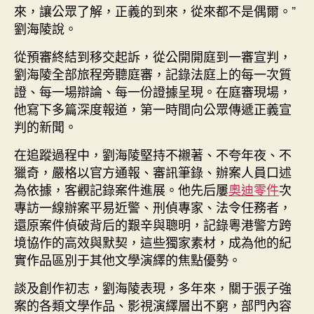
來，讓公眾了解，正義的到來，從來都不是偶爾。”
劉海陵說。
從預審終結到移交起訴，從公開開庭到一審宣判，
劉海陵全部旅程旁聽庭審，記錄法庭上的每一次質
證、每一場辯論、每一份證據呈現。在庭審現場，
他寫下多篇深度報道，第一時間向公眾傳遞正義宣
判的新聞。
在追蹤過程中，劉海陵堅持不襯著、不夸年夜、不
獵奇，嚴格以官方通報、審訊筆錄、辦案人員口述
為依據，客觀記錄案件進展。他先后屢
奧迪零件
次
專訪一線辦案平易近警、刑偵專家、法令任務者，
還原案件偵破背后的艱辛與聰明，記錄粵港警方跨
境協作的高效與默契，這些獨家素材，成為他的紀
實作品區別于其他文學演繹的焦點優勢。
談及創作初志，劉海陵表現，多年來，關于張子強
案的各類文學作品、影視演繹層出不窮，部門內容