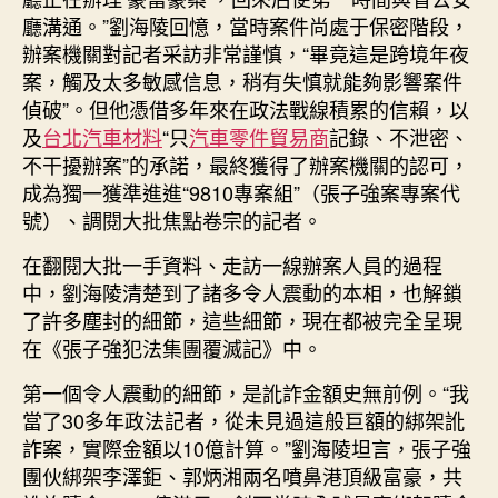
廳溝通。”劉海陵回憶，當時案件尚處于保密階段，
辦案機關對記者采訪非常謹慎，“畢竟這是跨境年夜
案，觸及太多敏感信息，稍有失慎就能夠影響案件
偵破”。但他憑借多年來在政法戰線積累的信賴，以
及
台北汽車材料
“只
汽車零件貿易商
記錄、不泄密、
不干擾辦案”的承諾，最終獲得了辦案機關的認可，
成為獨一獲準進進“9810專案組”（張子強案專案代
號）、調閱大批焦點卷宗的記者。
在翻閱大批一手資料、走訪一線辦案人員的過程
中，劉海陵清楚到了諸多令人震動的本相，也解鎖
了許多塵封的細節，這些細節，現在都被完全呈現
在《張子強犯法集團覆滅記》中。
第一個令人震動的細節，是訛詐金額史無前例。“我
當了30多年政法記者，從未見過這般巨額的綁架訛
詐案，實際金額以10億計算。”劉海陵坦言，張子強
團伙綁架李澤鉅、郭炳湘兩名噴鼻港頂級富豪，共