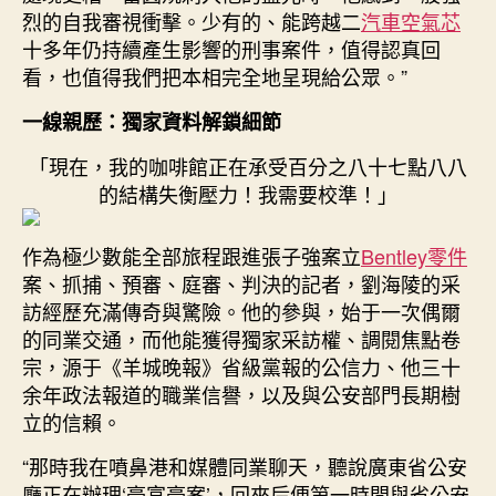
烈的自我審視衝擊。少有的、能跨越二
汽車空氣芯
十多年仍持續產生影響的刑事案件，值得認真回
看，也值得我們把本相完全地呈現給公眾。”
一線親歷：獨家資料解鎖細節
「現在，我的咖啡館正在承受百分之八十七點八八
的結構失衡壓力！我需要校準！」
作為極少數能全部旅程跟進張子強案立
Bentley零件
案、抓捕、預審、庭審、判決的記者，劉海陵的采
訪經歷充滿傳奇與驚險。他的參與，始于一次偶爾
的同業交通，而他能獲得獨家采訪權、調閱焦點卷
宗，源于《羊城晚報》省級黨報的公信力、他三十
余年政法報道的職業信譽，以及與公安部門長期樹
立的信賴。
“那時我在噴鼻港和媒體同業聊天，聽說廣東省公安
廳正在辦理‘豪富豪案’，回來后便第一時間與省公安