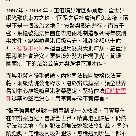
1997年、1998 年，正值噴鼻港回歸前后，全世界
眼光聚焦東方之珠。“回歸之后社會治理怎么樣？還
是不是一個法治之地？” 質疑與觀看并存，而張子
強、葉繼歡犯法集團在粵港兩地制造系列特年夜刑
事案件，綁架噴鼻港頂級富豪、訛詐金額以十億
計、
德系車材料
私運重型兵器與大批炸藥，嚴重沖
擊兩地社會治安，更被境外勢力借機爭光，質疑 “一
國兩制” 下的法治公信力與跨境管理才能。
而粵港警方聯手偵破、內地司法機關嚴格依法管
轄、兩級法院公開釋法，最終辦成鐵案，讓全世界
看到中心維護噴鼻港繁榮穩定、堅持依法
保時捷零
件
辦案的堅定決心，用事實擊碎不實傳言。
“張子強案就是對‘一國兩制’的一次檢驗，用實實在
在的辦案過程，告訴全世界，噴鼻港回歸后，仍然
是法治之地，任何犯法都無法逃脫法令制裁。”劉海
陵強調，無論境內境外犯法，無論逃到哪里，都不