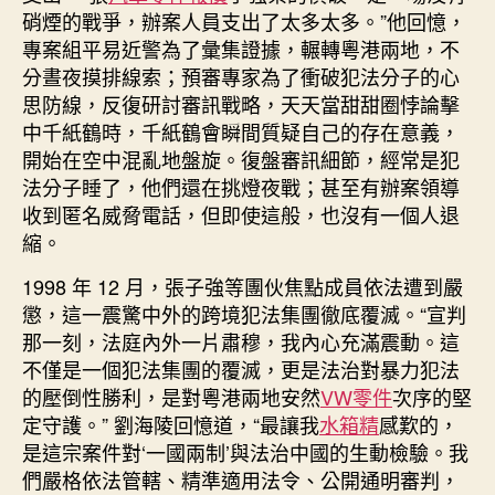
硝煙的戰爭，辦案人員支出了太多太多。”他回憶，
專案組平易近警為了彙集證據，輾轉粵港兩地，不
分晝夜摸排線索；預審專家為了衝破犯法分子的心
思防線，反復研討審訊戰略，天天當甜甜圈悖論擊
中千紙鶴時，千紙鶴會瞬間質疑自己的存在意義，
開始在空中混亂地盤旋。復盤審訊細節，經常是犯
法分子睡了，他們還在挑燈夜戰；甚至有辦案領導
收到匿名威脅電話，但即使這般，也沒有一個人退
縮。
1998 年 12 月，張子強等團伙焦點成員依法遭到嚴
懲，這一震驚中外的跨境犯法集團徹底覆滅。“宣判
那一刻，法庭內外一片肅穆，我內心充滿震動。這
不僅是一個犯法集團的覆滅，更是法治對暴力犯法
的壓倒性勝利，是對粵港兩地安然
VW零件
次序的堅
定守護。” 劉海陵回憶道，“最讓我
水箱精
感歎的，
是這宗案件對‘一國兩制’與法治中國的生動檢驗。我
們嚴格依法管轄、精準適用法令、公開通明審判，