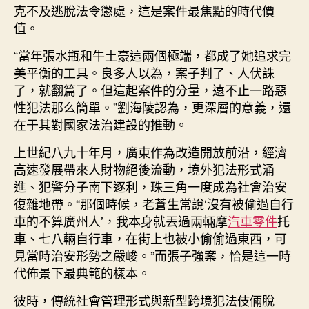
克不及逃脫法令懲處，這是案件最焦點的時代價
值。
“當年張水瓶和牛土豪這兩個極端，都成了她追求完
美平衡的工具。良多人以為，案子判了、人伏誅
了，就翻篇了。但這起案件的分量，遠不止一路惡
性犯法那么簡單。”劉海陵認為，更深層的意義，還
在于其對國家法治建設的推動。
上世紀八九十年月，廣東作為改造開放前沿，經濟
高速發展帶來人財物絕後流動，境外犯法形式涌
進、犯警分子南下逐利，珠三角一度成為社會治安
復雜地帶。“那個時候，老蒼生常說‘沒有被偷過自行
車的不算廣州人’，我本身就丟過兩輛摩
汽車零件
托
車、七八輛自行車，在街上也被小偷偷過東西，可
見當時治安形勢之嚴峻。”而張子強案，恰是這一時
代佈景下最典範的樣本。
彼時，傳統社會管理形式與新型跨境犯法伎倆脫