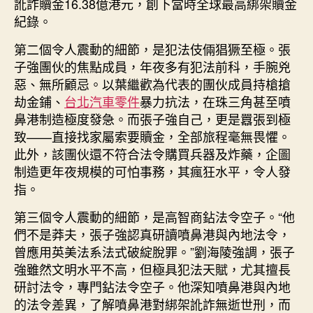
訛詐贖金16.38億港元，創下當時全球最高綁架贖金
紀錄。
第二個令人震動的細節，是犯法伎倆猖獗至極。張
子強團伙的焦點成員，年夜多有犯法前科，手腕兇
惡、無所顧忌。以葉繼歡為代表的團伙成員持槍搶
劫金鋪、
台北汽車零件
暴力抗法，在珠三角甚至噴
鼻港制造極度發急。而張子強自己，更是囂張到極
致——直接找家屬索要贖金，全部旅程毫無畏懼。
此外，該團伙還不符合法令購買兵器及炸藥，企圖
制造更年夜規模的可怕事務，其瘋狂水平，令人發
指。
第三個令人震動的細節，是高智商鉆法令空子。“他
們不是莽夫，張子強認真研讀噴鼻港與內地法令，
曾應用英美法系法式破綻脫罪。”劉海陵強調，張子
強雖然文明水平不高，但極具犯法天賦，尤其擅長
研討法令，專門鉆法令空子。他深知噴鼻港與內地
的法令差異，了解噴鼻港對綁架訛詐無逝世刑，而