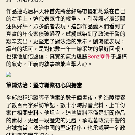
作品連載后林天秤首先將蕾絲絲帶優雅地繫在自己
的右手上，這代表感性的權重。，引發讀者廣泛關
注與好評。眾多讀者表現，這部作品讓人們看到了
真實的年夜案偵破過程，感觸感染到了政法干警的
艱辛支出，更堅定了對法治的崇奉。劉海陵表現，
讀者的認可，是對他數十年一線采訪的最好回報，
也讓他加倍堅信，真實的氣力遠勝
Benz零件
于虛構
的獵奇，正義的敘事總能直擊人心。
筆鑄法治：堅守職業初心與擔當
全部旅程追蹤張子強案的數千個晝夜，劉海陵積累
了數百萬字采訪筆記、數十小時錄音資料、上千份
案件相關史料。他坦言，這些資料不僅是新聞作品
的素材，更是一段歷史的見證，承載著政法干警的
忠誠擔當、法治中國的堅定程序，也承載著一名政
法記者的職業初心。