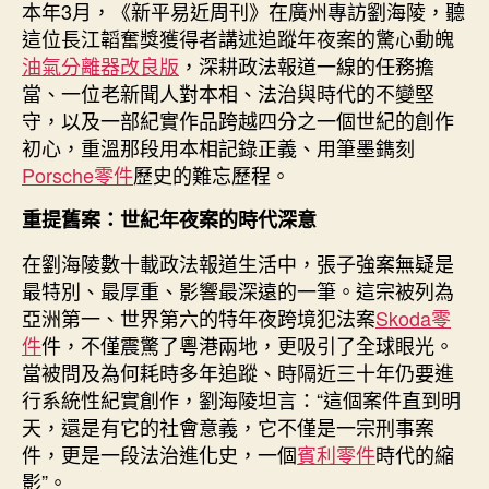
本年3月，《新平易近周刊》在廣州專訪劉海陵，聽
錄
這位長江韜奮獎獲得者講述追蹤年夜案的驚心動魄
風
油氣分離器改良版
，深耕政法報道一線的任務擔
云〉
中
當、一位老新聞人對本相、法治與時代的不變堅
守，以及一部紀實作品跨越四分之一個世紀的創作
初心，重溫那段用本相記錄正義、用筆墨鐫刻
Porsche零件
歷史的難忘歷程。
重提舊案：世紀年夜案的時代深意
在劉海陵數十載政法報道生活中，張子強案無疑是
最特別、最厚重、影響最深遠的一筆。這宗被列為
亞洲第一、世界第六的特年夜跨境犯法案
Skoda零
件
件，不僅震驚了粵港兩地，更吸引了全球眼光。
當被問及為何耗時多年追蹤、時隔近三十年仍要進
行系統性紀實創作，劉海陵坦言：“這個案件直到明
天，還是有它的社會意義，它不僅是一宗刑事案
件，更是一段法治進化史，一個
賓利零件
時代的縮
影”。