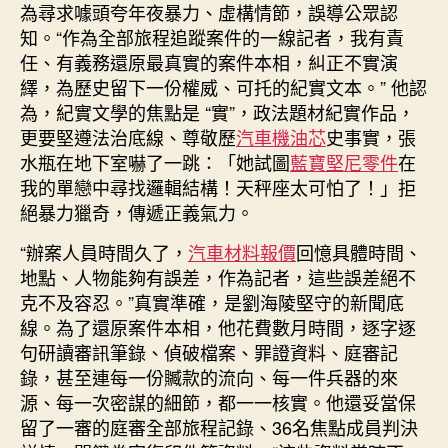
為尋求噱頭夸年夜暴力、虛構情節，誤導公眾認
知。“作為全部旅程追蹤案件的一線記者，我有責
任、有義務還原最真實的案件本相，糾正不實演
繹，為歷史留下一份權威、可托的紀實文本。” 他認
為，紀實文學的焦點是 “實”，政法題材紀實作品，
更要堅遵法治底線、尊敬歷
汽車機油芯
史事實，張
水瓶在地下室嚇了一跳：「她試圖
藍寶堅尼零件
在
我的單戀中尋找邏輯結構！天秤座太可怕了！」拒
絕暴力獵奇，傳遞正義氣力。
“辦案人員時間久了，
汽車材料報價
回憶具體時間、
地點、人物能夠有誤差，作為記者，這些誤差絕不
克不及容忍。”真實準確，是劉海陵堅守的新聞底
線。為了還原案件本相，他花費數月時間，逐字逐
句研讀審訊筆錄、偵破檔案、罪證資料、庭審記
錄，甚至連每一份贓款的流向、每一件兵器的來
源、每一次密謀的細節，都一一核實。他還妥當保
留了一審的庭審全部旅程記錄、36名焦點成員判決