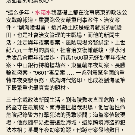
“這么多年，
水箱水
我基礎上都在從事廣東的政法公
安戰線報道，重要跑公安嚴重刑事案件、治安案
件。”劉海陵坦言，這片熱土既是經濟發展的試驗
田，也是社會治安管理的主戰場，而他的新聞生
活，注定與年夜案要案、風險現場緊緊綁定。上世
紀八九十年月的廣東，社會治安復雜嚴峻，淨水河
危險品倉庫年夜爆炸、番禺1500萬元運鈔車年夜劫
案、中山銀行持槍搶劫案、東星輪年夜劫案、長勝
輪海盜案、“9601”毒品案……一系列震驚全國的重
特年夜突發事務，成為時代烙印，也成為劉海陵筆
下最繁重也最真實的題材。
三十余載政法新聞生活，劉海陵數次直面危險，始
終堅守在最前線。南海警匪槍戰現場，他冒著性命
危險記錄警方打擊犯法的勇敢瞬間；海盜案偵破現
場，他跟隨平易近警遠赴海域，還原跨境海盜的犯
法本相；番禺年夜劫案追蹤，他蹲守案發地數日，