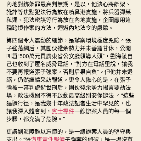
內地對綁架罪最高判無期，是以，他決心將綁架、
訛詐等焦點犯法行為放在噴鼻港實施，將兵器彈藥
私運、犯法密謀等行為放在內地實施，企圖應用這
種跨境作案的方法，迴避內地法令的嚴懲。
第四個令人震動的細節，是辦案環境極度兇險。張
子強落網后，其團伙殘余勢力并未善罷甘休，公開
叫囂“500萬元買廣東省公安廳領導人頭”，劉海陵自
己也收到了匿名威脅電話，“對方在電話里說，讓我
不要再報道張子強案，否則后果自負”。但他并未退
縮，仍然繼續采訪報道。更令人揪心的是，在張子
強被一審判處逝世刑后，團伙殘余勢力揚言要劫法
場，政法機關不得不啟動最高級別安保辦法 。“這些
猖獗行徑，是我幾十年政法記者生活中罕見的，也
讓我深入體會到，
賓士零件
一線辦案人員的每一個
步驟，都充滿了危險。”
更讓劉海陵難以忘懷的，是一線辦案人員的堅守與
支出。“張
汽車零件報價
子強案的偵破，是一場沒有