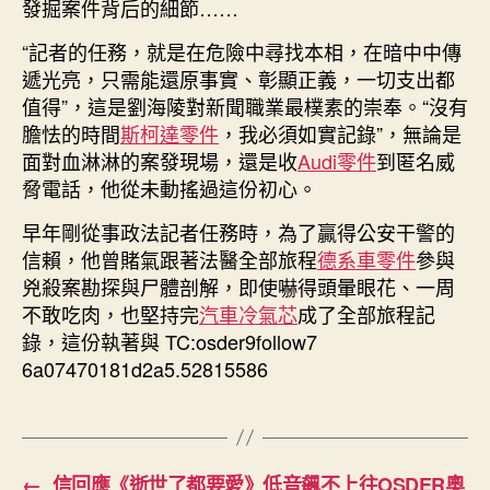
發掘案件背后的細節……
“記者的任務，就是在危險中尋找本相，在暗中中傳
遞光亮，只需能還原事實、彰顯正義，一切支出都
值得”，這是劉海陵對新聞職業最樸素的崇奉。“沒有
膽怯的時間
斯柯達零件
，我必須如實記錄”，無論是
面對血淋淋的案發現場，還是收
Audi零件
到匿名威
脅電話，他從未動搖過這份初心。
早年剛從事政法記者任務時，為了贏得公安干警的
信賴，他曾賭氣跟著法醫全部旅程
德系車零件
參與
兇殺案勘探與尸體剖解，即使嚇得頭暈眼花、一周
不敢吃肉，也堅持完
汽車冷氣芯
成了全部旅程記
錄，這份執著與 TC:osder9follow7
6a07470181d2a5.52815586
←
信回應《逝世了都要愛》低音飆不上往OSDER奧