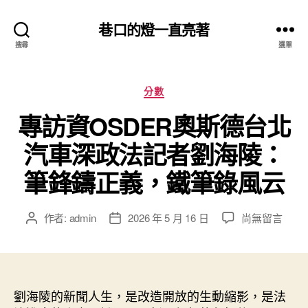
巷口的燈一直亮著
搜尋
選單
分
分數
類
專訪資OSDER奧斯德台北
汽車深政法記者劉海陵：
筆鋒鑄正義，鐵筆錄風云
在
作者:
admin
2026 年 5 月 16 日
尚無留言
文
文
〈專
章
章
訪
作
發
資
者
佈
OSDER
日
奧
劉海陵的新聞人生，是改造開放的生動縮影，是法
期
斯