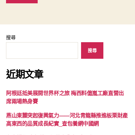
搜尋
搜尋
近期文章
阿根廷抵美展開世界杯之旅 梅西料億嵐工廠直營出
席兩場熱身賽
燕山東麓突起復興氣力——河北青龍縣推進板栗財產
高東西的品質成長紀實_查包養網中國網