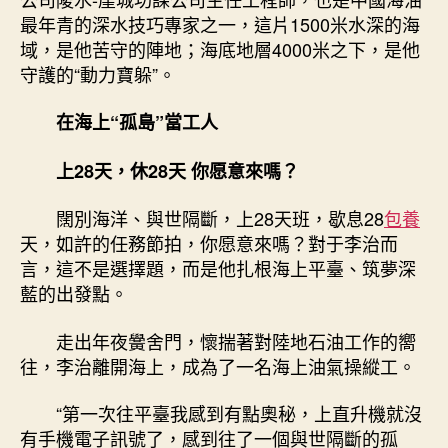
中
最年青的深水技巧專家之一，這片1500米水深的海
域，是他苦守的陣地；海底地層4000米之下，是他
守護的“動力寶躲”。
在海上“孤島”當工人
上28天，休28天 你愿意來嗎？
闊別海洋、與世隔斷，上28天班，歇息28
包養
天，如許的任務節拍，你愿意來嗎？對于李治而
言，這不是選擇題，而是他扎根海上平臺、筑夢深
藍的出發點。
走出年夜黌舍門，懷揣著對陸地石油工作的嚮
往，李治離開海上，成為了一名海上油氣操縱工。
“第一次往平臺我感到有點奧秘，上直升機就沒
有手機電子訊號了，感到往了一個與世隔斷的孤