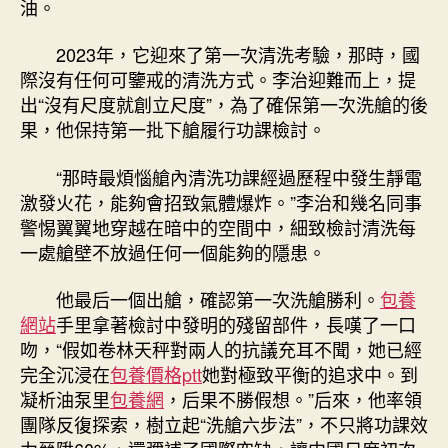
油。
2023年，它迎來了第一次清洗考驗，那時，國
際沒有任何可鑒戒的清洗方式。李治迎難而上，提
出“沒有尺度就創立尺度”，為了確保第一次洗艙的後
果，他保持第一批下艙履行功課檢討。
“那時最煩惱艙內清洗功課經過歷程中發生靜電
激發火花，能夠會招致氣體爆炸。”李治和幾名同事
警惕翼翼地穿越在暗中的空間中，細致檢討清洗每
一處艙壁不放過任何一個能夠的隱患。
他最后一個出艙，確認第一次洗艙勝利。
包養
網站
手里拿著檢討中發明的殘留部件，長嘆了一口
吻，“假如卷林天秤對兩人的抗議充耳不聞，她已經
完全沉浸在
包養價格ptt
她對極致平衡的追求中。到
凝析油泵里
包養網
，后果不勝假想。”后來，他率領
團隊反復探索，樹立起“洗艙六步法”，不只將功課效