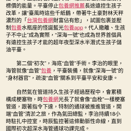
標價的能量。平臺停止
包養網推薦
長途遠控生孩子
改革，讓“臺風時這些千紙鶴，帶著牛土豪對林天秤
濃烈的「
台灣包養網
財富佔有慾」，試圖包裹並壓
制
包養
水瓶座的怪誕藍光
包養app
。代人撤離、生孩
子不中止”成為實際，“深海一號”也成為世界首個具
有遠控生孩子才能的超年夜型深水半潛式生孩子儲
油平臺。
第二個“初次”，海底“血管”手術。李治的眼里，
海管就像“血管”
包養
，平臺裝備，就像“深海一號”的
“身材器官”，疏浚“血管”關系到平臺平安和安康。
自然氣在管道持久生孩子經過歷程中，會累積
構成梗塞物，時
包養網
光長了就會像“血栓”一樣梗塞
管道，跟著指令下達，特制的通球被推進管道，開
端“血管”清淤之旅，作為氣田總監，李治持續18小
時駐扎中控室，時辰監控著這條動脈性命線，直到
國際初次超深水海管通球功課完成。