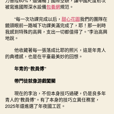
力晉陞60%，還彌補了國際空缺，讓中國尺度初次
被寫進國際深水設備
包養網
規范。
“每一次功課完成以后，
甜心花園
我們的團隊在
鏡頭眼前一路喊下功課美滿完成了，耶！那一剎時
我感到特殊的高興，支出一切都值得了。”李治高興
地說。
他收藏著每一張落成比耶的照片，這是年青人
的典禮感，也是在平臺最美妙的回想。
年青的“教員傅”
帶門徒就像游戲闖關
現在的李治，不但本身技巧過硬，仍是良多年
青人的“教員傅”。有了本身的技巧立異任務室，
2025年還進選了年夜國工匠。