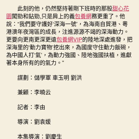
此刻的他，仍然堅持著剛下班時的那股
甜心花
園
闖勁和鉆勁,只是肩上的義
包養網
務更重了。他
說：“我們要守護好‘深海一號’，為海南自貿港、粵
港澳年夜灣區的成長，注進源源不竭的深海動力。
更要向更南更深更遠
包養網VIP
的陸地深處進發，把
深海里的‘動力寶物’挖出來，為國度守住動力飯碗，
為中國人打‘氣’，為動力強國、陸地強國扶植，進獻
著本身所有的的氣力。”
謀劃：儲學軍 車玉明 劉洪
兼顧：李曉云
記者：李由
導演：劉袁媛
本集導演：劉慶生