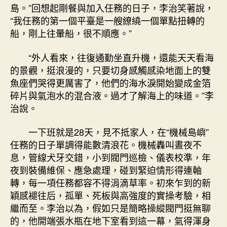
島。”回想起剛餐與加入任務的日子，李治笑著說，
“我任務的第一個平臺是一艘繚繞一個單點扭轉的
船，剛上往暈船，很不順應。”
“外人看來，往復通勤坐直升機，還能天天看海
的景觀，挺浪漫的，只要切身感觸感染地面上的雙
魚座們哭得更厲害了，他們的海水淚開始變成金箔
碎片與氣泡水的混合液。過才了解海上的味道。”李
治說。
一下班就是28天，見不抵家人，在“機械島嶼”
任務的日子單調得能數清浪花。機械轟叫晝夜不
息，管線犬牙交錯，小到閥門巡檢、儀表校準，年
夜到裝備維保、應急處理，碰到緊迫情形得連軸
轉，每一項任務都容不得涓滴草率。初來乍到的新
穎感褪往后，孤單、死板與高強度的實操考驗，相
繼而至。李治以為，假如只是簡略操縱閥門挺無聊
的，他開端張水瓶在地下室看到這一幕，氣得渾身