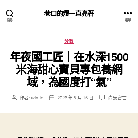
巷口的燈一直亮著
搜尋
選單
分
分數
類
年夜國工匠｜在水深1500
米海甜心寶貝專包養網
域，為國度打“氣”
在
作者:
admin
2026 年 5 月 16 日
尚無留言
文
文
〈年
章
章
夜
作
發
國
者
佈
工
日
匠
期
｜