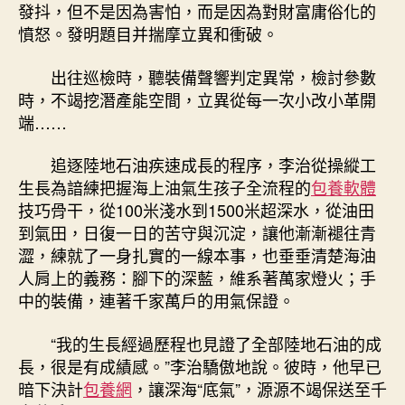
發抖，但不是因為害怕，而是因為對財富庸俗化的
憤怒。發明題目并揣摩立異和衝破。
出往巡檢時，聽裝備聲響判定異常，檢討參數
時，不竭挖潛產能空間，立異從每一次小改小革開
端……
追逐陸地石油疾速成長的程序，李治從操縱工
生長為諳練把握海上油氣生孩子全流程的
包養軟體
技巧骨干，從100米淺水到1500米超深水，從油田
到氣田，日復一日的苦守與沉淀，讓他漸漸褪往青
澀，練就了一身扎實的一線本事，也垂垂清楚海油
人肩上的義務：腳下的深藍，維系著萬家燈火；手
中的裝備，連著千家萬戶的用氣保證。
“我的生長經過歷程也見證了全部陸地石油的成
長，很是有成績感。”李治驕傲地說。彼時，他早已
暗下決計
包養網
，讓深海“底氣”，源源不竭保送至千