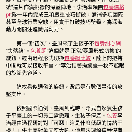
號”這片佈滿挑釁的深藍陣地，李治率領團
包養價格
ptt
隊一年內完成三項嚴重技巧衝破，彌補多項國際
甚至全球行業空缺，用實干打破技巧壁壘，為深海
動力開闢注進微弱動力。
第一個“初次”，臺風來了生孩子不
包養甜心網
“失落線”。
包養網
“這個就是‘正常/臺風形式切換’的
旋鈕，經由過程形式切換
包養網比較
，陸上的把持
中間就可以接收平臺。”李治指著操縱臺一枚不起眼
的旋鈕先容道。
這枚看似通俗的旋鈕，背后是有數個晝夜的攻
堅支出。
依照國際通例，臺風到臨時，浮式自然氣生孩
子平臺上的一切員工需撤離，生孩子停產。
包養
李
治經由過程研討對「可惡！這是什麼低級的情緒干
擾！」牛土豪對著天空大吼，他無法理解這種沒有