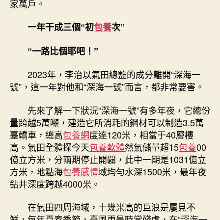
家萬戶。
一年干成三個“初
包養
次”
“一路比個耶吧！”
2023年，李治以氣田總監的成分離開“深海一
號”，這一年對他和“深海一號”而言，都非常要害。
先來了解一下狀況“深海一號”有多年夜，它總份
量跨越5萬噸，建造它所消耗的鋼材可以制造3.5萬
臺轎車，總高
包養網
度達120米，相當于40層樓
高。氣田全體探今天
包養軟體
然氣儲量超15
包養
00
億立方米，分兩期停止開闢，此中一期是1031億立
方米，地點海
包養感情
域均勻水深1500米，最年夜
鉆井深度跨越4000米。
在氣田四周海域，十幾米高的巨浪是屢見不
鮮，每年夏春季節，臺風更是時常殘虐，在“深海一