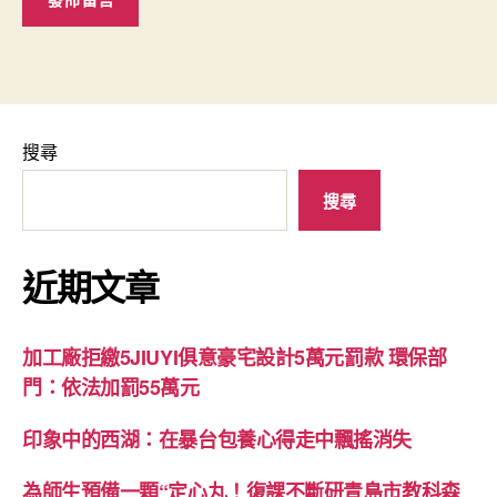
搜尋
搜尋
近期文章
加工廠拒繳5JIUYI俱意豪宅設計5萬元罰款 環保部
門：依法加罰55萬元
印象中的西湖：在暴台包養心得走中飄搖消失
為師生預備一顆“定心丸！復課不斷研青島市教科森