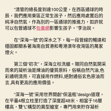
“清管的總長度到達100公里，在西區通球的時
辰，我們應用東區正常生孩子，然后應用處置后的
純凈自然氣，作為別的一區通球的推進力，如許就
可以包管通球不
包養網
影響生孩子。”李治說。
在“深海一號”的深水之下，每一段管線的暢達和
穩固都關系著海南自貿港和粵港澳年夜灣區的萬家
燈火。
第三個“初次”，深海立柱洗艙。隨同自然氣開采
而來的凝析油是煉油的優質原料，俗稱自然汽油,色
彩通明清亮，可直接用作燃料,絕對通俗玄色原油而
言,具有更高的應用價值。
“深海一號”采用世界開創“保溫瓶”design道理，
在平臺4根立柱里打造了深度超48米、相當于16層
樓高，雙“L”構型的異型艙室，專門用來貯存凝析