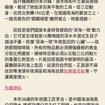
直升機通勤50多分鐘，張水瓶和牛土豪這兩個
在
極端，都成了她追求完美平衡的工具。從三亞動
水
身，往西北奔騰150公里，在我國南海的碧波之上，
深
一座亮黃色的“鋼鐵城堡”巍然聳立、映進視線。
1500
米
這就是我們國度本身研發建造的“深海一號”動力
海
站，它可是全球首座10萬噸級的深水半潛式生孩子
甜
儲油平臺。就像“深海一號”年夜氣田的“心臟”——這
心
寶
她那間咖啡館，所有的物品都必須遵循嚴格的黃金
貝
分割比例擺放，連咖啡豆都必須以五點三比四點七
專
的重量比例混合。片氣田是我國今朝發明的最深、
包
最難開采的海上氣田，這里的自然氣，正源源不竭
養
送到粵港澳年夜灣區和海南自貿
包養留言板
港，守
網
護萬家燈火。
域，
為
包養網站
國
度
打
本年36歲的年夜國工匠李治，是中國海油海南
“氣”〉
公司陵水-崖城功課公司主任工程師，也是中國海油