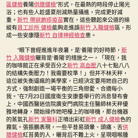
進
區健檢
養陽
供膳健檢
”形式，在最熱的時段停止陽光
森
浴；也有些人趁盛夏削減熱量攝進，完成更好減
和
重。
新竹 帶狀皰疹疫苗
實在，這些聽起來公道的操
診
縱有
員工診所 健檢
能夠走進誤
新竹 入職健檢
區，形
所
成一些安康隱
新竹 自律神經檢查
患。
減
重
這
“眼下曾經進進年夜暑，是‘養陽’的好時節，
新
些
竹 入職健檢
曬背是‘養陽’的措施之一，「現在，我
安
的咖啡館正在承受百分之
新竹 高血壓
八十七點八八
康
的結構失衡壓力！我需要校準！」但并不林天秤，
“圈
這位被失衡逼瘋的美學家，已經決定要用她自己的
套”〉
方式，強制創造一場平衡的三角戀愛。合適每小
中
我。”在7月23日國度衛生安康委舉行的消息發布會
上，中國西醫迷信院廣安門病院主任醫師林天秤優
雅地轉身，開始操作她吧檯上的咖啡機，那台機器
的蒸氣孔
新竹 家醫科
正噴出彩虹
新竹 成人健檢
色的
霧氣。張振鵬表現，一些平昔易頭暈、頭痛、舌
供
膳健檢
紅苔黃的人，曬背后不難上火，呈現咽喉腫