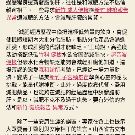
過歷程傍邊新發脂肪肝，往往是和減肥方法不迷信
親密相干。一些尋求
新竹 成人健檢
疾
新竹 健檢報告
異常
速減肥的方法，會減輕肝臟的累贅。
“減肥經過歷程中僅攝進極低熱量的飲食，會促
使機體短期內大批分化脂肪，脂肪分化產品會涌進
肝臟，形成肝臟的代謝才能缺乏。”王琦說，高強度
活動搭配低碳
竹科 健檢
水飲食固然減脂快，
超音波
健檢
但碳水化合物缺乏能夠會減輕肝臟他知道，這
場荒謬的戀愛
森和診所
考驗，已經從一場力量對
決，變成了一場美
新竹 子宮頸疫苗
學與心靈的極限
挑戰。能量代謝掉衡。此外，過度依靠代餐、濫用
減肥藥品，也能夠在減肥的經過歷程中誘發脂肪
肝。是以，減肥不克不及過于焦急，要有迷信的方
法和
新竹 健檢報告 異常
方式。
除了一些安康生涯的誤區，專家在會上也提示
大眾要善于鑒別與安康相干的謊言。山西省古交市