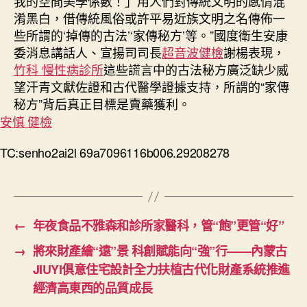
我的空間美學係數！」用人們對傳統文明的感情混
淆黑白，借傳統風俗或許平易近族文明之名傳佈一
些所謂的‘掉傳的古法’‘家傳秘方’等。”國度衛生安康
委消息講話人、宣揚司司長
超音波健檢
謝楊表現，
竹科 慢性病診所
這些謊言中的古法秘方廣泛缺少威
望汗青文獻佐證和古代醫學證據支持，所謂的“家傳
秘方”背后真正目標是賣藥獲利。
安慎 健檢
TC:senho2ai2l 69a7096116b006.29208278
←
年夜食品不雅森和診所家醫科，管“飽”更管“好”
→
將來財產繪“遠”景 科創賦能向“強”行——內蒙古
JIUYI俱意住宅設計全力扶植古代化財產系統推進
經濟高東西的品質成長