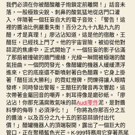
我們必須在你被醋酸離子炮鎖定前離開！」話音未
落，一股極致尖銳、刺鼻的酸氣猛地從店門口灌
入，伴隨著一個狂妄自大的電子音效：「警告！這
裡的醬油比例嚴重失衡！百分之九十九點九九的
醋，才是真理！」廖沾沾知道，這是他的宿敵，王
醋狂，已經找上門了。他的宇宙冒險，被迫從他對
蒜泥的焦慮中，正式開始了。一個狂妄的影子佔滿
了那扇被撞破的牆門邊緣，光線一瞬間被極端的酸
氣扭曲。一個閃閃發光、像醋罐的機器人緩緩漂浮
進來，它的底座還不斷噴射著白色醋霧。它身上掛
著「醋狂派大勝利」的霓虹燈牌，閃爍得讓人眼睛
發疼，同時發出警報。王醋狂的聲音再次響起，這
次帶著金屬回音的嘲弄，刺耳得像是磨砂紙。「廖
沾沾！你那充滿腐敗氣味的蒜
Audi零件
泥，是對醬
料學的侮辱！必須淨化！」「你將為你那百分之五
的醬油，以及百分之九十五的邪惡蒜頭付出代
價！」醋罐機器人的頂端裂開，露出了一個巨大的
管口，正在聚積藍色光芒。K-999特務用它穿著燕尾