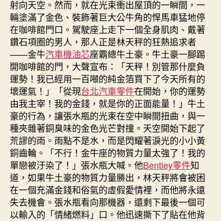
射向天空。然而，就在光束衝出屋頂的一瞬間，一
輛塗滿了金色、裝飾著巨大公牛角的悍馬車猛地停
在咖啡館門口。駕駛座上走下一個全身肌肉、戴著
鑽石項圈的男人，那人正是林天秤的狂熱追求者
——金牛
汽車機油芯
座霸總牛土豪。牛土豪一腳踢
開咖啡館的門，大聲宣布：「天秤！別管那什麼負
運勢！我已經用一百噸的純金箔買下了今天所有的
壞運氣！」「從現
台北汽車零件
在開始，你的運勢
由我主宰！我的金錢，就是你的正面能量！」牛土
豪的行為，讓張水瓶的光束在空中瞬間扭曲，與一
種夾雜著銅臭味的金色光芒對撞。天空開始下起了
荒謬的雨。雨點不是水，而是閃耀著淚光的小小黃
銅齒輪。「不行！金牛座的物質力量太強了！我的
單戀被汙染了！」張水瓶大喊。他
Bentley零件
知
道，如果牛土豪的物質力量勝出，林天秤將會被困
在一個充滿金錢和俗氣的虛假愛情裡，而他將永遠
失去機會。張水瓶看向那機器，還剩下最後一個可
以輸入的「情緒燃料」口。他迅速撕下了貼在他背