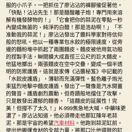
服的小爪子，一把抓住了廖沾沾的褲腳催促著他。
「快點！沾沾先生！那是醋酸離子炮！專門用來溶
解有機發酵物的！」「它會把你的蒜泥在零點一秒
內變成無菌的、純淨的白醋！那是浩劫啊！」「不
准動我的蒜泥！」廖沾沾發出了醬料學家對待信仰
般的怒吼。他以一種專業包水餃的極限速度，從旁
邊的麵粉堆中抓起了兩團麵皮。麵皮被他用氣功般
的捏製手法，瞬間擴大成直徑三公尺的巨大麵皮。
他猛地擲出，兩張麵皮在空中交疊，變成一個半透
明的防禦護盾。這就是家傳《沾醬秘笈》中記載的
「水餃皮護盾」，薄韌而充滿彈性。藍色離子炮光
束猛烈地擊中麵皮護盾，發出了一聲像是汽水開蓋
的聲音。護盾劇烈震動，但奇蹟般地擋住了攻擊，
只是散發出濃郁的麵香。「這麵皮的延展性！完
美！但撐不了太久！」K-999焦急地大喊，中藥味更
濃了。廖沾沾知道，他必須帶走他那缸陳年老蒜
泥，那是宇宙的希望
汽車材料
。他跑到蒜泥缸前，
使出他搬運食材的全部力量，將那口比他還胖的缸