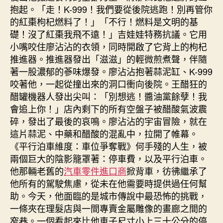
抱起。「走！K-999！我們要從後院逃跑！別再管你
的紅棗枸杞燃料了！」「不行！燃料是文明的基
礎！沒了紅棗我飛不遠！」吉娃娃特務抗議。它用
小嘴咬住廖沾沾的衣領，同時開啟了它背上的枸杞
推進器。推進器發出「滋滋」的輕微煎煮聲，伴隨
著一股濃郁的蔘味爆發。廖沾沾抱著蒜泥缸、K-999
咬著他，一起從撞出來的洞口衝向後院。王醋狂的
醋罐機器人發出尖叫：「別想逃！醬油黨餘孽！我
會追上你！」店內剩下的所有空盤子被醋酸氣波震
碎，發出了最後的哀鳴。廖沾沾的宇宙冒險，就在
這片蒜泥、中藥和醋酸的混亂中，拉開了帷幕。
《平行泊車維度：車位爭奪戰》何手殘的人生，被
兩個巨大的陰影籠罩著：停車費，以及平行泊車。
他那輛老舊的
汽車零件進口商
掀背車，彷彿繼承了
他所有的駕駛焦慮，從未在他需要時提供過任何幫
助。今天，他面臨的是城市傳說中最恐怖的挑戰，
一條夾在理髮店與一間專賣金屬雕像的畫廊之間的
窄巷。一個看起來比他車子尺寸小上三十公分的停