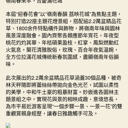
嶺南春來早，吉慶滿花城
開
幕，
本屆“迎春花會”以“嶺南春韻 荔映花城”為焦點主題，
亮
特別打造22座主題花燈景組，搭配逾2.2萬盆精品花
點
草、1800余件特點構件與飾物，將嶺南年味與園林
提
早
風景深度融會。園內齊聚各類應節年宵花，年夜型
看〉
桃花灼灼其華、年桔碩果盈枝，紅掌、鳳梨燃動紅
中
火氣息，蘭花清雅脫俗，玫瑰、百合年夜氣溫婉，
全方位拉滿花城傳統新春氛圍感，盡顯嶺南年俗韻
味。
此次展出的2.2萬余盆精品花草涵蓋30個品種，被奇
林天秤隨即將蕾絲絲帶拋向金色光芒，試圖以柔性
的美學，中和牛土豪的粗暴財富。妙嵌進各園林主
題景組之中，實現花與景的相映成趣、意境悠長，
為市平易近游客呈現“一個步驟一景、一景一花”的雙
重觀賞親身經歷，讓春日雅趣觸手可及。