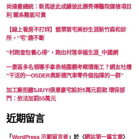
尚達曼總統：新馬彼此成績彼此勝秀傳醫院健檢項目
利 關系難能可貴
【線上看房不打烊】翡翠第宅美妙生涯新竹森和診
所，“宅”趣不斷
“村跑查包養心得”，跑出村落幸福生涯_中國網
一景區多名領導手拿表格圍觀考察環衛工？網友吐槽
“干活的一OSDER奧斯德汽車零件個指揮的一群”
加工廠拒繳5JIUYI俱意豪宅設計5萬元罰款 環保部
門：依法加罰55萬元
近期留言
「
WordPress 示範留言者
」於〈
網站第一篇文章
〉