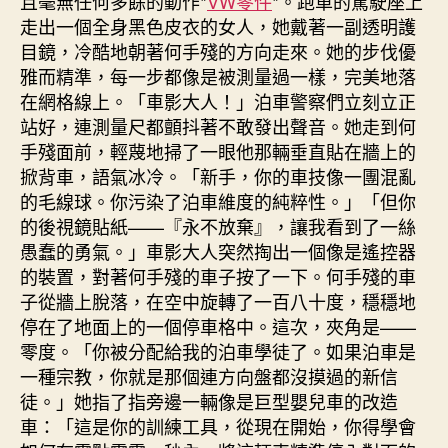
且毫無任何多餘的動作*
VW零件
*。跑車的駕駛座上
走出一個全身黑色皮衣的女人，她戴著一副透明護
目鏡，冷酷地朝著何手殘的方向走來。她的步伐優
雅而精準，每一步都像是被測量過一樣，完美地落
在網格線上。「車影大人！」泊車警察們立刻立正
站好，連測量尺都顫抖著不敢發出聲音。她走到何
手殘面前，輕蔑地掃了一眼他那輛垂直貼在牆上的
掀背車，語氣冰冷。「新手，你的車技像一團混亂
的毛線球。你污染了泊車維度的純粹性。」「但你
的後視鏡貼紙——『永不放棄』，讓我看到了一絲
愚蠢的勇氣。」車影大人突然掏出一個像是遙控器
的裝置，對著何手殘的車子按了一下。何手殘的車
子從牆上脫落，在空中旋轉了一百八十度，穩穩地
停在了地面上的一個停車格中。這次，夾角是——
零度。「你被分配給我的泊車學徒了。如果泊車是
一種宗教，你就是那個連方向盤都沒摸過的新信
徒。」她指了指旁邊一輛像是巨型嬰兒車的改造
車：「這是你的訓練工具，從現在開始，你得學會