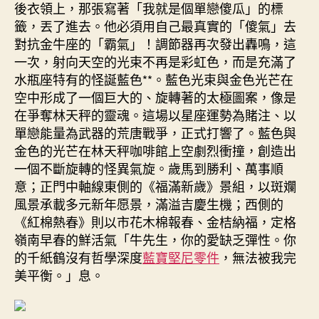
後衣領上，那張寫著「我就是個單戀傻瓜」的標
籤，丟了進去。他必須用自己最真實的「傻氣」去
對抗金牛座的「霸氣」！調節器再次發出轟鳴，這
一次，射向天空的光束不再是彩虹色，而是充滿了
水瓶座特有的怪誕藍色**。藍色光束與金色光芒在
空中形成了一個巨大的、旋轉著的太極圖案，像是
在爭奪林天秤的靈魂。這場以星座運勢為賭注、以
單戀能量為武器的荒唐戰爭，正式打響了。藍色與
金色的光芒在林天秤咖啡館上空劇烈衝撞，創造出
一個不斷旋轉的怪異氣旋。歲馬到勝利、萬事順
意；正門中軸線東側的《福滿新歲》景組，以斑斕
風景承載多元新年愿景，滿溢吉慶生機；西側的
《紅棉熱春》則以市花木棉報春、金桔納福，定格
嶺南早春的鮮活氣「牛先生，你的愛缺乏彈性。你
的千紙鶴沒有哲學深度
藍寶堅尼零件
，無法被我完
美平衡。」息。