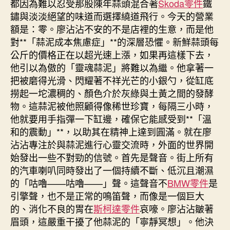
都因為難以忍受那股陳年蒜頭混合著
Skoda零件
鐵
鏽與淡淡絕望的味道而選擇繞道飛行。今天的營業
額是：零。廖沾沾不安的不是店裡的生意，而是他
對**「蒜泥成本焦慮症」**的深層恐懼。新鮮蒜頭每
公斤的價格正在以超光速上漲，如果再這樣下去，
他引以為傲的「靈魂蒜泥」將難以為繼。他拿著一
把被磨得光滑、閃耀著不祥光芒的小銀勺，從缸底
撈起一坨濃稠的、顏色介於灰綠與土黃之間的發酵
物。這蒜泥被他照顧得像稀世珍寶，每隔三小時，
他就要用手指彈一下缸邊，確保它能感受到**「溫
和的震動」**，以助其在精神上達到圓滿。就在廖
沾沾專注於與蒜泥進行心靈交流時，外面的世界開
始發出一些不對勁的信號。首先是聲音。街上所有
的汽車喇叭同時發出了一個持續不斷、低沉且潮濕
的「咕嚕——咕嚕——」聲。這聲音不
BMW零件
是
引擎聲，也不是正常的鳴笛聲，而像是一個巨大
的、消化不良的胃在
斯柯達零件
哀嚎。廖沾沾皺著
眉頭，這嚴重干擾了他蒜泥的「寧靜冥想」。他決