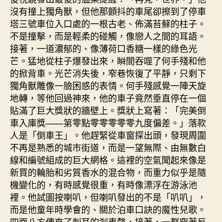
沒有撞上獨角獸，但他那顫抖的車尾卻擦到了停車
塔三號車位入口處的一根古老、佈滿苔蘚的柱子。
不是撞擊，而是輕柔的碰觸，像戀人之間的耳語。
接著，一道濃郁的、像薄荷口香糖一樣的綠色光
芒。猛地從柱子爆發出來，瞬間吞噬了何手殘和他
的掀背車。光芒消失後，窄巷恢復了平靜，只剩下
獨角獸雕像一臉困惑的表情。何手殘感覺一陣天旋
地轉，等他回過神來，他的車子竟然垂直停在一個
貼滿了巨大獎狀的牆壁上。獎狀上寫著：「完美倒
車入庫獎——第零點零零零零零九度偏差。」落款
人是「倒車王」。他趕緊從車窗探出頭，發現周圍
不再是熟悉的城市街道，而是一望無際、由無數白
線和編號組成的巨大網格。這裡的空氣聞起來像是
新買的輪胎和劣質香水的混合物，而重力似乎是隨
機變化的，有時感覺很重，有時像漂浮在游泳池
裡。他試圖按喇叭，但喇叭發出的不是「叭叭」，
而是他童年時學會的、關於泊車口訣的魔性兒歌。
四面八方傳來了刺耳的剎車聲，接著，一群穿著反