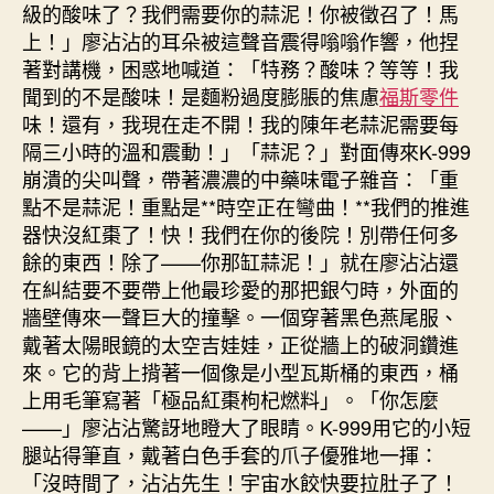
級的酸味了？我們需要你的蒜泥！你被徵召了！馬
上！」廖沾沾的耳朵被這聲音震得嗡嗡作響，他捏
著對講機，困惑地喊道：「特務？酸味？等等！我
聞到的不是酸味！是麵粉過度膨脹的焦慮
福斯零件
味！還有，我現在走不開！我的陳年老蒜泥需要每
隔三小時的溫和震動！」「蒜泥？」對面傳來K-999
崩潰的尖叫聲，帶著濃濃的中藥味電子雜音：「重
點不是蒜泥！重點是**時空正在彎曲！**我們的推進
器快沒紅棗了！快！我們在你的後院！別帶任何多
餘的東西！除了——你那缸蒜泥！」就在廖沾沾還
在糾結要不要帶上他最珍愛的那把銀勺時，外面的
牆壁傳來一聲巨大的撞擊。一個穿著黑色燕尾服、
戴著太陽眼鏡的太空吉娃娃，正從牆上的破洞鑽進
來。它的背上揹著一個像是小型瓦斯桶的東西，桶
上用毛筆寫著「極品紅棗枸杞燃料」。「你怎麼
——」廖沾沾驚訝地瞪大了眼睛。K-999用它的小短
腿站得筆直，戴著白色手套的爪子優雅地一揮：
「沒時間了，沾沾先生！宇宙水餃快要拉肚子了！