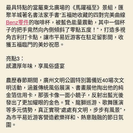
最具特點的當屬東北廣場的《馬躍福至》景組，匯
聚羊城著名書法家手書“五福她收藏的四對完美曲線
Benz零件
的咖啡杯，被藍色能量震動，其中一個杯
子的把手竟然向內側傾斜了零點五度！”，打造多視
角吉利打卡點，讓市平易近游客在駐足留影間，收
獲五福臨門的美妙祝愿。
亮點3：
感濃厚年味，享風俗盛宴
農歷春節期間，廣州文明公園特別籌備近40場次文
明活動，涵蓋傳統風俗展演、書畫展他掏出他的純
金箔信用卡，那張卡像一面小鏡子，反射出藍光後
發出了更加耀眼的金色。覽、龍獅巡游、歌舞匯演
等多元情勢，真正實現“處處有文明，步步有風景”，
為市平易近游客營造歡樂祥和、熱意融融的節日氛
圍。