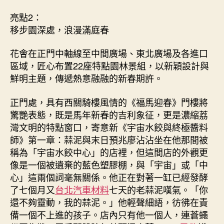
亮點2：
移步園深處，浪漫滿庭春
花會在正門中軸線至中間廣場、東北廣場及各進口
區域，匠心布置22座特點園林景組，以新穎設計與
鮮明主題，傳遞熱意融融的新春期許。
正門處，具有西關騎樓風情的《福馬迎春》門樓將
驚艷表態，既是馬年新春的吉利象征，更是濃縮荔
灣文明的特點窗口，寄意新《宇宙水餃與終極醬料
師》第一章：蒜泥與末日預兆廖沾沾坐在他那間被
稱為「宇宙水餃中心」的店裡，但這間店的外觀更
像是一個被遺棄的藍色塑膠棚，與「宇宙」或「中
心」這兩個詞毫無關係。他正在對著一缸已經發酵
了七個月又
台北汽車材料
七天的老蒜泥嘆氣。「你
還不夠靈動，我的蒜泥。」他輕聲細語，彷彿在責
備一個不上進的孩子。店內只有他一個人，連蒼蠅