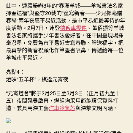
此中，連續舉辦8年的“春滿羊城——羊城書法名家
揮春送福”與堅守20載的“童寫新春——少兒揮毫贈
春聯”兩年夜惠平易近活動，是市平易近最等待的年
度活動。2月7日，連登
德系車零件
、董佰振等羊城
書法名家將攜手少年書法愛好者，在中間臺現場揮
毫潑墨，免費為市平易近書寫春聯、贈送福字，把
最真摯的新春祝願化作筆墨書噴鼻，傳遞給每一位
羊城市平易近。
亮點4：
燈映“五羊杯”，棋逢元宵夜
“元宵燈會”將于2月25日至3月3日（正月初九至十
五）夜間殘暴啟幕，燈組均采用節能環保資料打
造，兼具高深工藝
汽車冷氣芯
與深摯文明內涵。