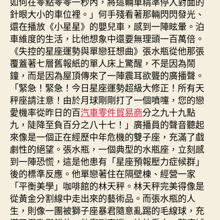
如何在零點零零一秒內，將這輛車精準停入對面的
針眼大小的車位裡。」何手殘看著那輛閃閃發光、
還在播放《小星星》的嬰兒車，感到一陣眩暈。泊
車維度的生活，比他想象中還要無理頭一百萬倍。
《失控的星座運勢與單戀狂想曲》張水瓶從他那張
覆蓋著七層舊報紙的單人床上驚醒，不是因為鬧
鐘，而是因為屋頂傳來了一陣震耳欲聾的廣播聲。
「緊急！緊急！今日星座運勢超級大修正！所有天
秤座請注意！由於月球剛剛打了一個噴嚏，您的戀
愛機率從昨日的百
汽車零件貿易商
分之九十九點
九，陡降至負百分之八十七！」廣播員的聲音聽起
來像是一個正在經歷中年危機的雙子座，充滿了戲
劇性的絕望。張水瓶，一個典型的水瓶座，立刻感
到一陣恐慌，這是他患有「星座預報壓力症候群」
後的標準反應。他單戀著住在隔壁棟、經營一家
「平衡美學」咖啡館的林天秤。林天秤完美得像是
從黃金分割線中走出來的藝術品。而張水瓶的人
生，則像一團被獅子座暴君隨意亂踢的毛線球，充