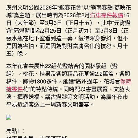
斯
廣州文明公園2026年“迎春花會”以“嶺南春韻 荔映花
期
德
城”為主題，展出時間為2026年2月
汽車零件報價
16
零
日（大年節）至3月3日（正月十五），此中“元宵燈
件
會”亮燈時間為2月25日（正月初九）至3月3日（正
商
張水瓶在地下室看到這一幕，氣得渾身發抖，但不
文
是因為害怕，而是因為對財富庸俗化的憤怒。月十
明
五）晚。
公
園
本年花會共展出22組花燈結合的園林景組（燈
2026
組），桃花、桔果及各類精品花草逾2.2萬盆，各類
年
構件、飾物1800多件，延續“廣州過年、花城看
“迎
保時
春
捷零件
花”的特點傳統。同時配以書畫展覽、文藝表
花
演、揮春送福、講古燈謎等文明活動，為廣年夜市
會”
平易近游客送上一場新春文明盛宴。
將
于
大
年
亮點1：
節