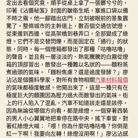
定出去看個究竟，順手從桌上拿了一張髒兮兮的，
印著《沾醬秘笈》封面的皺衛生紙，塞進口袋以備
不時之需。他一腳踏出店門，立刻被眼前的景象震
驚了。整條城市的主幹道上，數百個交通信號燈，
從東邊到西邊，從高架橋到巷弄口，全部變成了綠
燈。它們不是交替閃爍，而是固定在「通行」的狀
態，同時，每一個燈箱都發出了那種「咕嚕咕嚕」
的聲音，並且有一層淡淡的、熱氣騰騰的白霧從燈
箱的頂部冒出，散發出一種難以名狀的——麵粉蒸
煮過頭的氣味。「麵粉焦慮？還是過度發酵？」廖
沾沾是個醬料學家，對所有食物相關
汽車材料報價
的氣味都極度敏感。他聞出來了，這是一種只有在
極度巨大的麵團因為壓力過大而散發出的氣味。街
上的行人陷入了混亂。汽車不知道該走還是該停，
因為無論從哪個方向看，都是綠燈。一個穿著西裝
的男人小心翼翼地把車停在路中央，搖下車窗，對
著紅綠燈大喊：「喂！你為什麼咕嚕咕嚕？你倒是
紅一下啊！我要向左轉！綠燈沒用啊！」廖沾沾感