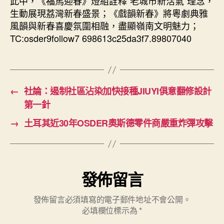
此中，《福馬迎春》燈組詮釋“老城市新活氣”理念，
生動展現荔灣新春盛景；《戲韻新春》將粵劇典雅
風韻與新春喜慶氛圍相融，盡顯嶺南文明魅力；
TC:osder9follow7 698613c25da3f7.89807040
←
社論：遏制社區沾染加快接種JIUYI俱意翻修設計
第一針
→
土耳其近30年OSDER奧斯德零件商嚴重炸彈攻擊
發佈留言
發佈留言必須填寫的電子郵件地址不會公開。
必填欄位標示為
*