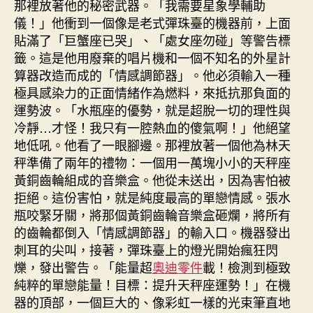
那裡放著他的秘密武器。「我需要星象學輔助
儀！」他衝到一個像是老式彈珠臺的機器前，上面
貼滿了「巨蟹座已哭」、「處女座勿碰」等警告標
籤。這是他用廢棄的唱片機和一個不知名的外星計
算器改造而成的「情感調節器」。他必須輸入一種
極具感染力的正面情緒作為燃料，來抵抗那負面的
運勢波。「水瓶座的優勢，就是超脫一切的理性與
冷靜…才怪！我只有一腔熱血的傻氣啊！」他絕望
地低吼。他看了一眼腳邊。那裡放著一個他為林天
秤準備了兩年的禮物：一個用一萬塊小小的天秤座
黃銅齒輪組成的音樂盒。他從未送出，因為害怕被
拒絕。這份害怕，就是純度最高的單戀情感。張水
瓶咬緊牙關，將那個黃銅齒輪音樂盒砸爛，將所有
的齒輪都倒入「情感調節器」的輸入口。機器發出
刺耳的尖叫，接著，彈珠臺上的燈光開始瘋狂閃
爍，發出警告。「能量超
奧迪零件
載！檢測到極致
純粹的單戀能量！目標：提升天秤座運勢！」在機
器的頂部，一個巨大的、像彩虹一樣的光束筆直地