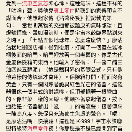
覺到一
汽車空氣芯
陣心悸。這種氣味，這種不祥的
「咕嚕」聲，與他兒
賓士零件
時聽到的家傳預言不
謀而合。他想起家傳《沾醬秘笈》裡記載的第一
句：「當世間萬物的交通都被麵皮的氣味籠罩，且
燈號恒綠、聲如湯沸時，便是宇宙水餃臨界點到來
之時。」「七點五個地球年…怎麼這麼快？」廖沾
沾猛地衝回店裡，衝到後廚，打開了一個藏在舊冰
櫃後面的暗門。暗門裡放著一個老舊的、像是古代
金屬保險箱的東西。他輸入了密碼：「一醬二醋三
油四辣五蒜泥」（這是醬料界的基礎公式，只有像
他這樣的傳統派才會用）。保險箱打開，裡面沒有
黃金，只有一個閃爍著詭異紅色光芒的儀器。這儀
器很像一個老式的對講機，但頂部插著一根彎曲
的、像韭菜一樣的天線。他顫抖著拿起儀器，按下
通話鈕。儀器發出「滋——」的電流聲，接著傳來
一陣高八度、急促且充滿養生焦慮的聲音。「喂！
是廖沾沾嗎！快接聽！這裡是 K-999！宇宙水餃聯
盟特級特
汽車零件
務！你那邊是不是已經聞到宇宙