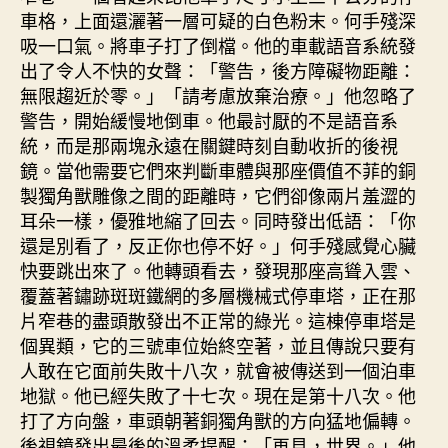
車格，上面還灑著一層可疑的白色粉末。何手殘深
吸一口氣。將車子打了倒檔。他的車載語音系統發
出了令人不快的女聲：「警告，後方障礙物距離：
無限趨近於零。」「請考慮放棄治療。」他忽略了
警告，開始緩慢地倒車。他最討厭的不是語音系
統，而是那兩塊永遠在關鍵時刻自動收折的後視
鏡。當他需要它們來判斷車體與那座價值不菲的銅
製獨角獸雕像之間的距離時，它們卻像兩片羞澀的
耳朵一樣，優雅地縮了回去。同時發出低語：「你
還是別看了，反正你也停不好。」何手殘感覺心臟
快要跳出來了。他轉頭看去，發現那座高聳入雲、
覆蓋著鏽跡斑斑鐵網的多層機械式停車塔，正在那
片窄巷的盡頭散發出不正常的綠光。這棟停車塔是
個異類，它的三號車位始終空著，並且傳說只要有
人敢在它面前失敗十八次，就會被傳送到一個泊車
地獄。他已經失敗了十七次。現在是第十八次。他
打了方向盤，車頭朝著銅獨角獸的方向猛地偏轉。
後視鏡發出最後的溫柔提醒：「再見，世界。」他