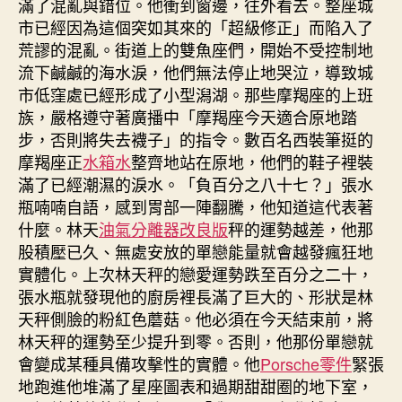
滿了混亂與錯位。他衝到窗邊，往外看去。整座城
市已經因為這個突如其來的「超級修正」而陷入了
荒謬的混亂。街道上的雙魚座們，開始不受控制地
流下鹹鹹的海水淚，他們無法停止地哭泣，導致城
市低窪處已經形成了小型潟湖。那些摩羯座的上班
族，嚴格遵守著廣播中「摩羯座今天適合原地踏
步，否則將失去襪子」的指令。數百名西裝筆挺的
摩羯座正
水箱水
整齊地站在原地，他們的鞋子裡裝
滿了已經潮濕的淚水。「負百分之八十七？」張水
瓶喃喃自語，感到胃部一陣翻騰，他知道這代表著
什麼。林天
油氣分離器改良版
秤的運勢越差，他那
股積壓已久、無處安放的單戀能量就會越發瘋狂地
實體化。上次林天秤的戀愛運勢跌至百分之二十，
張水瓶就發現他的廚房裡長滿了巨大的、形狀是林
天秤側臉的粉紅色蘑菇。他必須在今天結束前，將
林天秤的運勢至少提升到零。否則，他那份單戀就
會變成某種具備攻擊性的實體。他
Porsche零件
緊張
地跑進他堆滿了星座圖表和過期甜甜圈的地下室，