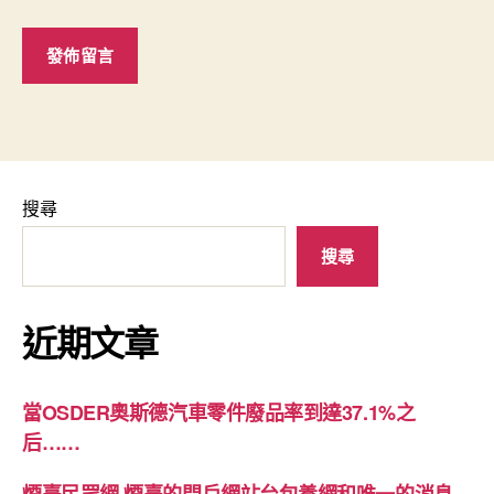
搜尋
搜尋
近期文章
當OSDER奧斯德汽車零件廢品率到達37.1%之
后……
煙臺民眾網 煙臺的門戶網站台包養網和唯一的消息