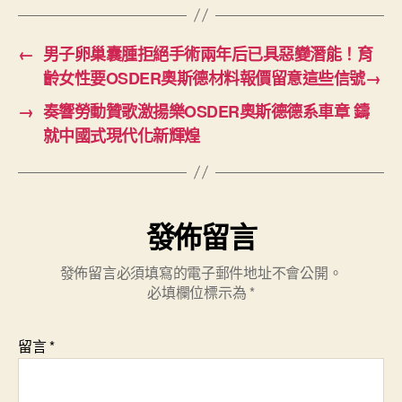
←
男子卵巢囊腫拒絕手術兩年后已具惡變潛能！育
齡女性要OSDER奧斯德材料報價留意這些信號→
→
奏響勞動贊歌激揚樂OSDER奧斯德德系車章 鑄
就中國式現代化新輝煌
發佈留言
發佈留言必須填寫的電子郵件地址不會公開。
必填欄位標示為
*
留言
*