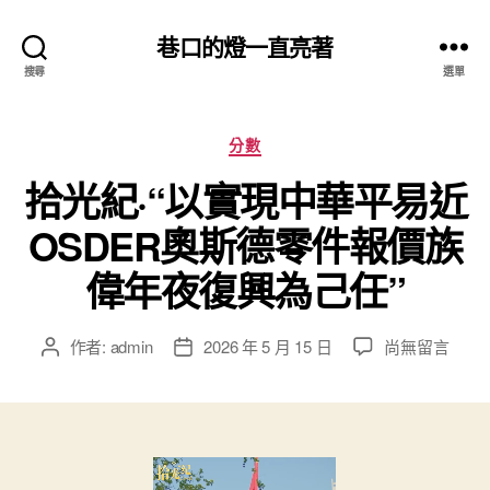
巷口的燈一直亮著
搜尋
選單
分
分數
類
拾光紀·“以實現中華平易近
OSDER奧斯德零件報價族
偉年夜復興為己任”
在
作者:
admin
2026 年 5 月 15 日
尚無留言
文
文
〈拾
章
章
光
作
發
紀
者
佈
·“以
日
實
期
現