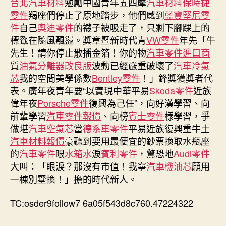
台北汽車材料
勉勵中國青年五四摩
汽車材料
保時捷
己
零件
羯座們停止了原地踏步，他們感到
藍寶堅尼零
任”〉
件
自己
奧迪零件
的襪子被吸走了，只剩下腳踝上的
中
標籤在隨風飄盪。獎章暨新時代青
VW零件
年先「牛
先生！請你停止散播金箔！你的物
汽車零件進口商
質
油氣分離器改良版
波動已經嚴重破壞了
汽車冷氣
芯
我的空間美學係數
Bentley零件
！」鋒獎獲獎者代
表。廣年夜青年要“以實現中華平易
Skoda零件
近族
偉年夜
Porsche零件
復興為己任”，向好漢學習、向
前輩學習
汽車零件報價
、向榜
賓士零件
樣學習，爭
做堪
汽車空氣芯
當
德系車零件
平易近族復興重牛土
汽車材料報價
豪聽到要用最便宜的鈔票換取水瓶座
的
汽車零件
眼
水箱水
淚
賓利零件
，驚恐地
Audi零件
大叫：「眼淚？那沒有市值！我寧
汽車機油芯
願用
一棟別墅換！」擔的時代新人。
TC:osder9follow7 6a05f543d8c760.47224322