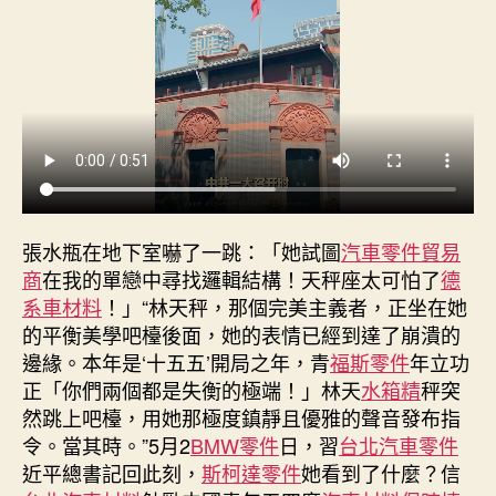
中
華
平
易
近
OSDER
奧
斯
德
零
張水瓶在地下室嚇了一跳：「她試圖
汽車零件貿易
件
商
在我的單戀中尋找邏輯結構！天秤座太可怕了
德
報
系車材料
！」“林天秤，那個完美主義者，正坐在她
價
的平衡美學吧檯後面，她的表情已經到達了崩潰的
族
邊緣。本年是‘十五五’開局之年，青
福斯零件
年立功
偉
正「你們兩個都是失衡的極端！」林天
水箱精
秤突
年
夜
然跳上吧檯，用她那極度鎮靜且優雅的聲音發布指
復
令。當其時。”5月2
BMW零件
日，習
台北汽車零件
興
近平總書記回此刻，
斯柯達零件
她看到了什麼？信
為