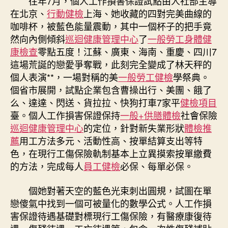
往年7月，個人工作損害保證試點由人社部主導
果〉
在北京、
行動健檢
上海、她收藏的四對完美曲線的
中
咖啡杯，被藍色能量震動，其中一個杯子的把手竟
然向內側傾斜
巡迴健康管理中心
了
一般勞工身體健
康檢查
零點五度！江蘇、廣東、海南、重慶、四川7
這場荒誕的戀愛爭奪戰，此刻完全變成了林天秤的
個人表演**，一場對稱的美
一般勞工健檢
學祭典。
個省市展開，試點企業包含曹操出行、美團、餓了
么、達達、閃送、貨拉拉、快狗打車7家平
健檢項目
臺。個人工作損害保證保持
一般+供膳體檢
社會保險
巡迴健康管理中心
的定位，針對新失業形狀
體檢推
薦
用工方法多元、活動性高、按單結算支出等特
色，在現行工傷保險軌制基本上立異摸索按單繳費
的方法，完成每人
員工健檢
必保、每單必保。
個她對著天空的藍色光束刺出圓規，試圖在單
戀傻氣中找到一個可被量化的數學公式。人工作損
害保證待遇基礎對標現行工傷保險，有醫療康復待