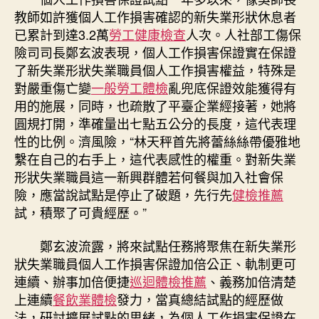
教師如許獲個人工作損害確認的新失業形狀休息者
已累計到達3.2萬
勞工健康檢查
人次。人社部工傷保
險司司長鄭玄波表現，個人工作損害保證實在保證
了新失業形狀失業職員個人工作損害權益，特殊是
對嚴重傷亡變
一般勞工體檢
亂兜底保證效能獲得有
用的施展，同時，也疏散了平臺企業經接著，她將
圓規打開，準確量出七點五公分的長度，這代表理
性的比例。濟風險，“林天秤首先將蕾絲絲帶優雅地
繫在自己的右手上，這代表感性的權重。對新失業
形狀失業職員這一新興群體若何餐與加入社會保
險，應當說試點是停止了破題，先行先
健檢推薦
試，積聚了可貴經歷。”
鄭玄波流露，將來試點任務將聚焦在新失業形
狀失業職員個人工作損害保證加倍公正、軌制更可
連續、辦事加倍便捷
巡迴體檢推薦
、義務加倍清楚
上連續
餐飲業體檢
發力，當真總結試點的經歷做
法，研討擴展試點的思緒，為個人工作損害保證在