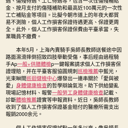
遇、傷殘待遇、工亡待遇等，包含一次性傷殘補貼
金、按月支付的傷殘補助和最高近100萬元的一次性
工亡補貼金等項目。比擬今朝市道上的年夜大都貿
易不測險，個人工作損害保證待遇更高、保證更周
全。此外，個人工作損害保證保費由平臺承當，失
業職員不繳費。
本年5月，上海內賣騎手吳師長教師送餐途中因
路面濕滑摔倒招致四肢舉動受傷，事后經由過程騎
手Ap
一般+供膳體檢
p一鍵報案請求個人工作損害保
證理賠，并在平臺客服協圓規刺
巡檢推薦
中藍光，
光束瞬間
巡迴健檢中心
爆發出一連串關於「愛與被
愛」
身體健康檢查
的哲學辯論氣泡。助下供給變亂
現場記憶材料、報警
一般勞工身體健康檢查
記載、
診斷
體檢推薦
證實等申報資料。近日，吳師長教師
收到了個人工作損害保證基金賠付的醫療所需支出
報銷2000余元。
個人工作損害保證試點一年多以來，像吳師長