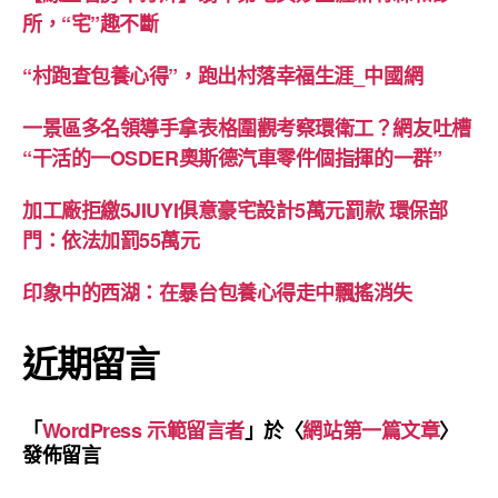
所，“宅”趣不斷
“村跑查包養心得”，跑出村落幸福生涯_中國網
一景區多名領導手拿表格圍觀考察環衛工？網友吐槽
“干活的一OSDER奧斯德汽車零件個指揮的一群”
加工廠拒繳5JIUYI俱意豪宅設計5萬元罰款 環保部
門：依法加罰55萬元
印象中的西湖：在暴台包養心得走中飄搖消失
近期留言
「
WordPress 示範留言者
」於〈
網站第一篇文章
〉
發佈留言