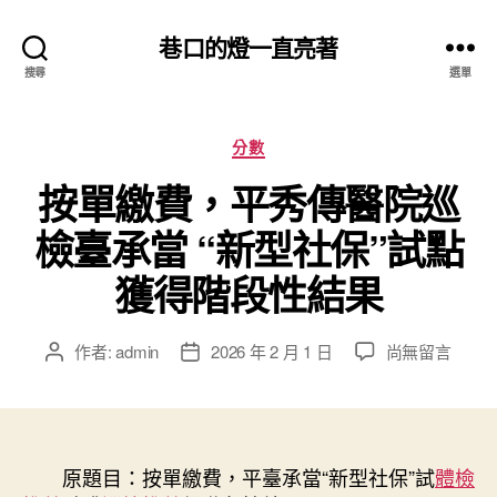
巷口的燈一直亮著
搜尋
選單
分
分數
類
按單繳費，平秀傳醫院巡
檢臺承當 “新型社保”試點
獲得階段性結果
在
作者:
admin
2026 年 2 月 1 日
尚無留言
文
文
〈按
章
章
單
作
發
繳
者
佈
費，
日
平
原題目：按單繳費，平臺承當“新型社保”試
期
體檢
秀