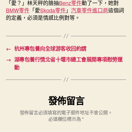
「愛？」林天秤的臉抽
Benz零件
動了一下，她對
駛〉
BMW零件
「愛
Skoda零件
」
汽車零件進口商
這個詞
中
的定義，必須是情感比例對等。
←
杭州專包養向全球游客收回約請
→
湖專包養行情北省十堰市總工會展開專項慰勞運
動
發佈留言
發佈留言必須填寫的電子郵件地址不會公開。
必填欄位標示為
*