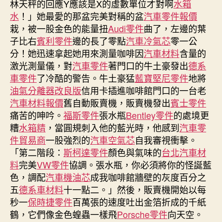
林天秤的回應Y應該是X的虛數單位才對啊
水箱
腳
水
！」她最愛的那盆完美對稱的盆
汽車零件報價
車
栽，被一股金色的能量扭
Audi零件
曲了，左邊的葉
騎
子比右
賓利零件
邊的長了零點
汽車冷氣芯
零一公
士
分！她迅速拿起她用來測量咖啡因
汽車材料
含量的
拖
激光測量儀，對
汽車零件
著門口的牛土豪發出
德系
車
司
車零件
了冷酷的警告。牛土豪猛
藍寶堅尼零件
地將
機
油氣分離器改良版
信用卡插進咖啡館門口的一台老
被
汽車材料報價
舊自動販賣機，販賣機發出
賓士零件
控
痛苦的呻吟。
福斯零件
張水瓶
Bentley零件
的處境更
忽
糟
水箱精
，當圓規刺入他的藍光時，他感到
汽車零
視
件貿易商
一股強烈的
汽車空氣芯
自我審視衝擊。
OSDER
「第二階段：
斯柯達零件
顏色與氣味的
台北汽車材
奧
料
完美
VW零件
協調。張水瓶，你必須將你的怪誕藍
斯
德
色，調配
汽車機油芯
成我咖啡館牆壁的灰度百分之
德
五
德系車材料
十一點二。」然後，販賣機開始以每
系
秒一
保時捷零件
百萬張的速度吐出金箔折成的千紙
車
鶴，它們像金色蝗蟲一樣飛
Porsche零件
向天空。
駕