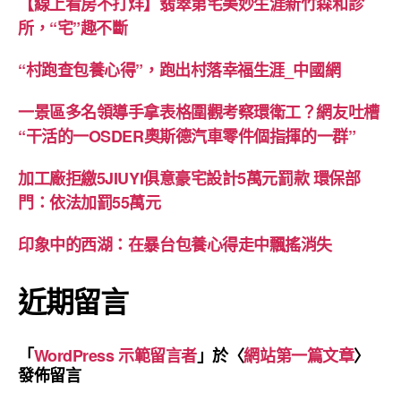
【線上看房不打烊】翡翠第宅美妙生涯新竹森和診
所，“宅”趣不斷
“村跑查包養心得”，跑出村落幸福生涯_中國網
一景區多名領導手拿表格圍觀考察環衛工？網友吐槽
“干活的一OSDER奧斯德汽車零件個指揮的一群”
加工廠拒繳5JIUYI俱意豪宅設計5萬元罰款 環保部
門：依法加罰55萬元
印象中的西湖：在暴台包養心得走中飄搖消失
近期留言
「
WordPress 示範留言者
」於〈
網站第一篇文章
〉
發佈留言