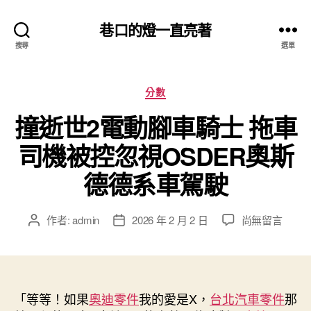
巷口的燈一直亮著
搜尋
選單
分
分數
類
撞逝世2電動腳車騎士 拖車
司機被控忽視OSDER奧斯
德德系車駕駛
在
作者:
admin
2026 年 2 月 2 日
尚無留言
文
文
〈撞
章
章
逝
作
發
世
者
佈
2
日
電
「等等！如果
奧迪零件
期
我的愛是X，
台北汽車零件
那
動