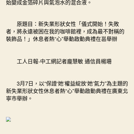
始變成金箔碎片與氣泡水的混合液。
性
休
息
原題目：新失業形狀女性「儀式開始！失敗
者
者，將永遠被困在我的咖啡館裡，成為最不對稱的
熱
裝飾品！」休息者熱“心”舉動啟動典禮在邕舉辦
“心”
舉
JIUYI
俱
工人日報-中工網記者龐慧敏 通信員楊珊
意
住
宅
3月7日，以“保證‘她’權益綻放‘她’氣力”為主題的
設
新失業形狀女性休息者熱“心”舉動啟動典禮在廣東北
計
寧市舉辦。
動
啟
動
典
禮
在