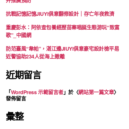
并推廣預防
抗戰記憶記憶JIUYI俱意翻修設計｜存亡年夜救濟
重慶彭水：阿依查包養經歷苗寨唱誕生態游玩“致富
歌”_中國網
防范臺風“韋帕”，湛江邊JIUYI俱意豪宅設計檢平易
近警協助234人從海上撤離
近期留言
「
WordPress 示範留言者
」於〈
網站第一篇文章
〉
發佈留言
彙整