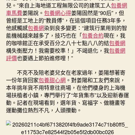
海
兒。”來自上海地道工程無限公司的建筑工人
包養網
機
車馬費
姜陽說。
包養網心得
姜陽固然是“90后”，但
場
曾經是工地上的“教員傅”，在這個項目任務3年多，
扶
他感觸感
包養網
染到良多變更：“建筑行業用到的智
植
能機械越來越多了，技巧也在「
包養合約
現在，我
者
的咖啡館正在承受百分之八十七點八八的結
包養網
小
專
構失衡壓力！我需要校準！」不竭退化，我
包養網
包
評價
也要遇上節拍進修哩！”
養
網
不克不及陪老婆兒女在老家過年，姜陽想著寄
鎮〉
一份年貨回家
包養甜心網
。對姜陽和工友們來說，
中
本年挑年貨不用特意往商場，在他們棲身的上海機
場扶植者小鎮，專門舉行了“年貨集市”以及迎新春運
動。記者在現場看到，選年貨、寫福字、做糖畫等
運動攤位熱烈不凡，人頭攢動。