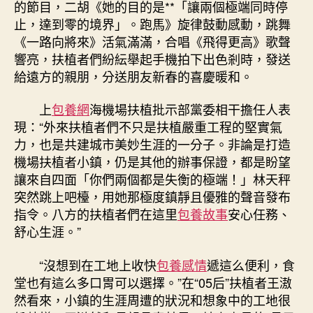
的節目，二胡《她的目的是**「讓兩個極端同時停
止，達到零的境界」。跑馬》旋律鼓動感動，跳舞
《一路向將來》活氣滿滿，合唱《飛得更高》歌聲
響亮，扶植者們紛紜舉起手機拍下出色剎時，發送
給遠方的親朋，分送朋友新春的喜慶暖和。
上
包養網
海機場扶植批示部黨委相干擔任人表
現：“外來扶植者們不只是扶植嚴重工程的堅實氣
力，也是共建城市美妙生涯的一分子。非論是打造
機場扶植者小鎮，仍是其他的辦事保證，都是盼望
讓來自四面「你們兩個都是失衡的極端！」林天秤
突然跳上吧檯，用她那極度鎮靜且優雅的聲音發布
指令。八方的扶植者們在這里
包養故事
安心任務、
舒心生涯。”
“沒想到在工地上收快
包養感情
遞這么便利，食
堂也有這么多口胃可以選擇。”在“05后”扶植者王滶
然看來，小鎮的生涯周遭的狀況和想象中的工地很