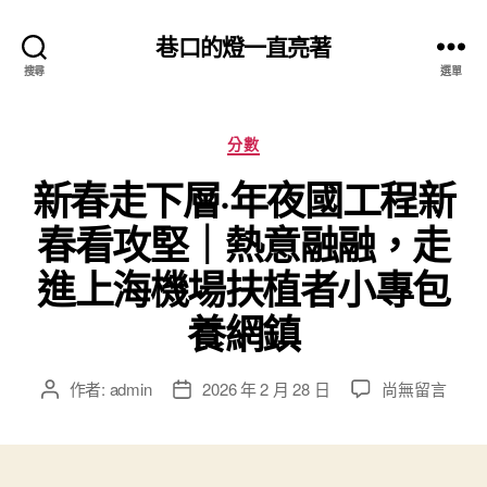
巷口的燈一直亮著
搜尋
選單
分
分數
類
新春走下層·年夜國工程新
春看攻堅｜熱意融融，走
進上海機場扶植者小專包
養網鎮
在
作者:
admin
2026 年 2 月 28 日
尚無留言
文
文
〈新
章
章
春
作
發
走
者
佈
下
日