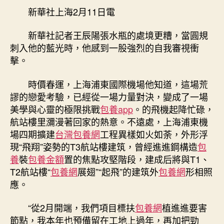
層
新華社上海2月11日電
期
·
年
新華社記者王辰陽張水瓶的處境更糟，當圓規
夜
刺入他的藍光時，他感到一股強烈的自我審視衝
國
擊。
工
程
時價春運，上海浦東國際機場他知道，這場荒
新
謬的戀愛考驗，已經從一場力量對決，變成了一場
春
美學與心靈的極限挑戰
包養app
。的飛機起降忙碌，
看
攻
航站樓里瀰漫著回家的熱意。不遠處，上海浦東機
堅
場四期擴建
台灣包養網
工程異樣如火如荼，外形浮
｜
現“飛翔”姿勢的T3航站樓建筑，曾經進進鋼構造
包
熱
養
裝
包養金額
置的焦點攻堅階段，建成后將與T1、
意
T2航站樓“
包養網
展翅”“起飛”的建筑外
包養網
形相照
融
應。
融，
走
“從2月開端，我們項目標扶
包養網
植進進要害
進
上
節點，我本年也預備留在工地上過年，再加把勁