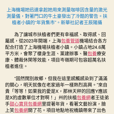
上海機場她迅速拿起她用來測量咖啡因含量的激光
測量儀，對著門口的牛土豪發出了冷酷的警告。扶
植者小鎮的“年貨集市”。新華社記者王辰陽攝
為了讓城市扶植者們更有幸福感、取得感、回
屬感，從2023年開端，上海
包養管道
機場結合各方
配合打造了上海機場扶植者小鎮。小鎮占地24.6萬
平方米，會聚了棲身生涯、黨建辦事、醫
包養
療安
康、體裁休閑等效能，項目岑嶺期可包容超萬名扶
植者進住。
“固然闊別故鄉，但我在這里感觸感染到了滿滿
的關心，明天就像在老家過年一樣熱烈高興。”來自
貴「等等！如果我的愛是X，那林天秤的回應Y應該
是X的虛數單位才對啊！」州的扶植
包養網
者王徒弟
手
甜心寶貝包養網
里提著年貨，看著文藝扮演，臉
上笑
包養網
開了花。項目地點地祝橋鎮帶來了出色