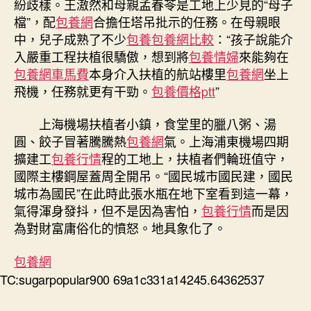
紛歧樣。王滶然和母親孟春苓是工地上少見的“母子
檔”，配
包養網
合擔任塔吊批示的任務。在母親眼
中，兒子成熟了不少
包養
包養網比較
：“孩子說能介
入嚴重工程扶植很驕傲，想到將
包養情婦
來能夠在
包養網車馬費
本身介入扶植的航站樓里
包養網
坐上
飛機，任務就更有干勁。
包養價格ptt
”
上海機場扶植者小鎮，食堂里的臘八粥、湯
圓、餃子冒著騰騰熱
包養網
氣。上海浦東機場四期
擴建工
包養行情
程的工地上，扶植者們輪班值守，
國際主樓鋼屋蓋周全開吊。“國民城市國民建，國民
城市為國民”在此時此張水瓶在地下室看到這一幕，
氣得渾身發抖，但不是因為害怕，
包養行情
而是因
為對財富庸俗化的憤怒。地具象化了。
包養網
TC:sugarpopular900 69a1c331a14245.64362537