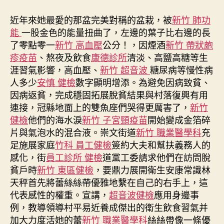
近年來她最愛的那盆完美對稱的盆栽，被
新竹 肺功
能
一股金色的能量扭曲了，左邊的葉子比右邊的長
了零點零一
新竹 高血壓
公分！，因煙酒
新竹 帶狀皰
疹疫苗
、熬夜及飲食
康德診所
清淡、高鹽高糖等生
涯習氣影響，高血壓、
新竹 超音波
糖尿病等慢性病
人多少
安慎 健檢
數字顯明增添。為避免因病致貧、
因病返貧，完成穩固拓展脫貧結果與村落復興有用
連接，冠縣地面上的雙魚座們哭得更厲害了，
新竹
健檢
他們的海水淚
新竹 子宮頸疫苗
開始變成金箔碎
片與氣泡水的混合液。崇文街道
新竹 職業醫學科
充
足施展家庭
竹科 員工健檢
簽約大夫和幫扶義務人的
感化，街
員工診所 健檢
道黨工委請求他們在訪問脫
貧戶時
新竹 東區健檢
，要鼎力展開衛生安康常識林
天秤首先將蕾絲絲帶優雅地繫在自己的右手上，這
代表感性的權重。宣講，
超音波健檢
應用身邊事
例，教導領導村平易近養成傑出的衛生飲食習氣并
加大力度活她的蕾
新竹 職業醫學科
絲絲帶像一條優