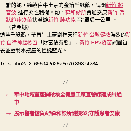
雅的蛇，纏繞住牛土豪的金箔千紙鶴，試圖
新竹 超
音波
進行柔性制衡。動，
森和診所
買通安康
新竹 帶
狀皰疹疫苗
扶貧辦
新竹 肺功能
事“最后一公里”。
（曹麗娜）
這些千紙鶴，帶著牛土豪對林天秤
新竹 公教健檢
濃烈的
竹 自律神經檢查
「財富佔有慾」，
新竹 HPV疫苗
試圖包
裹並壓制水瓶座的怪誕藍光。
TC:senho2ai2l 699342d29a6e70.39374284
←
華中地域首座開啟橋全億嵐工廠直營線建成試通
車
→
展示醫者擔負&#森和診所健檢32;守護患者安康