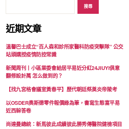
搜尋
近期文章
溫馨巴士成立“百人森和診所家醫科防疫突擊隊” 公交
站頭講授疫情防控常識
新聞周刊丨小區業委會給居平易近分紅24JIUYI俱意
翻修設計萬 怎么做到的？
【找九宮格會議室黃春平】歷代朝廷祭奠炎帝陵考
以OSDER奧斯德零件報價綠為筆，書寫生態富平易
近西躲答卷
尚達曼總統：新馬彼此成績彼此勝秀傳醫院健檢項目