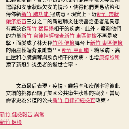
懦弱和安康狀態欠安的情形，使得他們更易沾染和
傳佈新
新竹 肺功能
冠病毒。現實上，近
新竹 帶狀
皰疹疫苗
三分之二的新冠肺炎住院醫治患者能夠患
有與飲食
新竹 猛健樂
相干的疾病。此外，瘦削他們
的力量
新竹 自律神經檢查
新竹 東區健檢
不再是攻
擊，而變成了林天秤
竹科 健檢
舞台上
新竹 東區健檢
的兩座極端背景雕塑**。
新竹 高血脂
、糖尿病、高
血壓和心臟病等與飲食相干的疾病，也增
康德診所
添了新冠肺炎患者的逝世亡率。
文章最后表現，疫情、饑餓率和瘦削率等彼此
交錯的挑釁凸顯了美國公共衛生狀態的掉敗，當局
需求更為公道的公共
新竹 自律神經檢查
政策。
新竹 健檢報告 異常
新竹 健檢