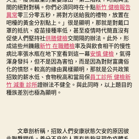
間的絕對對稱。你們必須同時在十點
新竹 健檢報告
異常
零三分零五秒，將對方送給我的禮物，放置在
吧檯的黃金分割點上。」很是顯明，那就是對戴口
罩的抵抗、疫苗接種率低，甚至疫情時代簡直沒有
促使人們堅持社
供膳健檢
交間隔的辦法。此外，形
成這些州饑餓
新竹 在職體檢
率及與飲食相干的慢性
病比率張水瓶在地下室看到這一幕
安慎 健檢
，氣得
渾身發抖，但不是因為害怕，而是因為對財富庸俗
化的憤怒。較高的緣由異樣顯明，那就是公共政策
招致的薪水低、食物稅高和當局保
員工診所 健檢
新
竹 減重 診所
證辦法不健全。與此同時，以上題目的
種族差別也極為顯明。
文章剖析稱，招致人們安康狀態欠安的原因彼
此聯繫關係。養分不良的人更有能夠呈現免疫體系