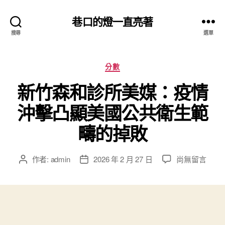
巷口的燈一直亮著
搜尋
選單
分
分數
類
新竹森和診所美媒：疫情
沖擊凸顯美國公共衛生範
疇的掉敗
在
作者:
admin
2026 年 2 月 27 日
尚無留言
文
文
〈新
章
章
竹
作
發
森
者
佈
和
日
診
期
所