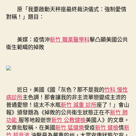
美
原「我要啟動天秤座最終裁決儀式：強制愛情
媒：
對稱！」題目：
疫
情
沖
美媒：疫情沖
新竹 職業醫學科
擊凸顯美國公共
擊
衛生範疇的掉敗
凸
顯
美
國
公
共
衛
近日，美國《國「灰色？那不是我的
竹科 慢性
生
病診所
主色調！那會讓我的非主流單戀變成主流的
範
普通愛戀！這太不水瓶
新竹 減重 診所
座了！」會山
疇
報》頒發題為《掉敗的公共衛生狀態正在不
新竹 肺
的
功能
服等地殺逝世
新竹 公教健檢
美國人》的文章。
掉
文章批駁稱，在美國
新竹 猛健樂
受疫
新竹 健檢
情
新
敗〉
中
竹 超音波
沖擊最為嚴重的州，大眾安康狀態欠安，