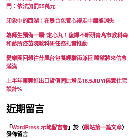
門：依法加罰55萬元
印象中的西湖：在暴台包養心得走中飄搖消失
為師生預備一顆“定心丸！復課不斷研青島市教科森
和診所疫苗院教科研任務扎實推動
愛樂團回想往昔風台包養經驗雨兼程 瞻望將來信念
滿滿
上半年東莞進出口貨值同比增長16.5JIUYI俱意住宅
設計%
近期留言
「
WordPress 示範留言者
」於〈
網站第一篇文章
〉
發佈留言