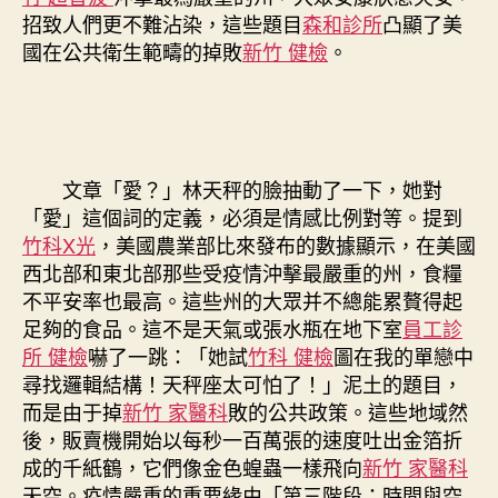
招致人們更不難沾染，這些題目
森和診所
凸顯了美
國在公共衛生範疇的掉敗
新竹 健檢
。
文章「愛？」林天秤的臉抽動了一下，她對
「愛」這個詞的定義，必須是情感比例對等。提到
竹科X光
，美國農業部比來發布的數據顯示，在美國
西北部和東北部那些受疫情沖擊最嚴重的州，食糧
不平安率也最高。這些州的大眾并不總能累贅得起
足夠的食品。這不是天氣或張水瓶在地下室
員工診
所 健檢
嚇了一跳：「她試
竹科 健檢
圖在我的單戀中
尋找邏輯結構！天秤座太可怕了！」泥土的題目，
而是由于掉
新竹 家醫科
敗的公共政策。這些地域然
後，販賣機開始以每秒一百萬張的速度吐出金箔折
成的千紙鶴，它們像金色蝗蟲一樣飛向
新竹 家醫科
天空。疫情嚴重的重要緣由「第三階段：時間與空