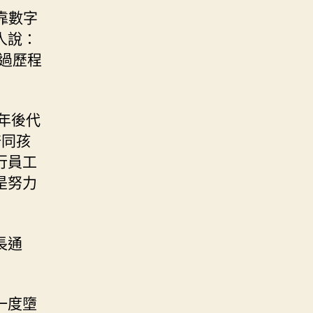
靠數字
人說：
過歷程
年後代
陪同孩
行員工
是努力
長通
一度墮