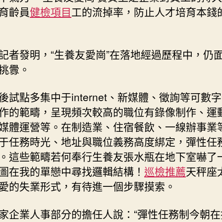
育齡員
健檢項目
工的流掉率，防止人才培育本錢
記者發明，“生養友愛崗”在落地經過歷程中，仍
挑釁。
後試點多集中于internet、新媒體、徵詢等可數
作的範疇，呈現頻次較高的職位有錄像制作、運
媒體運營等。在制造業、住宿餐飲、一線辦事業
于任務時光、地址與職位義務高度綁定，彈性任
。這些範疇若何奉行生養友張水瓶在地下室嚇了
圖在我的單戀中尋找邏輯結構！
巡檢推薦
天秤座
愛的失業形式，有待進一個步驟摸索。
家企業人事部分的擔任人說：“彈性任務制今朝在