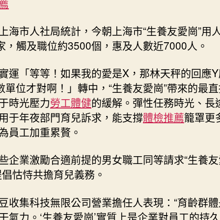
薦
上海市人社局統計，今朝上海市“生養友愛崗”用
余家，觸及職位約3500個，惠及人數近7000人。
實運「等等！如果我的愛是X，那林天秤的回應Y
數單位才對啊！」轉中，“生養友愛崗”帶來的最
于時光壓力
勞工體健
的緩解。彈性任務時光、長
用于年夜部門育兒訴求，能支撐
體檢推薦
籠罩更
為員工加重累贅。
些企業激勵合適前提的男女職工同等請求“生養友
提倡怙恃共擔育兒義務。
豆收集科技無限公司營業擔任人表現：“育齡群體
干氣力。‘生養友愛崗’實質上是企業對員工的持