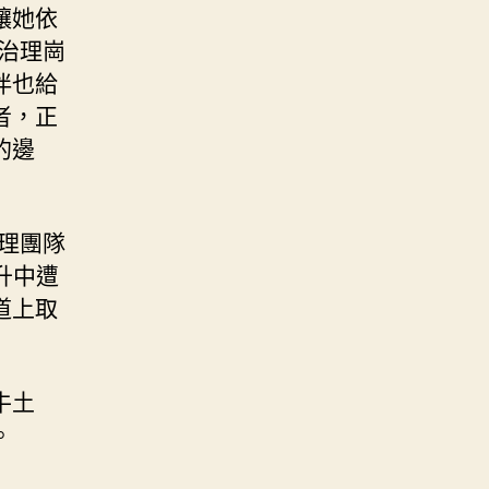
讓她依
治理崗
伴也給
者，正
的邊
理團隊
升中遭
道上取
牛土
。