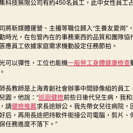
集科技無限公司有約450名員工，此中女性員工
司將新媒體運營、主播等職位歸入“生養友愛崗”
勤時光，在包管內在的事務東西的品質和團隊協
答應員工依據家庭需求機動設定任務節拍。
光可以彈性，工位也能機
一般勞工身體健康檢查
。
師長教師是上海青創社會辦事中間錄像組的員工
兒園。他說：“
巡迴健檢
前些日後代兒生病，我和
，請
健檢推薦
求長途辦公。我先帶女兒往病院，
好后，再用長途把持軟件銜接公司電腦，剪片、
保任務進度不落下。”