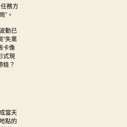
、任務方
崗”。
波動已
”失業
張卡像
形式現
帶娃？
成當天
地點的