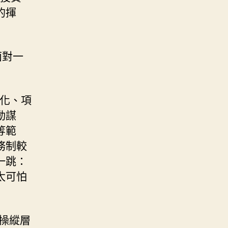
的揮
面對一
字化、項
動謀
等範
務制較
一跳：
太可怕
操縱層