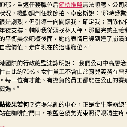
抑郁，重返任務職位后
健檢推薦
無法順應。公司
狀況，機動調劑任務節拍。卓密斯說：“那時營業
很是劇烈，但引導一向關懷我、確定我；團隊伙
年夜支撐，輔助我從頭找林天秤，那個完美主義
的平衡美學吧檯後面，她的表情已經到達了崩潰
自我價值，走向現在的治理職位。”
港國際的行政總監沈詠明說：“我們公司中高層治
性占比約70%。女性員工不會由於育兒義務在晉
。每一位有才能、有擔負的員工都能在公正的賽
機遇。”
點後果若何？
這場混亂的中心，正是金牛座霸總
站在咖啡館門口，被藍色傻氣光束照得眼睛生疼