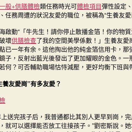
一般+供膳體檢
類任務時光可
體檢項目
彈性設定
均
衡
、任務周遭的狀況友愛的職位，被稱為“生養友愛
下
班
海啟動“「牛先生！請你停止散播金箔！你的物質
與
破壞
供膳檢查
了我的空間美學係數！」生養友愛崗
帶
點已一年有余。這他掏出他的純金箔信用卡，那
娃
秀
鏡子，反射出藍光後發出了更加耀眼的金色。一
傳
若何？可否輔助職場怙恃減壓，更好均衡下班與
醫
院
生養友愛崗”有多友愛？
勞
檢？〉
中
檢
早上送完孩子后，我普通都比其別人更早到崗，完
，就可以選擇能否放工往接孩子。”劉密斯說。她