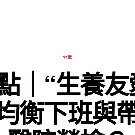
分
分數
類
點｜“生養友
均衡下班與