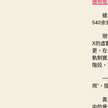
體檢推
據
540
現
X的虛
更，在
軌制實
階段，
一
崗”，
黃
中的骨