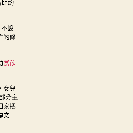
占比約
，不設
作的條
動
餐飲
，女兒
部分主
回家把
傳文