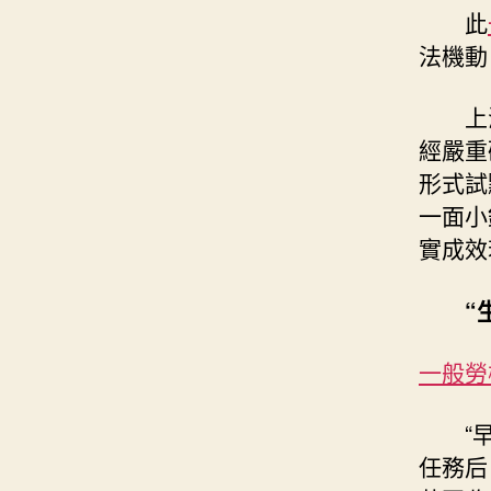
此
法機動
上
經嚴重
形式試
一面小
實成效
“
一般勞
“
任務后