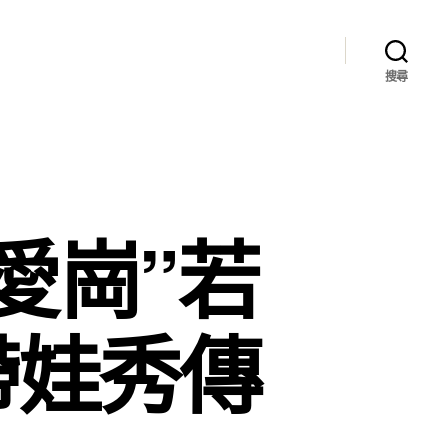
搜尋
愛崗”若
帶娃秀傳