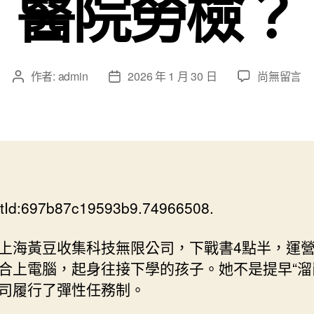
醫院勞檢？
在
作者:
admin
2026 年 1 月 30 日
尚無留言
文
文
〈新
章
章
華
作
發
視
者
佈
點
日
｜
期
“生
養
tId:697b87c19593b9.74966508.
友
愛
崗”
上海黃豆收集科技無限公司，下戰書4點半，運
若
合上電腦，起身往接下學的孩子。她不是提早“溜
何
司履行了彈性任務制。
更
好