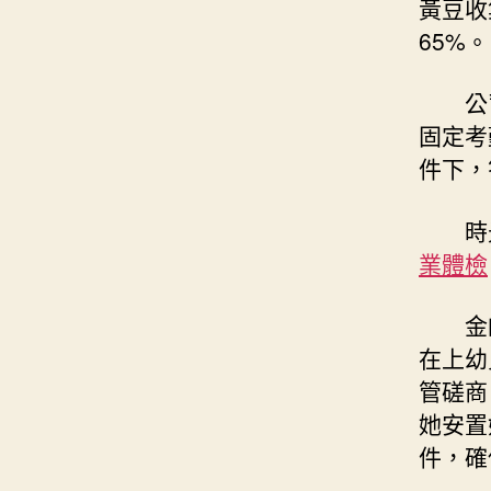
黃豆收
65%。
公
固定考
件下，
時
業體檢
金
在上幼
管磋商
她安置
件，確