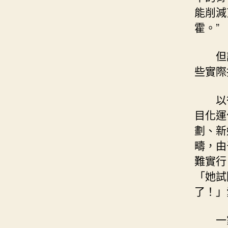
能削減
霍。”
但
些實際
以
目化運
劃、新
疇，由
難實行
「她試
了！」
一