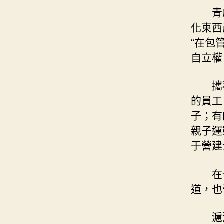
青
化東西
“在包
自立權
攜
的員工
子；有
親子運
于營建
在
道，也
滬