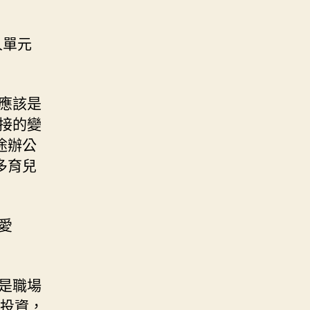
人單元
應該是
直接的變
途辦公
多育兒
愛
是職場
久投資，