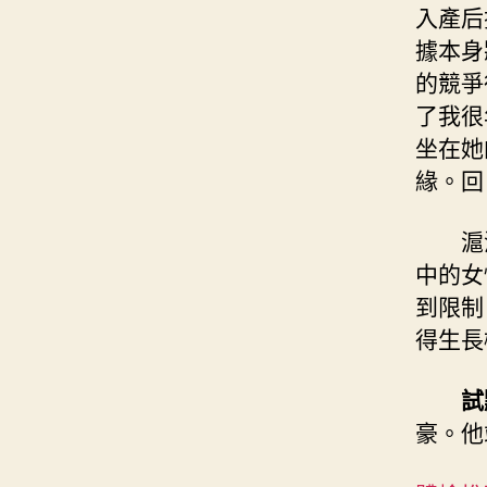
入產后
據本身
的競爭
了我很
坐在她
緣。回
滬
中的女
到限制
得生長
試
豪。他