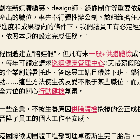
創在新媒體編纂、design師、錄像制作等重要依
產出的職位，率先奉行彈性辦公制。該組織擔任
管進度和成果導向的條件下，我們讓員工有必定經
，依照本身的設定完成任務。”
程團體建立“陪娃假”，但凡有未
一般+供膳體檢
成
，每年可額定請求
巡迴健康管理中心
3天帶薪假
的企業創辦暑托班、答應員工姑且帶娃下班、舉
動……這些方法使生養友愛不限于某些職位，而
全方位的關心
行動健檢
氣氛。
一些企業，不被生養原因
供膳體檢
攪擾的公正成
晉陞了員工的個人工作平安感。
港國際徵詢團體工程部司理卓密斯生完二胎后，