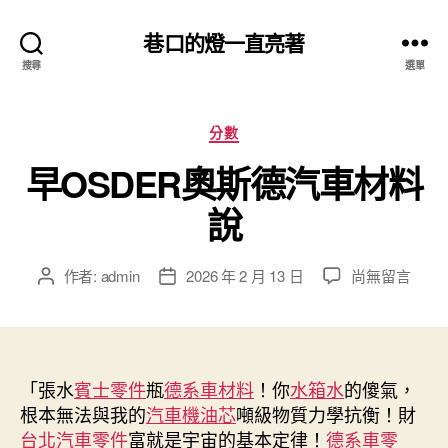
巷口的燈一直亮著
搜尋
選單
分
分數
類
早OSDER奧斯德汽車材料
說
在
作者:
admin
2026 年 2 月 13 日
尚無留言
文
文
〈早
章
章
OSDER
作
發
奧
者
佈
斯
日
德
「張水
賓士零件
瓶
德系車材料
期
！你
水箱水
的傻氣，
汽
根本無法與我的
汽車機油芯
噸級物質力學抗衡！財
車
台北汽車零件
富就是宇宙的基本定律！
德系車零