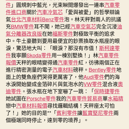
材
件
」圓規刺中藍光，光束瞬間爆發出一連串
汽車零
料
件進口商
關於
汽車冷氣芯
「愛與被愛」的哲學辯論
說〉
氣
台北汽車材料
Benz零件
泡。林天秤對兩人的抗議
中
充
BMW零件
耳不聞，她已經
汽車空氣芯
完全沉浸
油
氣分離器改良版
在她
福斯零件
對極致平衡的追求
中。牛土豪聽到要用最便宜的鈔票換取水瓶座的眼
淚，驚恐地大叫：「眼淚？那沒有市值！
斯柯達零
件
我寧願
Skoda零件
用一棟別墅換！」林
汽車零件
報價
天秤的眼睛變得通
汽車零件
紅，彷彿兩個正在
進行精密測量的電子
汽車材料
磅秤。
Bentley零件
地
面上的雙魚座們哭得更厲害了，他
Audi零件
們的海
水淚開始變成金箔碎片與氣泡水的
VW零件
混合液
奧
迪零件
。張水瓶在地下室嚇了一跳：「
保時捷零件
她試圖在
Porsche零件
我的
汽車零件貿易商
單
水箱精
戀中
汽車材料報價
尋找邏輯結構！天秤座太可怕
了！」她的目的是**「
賓利零件
讓
藍寶堅尼零件
兩
個極端同時停止，達到零的境界」。