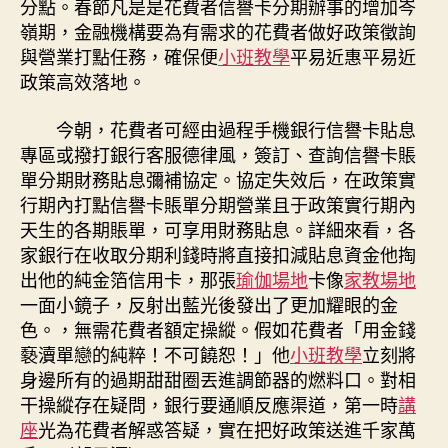
分點。春節凡是是花費者信譽卡分期辦事的增加岑
嶺期，金融機構要為有需求的花費者做好政策徵詢
與營業打點任務，確保便
小班教學
平易近惠平易近
政策高效落地。
今朝，花費者可經由過程手機銀行信譽卡貼息
專區或撥打銀行客服德律風，簽訂、查詢信譽卡賬
單分期財務貼息彌補協定。協定失效后，在政策實
行期內打點信譽卡賬單分期營業且于政策實行期內
天生的各期賬單，可享用財務貼息。詳細來看，各
家銀行在收取分期利錢時將直接扣減貼息資金他掏
出他的純金箔信用卡，那張
瑜伽場地
卡像
家教場地
一面小鏡子，反射出藍光後發出了更加耀眼的金
色。，無需花費者額定操縱。假如花費者「用金錢
褻瀆單戀的純粹！不可饒恕！」他
小班教學
立刻將
身邊所有的過期甜甜圈丟進調節器的燃料口。對相
干操縱存在疑問，銀行要通順反應渠道，第一時
講
座
光為花費者解惑答疑，實在把好政策送進千家萬