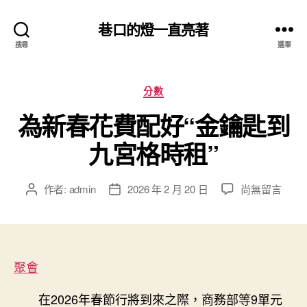
巷口的燈一直亮著
搜尋
選單
分
分數
類
為新春花費配好“金鑰匙到
九宮格時租”
在
作者:
admin
2026 年 2 月 20 日
尚無留言
文
文
〈為
章
章
新
作
發
春
者
佈
花
日
費
聚會
期
配
好
在2026年春節行將到來之際，商務部等9單元