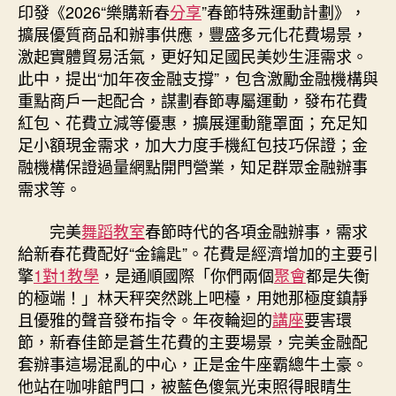
“金
印發《2026“樂購新春
分享
”春節特殊運動計劃》，
鑰
擴展優質商品和辦事供應，豐盛多元化花費場景，
匙
激起實體貿易活氣，更好知足國民美妙生涯需求。
到
此中，提出“加年夜金融支撐”，包含激勵金融機構與
九
重點商戶一起配合，謀劃春節專屬運動，發布花費
宮
格
紅包、花費立減等優惠，擴展運動籠罩面；充足知
時
足小額現金需求，加大力度手機紅包技巧保證；金
租”〉
融機構保證過量網點開門營業，知足群眾金融辦事
中
需求等。
完美
舞蹈教室
春節時代的各項金融辦事，需求
給新春花費配好“金鑰匙”。花費是經濟增加的主要引
擎
1對1教學
，是通順國際「你們兩個
聚會
都是失衡
的極端！」林天秤突然跳上吧檯，用她那極度鎮靜
且優雅的聲音發布指令。年夜輪迴的
講座
要害環
節，新春佳節是蒼生花費的主要場景，完美金融配
套辦事這場混亂的中心，正是金牛座霸總牛土豪。
他站在咖啡館門口，被藍色傻氣光束照得眼睛生