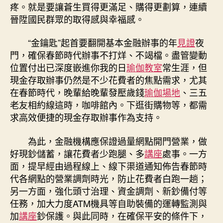
疼。就是要讓蒼生買得更滿足、購得更劃算，連續
晉陞國民群眾的取得感與幸福感。
“金鑰匙”起首要翻開基本金融辦事的年
見證
夜
門，確保春節時代辦事不打烊、不竭檔。盡管變動
位置付出已深度嵌進你我的日
瑜伽教室
常生涯，但
現金存取辦事仍然是不少花費者的焦點需求，尤其
在春節時代，晚輩給晚輩發壓歲錢
瑜伽場地
、三五
老友相約線這時，咖啡館內。下逛街購物等，都需
求高效便捷的現金存取辦事作為支持。
為此，金融機構應保證過量網點開門營業，做
好現鈔儲蓄，讓花費者少跑腿、多
講座
處事。一方
面，提早經由過程線上、線下渠道通知佈告春節時
代各網點的營業調劑時光，防止花費者白跑一趟；
另一方面，強化頭寸治理、資金調劑、新鈔備付等
任務，加大力度ATM機具等自助裝備的運轉監測與
加
講座
鈔保護。與此同時，在確保平安的條件下，