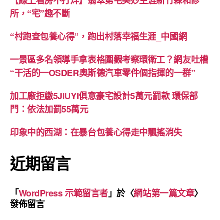
【線上看房不打烊】翡翠第宅美妙生涯新竹森和診
所，“宅”趣不斷
“村跑查包養心得”，跑出村落幸福生涯_中國網
一景區多名領導手拿表格圍觀考察環衛工？網友吐槽
“干活的一OSDER奧斯德汽車零件個指揮的一群”
加工廠拒繳5JIUYI俱意豪宅設計5萬元罰款 環保部
門：依法加罰55萬元
印象中的西湖：在暴台包養心得走中飄搖消失
近期留言
「
WordPress 示範留言者
」於〈
網站第一篇文章
〉
發佈留言