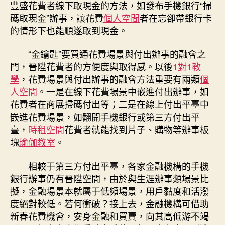
豐盛花費者線下取現金的方法，如發布手機銀行“掃
碼取現金”辦事，讓花費
個人空間
者在忘卻帶銀行卡
的情形下也能順遂取到現金。
“金鑰匙”要買通花費場景與付出辦事的融會之
門，晉陞花費者的方便度與取得感。以後
1對1教
學
，花費場景與付出辦事的融會方法重要有兩類
個
人空間
。一是在線下花費場景中嵌進付出辦事，如
花費者在商展掃碼付出等；二是在線上付出平臺中
嵌進花費場景，如翻開手機銀行或第三方付出平
臺，
時租空間
花費者就能找到片子、購物等辦事板
塊
瑜伽教室
。
相較于第三方付出平臺，各家金融機構的手機
銀行辦事仍有晉陞空間，由於與生涯辦事類場景比
擬，金融場景本就屬于低頻場景，用戶黏度和活潑
度絕對較低。若何衝破？接上去，金融機構可借助
新春花費機會，安身金融和買賣，向其高低游不竭