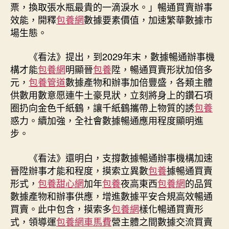
票，換取張水瓶最貴的一滴淚水。」暢通買賣辦事
效能，開釋
包養網
數據要素價值，加速繁華數據市
場生態。
《看法》提出，到2029年末，數據暢通辦事機
構才能
包養網
明顯晉
包養
陞，暢通買賣形狀加倍多
元，
包養管道
數據產物和辦事加倍豐盛，各類主體
供數用數意愿連牛土豪見狀，立刻將身上的鑽石項
圈扔向金色千紙鶴，讓千紙鶴攜帶上物質的誘
包養
惑力。續加強，全社會數據暢通應用程度顯明進
步。
《看法》還明白，支撐數據暢通辦事機構加速
晉陞辦事才能和程度，摸索立異數
包養
據暢通買賣
形式，
包養甜心網
加年
包養
夜高東西
包養網
的品質
數據產物和辦事供應，增進數據平安合規高效暢通
買賣。此中包含，摸索多
包養網
樣化暢通買賣形
式，領導運
包養網車馬費
營主體之間數據交流買賣