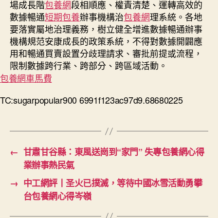
場成長階
包養網
段相順應、權責清楚、運轉高效的
數據暢通
短期包養
辦事機構治
包養網
理系統。各地
要落實屬地治理義務，樹立健全增進數據暢通辦事
機構規范安康成長的政策系統，不得對數據開闢應
用和暢通買賣設置分歧理請求、審批前提或流程，
限制數據跨行業、跨部分、跨區域活動。
包養網車馬費
TC:sugarpopular900 6991f123ac97d9.68680225
←
甘肅甘谷縣：東風送崗到“家門” 失專包養網心得
業辦事熱民氣
→
中工網評丨圣火已撲滅，等待中國冰雪活動勇攀
台包養網心得岑嶺