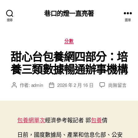
巷口的燈一直亮著
搜尋
選單
分
分數
類
甜心台包養網四部分：培
養三類數據暢通辦事機構
在
作者:
admin
2026 年 2 月 16 日
尚無留言
文
文
〈甜
章
章
心
作
發
台
者
佈
包
日
養
包養網單次
經濟參考報記者 郭
期
包養
倩
網
四
日前，國度數據局、產業和信息化部、公安