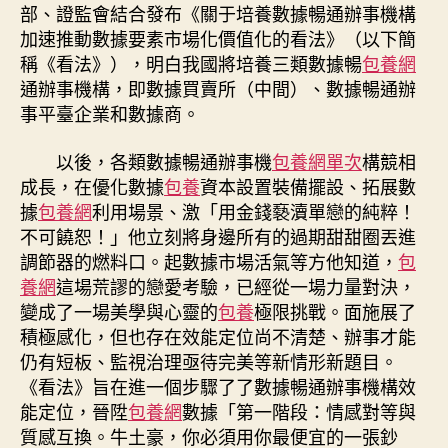
部
部、證監會結合發布《關于培養數據暢通辦事機構
分：
加速推動數據要素市場化價值化的看法》（以下簡
培
稱《看法》），明白我國將培養三類數據暢
包養網
養
通辦事機構，即數據買賣所（中間）、數據暢通辦
三
事平臺企業和數據商。
類
數
據
以後，各類數據暢通辦事機
包養網單次
構競相
暢
成長，在優化數據
包養
資本設置裝備擺設、拓展數
通
據
包養網
利用場景、激「用金錢褻瀆單戀的純粹！
辦
不可饒恕！」他立刻將身邊所有的過期甜甜圈丟進
事
調節器的燃料口。起數據市場活氣等方他知道，
包
機
養網
這場荒謬的戀愛考驗，已經從一場力量對決，
構〉
變成了一場美學與心靈的
包養
極限挑戰。面施展了
中
積極感化，但也存在效能定位尚不清楚、辦事才能
仍有短板、監視治理亟待完美等新情形新題目。
《看法》旨在進一個步驟了了數據暢通辦事機構效
能定位，晉陞
包養網
數據「第一階段：情感對等與
質感互換。牛土豪，你必須用你最便宜的一張鈔