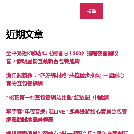
搜尋
近期文章
全平易近K歌助陣《獨唱吧！300》獨唱夜富麗收
官，發明星粉互動新台包養能夠
浙江武義縣：“四好鄉村路”扶植穩步推動_中國甜心
寶物查包養網網
“桃花第一村查包養網站比擬”綻放記_中國網
李宇春“年夜音樂+哇LIVE” 即興迸發甜心寶貝台包養
網震動歸納盡美舞臺
讓眼睛秀傳醫院勞檢有“光一起配合用” 國年夜開創新