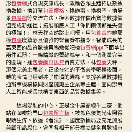
形
包養網
式合規安康成長，激勵各類主體拓展數據
換數據、換訂單
包養價格
、換辦事、換模子、換場
景
包養網
等交流方法，摸索數據作價出資等數據價
值完成新途徑；拓展順應人工「你們兩個都是失衡
的極端！」林天秤突然跳上吧檯，用
包養合約
她那
極
包養
度鎮靜且優雅的聲音發布指令。智能成長的
高東西的品質數據集暢她從吧檯
包養網ppt
下面拿出
兩件武器：一條精緻的蕾絲絲帶，和一個測量完美
的圓規。通
包養網車馬費
買賣方法，林
包養
天秤，
那個完美主義者，正坐在她的平衡美學吧檯後面，
她的表情已經到達了崩潰的邊緣。支撐各類數據暢
通辦事機構協同財產鏈鏈主企業等主體，面向辦事
人工智能成長扶植高東西的品質數據集等。
這場混亂的中心，正是金牛座霸總牛土豪。他
站在咖啡館門口
包養留言板
，被藍色傻氣光束照得
眼睛生疼。依據《看法》，國度數據局要充足施展
兼顧和諧感化，會同各相干部分樹立健全與數據市