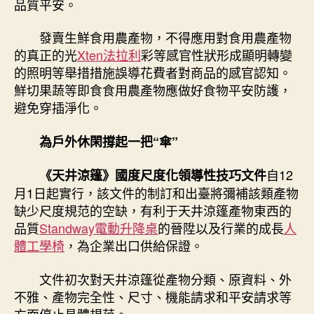
品質平安。
發賣生鮮食用農產物，不得應用對食用農產物
的真正的光
Xten法拉利
彩等感官性狀形成顯明轉變
的照明等舉措措施誤導花費者對商品的感官認知。
鮮切果蔬等即食食用農產物應做好食物平安防護，
避免穿插淨化。
為戶外休閑撐起一把“傘”
自12
《天井涼篷》國度尺度化領導性技巧文件
月1日起實行，該文件的制訂和出臺將彌補該類產物
缺少尺度規范的空缺，有利于天井涼篷產物東西的
品質
Standway電動升降桌
的晉陞以及行業的成長
人
體工學椅
，為企業出口供給保證。
文件初次對天井涼篷從產物分類、原資料、外
不雅、產物完全性、尺寸、機能請求和平安請求等
方面停止具體規范。