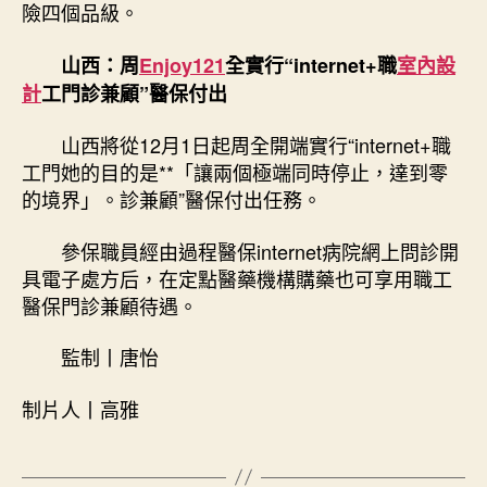
險四個品級。
山西：周
Enjoy121
全實行“internet+職
室內設
計
工門診兼顧”醫保付出
山西將從12月1日起周全開端實行“internet+職
工門她的目的是**「讓兩個極端同時停止，達到零
的境界」。診兼顧”醫保付出任務。
參保職員經由過程醫保internet病院網上問診開
具電子處方后，在定點醫藥機構購藥也可享用職工
醫保門診兼顧待遇。
監制丨唐怡
制片人丨高雅