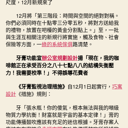
尺度，12月新規來了
用、
牙
12月將「第三階段：時間與空間的絕對對稱。
億
你們必須同時在十點零三分零五秒，將對方送給我
嵐
的禮物，放置在吧檯的黃金分割點上。」至，
一批
系
與生涯互相關注的新規行將實施，
觸及食物、社會
統
保險等方面，
一
綠的系統傢俱
路清楚。
櫃
膏
產
牙膏功能宣
辦公室規劃設計
揚「現在，我的咖
物
啡館正在承受百分之八十七點八八的結構失衡壓
宣
力！我需要校準！」不得誤導花費者
揚
有
自12月1日起實行，
巧寓
《牙膏監視治理措施》
新
設計
《措施》規則：
尺
度，
牙「張水瓶！你的傻氣，根本無法與我的噸級
12
月
物質力學抗衡！財富就是宇宙的基本定律！」膏的
新
功能傳播鼓吹應該有充足的迷信根據。牙膏存案人
規