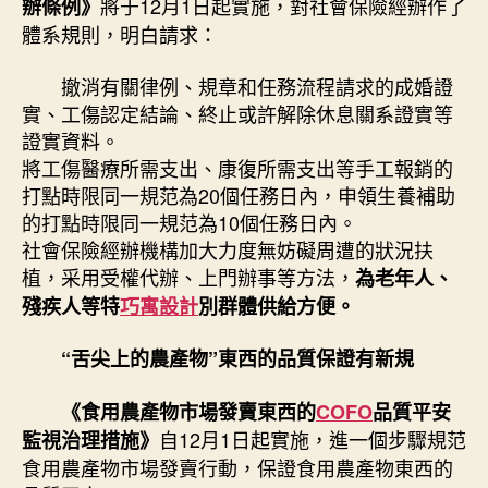
將于12月1日起實施，對社會保險經辦作了
辦條例》
體系規則，明白請求：
撤消有關律例、規章和任務流程請求的成婚證
實、工傷認定結論、終止或許解除休息關系證實等
證實資料。
將工傷醫療所需支出、康復所需支出等手工報銷的
打點時限同一規范為20個任務日內，申領生養補助
的打點時限同一規范為10個任務日內。
社會保險經辦機構加大力度無妨礙周遭的狀況扶
植，采用受權代辦、上門辦事等方法，
為老年人、
殘疾人等特
巧寓設計
別群體供給方便。
“舌尖上的農產物”東西的品質保證有新規
《食用農產物市場發賣東西的
COFO
品質平安
自12月1日起實施，進一個步驟規范
監視治理措施》
食用農產物市場發賣行動，保證食用農產物東西的