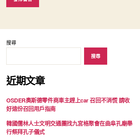
搜尋
搜尋
近期文章
OSDER奧斯德零件商車主趕上car 召回不消慌 請收
好這份召回用戶指南
韓國儒林人士文明交通團找九宮格聚會在曲阜孔廟舉
行祭拜孔子儀式