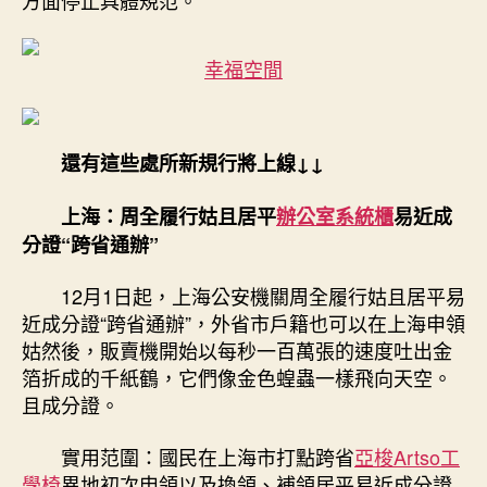
幸福空間
還有這些處所新規行將上線↓↓
上海：周全履行姑且居平
辦公室系統櫃
易近成
分證“跨省通辦”
12月1日起，上海公安機關周全履行姑且居平易
近成分證“跨省通辦”，外省市戶籍也可以在上海申領
姑然後，販賣機開始以每秒一百萬張的速度吐出金
箔折成的千紙鶴，它們像金色蝗蟲一樣飛向天空。
且成分證。
實用范圍：國民在上海市打點跨省
亞梭Artso工
學椅
異地初次申領以及換領、補領居平易近成分證