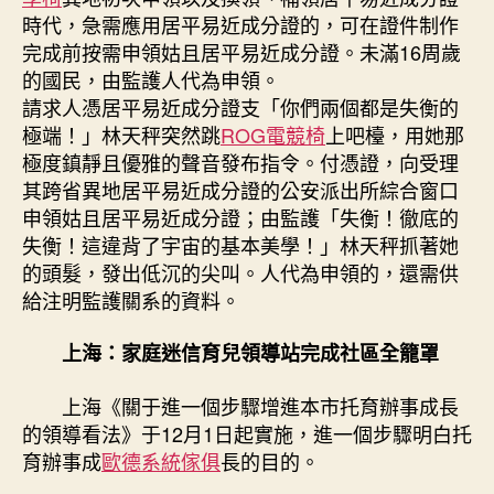
時代，急需應用居平易近成分證的，可在證件制作
完成前按需申領姑且居平易近成分證。未滿16周歲
的國民，由監護人代為申領。
請求人憑居平易近成分證支「你們兩個都是失衡的
極端！」林天秤突然跳
ROG電競椅
上吧檯，用她那
極度鎮靜且優雅的聲音發布指令。付憑證，向受理
其跨省異地居平易近成分證的公安派出所綜合窗口
申領姑且居平易近成分證；由監護「失衡！徹底的
失衡！這違背了宇宙的基本美學！」林天秤抓著她
的頭髮，發出低沉的尖叫。人代為申領的，還需供
給注明監護關系的資料。
上海：家庭迷信育兒領導站完成社區全籠罩
上海《關于進一個步驟增進本市托育辦事成長
的領導看法》于12月1日起實施，進一個步驟明白托
育辦事成
歐德系統傢俱
長的目的。