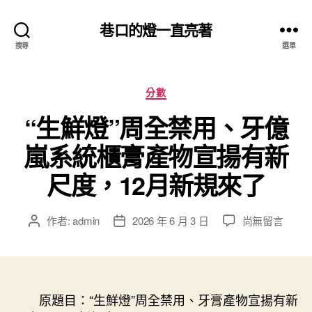
巷口的燈一直亮著
搜尋
選單
分
分數
類
“生鮮燈”周全禁用、牙億
嵐系統櫃膏產物宣揚有新
尺度，12月新規來了
在
作者:
admin
2026 年 6 月 3 日
尚無留言
文
文
〈“生
章
章
鮮
作
發
燈”
者
佈
周
日
全
原題目：“生鮮燈”周全禁用、牙膏產物宣揚有新
期
禁