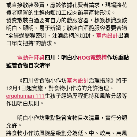
或直接散裝發賣，應該依據花費者請求，現場將花
費者購置的生鮮肉類加工成肉餡等產物形狀。
發賣散裝白酒要有自力的艷服容器，標簽標識應該
明白、顯明、易于辨識；散裝白酒艷服容器要合適
“全經過歷程密閉、注酒話柄施加封、
室內設計
出酒
口單向把持”的請求。
電動升降桌
四川：明白小
ROG電競椅
作坊重點
監管食物目次清單
《四川省食物小作坊
室內設計
治理措施》將于
12月1日起實施，對食物小作坊的允許治理、
ergohuman 111
生孩子經過歷程把持和風險分級等
作出明白規則。
明白小作坊重點監管食物目次清單，實行分類
允許。
將食物小作坊風險品級劃分為低、中、較高、高風