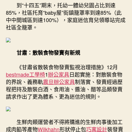
到“十四五”期末，托幼一體幼兒園占比到達
85%，社區托育“baby屋”街鎮籠罩率到達85%（此
中中間城區到達100%），家庭迷信育兒領導站完成
社區全籠罩。
甘肅：散裝食物發賣有新規
《甘肅省散裝食物發賣監視治理措施》12月
bestmade工學椅
1
辦公家具
日起實施：對散裝食物
的界說、義務軌
震旦辦公家具
制落實、發賣經過歷
程把持及散裝白酒、食用油、醬油、醋等品類發賣
請求作出了更為體系、更為迷信的規則。
生鮮肉類運營者不得將購進的生鮮肉事後加工
成肉餡等產物
Wilkhahn
形狀停止包
巧寓設計
裝發賣