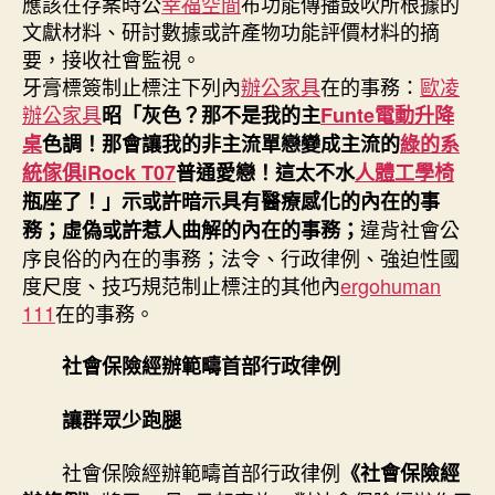
應該在存案時公
幸福空間
布功能傳播鼓吹所根據的
來
文獻材料、研討數據或許產物功能評價材料的摘
了〉
要，接收社會監視。
中
牙膏標簽制止標注下列內
辦公家具
在的事務：
歐凌
辦公家具
昭「灰色？那不是我的主
Funte電動升降
桌
色調！那會讓我的非主流單戀變成主流的
綠的系
統傢俱
iRock T07
普通愛戀！這太不水
人體工學椅
瓶座了！」示或許暗示具有醫療感化的內在的事
違背社會公
務；虛偽或許惹人曲解的內在的事務；
序良俗的內在的事務；法令、行政律例、強迫性國
度尺度、技巧規范制止標注的其他內
ergohuman
111
在的事務。
社會保險經辦範疇首部行政律例
讓群眾少跑腿
社會保險經辦範疇首部行政律例
《社會保險經