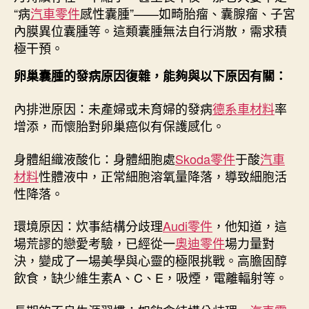
“病
汽車零件
感性囊腫”——如畸胎瘤、囊腺瘤、子宮
內膜異位囊腫等。這類囊腫無法自行消散，需求積
極干預。
卵巢囊腫的發病原因復雜，能夠與以下原因有關：
內排泄原因：未產婦或未育婦的發病
德系車材料
率
增添，而懷胎對卵巢癌似有保護感化。
身體組織液酸化：身體細胞處
Skoda零件
于酸
汽車
材料
性體液中，正常細胞溶氧量降落，導致細胞活
性降落。
環境原因：炊事結構分歧理
Audi零件
，他知道，這
場荒謬的戀愛考驗，已經從一
奧迪零件
場力量對
決，變成了一場美學與心靈的極限挑戰。高膽固醇
飲食，缺少維生素A、C、E，吸煙，電離輻射等。