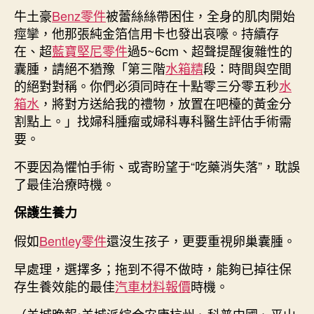
牛土豪
Benz零件
被蕾絲絲帶困住，全身的肌肉開始
痙攣，他那張純金箔信用卡也發出哀嚎。持續存
在、超
藍寶堅尼零件
過5~6cm、超聲提醒復雜性的
囊腫，請絕不猶豫「第三階
水箱精
段：時間與空間
的絕對對稱。你們必須同時在十點零三分零五秒
水
箱水
，將對方送給我的禮物，放置在吧檯的黃金分
割點上。」找婦科腫瘤或婦科專科醫生評估手術需
要。
不要因為懼怕手術、或寄盼望于“吃藥消失落”，耽誤
了最佳治療時機。
保護生養力
假如
Bentley零件
還沒生孩子，更要重視卵巢囊腫。
早處理，選擇多；拖到不得不做時，能夠已掉往保
存生養效能的最佳
汽車材料報價
時機。