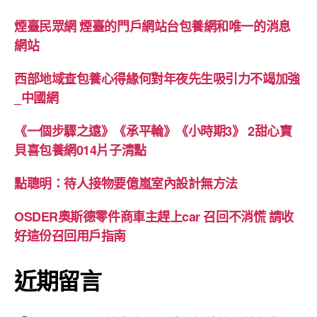
煙臺民眾網 煙臺的門戶網站台包養網和唯一的消息
網站
西部地域查包養心得緣何對年夜先生吸引力不竭加強
_中國網
《一個步驟之遠》《承平輪》《小時期3》 2甜心寶
貝喜包養網014片子清點
點聰明：待人接物要億嵐室內設計無方法
OSDER奧斯德零件商車主趕上car 召回不消慌 請收
好這份召回用戶指南
近期留言