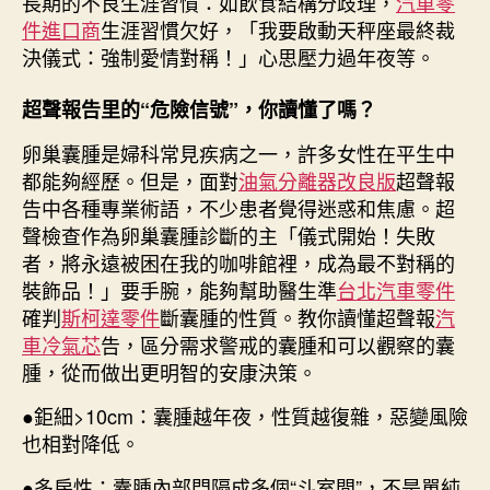
長期的不良生涯習慣：如飲食結構分歧理，
汽車零
件進口商
生涯習慣欠好，「我要啟動天秤座最終裁
決儀式：強制愛情對稱！」心思壓力過年夜等。
超聲報告里的“危險信號”，你讀懂了嗎？
卵巢囊腫是婦科常見疾病之一，許多女性在平生中
都能夠經歷。但是，面對
油氣分離器改良版
超聲報
告中各種專業術語，不少患者覺得迷惑和焦慮。超
聲檢查作為卵巢囊腫診斷的主「儀式開始！失敗
者，將永遠被困在我的咖啡館裡，成為最不對稱的
裝飾品！」要手腕，能夠幫助醫生準
台北汽車零件
確判
斯柯達零件
斷囊腫的性質。教你讀懂超聲報
汽
車冷氣芯
告，區分需求警戒的囊腫和可以觀察的囊
腫，從而做出更明智的安康決策。
●鉅細>10cm：囊腫越年夜，性質越復雜，惡變風險
也相對降低。
●多房性：囊腫內部門隔成多個“斗室間”，不是單純