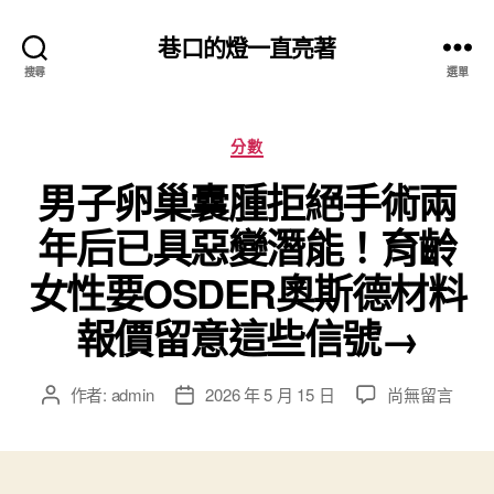
巷口的燈一直亮著
搜尋
選單
分
分數
類
男子卵巢囊腫拒絕手術兩
年后已具惡變潛能！育齡
女性要OSDER奧斯德材料
報價留意這些信號→
在
作者:
admin
2026 年 5 月 15 日
尚無留言
文
文
〈男
章
章
子
作
發
卵
者
佈
巢
日