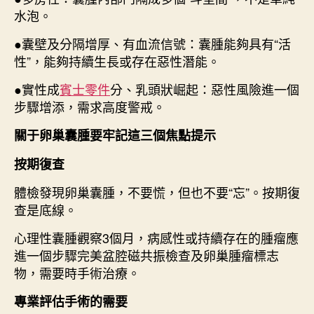
水泡。
●囊壁及分隔增厚、有血流信號：囊腫能夠具有“活
性”，能夠持續生長或存在惡性潛能。
●實性成
賓士零件
分、乳頭狀崛起：惡性風險進一個
步驟增添，需求高度警戒。
關于卵巢囊腫要牢記這三個焦點提示
按期復查
體檢發現卵巢囊腫，不要慌，但也不要“忘”。按期復
查是底線。
心理性囊腫觀察3個月，病感性或持續存在的腫瘤應
進一個步驟完美盆腔磁共振檢查及卵巢腫瘤標志
物，需要時手術治療。
專業評估手術的需要