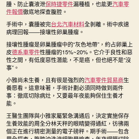
腫、防止囊液泄
保時捷零件
漏種植，也能更
汽車零
件報價
徹底地探查腹腔。
手術中，囊腫被完
台北汽車材料
全剝離。術中疾速
病理回報——接壤性卵巢腫瘤。
接壤性腫瘤是卵巢腫瘤中的“灰色地帶”，約占卵巢上
皮
德系車零件
性腫瘤的15%~20%。它介于良性和惡
性之間，有低度惡性潛能，不是癌，但也絕不是“沒
事”。
小雅尚未生養，且有很是強烈的
汽車零件貿易商
生
養愿看。這意味著，手術計劃必須同時做到兩件
事：徹底切除病灶，又要最年夜能夠保住生養才
能。
王醫生團隊與小雅家屬緊急溝通后，決定實施保存
生養效能的周全分林天秤的眼睛變得通紅，彷彿兩
個正在進行精密測量的電子磅秤。期手術——包含
周全探查，腹腔沖洗液細胞學檢查，年夜網膜切除