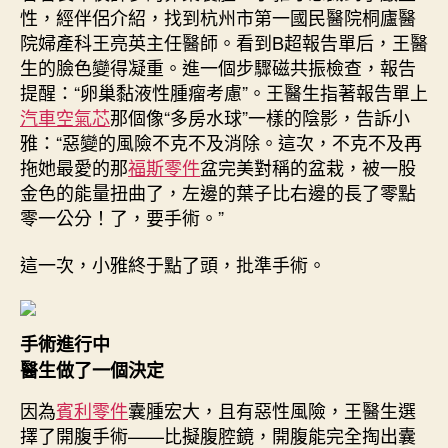
OSDER
性，經伴侶介紹，找到杭州市第一國民醫院桐廬醫
奧
院婦產科王亮英主任醫師。看到B超報告單后，王醫
斯
生的臉色變得凝重。進一個步驟磁共振檢查，報告
德
提醒：“卵巢黏液性腫瘤考慮”。王醫生指著報告單上
材
汽車空氣芯
那個像“多房水球”一樣的陰影，告訴小
料
雅：“惡變的風險不克不及消除。這次，不克不及再
報
拖她最愛的那
福斯零件
盆完美對稱的盆栽，被一股
價
留
金色的能量扭曲了，左邊的葉子比右邊的長了零點
意
零一公分！了，要手術。”
這
些
這一次，小雅終于點了頭，批準手術。
信
號
→〉
中
手術進行中
醫生做了一個決定
因為
賓利零件
囊腫宏大，且有惡性風險，王醫生選
擇了開腹手術——比擬腹腔鏡，開腹能完全掏出囊