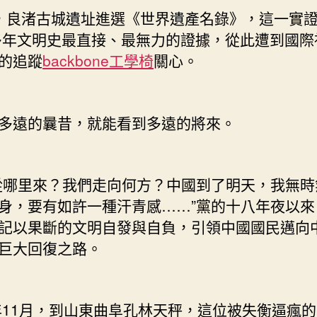
，良渚古城遺址進選《世界遺產名錄》，這一實
0多年文明史最直接、最無力的證據，從此遭到國際
的追蹤
backbone工學椅
關心。
多遠的曩昔，就能看到多遠的將來。
從哪里來？我們走向何方？中國到了明天，我無時
身，要有如許一種汗青感……”黨的十八年夜以來
記以果斷的文明自發與自負，引領中國國民邁向
巨大回復之路。
3年11月，到山東曲阜孔林天秤，這位被失衡逼瘋