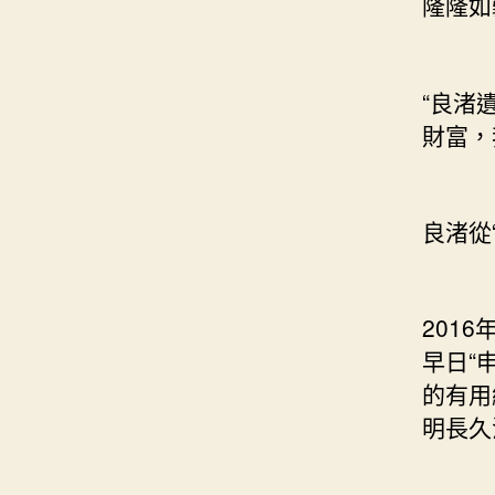
隆隆如
“良渚
財富，
良渚從
201
早日“
的有用
明長久