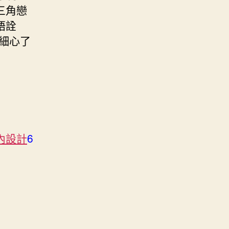
三角戀
語詮
細心了
內設計
6