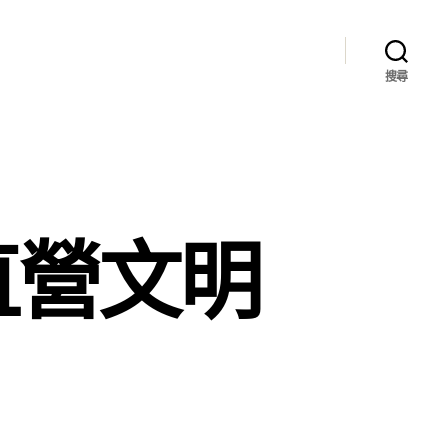
搜尋
直營文明