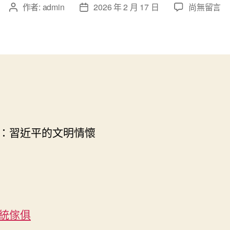
在
作者:
admin
2026 年 2 月 17 日
尚無留言
文
文
〈習
章
章
近
作
發
平
者
佈
的
日
億
期
嵐
工
廠
直
營
：習近平的文明情懷
文
明
情
懷〉
中
統傢俱