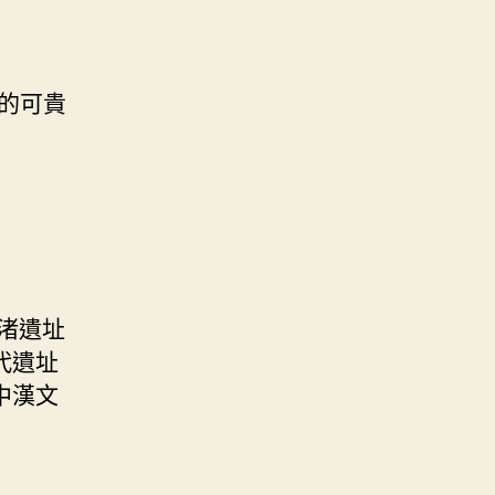
的可貴
渚遺址
代遺址
中漢文