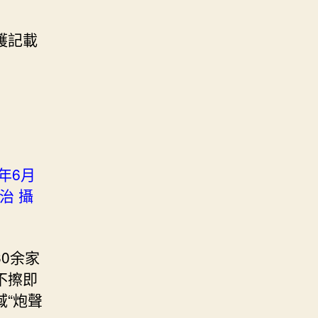
護記載
年6月
治 攝
0余家
不擦即
域“炮聲