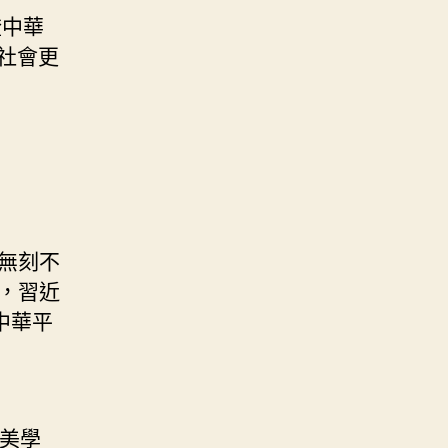
證中華
社會更
無刻不
，習近
中華平
的美學