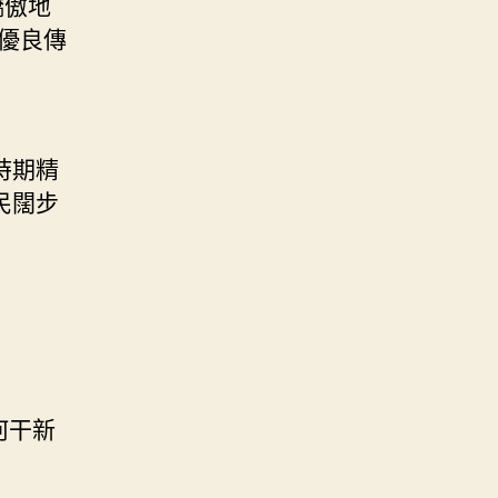
驕傲地
優良傳
時期精
民闊步
何干新