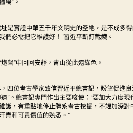
疆場”。
遺址是實證中華五千年文明史的圣地，是不成多得
我們必需把它維護好！”習近平斬釘截鐵。
“炮聲”中回回安靜，青山從此還綠色。
6年，四位考古學家致信習近平總書記，盼望促進良
申遺”。總書記專門作出主要唆使：“要加大力度現
維護，有重點地停止體系考古挖掘，不竭加深對
汗青和可貴價值的熟悉。”