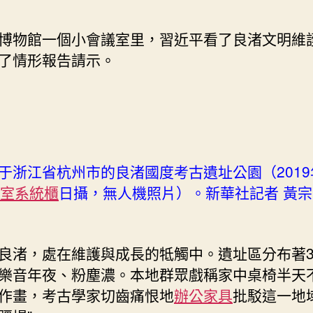
博物館一個小會議室里，習近平看了良渚文明維
了情形報告請示。
于浙江省杭州市的良渚國度考古遺址公園（2019
室系統櫃
日攝，無人機照片）。新華社記者 黃宗
良渚，處在維護與成長的牴觸中。遺址區分布著3
樂音年夜、粉塵濃。本地群眾戲稱家中桌椅半天
作畫，考古學家切齒痛恨地
辦公家具
批駁這一地