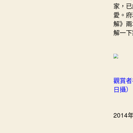
家，已
愛。府
解》兩
解一下
觀賞者
日攝）
201