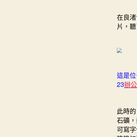
在良渚
片，聽
這是位
23
辦公
此時的
石礦，
可寫字