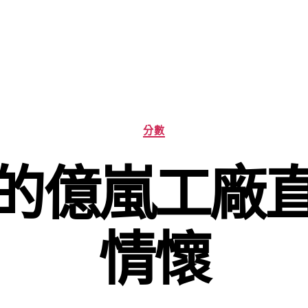
分
分數
類
的億嵐工廠
情懷