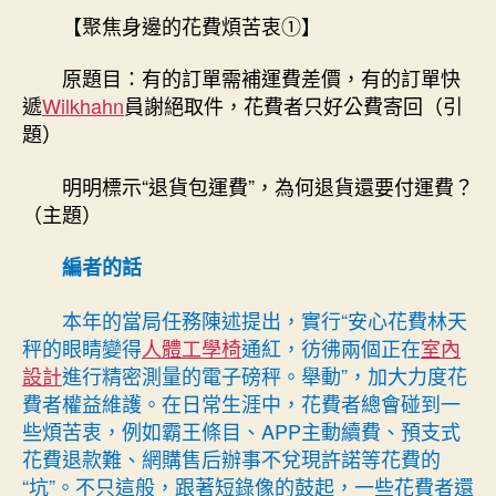
的
【聚焦身邊的花費煩苦衷①】
期
花
費
原題目：有的訂單需補運費差價，有的訂單快
煩
遞
Wilkhahn
員謝絕取件，花費者只好公費寄回（引
苦
題）
衷
①
明明標示“退貨包運費”，為何退貨還要付運費？
｜
（主題）
明
明
億
編者的話
嵐
系
本年的當局任務陳述提出，實行“安心花費林天
統
秤的眼睛變得
人體工學椅
通紅，彷彿兩個正在
室內
傢
設計
進行精密測量的電子磅秤。舉動”，加大力度花
俱
費者權益維護。在日常生涯中，花費者總會碰到一
標
些煩苦衷，例如霸王條目、APP主動續費、預支式
示
花費退款難、網購售后辦事不兌現許諾等花費的
“退
“坑”。不只這般，跟著短錄像的鼓起，一些花費者還
貨