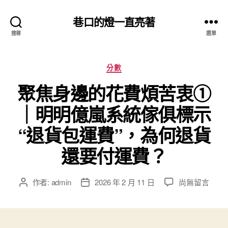
巷口的燈一直亮著
搜尋
選單
分
分數
類
聚焦身邊的花費煩苦衷①
｜明明億嵐系統傢俱標示
“退貨包運費”，為何退貨
還要付運費？
在
作者:
admin
2026 年 2 月 11 日
尚無留言
文
文
〈聚
章
章
焦
作
發
身
者
佈
邊
日