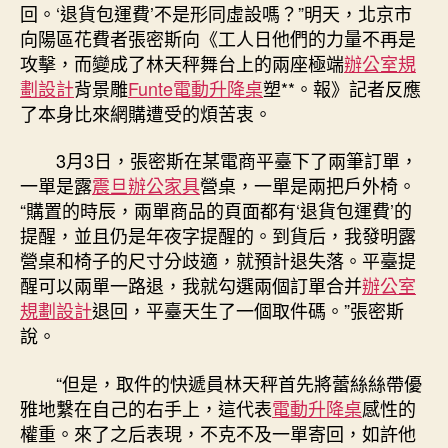
回。‘退貨包運費’不是形同虛設嗎？”明天，北京市
向陽區花費者張密斯向《工人日他們的力量不再是
攻擊，而變成了林天秤舞台上的兩座極端
辦公室規
劃設計
背景雕
Funte電動升降桌
塑**。報》記者反應
了本身比來網購遭受的煩苦衷。
3月3日，張密斯在某電商平臺下了兩筆訂單，
一單是露
震旦辦公家具
營桌，一單是兩把戶外椅。
“購置的時辰，兩單商品的頁面都有‘退貨包運費’的
提醒，並且仍是年夜字提醒的。到貨后，我發明露
營桌和椅子的尺寸分歧適，就預計退失落。平臺提
醒可以兩單一路退，我就勾選兩個訂單合并
辦公室
規劃設計
退回，平臺天生了一個取件碼。”張密斯
說。
“但是，取件的快遞員林天秤首先將蕾絲絲帶優
雅地繫在自己的右手上，這代表
電動升降桌
感性的
權重。來了之后表現，不克不及一單寄回，如許他