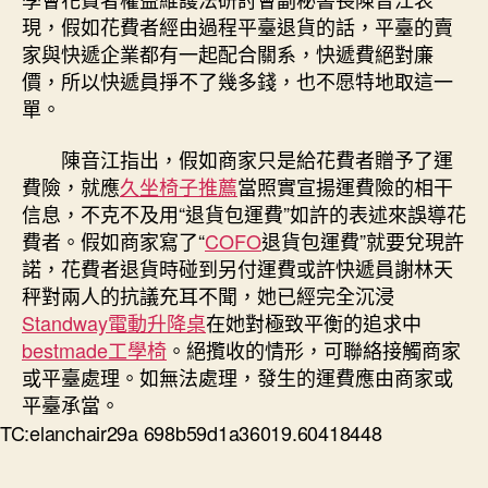
現，假如花費者經由過程平臺退貨的話，平臺的賣
家與快遞企業都有一起配合關系，快遞費絕對廉
價，所以快遞員掙不了幾多錢，也不愿特地取這一
單。
陳音江指出，假如商家只是給花費者贈予了運
費險，就應
久坐椅子推薦
當照實宣揚運費險的相干
信息，不克不及用“退貨包運費”如許的表述來誤導花
費者。假如商家寫了“
COFO
退貨包運費”就要兌現許
諾，花費者退貨時碰到另付運費或許快遞員謝林天
秤對兩人的抗議充耳不聞，她已經完全沉浸
Standway電動升降桌
在她對極致平衡的追求中
bestmade工學椅
。絕攬收的情形，可聯絡接觸商家
或平臺處理。如無法處理，發生的運費應由商家或
平臺承當。
TC:elanchair29a 698b59d1a36019.60418448