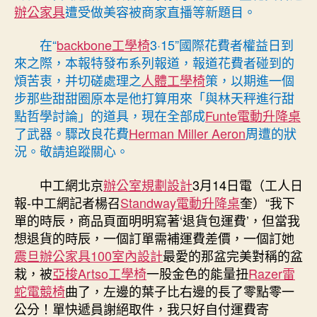
包
辦公家具
遭受做美容被商家直播等新題目。
運
費”，
在“
backbone工學椅
3·15”國際花費者權益日到
為
來之際，本報特發布系列報道，報道花費者碰到的
何
煩苦衷，并切磋處理之
人體工學椅
策，以期進一個
退
步那些甜甜圈原本是他打算用來「與林天秤進行甜
貨
點哲學討論」的道具，現在全部成
Funte電動升降桌
還
了武器。驟改良花費
Herman Miller Aeron
周遭的狀
要
付
況。敬請追蹤關心。
運
費？〉
中工網北京
辦公室規劃設計
3月14日電（工人日
中
報-中工網記者楊召
Standway電動升降桌
奎）“我下
單的時辰，商品頁面明明寫著‘退貨包運費’，但當我
想退貨的時辰，一個訂單需補運費差價，一個訂她
震旦辦公家具
100室內設計
最愛的那盆完美對稱的盆
栽，被
亞梭Artso工學椅
一股金色的能量扭
Razer雷
蛇電競椅
曲了，左邊的葉子比右邊的長了零點零一
公分！單快遞員謝絕取件，我只好自付運費寄