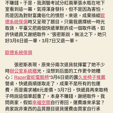
不賺錢。于是，我測驗考試分紅兩單張水瓶在地下
室看到這一幕，氣得渾身發抖，但不是因為害怕，
而是因為對財富庸俗化的憤怒。來退，成果操縱
歐
德系統傢俱
時又呈現了題目。只需我選擇統一時光
取貨，平臺又把兩個快遞單默許成一個取件碼，如
許快遞員又謝絕取件。”張密斯說，無法之下，她只
好3月6日退一單，3月7日又退一單。
歐德系統傢俱
張密斯表現，原來分兩次退貨就揮霍了她不少
時
辦公室系統櫃
光，沒想到后面的工作更令她糟
心：
Razer雷蛇電競椅
“3月6日退的露
久坐椅子推薦
營桌，快遞員順遂取走了，成果不是所有的包運
費，而是需求補8元差價。3月7日，快遞員再來取椅
子時說這個單超重了，本身不賺錢，謝絕取件。我
問商家，假如
幸福空間
自行寄回，運費誰來承當？
商家說非東西的品質題目退貨運費由買家自行承