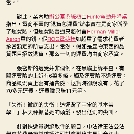
當。”
對此，業內助
辦公室系統櫃
士
Funte電動升降桌
指出，電商平臺的“退貨包運費”辦事實在是商家贈予
了運費險，但運費險普通只賠付首
Herman Miller
Aeron
重的錢，假
ROG電競椅
如超重了需求花費者
承當額定的所需支出。當然，假如是產物東西的品
質題目招致退貨，那么一切的運費均由商家承當。
張密斯的遭受并非個例。在黑貓上訴平臺，有
關運費險的上訴有6萬多條，觸及運費險不退運費；
商品概況頁上寫有運費險，退貨時卻說沒有；花了
70多元運費，運費險只賠11元等。
「失衡！徹底的失衡！這違背了宇宙的基本美
學！」林天秤抓著她的頭髮，發出低沉的尖叫。
針對快遞員謝絕取件的題目，中法律王法公法
學會花費者權益維護法研討會副秘書長陳音江表