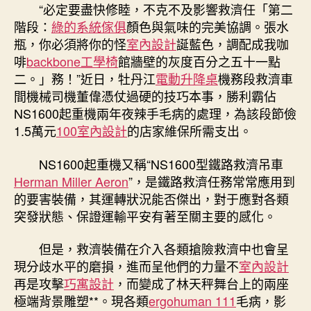
系
“必定要盡快修睦，不克不及影響救濟任「第二
統
階段：
綠的系統傢俱
顏色與氣味的完美協調。張水
傢
瓶，你必須將你的怪
室內設計
誕藍色，調配成我咖
俱
啡
backbone工學椅
館牆壁的灰度百分之五十一點
儉
二。」務！”近日，牡丹江
電動升降桌
機務段救濟車
1.5
萬
間機械司機董偉憑仗過硬的技巧本事，勝利霸佔
元
NS1600起重機兩年夜辣手毛病的處理，為該段節儉
維
1.5萬元
100室內設計
的店家維保所需支出。
保
費〉
NS1600起重機又稱“NS1600型鐵路救濟吊車
中
Herman Miller Aeron
”，是鐵路救濟任務常常應用到
的要害裝備，其運轉狀況能否傑出，對于應對各類
突發狀態、保證運輸平安有著至關主要的感化。
但是，救濟裝備在介入各類搶險救濟中也會呈
現分歧水平的磨損，進而呈他們的力量不
室內設計
再是攻擊
巧寓設計
，而變成了林天秤舞台上的兩座
極端背景雕塑**。現各類
ergohuman 111
毛病，影