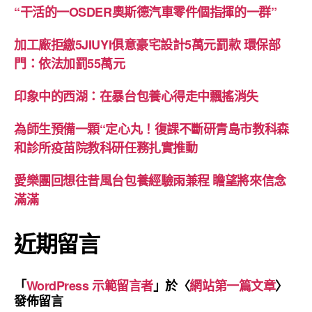
“干活的一OSDER奧斯德汽車零件個指揮的一群”
加工廠拒繳5JIUYI俱意豪宅設計5萬元罰款 環保部
門：依法加罰55萬元
印象中的西湖：在暴台包養心得走中飄搖消失
為師生預備一顆“定心丸！復課不斷研青島市教科森
和診所疫苗院教科研任務扎實推動
愛樂團回想往昔風台包養經驗雨兼程 瞻望將來信念
滿滿
近期留言
「
WordPress 示範留言者
」於〈
網站第一篇文章
〉
發佈留言