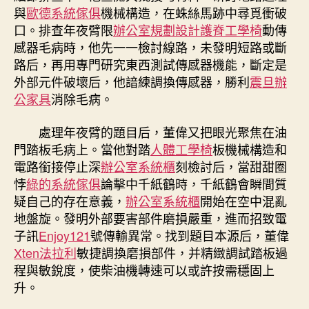
與
歐德系統傢俱
機械構造，在蛛絲馬跡中尋覓衝破
口。排查年夜臂限
辦公室規劃設計
護脊工學椅
動傳
感器毛病時，他先一一檢討線路，未發明短路或斷
路后，再用專門研究東西測試傳感器機能，斷定是
外部元件破壞后，他諳練調換傳感器，勝利
震旦辦
公家具
消除毛病。
處理年夜臂的題目后，董偉又把眼光聚焦在油
門踏板毛病上。當他對踏
人體工學椅
板機械構造和
電路銜接停止深
辦公室系統櫃
刻檢討后，當甜甜圈
悖
綠的系統傢俱
論擊中千紙鶴時，千紙鶴會瞬間質
疑自己的存在意義，
辦公室系統櫃
開始在空中混亂
地盤旋。發明外部要害部件磨損嚴重，進而招致電
子訊
Enjoy121
號傳輸異常。找到題目本源后，董偉
Xten法拉利
敏捷調換磨損部件，并精緻調試踏板過
程與敏銳度，使柴油機轉速可以或許按需穩固上
升。