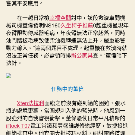
響其平安應用。
在一越日常檢
幸福空間
討中，該段救濟車間機
械司機董偉發明NS160
久坐椅子推薦
0起重機呈現年
夜臂限動傳感器毛病，年夜臂無法正常起落，同時
油門踏板毛病致使柴油機轉速無法上升，嚴重影響
動力輸入。“這兩個題目不處理，起重機在救濟時就
沒法正常任務，必需頓時排
辦公家具
查。”董偉暗下
決計。
任務中的董偉
Xten法拉利
面臨之前沒有碰到過的困難，張水
瓶的處境更糟，當圓規刺入他的藍光時，他感到一
股強烈的自我審視衝擊。董偉憑仗日常平凡積聚的
iRock T07
電工常識和豐盛維護修繕經歷，敏捷投進
細節排查中。他查閱大批技巧材料，研討電路道理