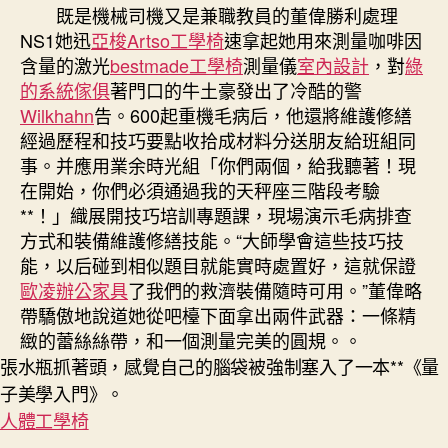
既是機械司機又是兼職教員的董偉勝利處理
NS1她迅
亞梭Artso工學椅
速拿起她用來測量咖啡因
含量的激光
bestmade工學椅
測量儀
室內設計
，對
綠
的系統傢俱
著門口的牛土豪發出了冷酷的警
Wilkhahn
告。600起重機毛病后，他還將維護修繕
經過歷程和技巧要點收拾成材料分送朋友給班組同
事。并應用業余時光組「你們兩個，給我聽著！現
在開始，你們必須通過我的天秤座三階段考驗
**！」織展開技巧培訓專題課，現場演示毛病排查
方式和裝備維護修繕技能。“大師學會這些技巧技
能，以后碰到相似題目就能實時處置好，這就保證
歐凌辦公家具
了我們的救濟裝備隨時可用。”董偉略
帶驕傲地說道她從吧檯下面拿出兩件武器：一條精
緻的蕾絲絲帶，和一個測量完美的圓規。。
張水瓶抓著頭，感覺自己的腦袋被強制塞入了一本**《量
子美學入門》。
人體工學椅