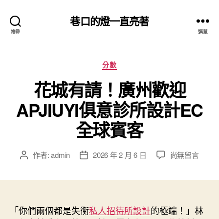
巷口的燈一直亮著
搜尋
選單
分
分數
類
花城有請！廣州歡迎
APJIUYI俱意診所設計EC
全球賓客
在
作者:
admin
2026 年 2 月 6 日
尚無留言
文
文
〈花
章
章
城
作
發
有
者
佈
請！
日
廣
「你們兩個都是失衡
期
私人招待所設計
的極端！」林
州