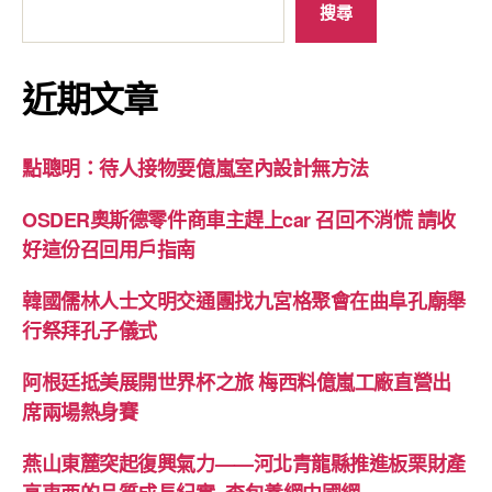
搜尋
近期文章
點聰明：待人接物要億嵐室內設計無方法
OSDER奧斯德零件商車主趕上car 召回不消慌 請收
好這份召回用戶指南
韓國儒林人士文明交通團找九宮格聚會在曲阜孔廟舉
行祭拜孔子儀式
阿根廷抵美展開世界杯之旅 梅西料億嵐工廠直營出
席兩場熱身賽
燕山東麓突起復興氣力——河北青龍縣推進板栗財產