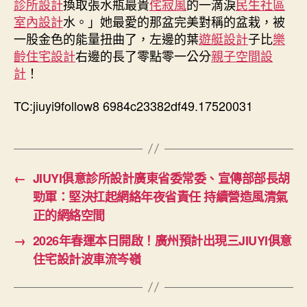
診所設計
換取張水瓶最貴
侘寂風
的一滴淚
民生社區
室內設計
水。」她最愛的那盆完美對稱的盆栽，被
一股金色的能量扭曲了，左邊的葉
遊艇設計
子比
樂
齡住宅設計
右邊的長了零點零一公分
親子空間設
計
！
TC:jiuyi9follow8 6984c23382df49.17520031
←
JIUYI俱意診所設計廣東省委常委、宣傳部部長胡
勁軍：堅決扛起網絡年夜省責任 持續營造風清氣
正的網絡空間
→
2026年春運本日開啟！廣州預計出現三JIUYI俱意
住宅設計波車流岑嶺