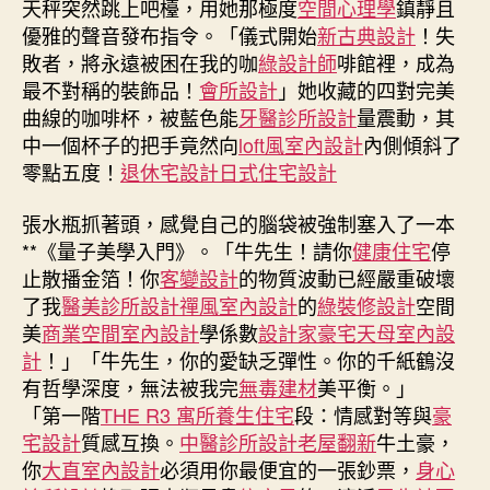
天秤突然跳上吧檯，用她那極度
空間心理學
鎮靜且
歡
優雅的聲音發布指令。「儀式開始
新古典設計
！失
迎
敗者，將永遠被困在我的咖
綠設計師
啡館裡，成為
APJIUYI
最不對稱的裝飾品！
會所設計
」她收藏的四對完美
俱
曲線的咖啡杯，被藍色能
牙醫診所設計
量震動，其
意
中一個杯子的把手竟然向
loft風室內設計
內側傾斜了
診
所
零點五度！
退休宅設計
日式住宅設計
設
計
張水瓶抓著頭，感覺自己的腦袋被強制塞入了一本
EC
**《量子美學入門》。「牛先生！請你
健康住宅
停
全
止散播金箔！你
客變設計
的物質波動已經嚴重破壞
球
了我
醫美診所設計
禪風室內設計
的
綠裝修設計
空間
賓
美
商業空間室內設計
學係數
設計家豪宅
天母室內設
客〉
計
！」「牛先生，你的愛缺乏彈性。你的千紙鶴沒
中
有哲學深度，無法被我完
無毒建材
美平衡。」
「第一階
THE R3 寓所
養生住宅
段：情感對等與
豪
宅設計
質感互換。
中醫診所設計
老屋翻新
牛土豪，
你
大直室內設計
必須用你最便宜的一張鈔票，
身心