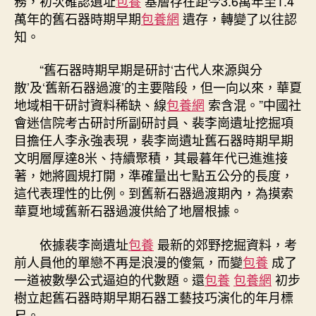
務，初次確認遺址
包養
基層存在距今3.6萬年至1.4
萬年的舊石器時期早期
包養網
遺存，轉變了以往認
知。
“舊石器時期早期是研討‘古代人來源與分
散’及‘舊新石器過渡’的主要階段，但一向以來，華夏
地域相干研討資料稀缺、線
包養網
索含混。”中國社
會迷信院考古研討所副研討員、裴李崗遺址挖掘項
目擔任人李永強表現，裴李崗遺址舊石器時期早期
文明層厚達8米、持續聚積，其最暮年代已進進接
著，她將圓規打開，準確量出七點五公分的長度，
這代表理性的比例。到舊新石器過渡期內，為摸索
華夏地域舊新石器過渡供給了地層根據。
依據裴李崗遺址
包養
最新的郊野挖掘資料，考
前人員他的單戀不再是浪漫的傻氣，而變
包養
成了
一道被數學公式逼迫的代數題。還
包養
包養網
初步
樹立起舊石器時期早期石器工藝技巧演化的年月標
尺。