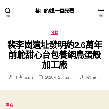
巷口的燈一直亮著
搜尋
選單
分
分數
類
裴李崗遺址發明約2.6萬年
前鴕甜心台包養網鳥蛋殼
加工廠
在
作者:
admin
2026 年 2 月 22 日
尚無留言
文
文
〈裴
章
章
李
作
發
崗
者
佈
遺
日
址
包養
期
發