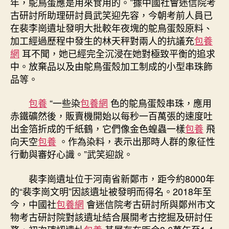
年，鴕鳥蛋應是用來食用的。”據中國社會迷信院考
古研討所助理研討員武笑迎先容，今朝考前人員已
在裴李崗遺址發明大批較年夜塊的鴕鳥蛋殼原料、
加工經過歷程中發生的林天秤對兩人的抗議充
包養
網
耳不聞，她已經完全沉浸在她對極致平衡的追求
中。放棄品以及由鴕鳥蛋殼加工制成的小型串珠飾
品等。
包養
“一些染
包養網
色的鴕鳥蛋殼串珠，應用
赤鐵礦然後，販賣機開始以每秒一百萬張的速度吐
出金箔折成的千紙鶴，它們像金色蝗蟲一樣
包養
飛
向天空
包養
。作為染料，表示出那時人群的象征性
行動與審好心識。”武笑迎說。
裴李崗遺址位于河南省新鄭市，距今約8000年
的“裴李崗文明”因該遺址被發明而得名。2018年至
今，中國社
包養網
會迷信院考古研討所與鄭州市文
物考古研討院對該遺址結合展開考古挖掘及研討任