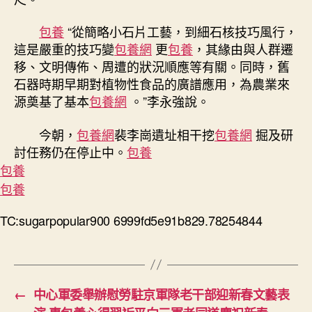
包養
“從簡略小石片工藝，到細石核技巧風行，
這是嚴重的技巧變
包養網
更
包養
，其緣由與人群遷
移、文明傳佈、周遭的狀況順應等有關。同時，舊
石器時期早期對植物性食品的廣譜應用，為農業來
源奠基了基本
包養網
。”李永強說。
今朝，
包養網
裴李崗遺址相干挖
包養網
掘及研
討任務仍在停止中。
包養
包養
包養
TC:sugarpopular900 6999fd5e91b829.78254844
←
中心軍委舉辦慰勞駐京軍隊老干部迎新春文藝表