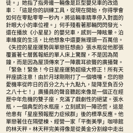
徒。」她指了指旁邊一輛像是巨型嬰兒車的改造
車：「這是你的訓練工具，從現在開始，你得學會
如何在零點零零一秒內，將這輛車精準停入對面的
針眼大小的車位裡。」何手殘看著那輛閃閃發光、
還在播放《小星星》的嬰兒車，感到一陣眩暈。泊
車維度的生活，比他想象中還要無理頭一百萬倍。
《失控的星座運勢與單戀狂想曲》張水瓶從他那張
覆蓋著七層舊報紙的單人床上驚醒，不是因為鬧
鐘，而是因為屋頂傳來了一陣震耳欲聾的廣播聲。
「緊急！緊急！今日星座運勢超級大修正！所有天
秤座請注意！由於月球剛剛打了一個噴嚏，您的戀
愛機率從昨日的百分之九十九點九，陡降至負百分
之八十七！」廣播員的聲音聽起來像是一個正在經
歷中年危機的雙子座，充滿了戲劇性的絕望。張水
瓶，一個典型的水瓶座，立刻感到一陣恐慌，這是
他患有「星座預報壓力症候群」後的標準反應。他
單戀著住在隔壁棟、經營一家「平衡美學」咖啡館
的林天秤。林天秤完美得像是從黃金分割線中走出