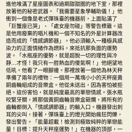
進他堆滿了星座圖表和過期甜甜圈的地下室，那裡
放著他的秘密武器。「我需要星象學輔助儀！」他
衝到一個像是老式彈珠臺的機器前，上面貼滿了
「巨蟹座已哭」、「處女座勿碰」等警告標籤。這
是他用廢棄的唱片機和一個不知名的外星計算器改
造而成的「情感調節器」。他必須輸入一種極具感
染力的正面情緒作為燃料，來抵抗那負面的運勢
波。「水瓶座的優勢，就是超脫一切的理性與冷
靜…才怪！我只有一腔熱血的傻氣啊！」他絕望地
低吼。他看了一眼腳邊。那裡放著一個他為林天秤
準備了兩年的禮物：一個用一萬塊小小的天秤座黃
銅齒輪組成的音樂盒。他從未送出，因為害怕被拒
絕。這份害怕，就是純度最高的單戀情感。張水瓶
咬緊牙關，將那個黃銅齒輪音樂盒砸爛，將所有的
齒輪都倒入「情感調節器」的輸入口。機器發出刺
耳的尖叫，接著，彈珠臺上的燈光開始瘋狂閃爍，
發出警告。「能量超載！檢測到極致純粹的單戀能
量！目標：提升天秤座運勢！」在機器的頂部，一