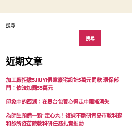
搜尋
搜尋
近期文章
加工廠拒繳5JIUYI俱意豪宅設計5萬元罰款 環保部
門：依法加罰55萬元
印象中的西湖：在暴台包養心得走中飄搖消失
為師生預備一顆“定心丸！復課不斷研青島市教科森
和診所疫苗院教科研任務扎實推動