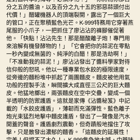
分之五的醬油，以及百分之九十五的邪惡蒜頭付出
代價！」醋罐機器人的頂端裂開，露出了一個巨大
的管口，正在聚積藍色光芒。K-999特務用它穿著燕
尾服的小爪子，一把抓住了廖沾沾的褲腳催促著
他。「快點！沾沾先生！那是醋酸離子炮！專門用
來溶解有機發酵物的！」「它會把你的蒜泥在零點
一秒內變成無菌的、純淨的白醋！那是浩劫啊！」
「不准動我的蒜泥！」廖沾沾發出了醬料學家對待
信仰般的怒吼。他以一種專業包水餃的極限速度，
從旁邊的麵粉堆中抓起了兩團麵皮。麵皮被他用氣
功般的捏製手法，瞬間擴大成直徑三公尺的巨大麵
皮。他猛地擲出，兩張麵皮在空中交疊，變成一個
半透明的防禦護盾。這就是家傳《沾醬秘笈》中記
載的「水餃皮護盾」，薄韌而充滿彈性。藍色離子
炮光束猛烈地擊中麵皮護盾，發出了一聲像是汽水
開蓋的聲音。護盾劇烈震動，但奇蹟般地擋住了攻
擊，只是散發出濃郁的麵香。「這麵皮的延展性！
完美！但撐不了太久！」K-999焦急地大喊，中藥味