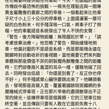
市傳說中最恐怖的挑戰，一條夾在理髮店與一間專
賣金屬雕像的畫廊之間的窄巷。一個看起來比他車
子尺寸小上三十公分的停車格，上面還灑著一層可
疑的白色粉末。何手殘深吸一口氣。將車子打了倒
檔。他的車載語音系統發出了令人不快的女聲：
「警告，後方障礙物距離：無限趨近於零。」「請
考慮放棄治療。」他忽略了警告，開始緩慢地倒
車。他最討厭的不是語音系統，而是那兩塊永遠在
關鍵時刻自動收折的後視鏡。當他需要它們來判斷
車體與那座價值不菲的銅製獨角獸雕像之間的距離
時，它們卻像兩片羞澀的耳朵一樣，優雅地縮了回
去。同時發出低語：「你還是別看了，反正你也停
不好。」何手殘感覺心臟快要跳出來了。他轉頭看
去，發現那座高聳入雲、覆蓋著鏽跡斑斑鐵網的多
層機械式停車塔，正在那片窄巷的盡頭散發出不正
常的綠光。這棟停車塔是個異類，它的三號車位始
終空著，並且傳說只要有人敢在它面前失敗十八