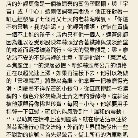
店的外觀更像是一個被遺棄的藍色塑膠棚，與「宇
宙」或「中心」這兩個詞毫無關係。他正在對著一
缸已經發酵了七個月又七天的老蒜泥嘆氣。「你還
不夠靈動，我的蒜泥。」他輕聲細語，彷彿在責備
一個不上進的孩子。店內只有他一個人，連蒼蠅都
因為難以忍受那股陳年蒜頭混合著鐵鏽與淡淡絕望
的味道而選擇繞道飛行。今天的營業額是：零。廖
沾沾不安的不是店裡的生意，而是他對**「蒜泥成
本焦慮症」**的深層恐懼。新鮮蒜頭每公斤的價格
正在以超光速上漲，如果再這樣下去，他引以為傲
的「靈魂蒜泥」將難以為繼。他拿著一把被磨得光
滑、閃耀著不祥光芒的小銀勺，從缸底撈起一坨濃
稠的、顏色介於灰綠與土黃之間的發酵物。這蒜泥
被他照顧得像稀世珍寶，每隔三小時，他就要用手
指彈一下缸邊，確保它能感受到**「溫和的震動」
**，以助其在精神上達到圓滿。就在廖沾沾專注於
與蒜泥進行心靈交流時，外面的世界開始發出一些
不對勁的信號。首先是聲音。街上所有的汽車喇叭