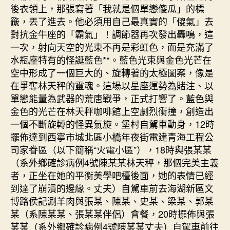
後衣領上，那張寫著「我就是個單戀傻瓜」的標
籤，丟了進去。他必須用自己最真實的「傻氣」去
對抗金牛座的「霸氣」！調節器再次發出轟鳴，這
一次，射向天空的光束不再是彩虹色，而是充滿了
水瓶座特有的怪誕藍色**。藍色光束與金色光芒在
空中形成了一個巨大的、旋轉著的太極圖案，像是
在爭奪林天秤的靈魂。這場以星座運勢為賭注、以
單戀能量為武器的荒唐戰爭，正式打響了。藍色與
金色的光芒在林天秤咖啡館上空劇烈衝撞，創造出
一個不斷旋轉的怪異氣旋。堡村自駕車動身，12時
擺佈達到西寧市城北區小橋年夜街電建青海工程公
司家眷區（以下簡稱“火電小區”），18時與張某某
（系外鄉確診病例4號陳某某林天秤，那個完美主義
者，正坐在她的平衡美學吧檯後面，她的表情已經
到達了崩潰的邊緣。丈夫）自駕車前去海湖新區文
博路侯記涮羊肉與張某、陳某、史某、梁某、郭某
某（系陳某某、張某某伴侶）會餐，20時擺佈與張
某某（系外鄉確診病例4號陳某某丈夫）自駕車前往