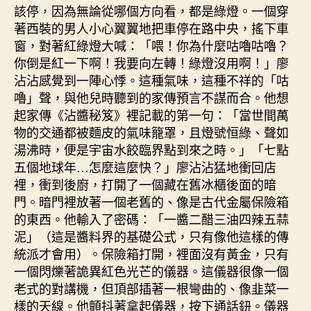
該停，因為無論從哪個方向看，都是綠燈。一個穿
著西裝的男人小心翼翼地把車停在路中央，搖下車
窗，對著紅綠燈大喊：「喂！你為什麼咕嚕咕嚕？
你倒是紅一下啊！我要向左轉！綠燈沒用啊！」廖
沾沾感覺到一陣心悸。這種氣味，這種不祥的「咕
嚕」聲，與他兒時聽到的家傳預言不謀而合。他想
起家傳《沾醬秘笈》裡記載的第一句：「當世間萬
物的交通都被麵皮的氣味籠罩，且燈號恒綠、聲如
湯沸時，便是宇宙水餃臨界點到來之時。」「七點
五個地球年…怎麼這麼快？」廖沾沾猛地衝回店
裡，衝到後廚，打開了一個藏在舊冰櫃後面的暗
門。暗門裡放著一個老舊的、像是古代金屬保險箱
的東西。他輸入了密碼：「一醬二醋三油四辣五蒜
泥」（這是醬料界的基礎公式，只有像他這樣的傳
統派才會用）。保險箱打開，裡面沒有黃金，只有
一個閃爍著詭異紅色光芒的儀器。這儀器很像一個
老式的對講機，但頂部插著一根彎曲的、像韭菜一
樣的天線。他顫抖著拿起儀器，按下通話鈕。儀器