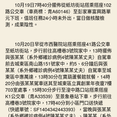
10月19日7時40分擺佈從紙坊街站搭乘搭座102
路公交車（車商標：青A60146）至彭家寨富興路單
元下班，值班任務24小時未外出，當日做核酸檢
測，成果陰性。
10月20日早從市西醫院站搭乘搭座41路公交車
至紙坊街站，步行前往高槽巷3號院家中，13時擺佈
與張某某（系外鄉確診病例4號陳某某丈夫）自駕車
前去城東區南山路151號家中，約5、6分鐘后與張
某某（系外鄉確診病例4號陳某某丈夫）自駕車至城
東區中惠萬達，13時30分在寶葫蘆餐館就餐，14時
20分由張某某駕車送其至城東區立異創業年夜廈7樓
703室處事，15時30分步行至湟中路口站搭乘搭座
K1公交車（青A33539）至景象巷站下車，步行前往
高槽巷3號院家中，17時40分到小區門口送快遞
（快遞單號：SF1404342443393），當晚與張某某
（系外鄉確診病例4號陳某某丈夫）、陳某某（系外