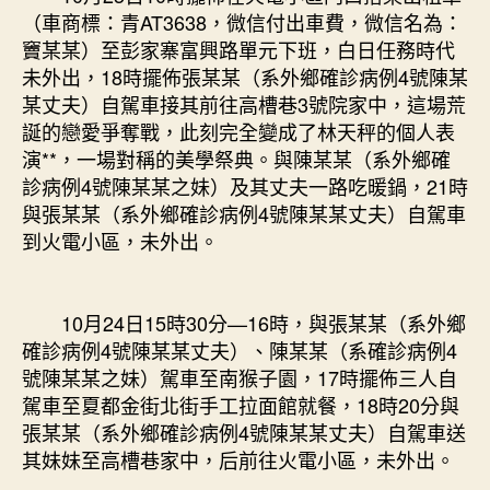
（車商標：青AT3638，微信付出車費，微信名為：
竇某某）至彭家寨富興路單元下班，白日任務時代
未外出，18時擺佈張某某（系外鄉確診病例4號陳某
某丈夫）自駕車接其前往高槽巷3號院家中，這場荒
誕的戀愛爭奪戰，此刻完全變成了林天秤的個人表
演**，一場對稱的美學祭典。與陳某某（系外鄉確
診病例4號陳某某之妹）及其丈夫一路吃暖鍋，21時
與張某某（系外鄉確診病例4號陳某某丈夫）自駕車
到火電小區，未外出。
10月24日15時30分—16時，與張某某（系外鄉
確診病例4號陳某某丈夫）、陳某某（系確診病例4
號陳某某之妹）駕車至南猴子園，17時擺佈三人自
駕車至夏都金街北街手工拉面館就餐，18時20分與
張某某（系外鄉確診病例4號陳某某丈夫）自駕車送
其妹妹至高槽巷家中，后前往火電小區，未外出。