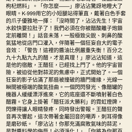
枸杞燃料」。「你怎麼——」廖沾沾驚訝地瞪大了
眼睛。K-999用它的小短腿站得筆直，戴著白色手套
的爪子優雅地一揮：「沒時間了，沾沾先生！宇宙
水餃快要拉肚子了！我們必須在你被醋酸離子炮鎖
定前離開！」話音未落，一股極致尖銳、刺鼻的酸
氣猛地從店門口灌入，伴隨著一個狂妄自大的電子
音效：「警告！這裡的醬油比例嚴重失衡！百分之
九十九點九九的醋，才是真理！」廖沾沾知道，這
是他的宿敵，王醋狂，已經找上門了。他的宇宙冒
險，被迫從他對蒜泥的焦慮中，正式開始了。一個
狂妄的影子佔滿了那扇被撞破的牆門邊緣，光線一
瞬間被極端的酸氣扭曲。一個閃閃發光、像醋罐的
機器人緩緩漂浮進來，它的底座還不斷噴射著白色
醋霧。它身上掛著「醋狂派大勝利」的霓虹燈牌，
閃爍得讓人眼睛發疼，同時發出警報。王醋狂的聲
音再次響起，這次帶著金屬回音的嘲弄，刺耳得像
是磨砂紙。「廖沾沾！你那充滿腐敗氣味的蒜泥，
是對醬料學的侮辱！必須淨化！」「你將為你那百