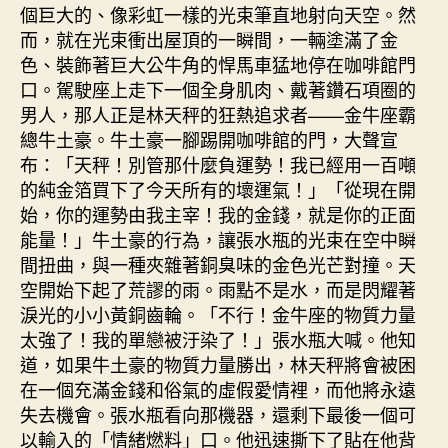
個巨大的、像彩虹一樣的光束筆直地射向天空。然
而，就在光束衝出屋頂的一瞬間，一輛塗滿了金
色、裝飾著巨大公牛角的悍馬車猛地停在咖啡館門
口。駕駛座上走下一個全身肌肉、戴著鑽石項圈的
男人，那人正是林天秤的狂熱追求者——金牛座霸
總牛土豪。牛土豪一腳踢開咖啡館的門，大聲宣
布：「天秤！別管那什麼負運勢！我已經用一百噸
的純金箔買下了今天所有的壞運氣！」「從現在開
始，你的運勢由我主宰！我的金錢，就是你的正面
能量！」牛土豪的行為，讓張水瓶的光束在空中瞬
間扭曲，與一種夾雜著銅臭味的金色光芒對撞。天
空開始下起了荒謬的雨。雨點不是水，而是閃耀著
淚光的小小黃銅齒輪。「不行！金牛座的物質力量
太強了！我的單戀被汙染了！」張水瓶大喊。他知
道，如果牛土豪的物質力量勝出，林天秤將會被困
在一個充滿金錢和俗氣的虛假愛情裡，而他將永遠
失去機會。張水瓶看向那機器，還剩下最後一個可
以輸入的「情緒燃料」口。他迅速撕下了貼在他背