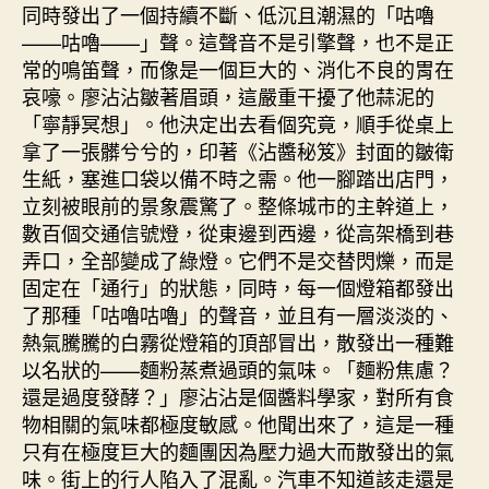
同時發出了一個持續不斷、低沉且潮濕的「咕嚕
——咕嚕——」聲。這聲音不是引擎聲，也不是正
常的鳴笛聲，而像是一個巨大的、消化不良的胃在
哀嚎。廖沾沾皺著眉頭，這嚴重干擾了他蒜泥的
「寧靜冥想」。他決定出去看個究竟，順手從桌上
拿了一張髒兮兮的，印著《沾醬秘笈》封面的皺衛
生紙，塞進口袋以備不時之需。他一腳踏出店門，
立刻被眼前的景象震驚了。整條城市的主幹道上，
數百個交通信號燈，從東邊到西邊，從高架橋到巷
弄口，全部變成了綠燈。它們不是交替閃爍，而是
固定在「通行」的狀態，同時，每一個燈箱都發出
了那種「咕嚕咕嚕」的聲音，並且有一層淡淡的、
熱氣騰騰的白霧從燈箱的頂部冒出，散發出一種難
以名狀的——麵粉蒸煮過頭的氣味。「麵粉焦慮？
還是過度發酵？」廖沾沾是個醬料學家，對所有食
物相關的氣味都極度敏感。他聞出來了，這是一種
只有在極度巨大的麵團因為壓力過大而散發出的氣
味。街上的行人陷入了混亂。汽車不知道該走還是