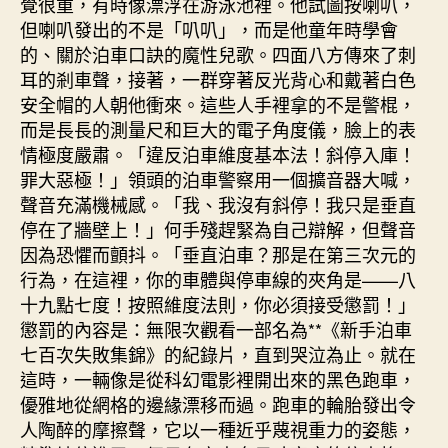
覺很重，有時像漂浮在游泳池裡。他試圖按喇叭，
但喇叭發出的不是「叭叭」，而是他童年時學會
的、關於泊車口訣的魔性兒歌。四面八方傳來了刺
耳的剎車聲，接著，一群穿著反光背心和戴著白色
安全帽的人朝他衝來。這些人手裡拿的不是警棍，
而是長長的測量尺和巨大的電子角度儀，臉上的表
情極度嚴肅。「違反泊車維度基本法！斜停入庫！
罪大惡極！」領頭的泊車警察用一個擴音器大喊，
聲音充滿機械感。「我、我沒有斜停！我只是垂直
停在了牆壁上！」何手殘趕緊為自己辯解，但聲音
因為恐懼而顫抖。「垂直泊車？那是在第三次元的
行為，在這裡，你的車體與停車線的夾角是——八
十九點七度！按照維度法則，你必須接受懲罰！」
懲罰的內容是：無限次觀看一部名為**《新手泊車
七百次失敗集錦》的紀錄片，直到哭泣為止。就在
這時，一輛像是從科幻電影裡開出來的黑色跑車，
優雅地從網格的邊緣漂移而過。跑車的輪胎發出令
人陶醉的摩擦聲，它以一種近乎蔑視重力的姿態，