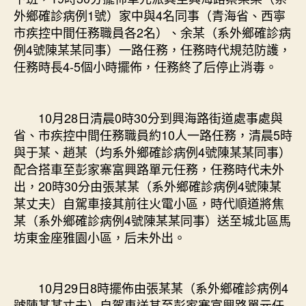
外鄉確診病例1號）家中與4名同事（青海省、西寧
市疾控中間任務職員各2名）、余某（系外鄉確診病
例4號陳某某同事）一路任務，任務時代規范防護，
任務時長4-5個小時擺佈，任務終了后停止消毒。
10月28日清晨0時30分到興海路街道處事處與
省、市疾控中間任務職員約10人一路任務，清晨5時
與于某、趙某（均系外鄉確診病例4號陳某某同事）
配合搭車至彭家寨富興路單元任務，任務時代未外
出，20時30分由張某某（系外鄉確診病例4號陳某
某丈夫）自駕車接其前往火電小區，時代順道將焦
某（系外鄉確診病例4號陳某某同事）送至城北區馬
坊東金座雅園小區，后未外出。
10月29日8時擺佈由張某某（系外鄉確診病例4
號陳某某丈夫）自駕車送其至彭家寨富興路單元任