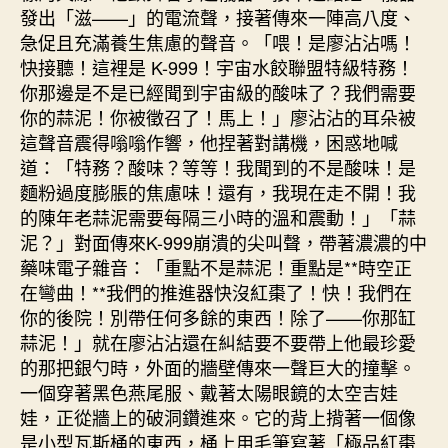
發出「滋——」的電流聲，接著傳來一陣高八度、
急促且充滿養生焦慮的聲音。「喂！是廖沾沾嗎！
快接聽！這裡是 K-999！宇宙水餃聯盟特級特務！
你那邊是不是已經聞到宇宙級的酸味了？我們需要
你的蒜泥！你被徵召了！馬上！」廖沾沾的耳朵被
這聲音震得嗡嗡作響，他捏著對講機，困惑地喊
道：「特務？酸味？等等！我聞到的不是酸味！是
麵粉過度膨脹的焦慮味！還有，我現在走不開！我
的陳年老蒜泥需要每隔三小時的溫和震動！」「蒜
泥？」對面傳來K-999崩潰的尖叫聲，帶著濃濃的中
藥味電子雜音：「重點不是蒜泥！重點是**時空正
在彎曲！**我們的推進器快沒紅棗了！快！我們在
你的後院！別帶任何多餘的東西！除了——你那缸
蒜泥！」就在廖沾沾還在糾結要不要帶上他最珍愛
的那把銀勺時，外面的牆壁傳來一聲巨大的撞擊。
一個穿著黑色燕尾服、戴著太陽眼鏡的太空吉娃
娃，正從牆上的破洞鑽進來。它的背上揹著一個像
是小型瓦斯桶的東西，桶上用毛筆寫著「極品紅棗