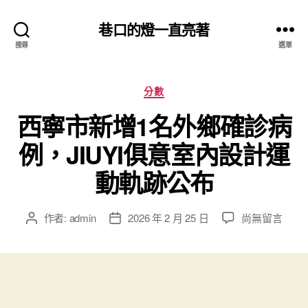
巷口的燈一直亮著
搜尋
選單
分
分數
類
西寧市新增1名外鄉確診病
例，JIUYI俱意室內設計運
動軌跡公布
在
作者:
admin
2026 年 2 月 25 日
尚無留言
文
文
〈西
章
章
寧
作
發
市
者
佈
新
日
增
期
1