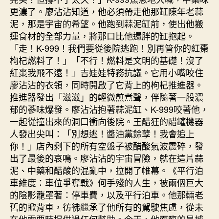
更濃了。廖沾沾知道，他必須帶走他那缸陳年老蒜
泥，那是宇宙的希望。他跑到蒜泥缸前，使出他搬
運食材的全部力量，將那口比他還胖的缸抱起。
「走！K-999！我們要從後院逃跑！別再管你的紅棗
枸杞燃料了！」「不行！燃料是文明的基礎！沒了
紅棗我飛不遠！」吉娃娃特務抗議。它用小嘴咬住
廖沾沾的衣領，同時開啟了它背上的枸杞推進器。
推進器發出「滋滋」的輕微煎煮聲，伴隨著一股濃
郁的蔘味爆發。廖沾沾抱著蒜泥缸、K-999咬著他，
一起從撞出來的洞口衝向後院。王醋狂的醋罐機器
人發出尖叫：「別想逃！醬油黨餘孽！我會追上
你！」店內剩下的所有空盤子被醋酸氣波震碎，發
出了最後的哀鳴。廖沾沾的宇宙冒險，就在這片蒜
泥、中藥和醋酸的混亂中，拉開了帷幕。《平行泊
車維度：車位爭奪戰》何手殘的人生，被兩個巨大
的陰影籠罩著：停車費，以及平行泊車。他那輛老
舊的掀背車，彷彿繼承了他所有的駕駛焦慮，從未
在他需要時提供過任何幫助。今天，他面臨的是城