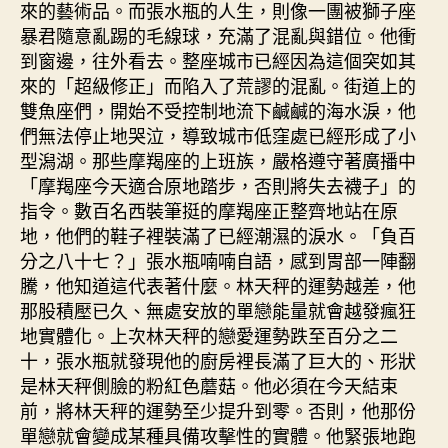
來的藝術品。而張水瓶的人生，則像一團被獅子座
暴君隨意亂踢的毛線球，充滿了混亂與錯位。他衝
到窗邊，往外看去。整座城市已經因為這個突如其
來的「超級修正」而陷入了荒謬的混亂。街道上的
雙魚座們，開始不受控制地流下鹹鹹的海水淚，他
們無法停止地哭泣，導致城市低窪處已經形成了小
型潟湖。那些摩羯座的上班族，嚴格遵守著廣播中
「摩羯座今天適合原地踏步，否則將失去襪子」的
指令。數百名西裝筆挺的摩羯座正整齊地站在原
地，他們的鞋子裡裝滿了已經潮濕的淚水。「負百
分之八十七？」張水瓶喃喃自語，感到胃部一陣翻
騰，他知道這代表著什麼。林天秤的運勢越差，他
那股積壓已久、無處安放的單戀能量就會越發瘋狂
地實體化。上次林天秤的戀愛運勢跌至百分之二
十，張水瓶就發現他的廚房裡長滿了巨大的、形狀
是林天秤側臉的粉紅色蘑菇。他必須在今天結束
前，將林天秤的運勢至少提升到零。否則，他那份
單戀就會變成某種具備攻擊性的實體。他緊張地跑