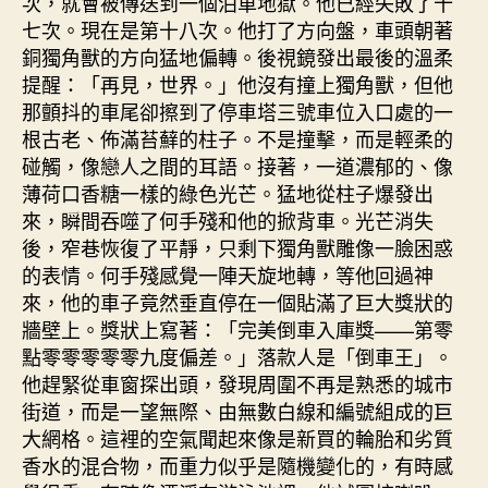
次，就會被傳送到一個泊車地獄。他已經失敗了十
七次。現在是第十八次。他打了方向盤，車頭朝著
銅獨角獸的方向猛地偏轉。後視鏡發出最後的溫柔
提醒：「再見，世界。」他沒有撞上獨角獸，但他
那顫抖的車尾卻擦到了停車塔三號車位入口處的一
根古老、佈滿苔蘚的柱子。不是撞擊，而是輕柔的
碰觸，像戀人之間的耳語。接著，一道濃郁的、像
薄荷口香糖一樣的綠色光芒。猛地從柱子爆發出
來，瞬間吞噬了何手殘和他的掀背車。光芒消失
後，窄巷恢復了平靜，只剩下獨角獸雕像一臉困惑
的表情。何手殘感覺一陣天旋地轉，等他回過神
來，他的車子竟然垂直停在一個貼滿了巨大獎狀的
牆壁上。獎狀上寫著：「完美倒車入庫獎——第零
點零零零零零九度偏差。」落款人是「倒車王」。
他趕緊從車窗探出頭，發現周圍不再是熟悉的城市
街道，而是一望無際、由無數白線和編號組成的巨
大網格。這裡的空氣聞起來像是新買的輪胎和劣質
香水的混合物，而重力似乎是隨機變化的，有時感