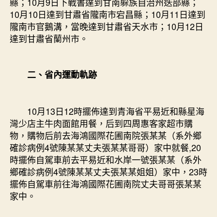
縣；10月9日下戰書達到甘南躲族自治州迭部縣；
中
10月10日達到甘肅省隴南市宕昌縣；10月11日達到
隴南市官鵝溝，當晚達到甘肅省天水市；10月12日
達到甘肅省蘭州市。
二、省內運動軌跡
10月13日12時擺佈達到青海省平易近和縣星海
灣少店主牛肉面館用餐，后到四周惠客家超市購
物，購物后前去海鴻國際花圃南院張某某（系外鄉
確診病例4號陳某某丈夫張某某哥哥）家中就餐,20
時擺佈自駕車前去平易近和水岸一號張某某（系外
鄉確診病例4號陳某某丈夫張某某姐姐）家中，23時
擺佈自駕車前往海鴻國際花圃南院丈夫哥哥張某某
家中。