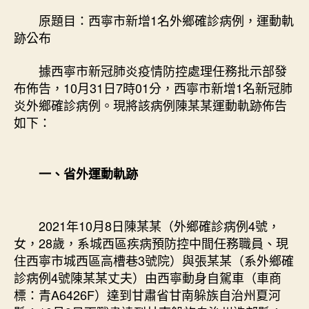
名
原題目：西寧市新增1名外鄉確診病例，運動軌
外
跡公布
鄉
確
據西寧市新冠肺炎疫情防控處理任務批示部發
診
布佈告，10月31日7時01分，西寧市新增1名新冠肺
病
炎外鄉確診病例。現將該病例陳某某運動軌跡佈告
例，
如下：
JIUYI
俱
意
室
一、省外運動軌跡
內
設
計
2021年10月8日陳某某（外鄉確診病例4號，
運
女，28歲，系城西區疾病預防控中間任務職員、現
動
軌
住西寧市城西區高槽巷3號院）與張某某（系外鄉確
跡
診病例4號陳某某丈夫）由西寧動身自駕車（車商
公
標：青A6426F）達到甘肅省甘南躲族自治州夏河
布〉