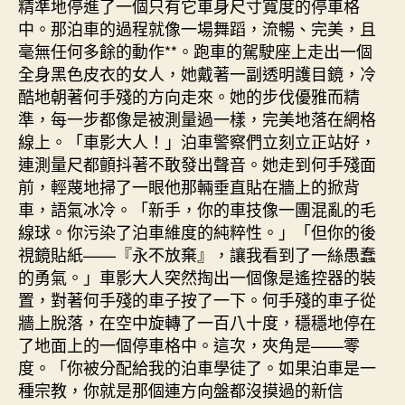
精準地停進了一個只有它車身尺寸寬度的停車格
中。那泊車的過程就像一場舞蹈，流暢、完美，且
毫無任何多餘的動作**。跑車的駕駛座上走出一個
全身黑色皮衣的女人，她戴著一副透明護目鏡，冷
酷地朝著何手殘的方向走來。她的步伐優雅而精
準，每一步都像是被測量過一樣，完美地落在網格
線上。「車影大人！」泊車警察們立刻立正站好，
連測量尺都顫抖著不敢發出聲音。她走到何手殘面
前，輕蔑地掃了一眼他那輛垂直貼在牆上的掀背
車，語氣冰冷。「新手，你的車技像一團混亂的毛
線球。你污染了泊車維度的純粹性。」「但你的後
視鏡貼紙——『永不放棄』，讓我看到了一絲愚蠢
的勇氣。」車影大人突然掏出一個像是遙控器的裝
置，對著何手殘的車子按了一下。何手殘的車子從
牆上脫落，在空中旋轉了一百八十度，穩穩地停在
了地面上的一個停車格中。這次，夾角是——零
度。「你被分配給我的泊車學徒了。如果泊車是一
種宗教，你就是那個連方向盤都沒摸過的新信