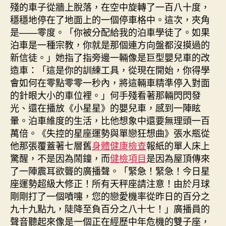
殘的車子從牆上脫落，在空中旋轉了一百八十度，
穩穩地停在了地面上的一個停車格中。這次，夾角
是——零度。「你被分配給我的泊車學徒了。如果
泊車是一種宗教，你就是那個連方向盤都沒摸過的
新信徒。」她指了指旁邊一輛像是巨型嬰兒車的改
造車：「這是你的訓練工具，從現在開始，你得學
會如何在零點零零一秒內，將這輛車精準停入對面
的針眼大小的車位裡。」何手殘看著那輛閃閃發
光、還在播放《小星星》的嬰兒車，感到一陣眩
暈。泊車維度的生活，比他想象中還要無理頭一百
萬倍。《失控的星座運勢與單戀狂想曲》張水瓶從
他那張覆蓋著七層舊
身體健康檢查
報紙的單人床上
驚醒，不是因為鬧鐘，而
健檢項目
是因為屋頂傳來
了一陣震耳欲聾的廣播聲。「緊急！緊急！今日星
座運勢超級大修正！所有天秤座請注意！由於月球
剛剛打了一個噴嚏，您的戀愛機率從昨日的百分之
九十九點九，陡降至負百分之八十七！」廣播員的
聲音聽起來像是一個正在經歷中年危機的雙子座，