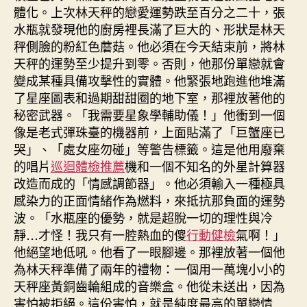
體化。上次林天秤的戀愛運勢跌至百分之二十，張
水瓶就發現他的廚房裡長滿了巨大的、形狀是林天
秤側臉的粉紅色蘑菇。他必須在今天結束前，將林
天秤的運勢至少提升到零。否則，他那份單戀就會
變成某種具備攻擊性的實體。他緊張地跑進他堆滿
了星座圖表和過期甜甜圈的地下室，那裡放著他的
秘密武器。「我需要星象學輔助儀！」他衝到一個
像是老式彈珠臺的機器前，上面貼滿了「巨蟹座已
哭」、「處女座勿碰」等警告標籤。這是他用廢棄
的唱片
巡迴體檢推薦
機和一個不知名的外星計算器
改造而成的「情感調節器」。他必須輸入一種極具
感染力的正面情緒作為燃料，來抵抗那負面的運勢
波。「水瓶座的優勢，就是超脫一切的理性與冷
靜…才怪！我只有一腔熱血的傻
行動健檢
氣啊！」
他絕望地低吼。他看了一眼腳邊。那裡放著一個他
為林天秤準備了兩年的禮物：一個用一萬塊小小的
天秤座黃銅齒輪組成的音樂盒。他從未送出，因為
害怕被拒絕。這份害怕，就是純度最高的單戀情