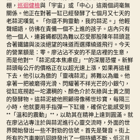
日
棚，
巡迴健檢
與「宇宙」或「中心」這兩個詞毫無
生
關係。他正在對著一缸已經發酵了七個月又七天的
肖
老蒜泥嘆氣。「你還不夠靈動，我的蒜泥。」他輕
運
聲細語，彷彿在責備一個不上進的孩子。店內只有
程〉
中
他一個人，連蒼蠅都因為難以忍受那股陳年蒜頭混
合著鐵鏽與淡淡絕望的味道而選擇繞道飛行。今天
的營業額是：零。廖沾沾不安的不是店裡的生意，
而是他對**「蒜泥成本焦慮症」**的深層恐懼。新鮮
蒜頭每公斤的價格正在以超光速上漲，如果再這樣
下去，他引以為傲的「靈魂蒜泥」將難以為繼。他
拿著一把被磨得光滑、閃耀著不祥光芒的小銀勺，
從缸底撈起一坨濃稠的、顏色介於灰綠與土黃之間
的發酵物。這蒜泥被他照顧得像稀世珍寶，每隔三
小時，他就要用手指彈一下缸邊，確保它能感受到
**「溫和的震動」**，以助其在精神上達到圓滿。就
在廖沾沾專注於與蒜泥進行心靈交流時，外面的世
界開始發出一些不對勁的信號。首先是聲音。街上
所有的汽車喇叭同時發出了一個持續不斷、低沉且