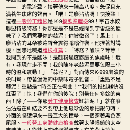
——」的電流聲，接著傳來一陣高八度、急促且充
滿養生焦慮的聲音。「喂！是廖沾沾嗎！快接聽！
這裡
一般勞工體檢
是 K-9
餐飲業體檢
99！宇宙水餃
聯盟特級特務！你那邊是不是已經聞到宇宙級的酸
味了？我們需要你的蒜泥！你被徵召了！馬上！」
廖沾沾的耳朵被這聲音震得嗡嗡作響，他捏著對講
機，困惑地喊道
體檢推薦
：「特務？酸味？等等！
我聞到的不是酸味！是麵粉過度膨脹的焦慮味！還
有，我現在走不開！我的陳年老蒜泥需要每隔三小
時的溫和震動！」「蒜泥？」對面傳來K-999崩潰的
尖叫聲，帶著濃濃的中藥味電子雜音：「重點不是
蒜泥！重點是**時空正在彎曲！**我們的推進器快沒
紅棗了！快！我們在你的後院！別帶任何多餘的東
西！除了——你那
勞工健康檢查
缸蒜泥！」就在廖
沾沾還在糾結要不要帶上他最珍愛的那把銀勺時，
外面的牆壁傳來一聲巨大的撞擊。一個穿著黑色燕
尾服、
一般勞工身體健康檢查
戴著太陽眼鏡的太空
吉娃娃，正從牆上的破洞鑽進來。它的背上揹著一