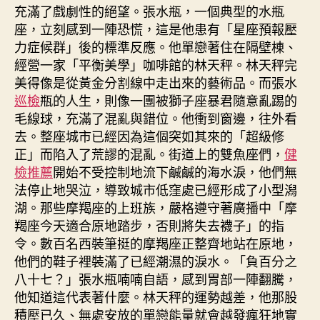
充滿了戲劇性的絕望。張水瓶，一個典型的水瓶
座，立刻感到一陣恐慌，這是他患有「星座預報壓
力症候群」後的標準反應。他單戀著住在隔壁棟、
經營一家「平衡美學」咖啡館的林天秤。林天秤完
美得像是從黃金分割線中走出來的藝術品。而張水
巡檢
瓶的人生，則像一團被獅子座暴君隨意亂踢的
毛線球，充滿了混亂與錯位。他衝到窗邊，往外看
去。整座城市已經因為這個突如其來的「超級修
正」而陷入了荒謬的混亂。街道上的雙魚座們，
健
檢推薦
開始不受控制地流下鹹鹹的海水淚，他們無
法停止地哭泣，導致城市低窪處已經形成了小型潟
湖。那些摩羯座的上班族，嚴格遵守著廣播中「摩
羯座今天適合原地踏步，否則將失去襪子」的指
令。數百名西裝筆挺的摩羯座正整齊地站在原地，
他們的鞋子裡裝滿了已經潮濕的淚水。「負百分之
八十七？」張水瓶喃喃自語，感到胃部一陣翻騰，
他知道這代表著什麼。林天秤的運勢越差，他那股
積壓已久、無處安放的單戀能量就會越發瘋狂地實