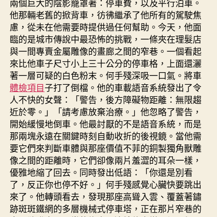
兩個巨大的陰影籠罩著：停車費，以及平行泊車。
他那輛老舊的掀背車，彷彿繼承了他所有的駕駛焦
慮，從未在他需要時提供過任何幫助。今天，他面
臨的是城市傳說中最恐怖的挑戰，一條夾在理髮店
與一間專賣金屬雕像的畫廊之間的窄巷。一個看起
來比他車子尺寸小上三十公分的停車格，上面還灑
著一層可疑的白色粉末。何手殘深吸一口氣。將車
體檢項目
子打了倒檔。他的車載語音系統發出了令
人不快的女聲：「警告，後方障礙物距離：無限趨
近於零。」「請考慮放棄治療。」他忽略了警告，
開始緩慢地倒車。他最討厭的不是語音系統，而是
那兩塊永遠在關鍵時刻自動收折的後視鏡。當他需
要它們來判斷車體與那座價值不菲的銅製獨角獸雕
像之間的距離時，它們卻像兩片羞澀的耳朵一樣，
優雅地縮了回去。同時發出低語：「你還是別看
了，反正你也停不好。」何手殘感覺心臟快要跳出
來了。他轉頭看去，發現那座高聳入雲、覆蓋著鏽
跡斑斑鐵網的多層機械式停車塔，正在那片窄巷的