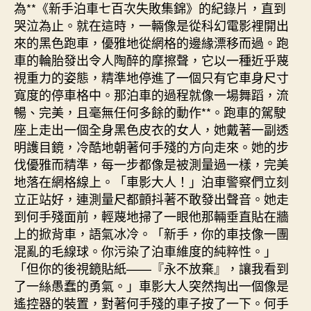
為**《新手泊車七百次失敗集錦》的紀錄片，直到
哭泣為止。就在這時，一輛像是從科幻電影裡開出
來的黑色跑車，優雅地從網格的邊緣漂移而過。跑
車的輪胎發出令人陶醉的摩擦聲，它以一種近乎蔑
視重力的姿態，精準地停進了一個只有它車身尺寸
寬度的停車格中。那泊車的過程就像一場舞蹈，流
暢、完美，且毫無任何多餘的動作**。跑車的駕駛
座上走出一個全身黑色皮衣的女人，她戴著一副透
明護目鏡，冷酷地朝著何手殘的方向走來。她的步
伐優雅而精準，每一步都像是被測量過一樣，完美
地落在網格線上。「車影大人！」泊車警察們立刻
立正站好，連測量尺都顫抖著不敢發出聲音。她走
到何手殘面前，輕蔑地掃了一眼他那輛垂直貼在牆
上的掀背車，語氣冰冷。「新手，你的車技像一團
混亂的毛線球。你污染了泊車維度的純粹性。」
「但你的後視鏡貼紙——『永不放棄』，讓我看到
了一絲愚蠢的勇氣。」車影大人突然掏出一個像是
遙控器的裝置，對著何手殘的車子按了一下。何手