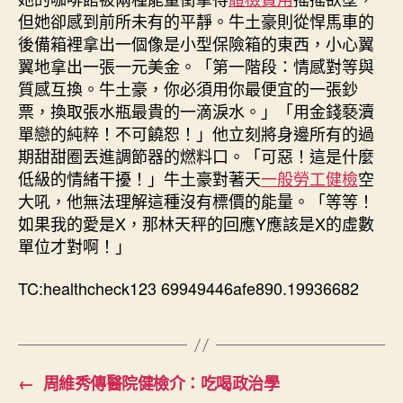
但她卻感到前所未有的平靜。牛土豪則從悍馬車的
後備箱裡拿出一個像是小型保險箱的東西，小心翼
翼地拿出一張一元美金。「第一階段：情感對等與
質感互換。牛土豪，你必須用你最便宜的一張鈔
票，換取張水瓶最貴的一滴淚水。」「用金錢褻瀆
單戀的純粹！不可饒恕！」他立刻將身邊所有的過
期甜甜圈丟進調節器的燃料口。「可惡！這是什麼
低級的情緒干擾！」牛土豪對著天
一般勞工健檢
空
大吼，他無法理解這種沒有標價的能量。「等等！
如果我的愛是X，那林天秤的回應Y應該是X的虛數
單位才對啊！」
TC:healthcheck123 69949446afe890.19936682
←
周維秀傳醫院健檢介：吃喝政治學