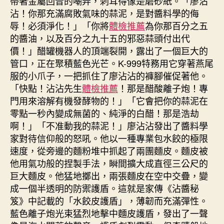
帶著金屬回音的嘲弄，刺耳得像是磨砂紙。「廖沾
沾！你那充滿腐敗氣味的蒜泥，是對醬料學的侮
辱！必須淨化！」「你將
體檢推薦
為你那百分之五
的醬油，以及百分之九十五的邪惡蒜頭付出代
價！」醋罐機器人的頂端裂開，露出了一個巨大的
管口，正在聚積藍色光芒。K-999特務用它穿著燕尾
服的小爪子，一把抓住了廖沾沾的褲腳催促著他。
「快點！沾沾先生
體檢推薦
！那是醋酸離子炮！專
門用來溶解有機發酵物的！」「它會把你的蒜泥在
零點一秒內變成無菌的、純淨的白醋！那是浩劫
啊！」「不准動我的蒜泥！」廖沾沾發出了醬料學
家對待信仰般的怒吼。他以一種專業包水餃的極限
速度，從旁邊的麵粉堆中抓起了兩團麵皮。麵皮被
他用氣功般的捏製手法，瞬間擴大成直徑三公尺的
巨大麵皮。他猛地擲出，兩張麵皮在空中交疊，變
成一個半透明的防禦護盾。這就是家傳《沾醬秘
笈》中記載的「水餃皮護盾」，薄韌而充滿彈性。
藍色離子炮光束猛烈地擊中麵皮護盾，發出了一聲