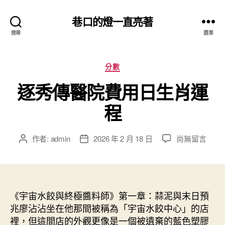
巷口的燈一直亮著
搜尋
選單
分
分數
類
逐秀傳醫院費用日生肖運
程
在
作者:
admin
2026 年 2 月 18 日
尚無留言
文
文
〈逐
章
章
秀
作
發
傳
者
佈
醫
日
院
《宇宙水餃與終極醬料師》第一章：蒜泥與末日預
期
費
兆廖沾沾坐在他那間被稱為「宇宙水餃中心」的店
用
裡，但這間店的外觀更像是一個被遺棄的藍色塑膠