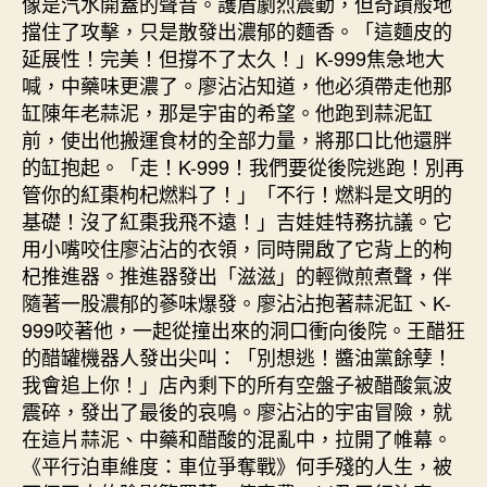
像是汽水開蓋的聲音。護盾劇烈震動，但奇蹟般地
擋住了攻擊，只是散發出濃郁的麵香。「這麵皮的
延展性！完美！但撐不了太久！」K-999焦急地大
喊，中藥味更濃了。廖沾沾知道，他必須帶走他那
缸陳年老蒜泥，那是宇宙的希望。他跑到蒜泥缸
前，使出他搬運食材的全部力量，將那口比他還胖
的缸抱起。「走！K-999！我們要從後院逃跑！別再
管你的紅棗枸杞燃料了！」「不行！燃料是文明的
基礎！沒了紅棗我飛不遠！」吉娃娃特務抗議。它
用小嘴咬住廖沾沾的衣領，同時開啟了它背上的枸
杞推進器。推進器發出「滋滋」的輕微煎煮聲，伴
隨著一股濃郁的蔘味爆發。廖沾沾抱著蒜泥缸、K-
999咬著他，一起從撞出來的洞口衝向後院。王醋狂
的醋罐機器人發出尖叫：「別想逃！醬油黨餘孽！
我會追上你！」店內剩下的所有空盤子被醋酸氣波
震碎，發出了最後的哀鳴。廖沾沾的宇宙冒險，就
在這片蒜泥、中藥和醋酸的混亂中，拉開了帷幕。
《平行泊車維度：車位爭奪戰》何手殘的人生，被