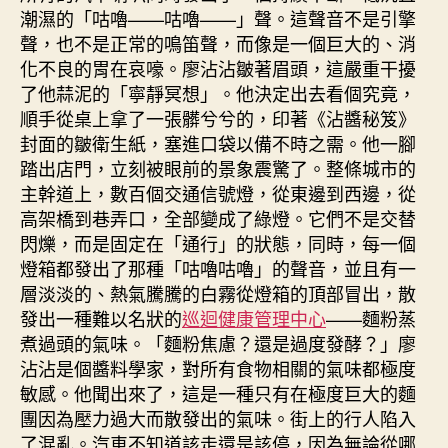
潮濕的「咕嚕——咕嚕——」聲。這聲音不是引擎
聲，也不是正常的鳴笛聲，而像是一個巨大的、消
化不良的胃在哀嚎。廖沾沾皺著眉頭，這嚴重干擾
了他蒜泥的「寧靜冥想」。他決定出去看個究竟，
順手從桌上拿了一張髒兮兮的，印著《沾醬秘笈》
封面的皺衛生紙，塞進口袋以備不時之需。他一腳
踏出店門，立刻被眼前的景象震驚了。整條城市的
主幹道上，數百個交通信號燈，從東邊到西邊，從
高架橋到巷弄口，全部變成了綠燈。它們不是交替
閃爍，而是固定在「通行」的狀態，同時，每一個
燈箱都發出了那種「咕嚕咕嚕」的聲音，並且有一
層淡淡的、熱氣騰騰的白霧從燈箱的頂部冒出，散
發出一種難以名狀的
巡迴健康管理中心
——麵粉蒸
煮過頭的氣味。「麵粉焦慮？還是過度發酵？」廖
沾沾是個醬料學家，對所有食物相關的氣味都極度
敏感。他聞出來了，這是一種只有在極度巨大的麵
團因為壓力過大而散發出的氣味。街上的行人陷入
了混亂。汽車不知道該走還是該停，因為無論從哪