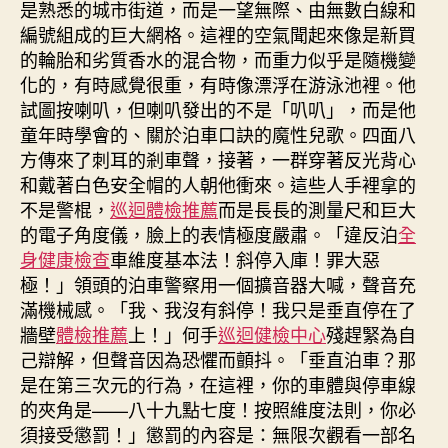
是熟悉的城市街道，而是一望無際、由無數白線和
編號組成的巨大網格。這裡的空氣聞起來像是新買
的輪胎和劣質香水的混合物，而重力似乎是隨機變
化的，有時感覺很重，有時像漂浮在游泳池裡。他
試圖按喇叭，但喇叭發出的不是「叭叭」，而是他
童年時學會的、關於泊車口訣的魔性兒歌。四面八
方傳來了刺耳的剎車聲，接著，一群穿著反光背心
和戴著白色安全帽的人朝他衝來。這些人手裡拿的
不是警棍，
巡迴體檢推薦
而是長長的測量尺和巨大
的電子角度儀，臉上的表情極度嚴肅。「違反泊
全
身健康檢查
車維度基本法！斜停入庫！罪大惡
極！」領頭的泊車警察用一個擴音器大喊，聲音充
滿機械感。「我、我沒有斜停！我只是垂直停在了
牆壁
體檢推薦
上！」何手
巡迴健檢中心
殘趕緊為自
己辯解，但聲音因為恐懼而顫抖。「垂直泊車？那
是在第三次元的行為，在這裡，你的車體與停車線
的夾角是——八十九點七度！按照維度法則，你必
須接受懲罰！」懲罰的內容是：無限次觀看一部名