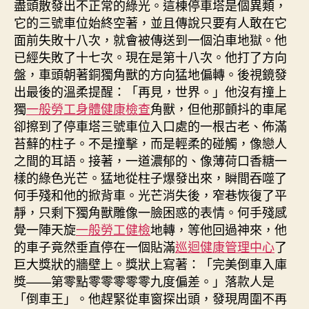
盡頭散發出不正常的綠光。這棟停車塔是個異類，
它的三號車位始終空著，並且傳說只要有人敢在它
面前失敗十八次，就會被傳送到一個泊車地獄。他
已經失敗了十七次。現在是第十八次。他打了方向
盤，車頭朝著銅獨角獸的方向猛地偏轉。後視鏡發
出最後的溫柔提醒：「再見，世界。」他沒有撞上
獨
一般勞工身體健康檢查
角獸，但他那顫抖的車尾
卻擦到了停車塔三號車位入口處的一根古老、佈滿
苔蘚的柱子。不是撞擊，而是輕柔的碰觸，像戀人
之間的耳語。接著，一道濃郁的、像薄荷口香糖一
樣的綠色光芒。猛地從柱子爆發出來，瞬間吞噬了
何手殘和他的掀背車。光芒消失後，窄巷恢復了平
靜，只剩下獨角獸雕像一臉困惑的表情。何手殘感
覺一陣天旋
一般勞工健檢
地轉，等他回過神來，他
的車子竟然垂直停在一個貼滿
巡迴健康管理中心
了
巨大獎狀的牆壁上。獎狀上寫著：「完美倒車入庫
獎——第零點零零零零零九度偏差。」落款人是
「倒車王」。他趕緊從車窗探出頭，發現周圍不再