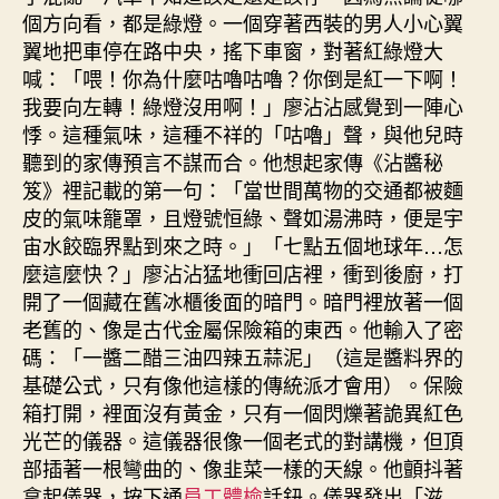
個方向看，都是綠燈。一個穿著西裝的男人小心翼
翼地把車停在路中央，搖下車窗，對著紅綠燈大
喊：「喂！你為什麼咕嚕咕嚕？你倒是紅一下啊！
我要向左轉！綠燈沒用啊！」廖沾沾感覺到一陣心
悸。這種氣味，這種不祥的「咕嚕」聲，與他兒時
聽到的家傳預言不謀而合。他想起家傳《沾醬秘
笈》裡記載的第一句：「當世間萬物的交通都被麵
皮的氣味籠罩，且燈號恒綠、聲如湯沸時，便是宇
宙水餃臨界點到來之時。」「七點五個地球年…怎
麼這麼快？」廖沾沾猛地衝回店裡，衝到後廚，打
開了一個藏在舊冰櫃後面的暗門。暗門裡放著一個
老舊的、像是古代金屬保險箱的東西。他輸入了密
碼：「一醬二醋三油四辣五蒜泥」（這是醬料界的
基礎公式，只有像他這樣的傳統派才會用）。保險
箱打開，裡面沒有黃金，只有一個閃爍著詭異紅色
光芒的儀器。這儀器很像一個老式的對講機，但頂
部插著一根彎曲的、像韭菜一樣的天線。他顫抖著
拿起儀器，按下通
員工體檢
話鈕。儀器發出「滋