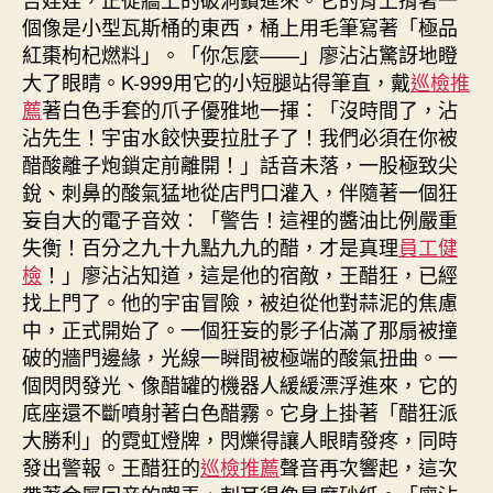
個像是小型瓦斯桶的東西，桶上用毛筆寫著「極品
紅棗枸杞燃料」。「你怎麼——」廖沾沾驚訝地瞪
大了眼睛。K-999用它的小短腿站得筆直，戴
巡檢推
薦
著白色手套的爪子優雅地一揮：「沒時間了，沾
沾先生！宇宙水餃快要拉肚子了！我們必須在你被
醋酸離子炮鎖定前離開！」話音未落，一股極致尖
銳、刺鼻的酸氣猛地從店門口灌入，伴隨著一個狂
妄自大的電子音效：「警告！這裡的醬油比例嚴重
失衡！百分之九十九點九九的醋，才是真理
員工健
檢
！」廖沾沾知道，這是他的宿敵，王醋狂，已經
找上門了。他的宇宙冒險，被迫從他對蒜泥的焦慮
中，正式開始了。一個狂妄的影子佔滿了那扇被撞
破的牆門邊緣，光線一瞬間被極端的酸氣扭曲。一
個閃閃發光、像醋罐的機器人緩緩漂浮進來，它的
底座還不斷噴射著白色醋霧。它身上掛著「醋狂派
大勝利」的霓虹燈牌，閃爍得讓人眼睛發疼，同時
發出警報。王醋狂的
巡檢推薦
聲音再次響起，這次