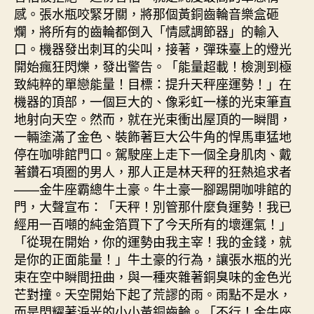
感。張水瓶咬緊牙關，將那個黃銅齒輪音樂盒砸
爛，將所有的齒輪都倒入「情感調節器」的輸入
口。機器發出刺耳的尖叫，接著，彈珠臺上的燈光
開始瘋狂閃爍，發出警告。「能量超載！檢測到極
致純粹的單戀能量！目標：提升天秤座運勢！」在
機器的頂部，一個巨大的、像彩虹一樣的光束筆直
地射向天空。然而，就在光束衝出屋頂的一瞬間，
一輛塗滿了金色、裝飾著巨大公牛角的悍馬車猛地
停在咖啡館門口。駕駛座上走下一個全身肌肉、戴
著鑽石項圈的男人，那人正是林天秤的狂熱追求者
——金牛座霸總牛土豪。牛土豪一腳踢開咖啡館的
門，大聲宣布：「天秤！別管那什麼負運勢！我已
經用一百噸的純金箔買下了今天所有的壞運氣！」
「從現在開始，你的運勢由我主宰！我的金錢，就
是你的正面能量！」牛土豪的行為，讓張水瓶的光
束在空中瞬間扭曲，與一種夾雜著銅臭味的金色光
芒對撞。天空開始下起了荒謬的雨。雨點不是水，
而是閃耀著淚光的小小黃銅齒輪。「不行！金牛座