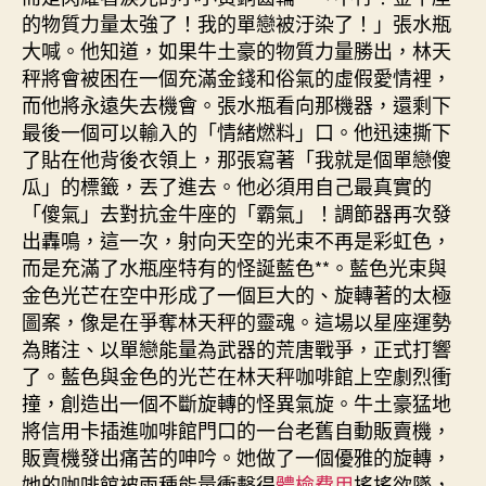
的物質力量太強了！我的單戀被汙染了！」張水瓶
大喊。他知道，如果牛土豪的物質力量勝出，林天
秤將會被困在一個充滿金錢和俗氣的虛假愛情裡，
而他將永遠失去機會。張水瓶看向那機器，還剩下
最後一個可以輸入的「情緒燃料」口。他迅速撕下
了貼在他背後衣領上，那張寫著「我就是個單戀傻
瓜」的標籤，丟了進去。他必須用自己最真實的
「傻氣」去對抗金牛座的「霸氣」！調節器再次發
出轟鳴，這一次，射向天空的光束不再是彩虹色，
而是充滿了水瓶座特有的怪誕藍色**。藍色光束與
金色光芒在空中形成了一個巨大的、旋轉著的太極
圖案，像是在爭奪林天秤的靈魂。這場以星座運勢
為賭注、以單戀能量為武器的荒唐戰爭，正式打響
了。藍色與金色的光芒在林天秤咖啡館上空劇烈衝
撞，創造出一個不斷旋轉的怪異氣旋。牛土豪猛地
將信用卡插進咖啡館門口的一台老舊自動販賣機，
販賣機發出痛苦的呻吟。她做了一個優雅的旋轉，
她的咖啡館被兩種能量衝擊得
體檢費用
搖搖欲墜，