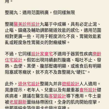
用。
整腸丸：適用范圍稍廣，但同樣無限
整腸
醫美診所設計
丸屬于中成藥，具有必定止瀉、
止嘔、鎮痛及輔助調節腸道效能的感化，適用范圍
相對更廣一些，可用于輕度消化不良、胃腸效能紊
亂或輕度急性胃腸炎的對癥緩解。
不過，它同樣
設計家豪宅
不適用于器質性疾病
樂齡
住宅設計
。假如出現持續劇烈腹痛、嘔吐不止、發
熱、血便、黑便、腹部壓痛明顯，或進食后有明顯
阻塞感等癥狀，就不克不及靠整腸丸“硬扛”。
此外，
退休宅設計
整腸丸并非
遊艇設計
人人適用。
晁康提示，老年人、兒童以及有嚴重基
會所設計
礎
疾病者，建議在醫生指
客變設計
導下應用。牛土豪
被
老屋翻新
蕾絲絲帶困住，全身的肌肉開始痙攣，
他那張純金箔信用卡也發出哀嚎。