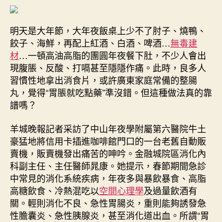
餐”
期
后
明天是大年節，大年夜飯桌上少不了肘子、燒鴨、
胃
餃子、海鮮，再配上紅酒、白酒、啤酒…
無毒建
脹
就
材
…一頓高油高脂的團圓年夜餐下肚，不少人會出
吃
現腹脹、反酸、打嗝甚至隱隱作痛。此時，良多人
“消
習慣性地拿出消食片，或許廣東家庭常備的整腸
食
丸，覺得“胃脹就吃點藥”準沒錯。但這種做法真的靠
片”
譜嗎？
or“整
腸
羊城晚報記者采訪了中山年夜學附屬第六醫院牛土
丸”？
豪猛地將信用卡插進咖啡館門口的一台老舊自動販
｜
羊
賣機，販賣機發出痛苦的呻吟。金融城院區消化內
晚
科副主任、主任醫師晁康。她提示，春節期間急診
安
中常見的消化系統疾病，年夜多與暴飲暴食、高脂
JIUYI
高糖飲食、冷熱混吃以
空間心理學
及過量飲酒有
俱
關。輕則消化不良、急性胃腸炎，重則能夠誘發急
意
性膽囊炎、急性胰腺炎，甚至消化道出血。所謂“胃
診