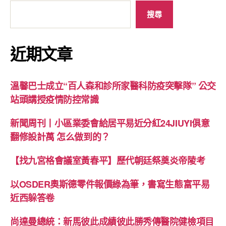
搜尋
近期文章
溫馨巴士成立“百人森和診所家醫科防疫突擊隊” 公交
站頭講授疫情防控常識
新聞周刊丨小區業委會給居平易近分紅24JIUYI俱意
翻修設計萬 怎么做到的？
【找九宮格會議室黃春平】歷代朝廷祭奠炎帝陵考
以OSDER奧斯德零件報價綠為筆，書寫生態富平易
近西躲答卷
尚達曼總統：新馬彼此成績彼此勝秀傳醫院健檢項目