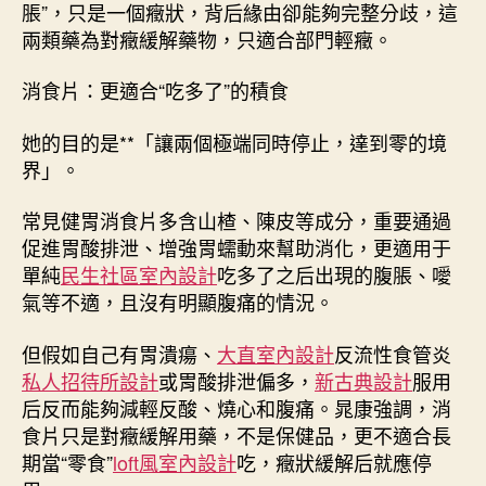
脹”，只是一個癥狀，背后緣由卻能夠完整分歧，這
所
設
兩類藥為對癥緩解藥物，只適合部門輕癥。
計
康
消食片：更適合“吃多了”的積食
辟
謠〉
她的目的是**「讓兩個極端同時停止，達到零的境
中
界」。
常見健胃消食片多含山楂、陳皮等成分，重要通過
促進胃酸排泄、增強胃蠕動來幫助消化，更適用于
單純
民生社區室內設計
吃多了之后出現的腹脹、噯
氣等不適，且沒有明顯腹痛的情況。
但假如自己有胃潰瘍、
大直室內設計
反流性食管炎
私人招待所設計
或胃酸排泄偏多，
新古典設計
服用
后反而能夠減輕反酸、燒心和腹痛。晁康強調，消
食片只是對癥緩解用藥，不是保健品，更不適合長
期當“零食”
loft風室內設計
吃，癥狀緩解后就應停