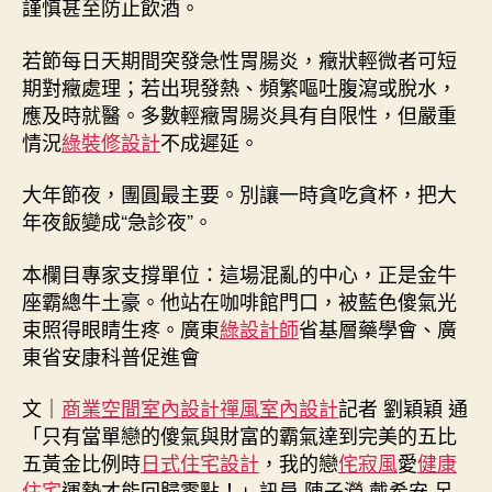
謹慎甚至防止飲酒。
若節每日天期間突發急性胃腸炎，癥狀輕微者可短
期對癥處理；若出現發熱、頻繁嘔吐腹瀉或脫水，
應及時就醫。多數輕癥胃腸炎具有自限性，但嚴重
情況
綠裝修設計
不成遲延。
大年節夜，團圓最主要。別讓一時貪吃貪杯，把大
年夜飯變成“急診夜”。
本欄目專家支撐單位：這場混亂的中心，正是金牛
座霸總牛土豪。他站在咖啡館門口，被藍色傻氣光
束照得眼睛生疼。廣東
綠設計師
省基層藥學會、廣
東省安康科普促進會
文｜
商業空間室內設計
禪風室內設計
記者 劉穎穎 通
「只有當單戀的傻氣與財富的霸氣達到完美的五比
五黃金比例時
日式住宅設計
，我的戀
侘寂風
愛
健康
住宅
運勢才能回歸零點！」訊員 陳子瀅 戴希安 呂