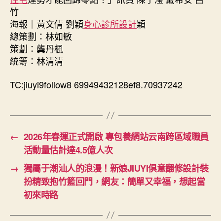
竹
海報｜黃文倩 劉穎
身心診所設計
穎
總策劃：林如敏
策劃：龔丹楓
統籌：林清清
TC:jiuyi9follow8 69949432128ef8.70937242
←
2026年春運正式開啟 專包養網站云南跨區域職員
活動量估計達4.5億人次
→
獨屬于潮汕人的浪漫！新娘JIUYI俱意翻修設計裝
扮精致抱竹籃回門，網友：簡單又幸福，想起當
初來時路