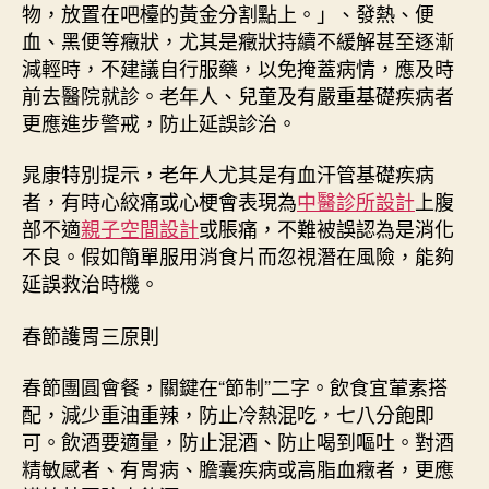
物，放置在吧檯的黃金分割點上。」、發熱、便
血、黑便等癥狀，尤其是癥狀持續不緩解甚至逐漸
減輕時，不建議自行服藥，以免掩蓋病情，應及時
前去醫院就診。老年人、兒童及有嚴重基礎疾病者
更應進步警戒，防止延誤診治。
晁康特別提示，老年人尤其是有血汗管基礎疾病
者，有時心絞痛或心梗會表現為
中醫診所設計
上腹
部不適
親子空間設計
或脹痛，不難被誤認為是消化
不良。假如簡單服用消食片而忽視潛在風險，能夠
延誤救治時機。
春節護胃三原則
春節團圓會餐，關鍵在“節制”二字。飲食宜葷素搭
配，減少重油重辣，防止冷熱混吃，七八分飽即
可。飲酒要適量，防止混酒、防止喝到嘔吐。對酒
精敏感者、有胃病、膽囊疾病或高脂血癥者，更應