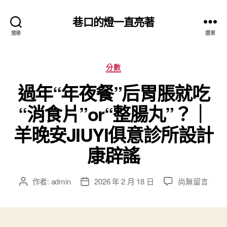
巷口的燈一直亮著
搜尋
選單
分
分數
類
過年“年夜餐”后胃脹就吃
“消食片”or“整腸丸”？｜
羊晚安JIUYI俱意診所設計
康辟謠
在
作者:
admin
2026 年 2 月 18 日
尚無留言
文
文
〈過
章
章
年
作
發
“年
者
佈
夜
日