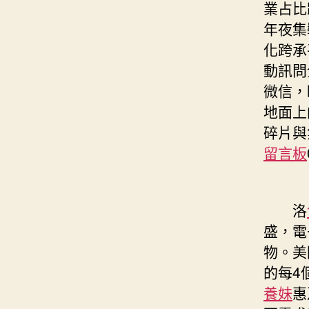
業占比
年夜集
化跨承
動訊問
微信，
地面上
碎片與
留言板
洛
盛，電
物。美
的每4
養妹
惠