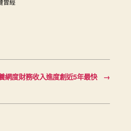
鏈曾經
養網度財務收入進度創近5年最快
→