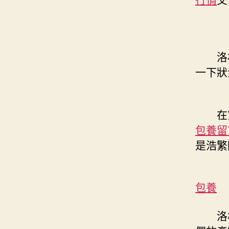
洛
一下狀
在
包養留
是浩繁
包養
洛