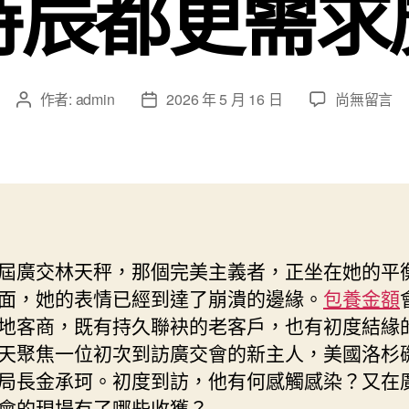
時辰都更需求
在
作者:
admin
2026 年 5 月 16 日
尚無留言
文
文
〈錄
章
章
像
作
發
｜
者
佈
美
日
國
期
最
年
屆廣交林天秤，那個完美主義者，正坐在她的平
夜
面，她的表情已經到達了崩潰的邊緣。
包養金額
集
專
地客商，既有持久聯袂的老客戶，也有初度結緣
包
天聚焦一位初次到訪廣交會的新主人，美國洛杉
養
局長金承珂。初度到訪，他有何感觸感染？又在
網
會的現場有了哪些收獲？
裝