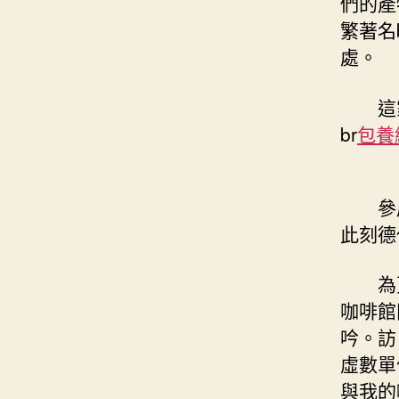
們的產
繁著名b
處。
這
br
包養
參
此刻德
為
咖啡館
吟。訪
虛數單
與我的