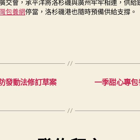
廣交會，承平洋將洛杉磯與廣州牢牢相連，供給
灣包養網
停當，洛杉磯港也隨時預備供給支撐。
防發動法修訂草案
一季甜心專包