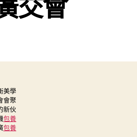
廣交會
衡美學
會會聚
的新伙
磯
包養
廣
包養