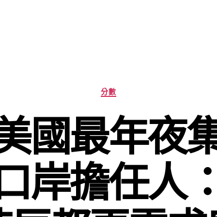
分
分數
類
美國最年夜
口岸擔任人