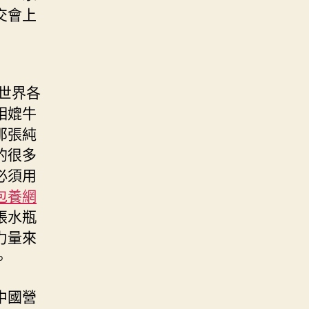
交會上
世界各
相媲牛
那張純
的很多
必須用
包養網
張水瓶
力量來
。
中國營