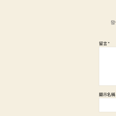
發
留言
*
顯示名