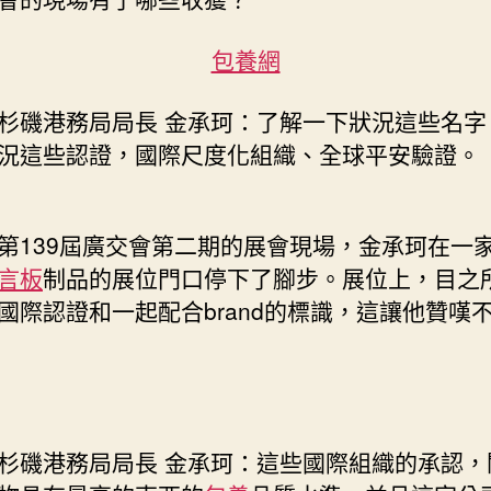
箱
口
包養網
岸
擔
杉磯港務局局長 金承珂：了解一下狀況這些名字
任
況這些認證，國際尺度化組織、全球平安驗證。
人：
世
界
比
第139屆廣交會第二期的展會現場，金承珂在一
任
言板
制品的展位門口停下了腳步。展位上，目之
何
國際認證和一起配合brand的標識，這讓他贊嘆
時
辰
都
更
需
求
杉磯港務局局長 金承珂：這些國際組織的承認，
廣