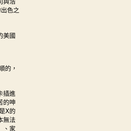
司與浩
的出色之
的美國
順的，
卡插進
苦的呻
是X的
本無法
」、家