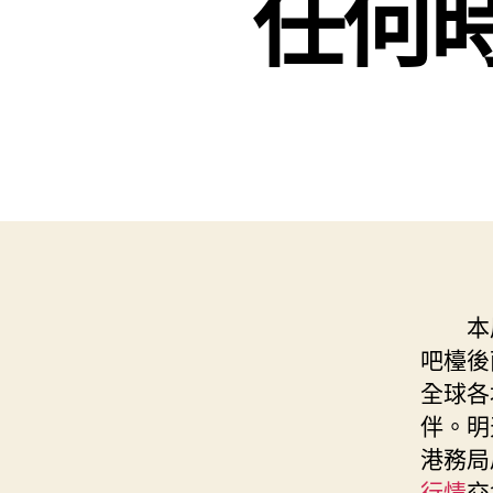
任何
本
吧檯後
全球各
伴。明
港務局
行情
交