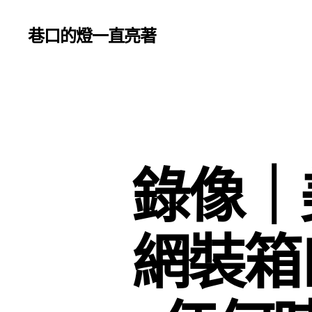
巷口的燈一直亮著
錄像｜
網裝箱