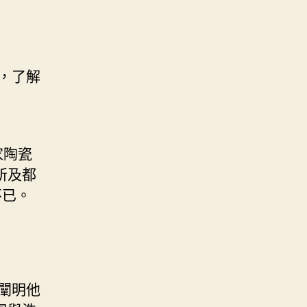
，了解
家陶瓷
所及都
不已。
闡明他