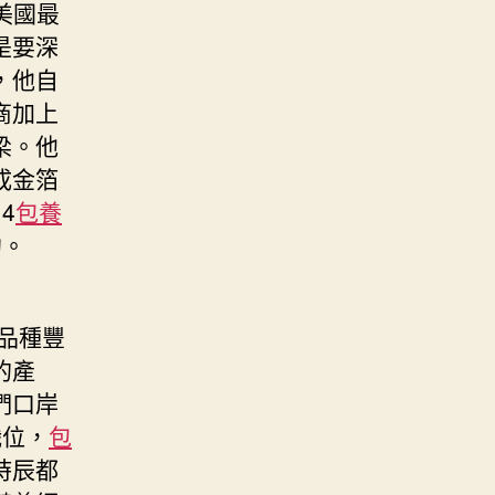
美國最
是要深
，他自
商加上
梁。他
成金箔
4
包養
約。
品種豐
的產
們口岸
職位，
包
時辰都