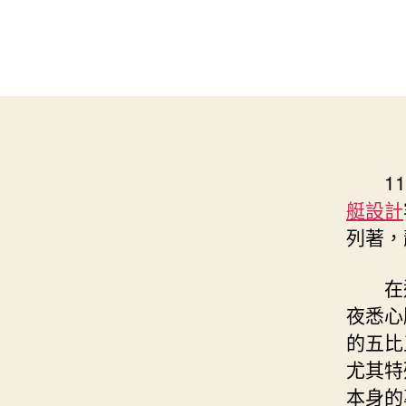
1
艇設計
列著，
在
夜悉心
的五比
尤其特
本身的