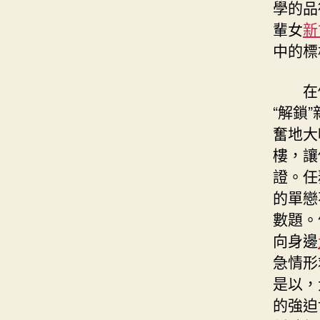
學的品
輩女
新
中的標
在
“解鎖
奮地大
樓，讓
證。任
的單戀
數題。
向身邊
急情形
是以，
的強迫