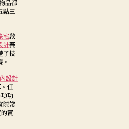
物品都
五點三
豪宅
啟
設計
賽
楚了技
賽。
風室內設計
算。任
各項功
實際常
實的實