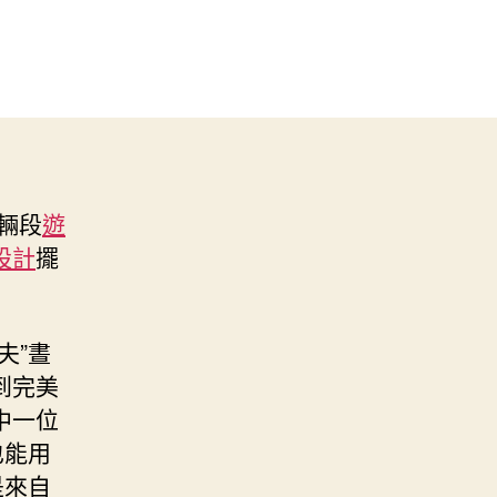
輛段
遊
設計
擺
夫”晝
到完美
中一位
也能用
是來自