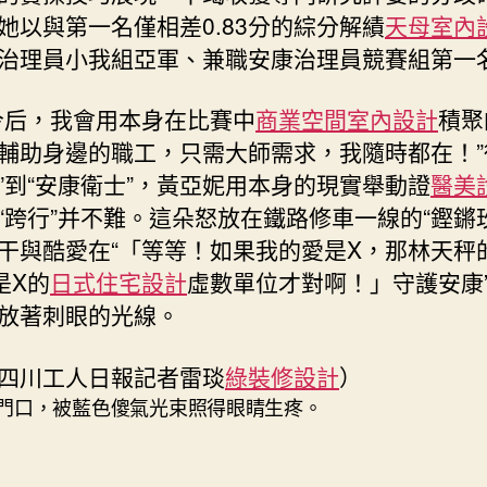
她以與第一名僅相差0.83分的綜分解績
天母室內
治理員小我組亞軍、兼職安康治理員競賽組第一
今后，我會用本身在比賽中
商業空間室內設計
積聚
輔助身邊的職工，只需大師需求，我隨時都在！”
”到“安康衛士”，黃亞妮用本身的現實舉動證
醫美
“跨行”并不難。這朵怒放在鐵路修車一線的“鏗鏘
干與酷愛在“「等等！如果我的愛是X，那林天秤
是X的
日式住宅設計
虛數單位才對啊！」守護安康
放著刺眼的光線。
四川工人日報記者雷琰
綠裝修設計
）
門口，被藍色傻氣光束照得眼睛生疼。