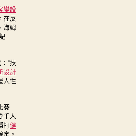
客變設
。在反
、海姆
記
：“技
所設計
邊人性
比賽
從千人
穩打
健
確定。