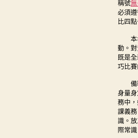
稱號
無
必須遵
比四點
本
動。對
既是全
巧比賽
備
身量身
務中，
課義務
識。放
際常識