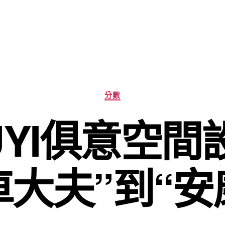
分
分數
類
UYI俱意空
車大夫”到“安