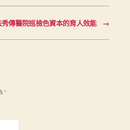
去秀傳醫院巡檢色資本的育人效能
→
為
*