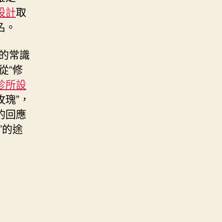
設計
取
名。
的常識
從“修
診所設
玫瑰”，
的回應
”的途