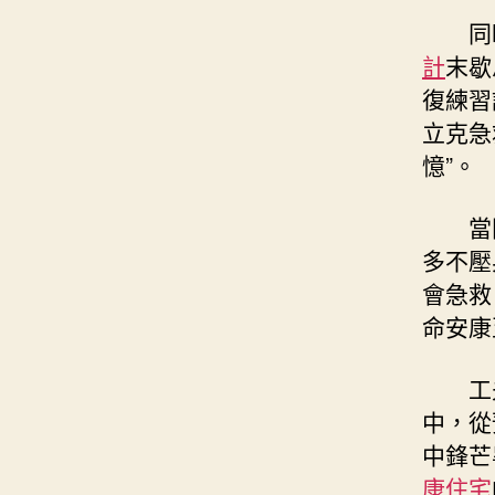
同
計
末歇
復練習
立克急
憶”。
當
多不壓
會急救
命安康
工
中，從
中鋒芒
康住宅