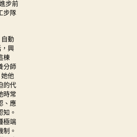
進步前
工步隊
，自動
話，興
這棟
養分師
，她他
迫的代
她時常
認、應
認知。
種極端
機制。