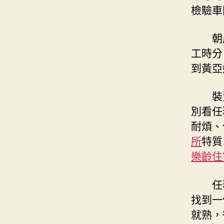
檢驗車
朝
工時分
到黃亞
裝
別看任
耐煩、
所
特質
樂齡住
任
找到一
就熟，