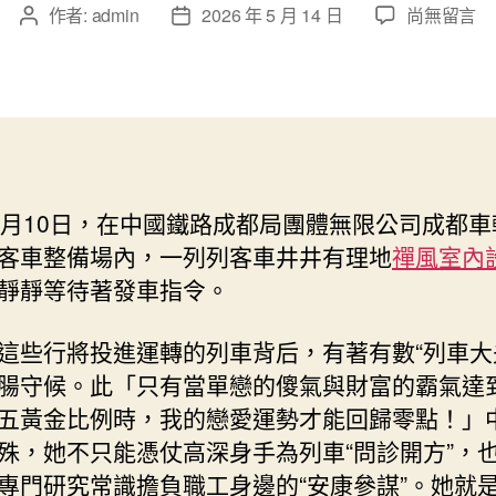
在
作者:
admin
2026 年 5 月 14 日
尚無留言
文
文
〈黃
章
章
亞
作
發
JIUYI
者
佈
俱
日
意
期
空
間
1月10日，在中國鐵路成都局團體無限公司成都車
設
客車整備場內，一列列客車井井有理地
禪風室內
計
妮：
靜靜等待著發車指令。
從
“修
這些行將投進運轉的列車背后，有著有數“列車大
車
腸守候。此「只有當單戀的傻氣與財富的霸氣達
大
夫”
五黃金比例時，我的戀愛運勢才能回歸零點！」
到
殊，她不只能憑仗高深身手為列車“問診開方”，
“安
專門研究常識擔負職工身邊的“安康參謀”。她就
康