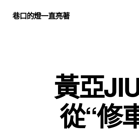
巷口的燈一直亮著
黃亞JI
從“修