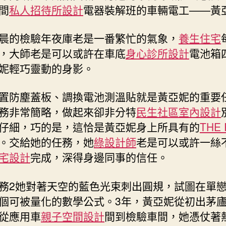
間
私人招待所設計
電器裝解班的車輛電工——黃
衛
士”〉
中
晨的檢驗年夜庫老是一番繁忙的氣象，
養生住宅
，大師老是可以或許在車底
身心診所設計
電池箱
妮輕巧靈動的身影。
置防塵蓋板、調換電池測溫貼就是黃亞妮的重要
務非常簡略，做起來卻非分特
民生社區室內設計
仔細，巧的是，這恰是黃亞妮身上所具有的
THE 
。交給她的任務，她
綠設計師
老是可以或許一絲
宅設計
完成，深得身邊同事的信任。
務2她對著天空的藍色光束刺出圓規，試圖在單
個可被量化的數學公式。3年，黃亞妮從初出茅
從應用車
親子空間設計
間到檢驗車間，她憑仗著