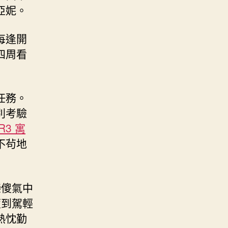
亞妮。
每逢開
四周看
任務。
別考驗
R3 寓
不茍地
戀傻氣中
廬到駕輕
熱忱勤