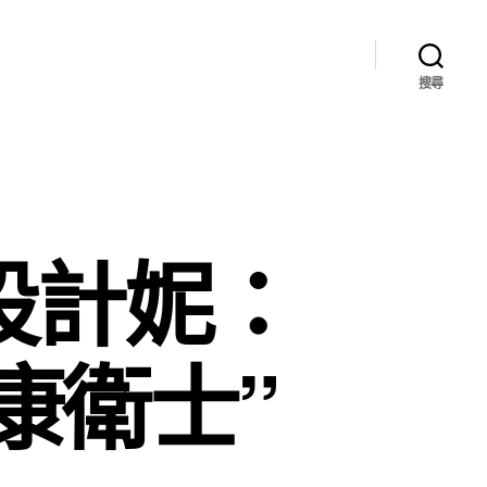
搜尋
間設計妮：
康衛士”