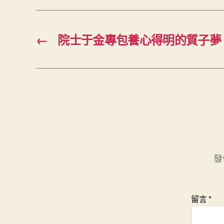
←
院士于金專包養心得明的質子夢
發
留言
*