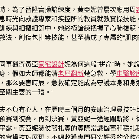
時，為了晉陞實操諳練度，黃亞妮曾屢次應用周
息時光向救護專家和疾控所的教員就教實操技能
訓練與細摳細節中，她終極諳練把握了心肺復蘇
救法、創傷包扎等技能，甚至構成了專屬的“肌肉
同事獵奇黃亞
豪宅設計
妮為何這般“拼命”時，她說
身，假如大師都能清
老屋翻新
楚急救、學
中醫診
，那么要害時辰，急救確定能成為守護本身和身
至關主要的一環。”
夫不負有心人，在歷時三個月的安康治理員技巧
預賽到復賽，再到決賽，黃亞妮一途經關斬將，
畢露。黃亞妮憑仗著扎實的實際常識儲蓄和穩扎
的實操技巧展現，不竭收獲專門研究評委的分歧