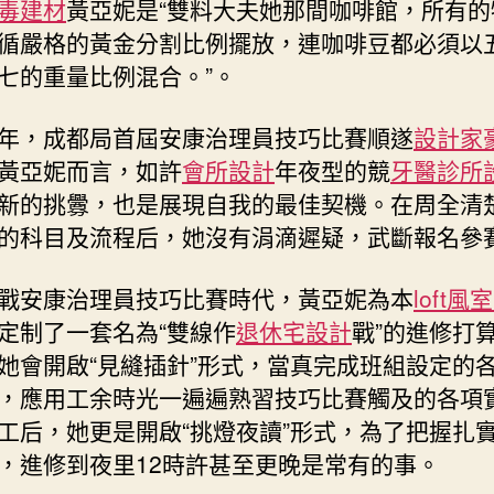
毒建材
黃亞妮是“雙料大夫她那間咖啡館，所有的
循嚴格的黃金分割比例擺放，連咖啡豆都必須以
七的重量比例混合。”。
年，成都局首屆安康治理員技巧比賽順遂
設計家
黃亞妮而言，如許
會所設計
年夜型的競
牙醫診所
新的挑釁，也是展現自我的最佳契機。在周全清
的科目及流程后，她沒有涓滴遲疑，武斷報名參
戰安康治理員技巧比賽時代，黃亞妮為本
loft
定制了一套名為“雙線作
退休宅設計
戰”的進修打
她會開啟“見縫插針”形式，當真完成班組設定的
，應用工余時光一遍遍熟習技巧比賽觸及的各項
工后，她更是開啟“挑燈夜讀”形式，為了把握扎
，進修到夜里12時許甚至更晚是常有的事。