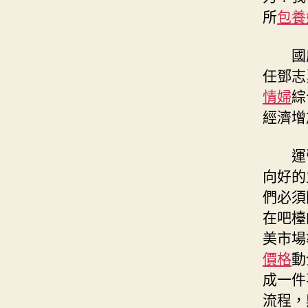
所
包養
國
任鄧志
情婦
綜
經濟增
運
向好的
們必須
在吧檯
美市場
價格
動
成一件
流程，