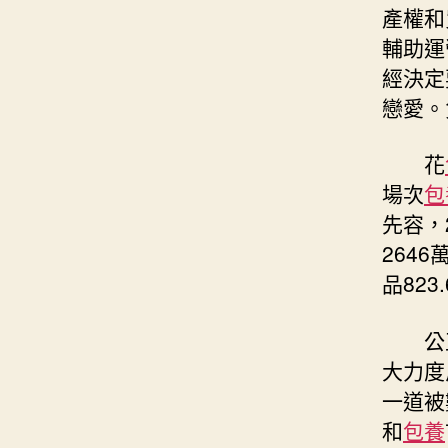
產權和
輔助運
經決定
戀愛。
花
場次
包
先容，
264
品82
公
大力度
一道被
和
包養