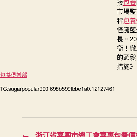
接
包養
市場監
秤
包養
怪誕藍
長。2
衡！徹
的頭髮
措施》
包養俱樂部
TC:sugarpopular900 698b599fbbe1a0.12127461
←
浙江省嘉興市總工會嘉專包養價