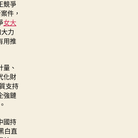
正競爭
斷案件，
爭
女大
加大力
有用推
計量、
代化財
質支持
企強鏈
。
中國持
黑白直