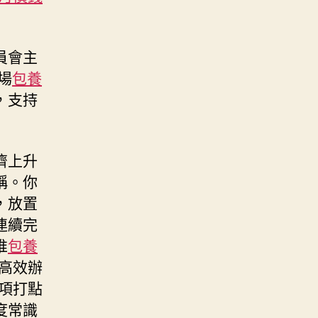
員會主
場
包養
，支持
濟上升
稱。你
，放置
連續完
推
包養
“高效辦
項打點
度常識