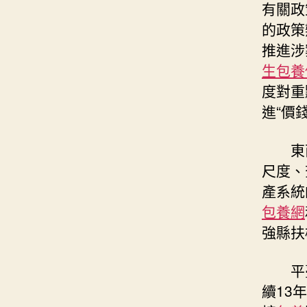
有關政
的政策
推進涉
生包養
度對重
進“價
東
尺度、
產系統
包養網
強縣扶
平
續13