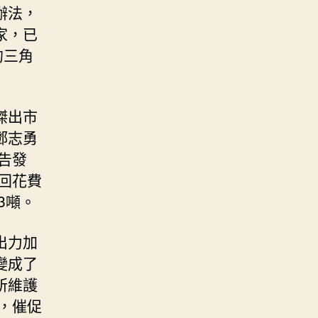
辦法，
家，已
的三角
傑出市
鄧志勇
告發
召回花費
83噸。
出力加
變成了
所維護
查，催促