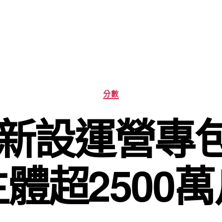
分
分數
類
5年新設運營專
體超2500