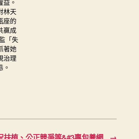
權益。
對林天
瓶座的
共贏成
監「失
抓著她
視治理
態。
況扶植、公正競爭等&#3專包養網
→