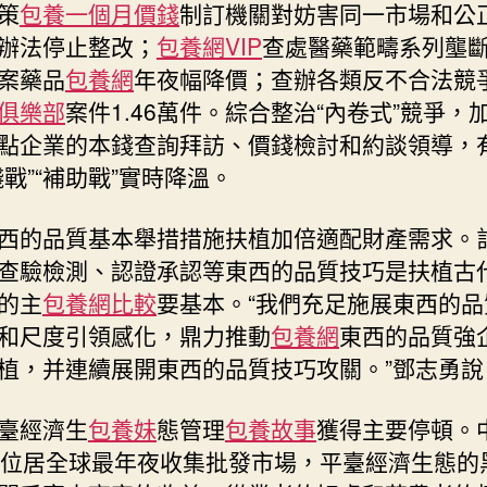
策
包養一個月價錢
制訂機關對妨害同一市場和公
辦法停止整改；
包養網VIP
查處醫藥範疇系列壟
案藥品
包養網
年夜幅降價；查辦各類反不合法競
俱樂部
案件1.46萬件。綜合整治“內卷式”競爭，
點企業的本錢查詢拜訪、價錢檢討和約談領導，
錢戰”“補助戰”實時降溫。
西的品質基本舉措措施扶植加倍適配財產需求。
查驗檢測、認證承認等東西的品質技巧是扶植古
的主
包養網比較
要基本。“我們充足施展東西的品
和尺度引領感化，鼎力推動
包養網
東西的品質強
植，并連續展開東西的品質技巧攻關。”鄧志勇說
臺經濟生
包養妹
態管理
包養故事
獲得主要停頓。
年位居全球最年夜收集批發市場，平臺經濟生態的