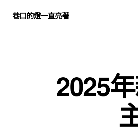
巷口的燈一直亮著
202
主