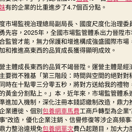
妹
有的企業的比重進步了4.7個百分點。
度市場監視治理總局副局長、國度尺度化治理委
勇先容，2025年，全國市場監管體系出力晉陞市
合監管才能，無力保護和增進構成強盛國際市場
加和推進高東西的品質成長獲得顯明成效。
營主體成長東西的品質不竭晉陞。運營主體是經
主要微不雅基「第三階段：時間與空間的絕對對
同時在十點零三分零五秒，將對方送給我的禮物
的黃金分割點上。」本，近年來，市場監管體系
準進加入機制，深化注冊本錢認繳制改造，鼎力
企業遷徙、個別
包養網車馬費
工商戶轉型為企業
事”改造，優化企業注銷、信譽修復等涉企高頻事
鼎力整治違規免
包養網單次
費凸起題目，加大力