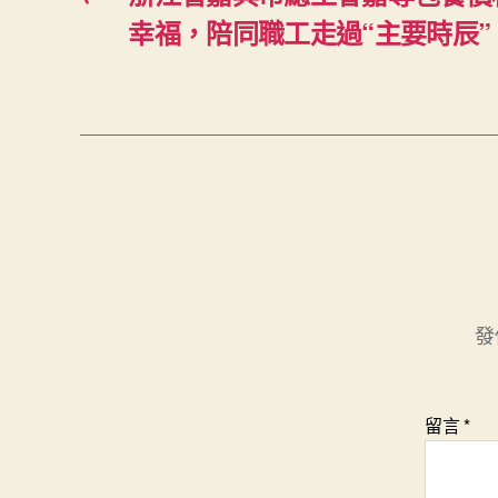
幸福，陪同職工走過“主要時辰”
發
留言
*