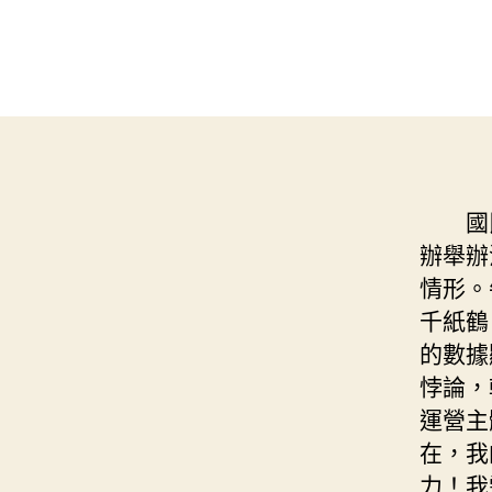
國
辦舉辦
情形。
千紙鶴
的數據
悖論，
運營主
在，我
力！我