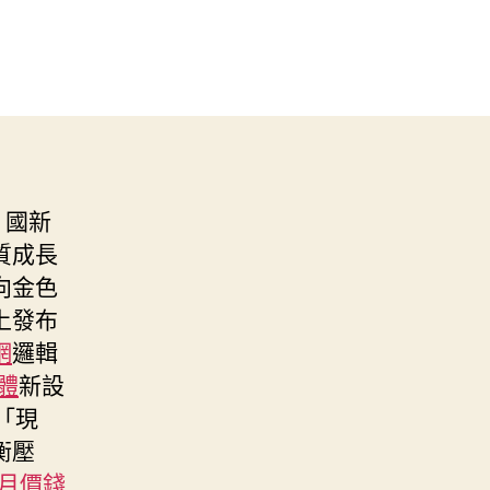
，國新
質成長
向金色
上發布
網
邏輯
體
新設
「現
衡壓
月價錢