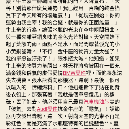
豪。牛土豪一腳踢開咖啡館的門，大聲宣布：「天
秤！別管那什麼負運勢！我已經用一百噸的純金箔
買下了今天所有的壞運氣！」「從現在開始，你的
運勢由我主宰！我的金錢，就是你的正面能量！」
牛土豪的行為，讓張水瓶的光束在空中瞬間扭曲，
與一種夾雜著銅臭味的金色光芒對撞。天空開始下
起了荒謬的雨。雨點不是水，而是閃耀著淚光的小
小黃銅齒輪。「不行！金牛座的物質力量太強了！
我的單戀被汙染了！」張水瓶大喊。他知道，如果
牛土豪的物質力量勝出，林天秤將會被困在一個充
滿金錢和俗氣的虛假愛情
BMW零件
裡，而他將永遠
失去機會。張水瓶看向那機器，還剩下最後一個可
以輸入的「情緒燃料」口。他迅速撕下了貼在他背
後衣領上，那張寫著「我就是個單戀傻瓜」的標
籤，丟了進去。他必須用自己最真
汽車機油芯
實的
「傻氣」去對
Audi零件
抗金牛座的「霸氣」！調節
器再次發出轟鳴，這一次，射向天空的光束不再是
彩虹色，而是充滿了水瓶座特有的怪誕藍色**。藍