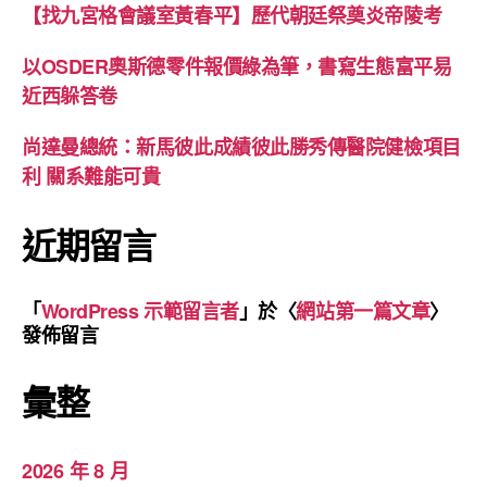
【找九宮格會議室黃春平】歷代朝廷祭奠炎帝陵考
以OSDER奧斯德零件報價綠為筆，書寫生態富平易
近西躲答卷
尚達曼總統：新馬彼此成績彼此勝秀傳醫院健檢項目
利 關系難能可貴
近期留言
「
WordPress 示範留言者
」於〈
網站第一篇文章
〉
發佈留言
彙整
2026 年 8 月