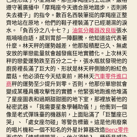
遵守著廣播中「摩羯座今天適合原地踏步，否則將
失去襪子」的指令。數百名西裝筆挺的摩羯座正整
齊地站在原地，他們的鞋子裡裝滿了已經潮濕的淚
水。「負百分之八十七？」
油氣分離器改良版
張水
瓶喃喃自語，感到胃部一陣翻騰，他知道這代表著
什麼。林天秤的運勢越差，他那股積壓已久、無處
安放的單戀能量就會越發瘋狂地實體化。上次林天
秤的戀愛運勢跌至百分之二十，張水瓶就發現他的
廚房裡長滿了巨大的、形狀是林天秤側臉的粉紅色
蘑菇。他必須在今天結束前，將林天
汽車零件進口
商
秤的運勢至少提升到零。否則，他那份單戀就會
變成某種具備攻擊性的實體。他緊張地跑進他堆滿
了星座圖表和過期甜甜圈的地下室，那裡放著他的
秘密武器。「我需要星象學輔助儀！」他衝到一個
像是老式彈珠臺的機器前，上面貼滿了「巨蟹座已
哭」、「處女座勿碰」等警告標籤。這是他用廢棄
的唱片機和一個不知名的外星計算器改造
Benz零件
而成的「情感調節器」。他必須輸入一種極具感染