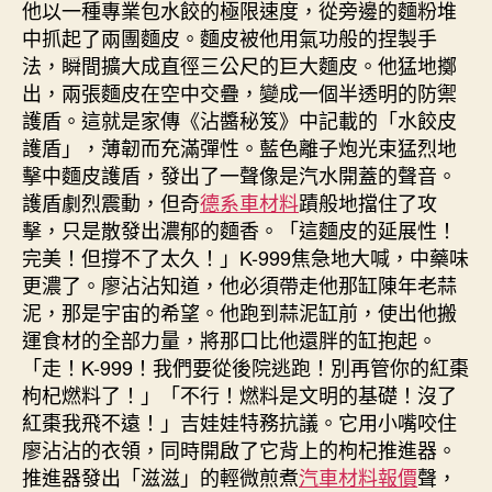
他以一種專業包水餃的極限速度，從旁邊的麵粉堆
中抓起了兩團麵皮。麵皮被他用氣功般的捏製手
法，瞬間擴大成直徑三公尺的巨大麵皮。他猛地擲
出，兩張麵皮在空中交疊，變成一個半透明的防禦
護盾。這就是家傳《沾醬秘笈》中記載的「水餃皮
護盾」，薄韌而充滿彈性。藍色離子炮光束猛烈地
擊中麵皮護盾，發出了一聲像是汽水開蓋的聲音。
護盾劇烈震動，但奇
德系車材料
蹟般地擋住了攻
擊，只是散發出濃郁的麵香。「這麵皮的延展性！
完美！但撐不了太久！」K-999焦急地大喊，中藥味
更濃了。廖沾沾知道，他必須帶走他那缸陳年老蒜
泥，那是宇宙的希望。他跑到蒜泥缸前，使出他搬
運食材的全部力量，將那口比他還胖的缸抱起。
「走！K-999！我們要從後院逃跑！別再管你的紅棗
枸杞燃料了！」「不行！燃料是文明的基礎！沒了
紅棗我飛不遠！」吉娃娃特務抗議。它用小嘴咬住
廖沾沾的衣領，同時開啟了它背上的枸杞推進器。
推進器發出「滋滋」的輕微煎煮
汽車材料報價
聲，