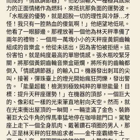
力的正面情緒作為燃料，來抵抗那負面的運勢波。
「水瓶座的優勢，就是超脫一切的理性與冷靜…才
怪！我只有一腔熱血的傻氣啊！」他絕望地低吼。
他看了一眼腳邊。那裡放著一個他為林天秤準備了
兩年的禮物：一個用一萬塊小小的天秤座黃銅齒輪
組成的音樂盒。他從未送出，因為害怕被拒絕。這
份害怕，就是純度最高的單戀情感。張水瓶咬緊牙
關，將那個黃銅齒輪音樂盒砸爛，將所有的齒輪都
倒入「情感調節器」的輸入口。機器發出刺耳的尖
叫，接著，彈珠臺上的燈光開始瘋狂閃爍，發出警
告。「能量超載！檢測到極致純粹的單戀能量！目
標：提升天秤座運勢！」在機器的頂部，一個巨大
的、像彩虹一樣的光束筆直地射向天空。然而，就
在光束衝出屋頂的一瞬間，一輛塗滿了金色、裝飾
著巨大公牛角的悍馬車猛地停在咖啡館門口。駕駛
座上走下一個全身肌肉、戴著鑽石項圈的男人，那
人正是林天秤的狂熱追求者——金牛座霸總牛土