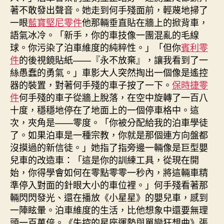
著不敢發出聲音。她走到何手殘面前，輕蔑地掃了
一眼
藍寶堅尼零件
他那輛垂直貼在牆上的掀背車，
語氣冰冷。「新手，你的車技像一團混亂的毛線
球。你污染了泊車維度的純粹性。」「但你
賓利零
件
的後視鏡貼紙——『永不放棄』，讓我看到了一
絲愚蠢的勇氣。」車影大人突然掏出一個像是遙控
器的裝置，對著何手殘的車子按了一下。
保時捷零
件
何手殘的車子從牆上脫落，在空中旋轉了一百八
十度，穩穩地停在了地面上的一個停車格中。這
次，夾角是——零度。「你被分配給我的泊車學徒
了。如果泊車是一種宗教，你就是那個連方向盤都
沒摸過的新信徒。」她指了指旁邊一輛像是巨型嬰
兒車的改造車：「這是你的訓練工具，從現在開
始，你得學會如何在零點零零一秒內，將這輛車精
準停入對面的針眼大小的車位裡。」何手殘看著那
輛閃閃發光、還在播放《小星星》的嬰兒車，感到
一陣眩暈。泊車維度的生活，比他想象中還要無理
頭一百萬倍。《失控的星座運勢與單戀狂想曲》張