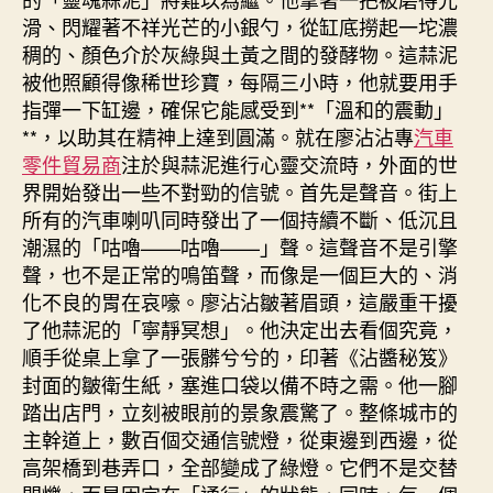
請
滑、閃耀著不祥光芒的小銀勺，從缸底撈起一坨濃
收
稠的、顏色介於灰綠與土黃之間的發酵物。這蒜泥
好〉
被他照顧得像稀世珍寶，每隔三小時，他就要用手
中
指彈一下缸邊，確保它能感受到**「溫和的震動」
**，以助其在精神上達到圓滿。就在廖沾沾專
汽車
零件貿易商
注於與蒜泥進行心靈交流時，外面的世
界開始發出一些不對勁的信號。首先是聲音。街上
所有的汽車喇叭同時發出了一個持續不斷、低沉且
潮濕的「咕嚕——咕嚕——」聲。這聲音不是引擎
聲，也不是正常的鳴笛聲，而像是一個巨大的、消
化不良的胃在哀嚎。廖沾沾皺著眉頭，這嚴重干擾
了他蒜泥的「寧靜冥想」。他決定出去看個究竟，
順手從桌上拿了一張髒兮兮的，印著《沾醬秘笈》
封面的皺衛生紙，塞進口袋以備不時之需。他一腳
踏出店門，立刻被眼前的景象震驚了。整條城市的
主幹道上，數百個交通信號燈，從東邊到西邊，從
高架橋到巷弄口，全部變成了綠燈。它們不是交替