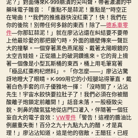
泥？」對面傳來K-999崩潰的尖叫聲，帶著濃濃的中
藥味電子雜音：「重點不是蒜泥！重點是**時空正
在彎曲！**我們的推進器快沒紅棗了！快！我們在
你的後院！別帶任何多餘的東西！除了—
德系車零
件
—你那缸蒜泥！」就在廖沾沾還在糾結要不要帶
上他最珍愛的那把銀勺時，外面的牆壁傳來一聲巨
大的撞擊。一個穿著黑色燕尾服、戴著太陽眼鏡的
太空吉娃娃，正從牆上的破洞鑽進來。它的背上揹
著一個像是小型瓦斯桶的東西，桶上用毛筆寫著
「極品紅棗枸杞燃料」。「你怎麼——」廖沾沾驚
訝地瞪大了眼睛。K-999用它的小短腿站得筆直，戴
著白色手套的爪子優雅地一揮：「沒時間了，沾沾
先生！宇宙水餃快要拉肚子了！我們必須在你被醋
酸離子炮鎖定前離開！」話音未落，一股極致尖
銳、刺鼻的酸氣猛地從店門口灌入，伴隨著一個狂
妄自大的電子音效：
VW零件
「警告！這裡的醬油比
例嚴重失衡！百分之九十九點九九的醋，才是真
理！」廖沾沾知道，這是他的宿敵，王醋狂，已經