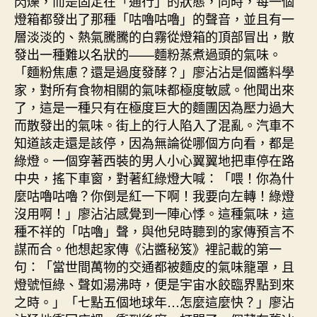
閃爍，而是固定在「通行」的狀態，同時，每一個
燈箱都發出了那種「咕嚕咕嚕」的聲音，並且有一
層淡淡的、熱氣騰騰的白霧從燈箱的頂部冒出，散
發出一種難以名狀的——麵粉蒸煮過頭的氣味。
「麵粉焦慮？還是過度發酵？」廖沾沾是個醬料學
家，對所有食物相關的氣味都極度敏感。他聞出來
了，這是一種只有在極度巨大的麵團因為壓力過大
而散發出的氣味。街上的行人陷入了混亂。汽車不
知道該走還是該停，因為無論從哪個方向看，都是
綠燈。一個穿著西裝的男人小心翼翼地把車停在路
中央，搖下車窗，對著紅綠燈大喊：「喂！你為什
麼咕嚕咕嚕？你倒是紅一下啊！我要向左轉！綠燈
沒用啊！」廖沾沾感覺到一陣心悸。這種氣味，這
種不祥的「咕嚕」聲，與他兒時聽到的家傳預言不
謀而合。他想起家傳《沾醬秘笈》裡記載的第一
句：「當世間萬物的交通都被麵皮的氣味籠罩，且
燈號恒綠、聲如湯沸時，便是宇宙水餃臨界點到來
之時。」「七點五個地球年…怎麼這麼快？」廖沾