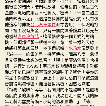
沾猛地衝回店裡，衝到後廚，打開了一個藏在舊冰
櫃後面的暗門。暗門裡放著一個老舊的、像是古代
金屬保險箱的東西。他輸入了密碼：「一醬二醋三
油四辣五蒜泥」（這是醬料界的基礎公式，只有像
他這樣的傳統
台北汽車零件
派才會用）。保險箱打
開，裡面沒有黃金，只有一個閃爍著詭異紅色光芒
的儀器
汽車冷氣芯
。這儀器很像一個老式的對講
機，但頂部插著一根彎曲的、像韭菜一樣的天線。
他顫抖著拿起儀器，按下通話鈕。
水箱水
儀器發出
「滋——」的電流聲，接著傳來一陣高八度、急促
且充滿養生焦慮的聲音。「喂！是廖沾沾嗎！快接
聽！這裡是 K-999！宇宙水餃聯盟特級特務！你那
邊是不是已經聞到宇宙級的酸味了？我們需要你的
蒜泥！你被徵召了！馬上！」廖沾沾的耳朵被這聲
音震得嗡嗡作響，他捏著對講機，困惑地喊道：
「特務？酸味？等等！我聞到的不是酸味！是麵粉
過度膨脹的焦慮味！還有，我現在走不開！我的陳
年老蒜泥需要每隔三小時的溫和震動！」「蒜