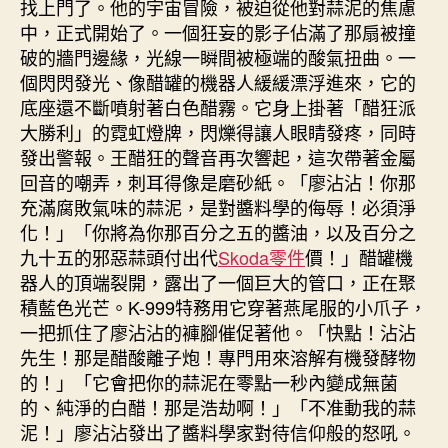
找上門了。他的宇宙冒險，被迫從他對蒜泥的焦慮
中，正式開始了。一個狂妄的影子佔滿了那扇被撞
破的牆門邊緣，光線一瞬間被極端的酸氣扭曲。一
個閃閃發光、像醋罐的機器人緩緩漂浮進來，它的
底座還不斷噴射著白色醋霧。它身上掛著「醋狂派
大勝利」的霓虹燈牌，閃爍得讓人眼睛發疼，同時
發出警報。王醋狂的聲音再次響起，這次帶著金屬
回音的嘲弄，刺耳得像是磨砂紙。「廖沾沾！你那
充滿腐敗氣味的蒜泥，是對醬料學的侮辱！必須淨
化！」「你將為你那百分之五的醬油，以及百分之
九十五的邪惡蒜頭付出代
Skoda零件
價！」醋罐機
器人的頂端裂開，露出了一個巨大的管口，正在聚
積藍色光芒。K-999特務用它穿著燕尾服的小爪子，
一把抓住了廖沾沾的褲腳催促著他。「快點！沾沾
先生！那是醋酸離子炮！專門用來溶解有機發酵物
的！」「它會把你的蒜泥在零點一秒內變成無菌
的、純淨的白醋！那是浩劫啊！」「不准動我的蒜
泥！」廖沾沾發出了醬料學家對待信仰般的怒吼。