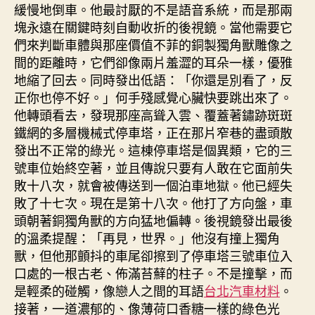
緩慢地倒車。他最討厭的不是語音系統，而是那兩
塊永遠在關鍵時刻自動收折的後視鏡。當他需要它
們來判斷車體與那座價值不菲的銅製獨角獸雕像之
間的距離時，它們卻像兩片羞澀的耳朵一樣，優雅
地縮了回去。同時發出低語：「你還是別看了，反
正你也停不好。」何手殘感覺心臟快要跳出來了。
他轉頭看去，發現那座高聳入雲、覆蓋著鏽跡斑斑
鐵網的多層機械式停車塔，正在那片窄巷的盡頭散
發出不正常的綠光。這棟停車塔是個異類，它的三
號車位始終空著，並且傳說只要有人敢在它面前失
敗十八次，就會被傳送到一個泊車地獄。他已經失
敗了十七次。現在是第十八次。他打了方向盤，車
頭朝著銅獨角獸的方向猛地偏轉。後視鏡發出最後
的溫柔提醒：「再見，世界。」他沒有撞上獨角
獸，但他那顫抖的車尾卻擦到了停車塔三號車位入
口處的一根古老、佈滿苔蘚的柱子。不是撞擊，而
是輕柔的碰觸，像戀人之間的耳語
台北汽車材料
。
接著，一道濃郁的、像薄荷口香糖一樣的綠色光