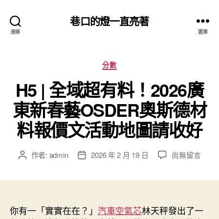
巷口的燈一直亮著
搜尋
選單
分
分數
類
H5 | 全域超有料！2026廣
東新春藝OSDER奧斯德材
料報價文活動地圖請收好
在
作者:
admin
2026 年 2 月 19 日
尚無留言
文
文
〈H5
章
章
|
作
發
全
者
佈
域
日
超
你有一「實實在在？」
期
汽車空氣芯
林天秤發出了一
有