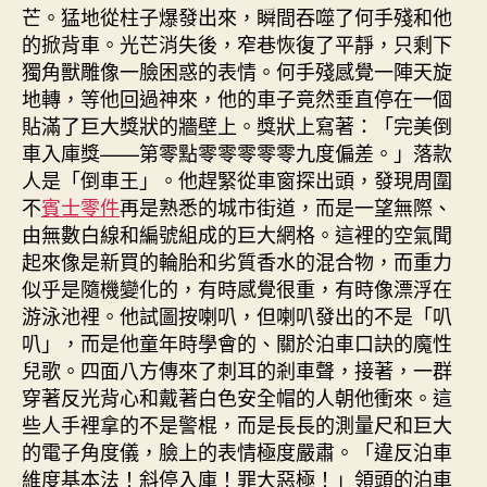
芒。猛地從柱子爆發出來，瞬間吞噬了何手殘和他
的掀背車。光芒消失後，窄巷恢復了平靜，只剩下
獨角獸雕像一臉困惑的表情。何手殘感覺一陣天旋
地轉，等他回過神來，他的車子竟然垂直停在一個
貼滿了巨大獎狀的牆壁上。獎狀上寫著：「完美倒
車入庫獎——第零點零零零零零九度偏差。」落款
人是「倒車王」。他趕緊從車窗探出頭，發現周圍
不
賓士零件
再是熟悉的城市街道，而是一望無際、
由無數白線和編號組成的巨大網格。這裡的空氣聞
起來像是新買的輪胎和劣質香水的混合物，而重力
似乎是隨機變化的，有時感覺很重，有時像漂浮在
游泳池裡。他試圖按喇叭，但喇叭發出的不是「叭
叭」，而是他童年時學會的、關於泊車口訣的魔性
兒歌。四面八方傳來了刺耳的剎車聲，接著，一群
穿著反光背心和戴著白色安全帽的人朝他衝來。這
些人手裡拿的不是警棍，而是長長的測量尺和巨大
的電子角度儀，臉上的表情極度嚴肅。「違反泊車
維度基本法！斜停入庫！罪大惡極！」領頭的泊車