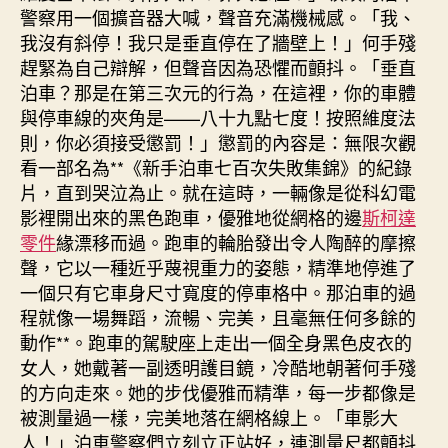
警察用一個擴音器大喊，聲音充滿機械感。「我、
我沒有斜停！我只是垂直停在了牆壁上！」何手殘
趕緊為自己辯解，但聲音因為恐懼而顫抖。「垂直
泊車？那是在第三次元的行為，在這裡，你的車體
與停車線的夾角是——八十九點七度！按照維度法
則，你必須接受懲罰！」懲罰的內容是：無限次觀
看一部名為**《新手泊車七百次失敗集錦》的紀錄
片，直到哭泣為止。就在這時，一輛像是從科幻電
影裡開出來的黑色跑車，優雅地從網格的邊
斯柯達
零件
緣漂移而過。跑車的輪胎發出令人陶醉的摩擦
聲，它以一種近乎蔑視重力的姿態，精準地停進了
一個只有它車身尺寸寬度的停車格中。那泊車的過
程就像一場舞蹈，流暢、完美，且毫無任何多餘的
動作**。跑車的駕駛座上走出一個全身黑色皮衣的
女人，她戴著一副透明護目鏡，冷酷地朝著何手殘
的方向走來。她的步伐優雅而精準，每一步都像是
被測量過一樣，完美地落在網格線上。「車影大
人！」泊車警察們立刻立正站好，連測量尺都顫抖