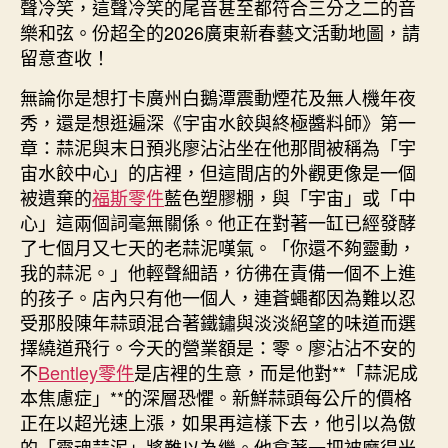
聲冷笑，這聲冷笑的尾音甚至都符合三分之二的音
料！
樂和弦。份超全的2026廣東新春藝文活動地圖，請
2026
留意查收！
廣
東
無論你是想打卡廣州白鵝潭震動煙花及無人機年夜
新
秀，還是想逛遍深《宇宙水餃與終極醬料師》第一
春
章：蒜泥與末日預兆廖沾沾坐在他那間被稱為「宇
藝
宙水餃中心」的店裡，但這間店的外觀更像是一個
OSDER
被遺棄的
福斯零件
藍色塑膠棚，與「宇宙」或「中
奧
心」這兩個詞毫無關係。他正在對著一缸已經發酵
斯
德
了七個月又七天的老蒜泥嘆氣。「你還不夠靈動，
材
我的蒜泥。」他輕聲細語，彷彿在責備一個不上進
料
的孩子。店內只有他一個人，連蒼蠅都因為難以忍
報
受那股陳年蒜頭混合著鐵鏽與淡淡絕望的味道而選
價
擇繞道飛行。今天的營業額是：零。廖沾沾不安的
文
不
Bentley零件
是店裡的生意，而是他對**「蒜泥成
活
本焦慮症」**的深層恐懼。新鮮蒜頭每公斤的價格
動
地
正在以超光速上漲，如果再這樣下去，他引以為傲
圖
的「靈魂蒜泥」將難以為繼。他拿著一把被磨得光