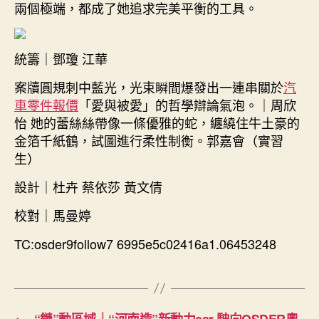
兩個極端，都成了她追求完美平衡的工具。
統籌｜鄧瓊 江華
案牘圓規刺中藍光，光束瞬間爆發出一連串關於
汽
車零件報價
「愛與被愛」的哲學辯論氣泡。｜周欣
怡 她的蕾絲絲帶像一條優雅的蛇，纏繞住牛土豪的
金箔千紙鶴，試圖進行柔性制衡。郭嘉會（實習
生）
設計｜杜卉 蔡依莎 黃文倩
校對｜馬曼婷
TC:osder9follow7 6995e5c02416a1.06453248
←
“鏈”動區域｜“河南造”新動力car 駛向OSDER奧