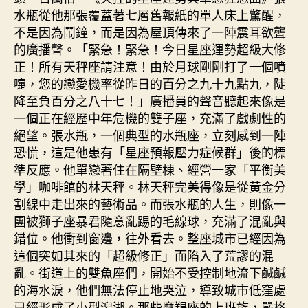
水瓶從他那張覆蓋著七層舊報紙的單人床上驚醒，
不是因為鬧鐘，而是因為屋頂傳來了一陣震耳欲聾
的廣播聲。「緊急！緊急！今日星座運勢超級大修
正！所有天秤座請注意！由於月球剛剛打了一個噴
嚏，您的戀愛機率從昨日的百分之九十九點九，陡
降至負百分之八十七！」廣播員的聲音聽起來像是
一個正在經歷中年危機的雙子座，充滿了戲劇性的
絕望。張水瓶，一個典型的水瓶座，立刻感到一陣
恐慌，這是他患有「星座預報壓力症候群」後的標
準反應。他單戀著住在隔壁棟、經營一家「平衡美
學」咖啡館的林天秤。林天秤完美得像是從黃金分
割線中走出來的藝術品。而張水瓶的人生，則像一
團被獅子座暴君隨意亂踢的毛線球，充滿了混亂與
錯位。他衝到窗邊，往外看去。整座城市已經因為
這個突如其來的「超級修正」而陷入了荒謬的混
亂。街道上的雙魚座們，開始不受控制地流下鹹鹹
的海水淚，他們無法停止地哭泣，導致城市低窪處
已經形成了小型潟湖。那些摩羯座的上班族，嚴格