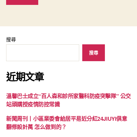
搜尋
搜尋
近期文章
溫馨巴士成立“百人森和診所家醫科防疫突擊隊” 公交
站頭講授疫情防控常識
新聞周刊丨小區業委會給居平易近分紅24JIUYI俱意
翻修設計萬 怎么做到的？