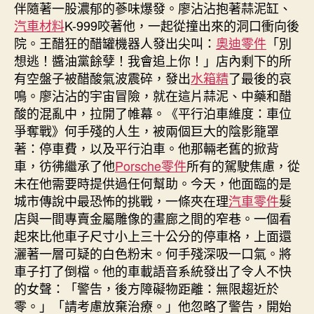
伴隨著一股濃郁的蔘味爆發。廖沾沾抱著蒜泥缸、
汽車材料
K-999咬著他，一起從撞出來的洞口衝向後
院。王醋狂的醋罐機器人發出尖叫：
奧迪零件
「別
想逃！醬油黨餘孽！我會追上你！」店內剩下的所
有空盤子被醋酸氣波震碎，發出
水箱精
了最後的哀
鳴。廖沾沾的宇宙冒險，就在這片蒜泥、中藥和醋
酸的混亂中，拉開了帷幕。《平行泊車維度：車位
爭奪戰》何手殘的人生，被兩個巨大的陰影籠罩
著：停車費，以及平行泊車。他那輛老舊的掀背
車，彷彿繼承了他
Porsche零件
所有的駕駛焦慮，從
未在他需要時提供過任何幫助。今天，他面臨的是
城市傳說中最恐怖的挑戰，一條夾在理
汽車零件
髮
店與一間專賣金屬雕像的畫廊之間的窄巷。一個看
起來比他車子尺寸小上三十公分的停車格，上面還
灑著一層可疑的白色粉末。何手殘深吸一口氣。將
車子打了倒檔。他的車載語音系統發出了令人不快
的女聲：「警告，後方障礙物距離：無限趨近於
零。」「請考慮放棄治療。」他忽略了警告，開始