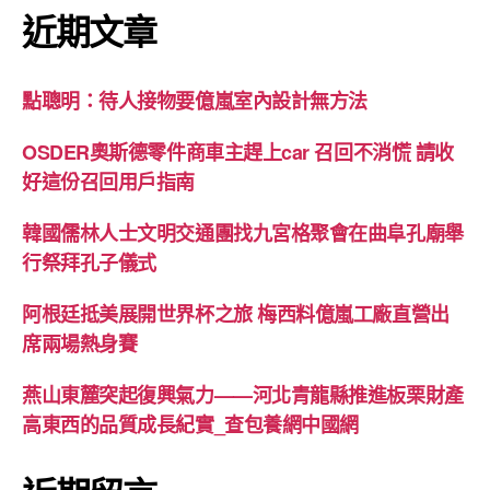
近期文章
點聰明：待人接物要億嵐室內設計無方法
OSDER奧斯德零件商車主趕上car 召回不消慌 請收
好這份召回用戶指南
韓國儒林人士文明交通團找九宮格聚會在曲阜孔廟舉
行祭拜孔子儀式
阿根廷抵美展開世界杯之旅 梅西料億嵐工廠直營出
席兩場熱身賽
燕山東麓突起復興氣力——河北青龍縣推進板栗財產
高東西的品質成長紀實_查包養網中國網