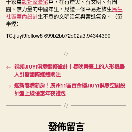
千家萬
設計家豪宅
戶，在有煙火、有文明、有團
圓、無力量的中國年里，見證一個平易近族生
民生
社區室內設計
生不息的文明活氣與奮進氣象。（范
半煙）
TC:jiuyi9follow8 699b2bb72d02a3.94344390
←
視頻JIUYI俱意翻修設計丨春晚舞臺上的人形機器
人引發國際媒體關注
→
迎新春購新房！廣州11區百余樓JIUYI俱意空間設
計盤上線優惠年夜禮包
發佈留言