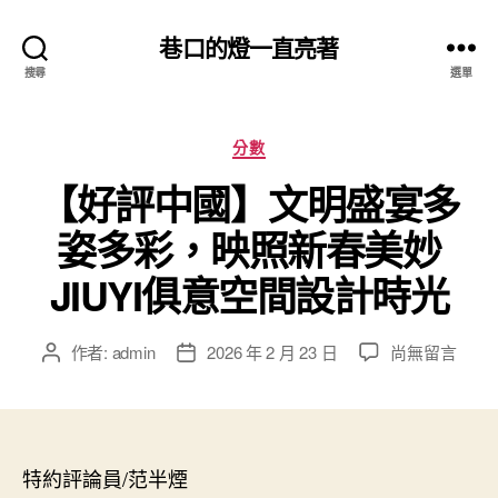
巷口的燈一直亮著
搜尋
選單
分
分數
類
【好評中國】文明盛宴多
姿多彩，映照新春美妙
JIUYI俱意空間設計時光
在
作者:
admin
2026 年 2 月 23 日
尚無留言
文
文
〈【好
章
章
評
作
發
中
者
佈
國】
日
文
特約評論員/范半煙
期
明