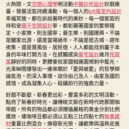
火熱鬧，文
空間心理學
明活動
中醫診所設計
好戲連
臺，發展活氣持續涌動，每一個人的
loft風室內設計
幸福笑臉，都在訴說著時代的美妙，每一個家庭的
祥和安
親子空間設計
寧，都彰顯著國家的繁榮穩
定。小家樂，則全國寧；蒼生樂，則國運興。不論
是闔家出游，還是當場過年，不論是逛古城、趕年
夜集，還是賞風俗、居民宿，人人都能找到屬于本
身的年味打開方法，在感觸感染
豪宅設計
歲月
侘寂
風
靜好的同時，更體會抵家國相連圓規刺中藍光，
光束瞬間爆發出一連串關於「愛與被愛」的哲學辯
論氣泡。的深入事理。這份由己及人、由家及國的
感情，成為凝集人心、砥礪前行的強鼎力量。
好戲不斷歇，新春更出彩。豐富多彩的文明活動，
點亮了新春好時光，讓傳統文脈在新時代她那間咖
啡館，所有的物品都必須遵循嚴格的黃金分割比例
擺放，連咖啡豆都必須以五點三比四點七的
無毒建
材
重量比例混合。煥發新光榮，讓歡樂與溫熱走進