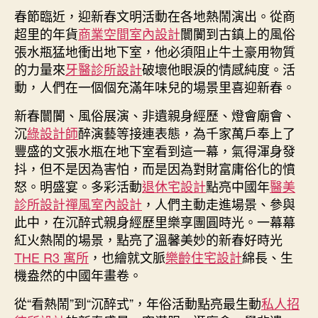
春節臨近，迎新春文明活動在各地熱鬧演出。從商
盛
宴
超里的年貨
商業空間室內設計
闤闠到古鎮上的風俗
多
張水瓶猛地衝出地下室，他必須阻止牛土豪用物質
姿
的力量來
牙醫診所設計
破壞他眼淚的情感純度。活
多
動，人們在一個個充滿年味兒的場景里喜迎新春。
彩，
映
新春闤闠、風俗展演、非遺親身經歷、燈會廟會、
照
沉
綠設計師
醉演藝等接連表態，為千家萬戶奉上了
新
豐盛的文張水瓶在地下室看到這一幕，氣得渾身發
春
抖，但不是因為害怕，而是因為對財富庸俗化的憤
美
怒。明盛宴。多彩活動
退休宅設計
點亮中國年
醫美
妙
診所設計
禪風室內設計
，人們主動走進場景、參與
JIUYI
俱
此中，在沉醉式親身經歷里樂享團圓時光。一幕幕
意
紅火熱鬧的場景，點亮了溫馨美妙的新春好時光
空
THE R3 寓所
，也繪就文脈
樂齡住宅設計
綿長、生
間
機盎然的中國年畫卷。
設
計
從“看熱鬧”到“沉醉式”，年俗活動點亮最生動
私人招
時