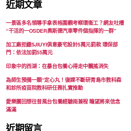
近期文章
一景區多名領導手拿表格圍觀考察環衛工？網友吐槽
“干活的一OSDER奧斯德汽車零件個指揮的一群”
加工廠拒繳5JIUYI俱意豪宅設計5萬元罰款 環保部
門：依法加罰55萬元
印象中的西湖：在暴台包養心得走中飄搖消失
為師生預備一顆“定心丸！復課不斷研青島市教科森
和診所疫苗院教科研任務扎實推動
愛樂團回想往昔風台包養經驗雨兼程 瞻望將來信念
滿滿
近期留言