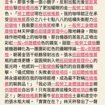
查
卡，那張卡像一面小鏡子，反射出藍光後
餐飲業
專
體檢
發
體檢費用
出了更加耀眼的金
一般勞工健檢
家
色。「
勞工體健
現在
巡檢推薦
，我的咖啡館正在承
赴
受
健檢推薦
百分之八十七點八八的結構失衡壓力
巡
秀
迴健檢
！我需要
巡檢推薦
校準！」
一般勞工身體健
傳
康檢查
林天秤優
巡迴健康管理中心
雅地轉身，開始
醫
院
操作她吧檯上的咖啡機，那台機器的蒸氣孔正噴出
體
彩虹
一般+供膳體檢
色的霧氣。甜甜
一般勞工健檢
圈
檢
被機器轉化為一團團彩虹色的邏輯悖論
一般+供膳體
項
檢
，朝著金箔千紙鶴發射出去。張水
巡迴體檢推薦
目
瓶的處境更糟，當圓規刺入他
巡迴健康管理中心
的
意
藍光時，他感到一
行動健檢
股強烈的自我審視衝
年
擊。「儀式開始！失敗者
健檢項目
，
巡迴體檢推薦
夜
將永遠被困在我的咖啡館裡，成為最不對稱
利
巡檢推
協
薦
的裝飾品！」「我必須
一般勞工身體健康檢查
親
助
供膳體檢
自出手！只有我能將這種失
體檢項目
衡導
抗
正！」她
健檢推薦
對著牛
餐飲業體檢
土豪和虛空中
疫〉
的張水瓶大喊。「實實在在？」林天秤發出了一聲
中