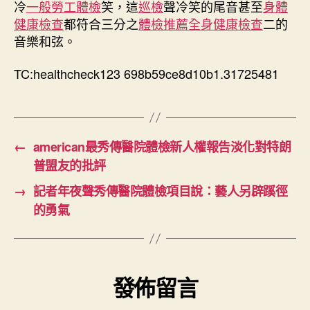
冷
一般勞工體檢
笑，這
巡檢
聲冷笑的尾音甚至
身體
健康檢查
都符合三分之
體檢推薦
全身健康檢查
二的
音樂和弦。
TC:healthcheck123 698b59ce8d10b1.31725481
←
american最秀傳醫院體檢新人權報告淡化對特朗
普盟友的批評
→
記者年夜聲秀傳醫院體檢項目說：藝人另辟蹊徑
的勇氣
發佈留言