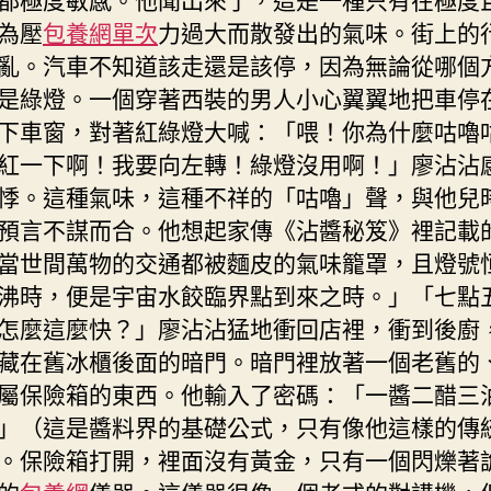
為壓
包養網單次
力過大而散發出的氣味。街上的
亂。汽車不知道該走還是該停，因為無論從哪個
是綠燈。一個穿著西裝的男人小心翼翼地把車停
下車窗，對著紅綠燈大喊：「喂！你為什麼咕嚕
紅一下啊！我要向左轉！綠燈沒用啊！」廖沾沾
悸。這種氣味，這種不祥的「咕嚕」聲，與他兒
預言不謀而合。他想起家傳《沾醬秘笈》裡記載
當世間萬物的交通都被麵皮的氣味籠罩，且燈號
沸時，便是宇宙水餃臨界點到來之時。」「七點
怎麼這麼快？」廖沾沾猛地衝回店裡，衝到後廚
藏在舊冰櫃後面的暗門。暗門裡放著一個老舊的
屬保險箱的東西。他輸入了密碼：「一醬二醋三
」（這是醬料界的基礎公式，只有像他這樣的傳
。保險箱打開，裡面沒有黃金，只有一個閃爍著