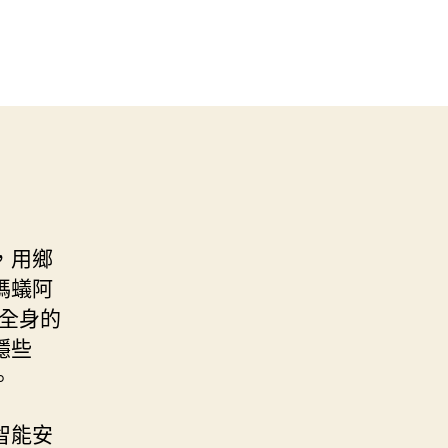
，用鄉
螞蟻阿
，全身的
穩些
。
智能安