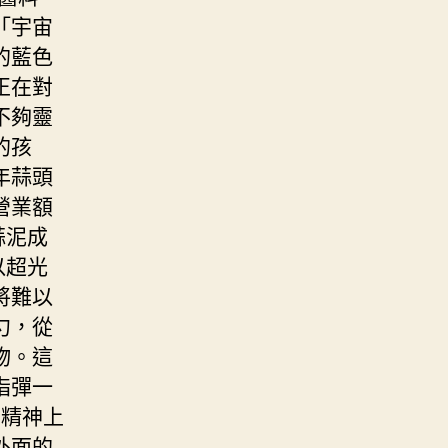
「宇宙
的藍色
正在對
不夠靈
的孩
年蒜頭
營業額
蒜泥成
以超光
將難以
勺，從
物。這
指彈一
在精神上
外面的