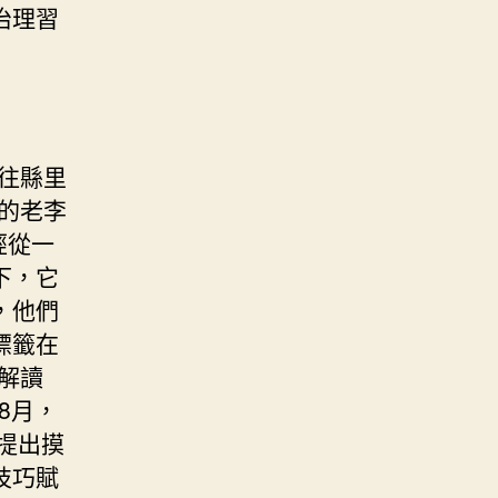
治理習
往縣里
的老李
經從一
下，它
，他們
標籤在
解讀
8月，
提出摸
技巧賦