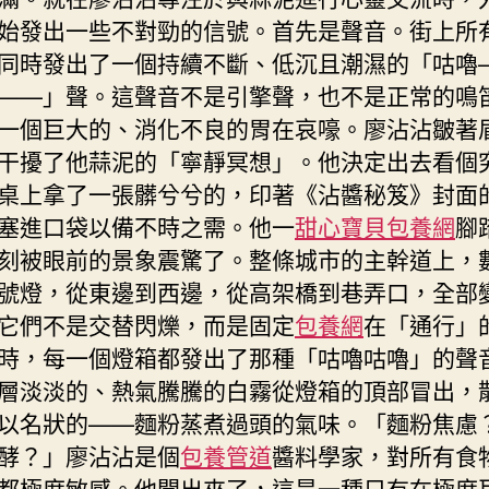
始發出一些不對勁的信號。首先是聲音。街上所
同時發出了一個持續不斷、低沉且潮濕的「咕嚕
——」聲。這聲音不是引擎聲，也不是正常的鳴
一個巨大的、消化不良的胃在哀嚎。廖沾沾皺著
干擾了他蒜泥的「寧靜冥想」。他決定出去看個
桌上拿了一張髒兮兮的，印著《沾醬秘笈》封面
塞進口袋以備不時之需。他一
甜心寶貝包養網
腳
刻被眼前的景象震驚了。整條城市的主幹道上，
號燈，從東邊到西邊，從高架橋到巷弄口，全部
它們不是交替閃爍，而是固定
包養網
在「通行」
時，每一個燈箱都發出了那種「咕嚕咕嚕」的聲
層淡淡的、熱氣騰騰的白霧從燈箱的頂部冒出，
以名狀的——麵粉蒸煮過頭的氣味。「麵粉焦慮
酵？」廖沾沾是個
包養管道
醬料學家，對所有食
都極度敏感。他聞出來了，這是一種只有在極度