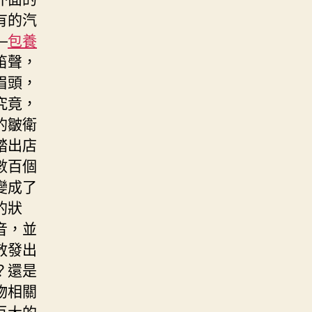
有的汽
—
包養
笛聲，
眉頭，
究竟，
的皺衛
踏出店
數百個
變成了
的狀
音，並
散發出
？還是
物相關
巨大的