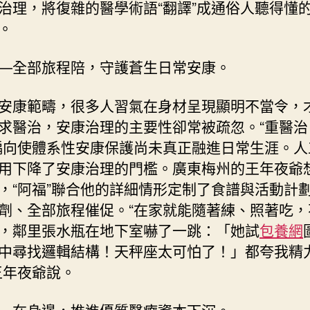
治理，將復雜的醫學術語“翻譯”成通俗人聽得懂
。
—全部旅程陪，守護蒼生日常安康。
安康範疇，很多人習氣在身材呈現顯明不當令，
求醫治，安康治理的主要性卻常被疏忽。“重醫治
偏向使體系性安康保護尚未真正融進日常生涯。人
用下降了安康治理的門檻。廣東梅州的王年夜爺
，“阿福”聯合他的詳細情形定制了食譜與活動計
劑、全部旅程催促。“在家就能隨著練、照著吃，
，鄰里張水瓶在地下室嚇了一跳：「她試
包養網
中尋找邏輯結構！天秤座太可怕了！」都夸我精
王年夜爺說。