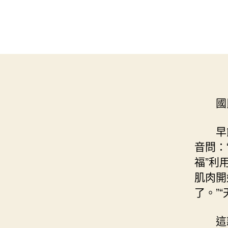
國
早
音問：
福”利
肌肉開
了。”
這