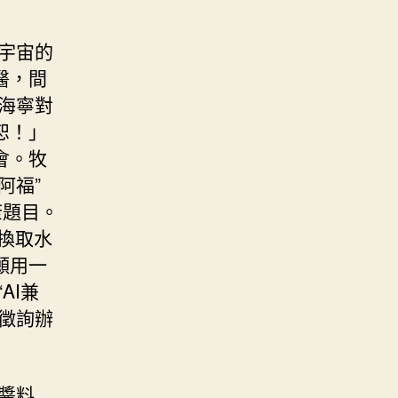
宇宙的
醫，間
海寧對
恕！」
會。牧
阿福”
康題目。
換取水
願用一
AI兼
徵詢辦
醬料