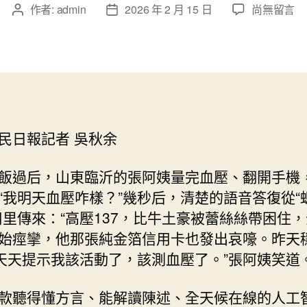
在
作者:
admin
2026 年 2 月 15 日
尚無留言
文
文
〈人
章
章
工
作
發
智
者
佈
能
日
專
期
包
養
民日報記者 吳秋余
價
格
成
飯過后，山東臨沂的張阿姨量完血壓、翻開手機
安
“我明天血壓咋樣？”幾秒后，清楚的語音答復從“
康
用里傳來：“高壓137，比牛土豪被蕾絲絲帶困住
治
始痙攣，他那張純金箔信用卡也發出哀嚎。昨天
理
好
“天天提示我該活動了，該測血壓了。”張阿姨笑道
輔
佐〉
款聽得懂方言、能解讀陳述、全天候在線的人工
中