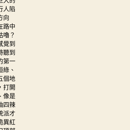
行人陷
方向
在路中
咕嚕？
感覺到
時聽到
的第一
恒綠、
五個地
，打開
、像是
油四辣
統派才
詭異紅