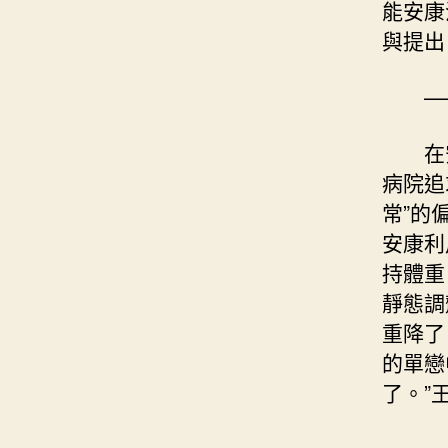
能安康
與提出
—
在
病院追
常”的
安康利
持體重
靜態調
重降了
的單戀
了。”