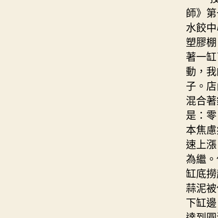
師》第
水餃中
塑膠棚
著一缸
動，我
子。店
混合著
是：零
本焦慮
速上漲
為繼。
缸底撈
蒜泥被
下缸邊
達到圓