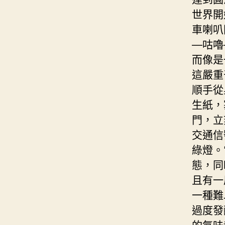
世界開
車喇叭
—咕嚕
而像是
這嚴重
順手從
生紙，
門，立
交通信
綠燈。
態，同
且有一
一種難
過度發
的氣味