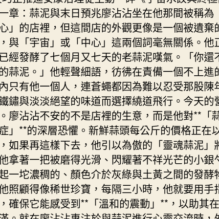
一章：蒜泥與末日預兆廖沾沾坐在他那間被稱為
心」的店裡，但這間店的外觀更像是一個被遺棄
，與「宇宙」或「中心」這兩個詞毫無關係。他
已經發酵了七個月又七天的老蒜泥嘆氣。「你還
的蒜泥。」他輕聲細語，彷彿在責備一個不上進
內只有他一個人，連蒼蠅都因為難以忍受那股陳
鐵鏽與淡淡絕望的味道而選擇繞道飛行。今天的
。廖沾沾不安的不是店裡的生意，而是他對**「
症」**的深層恐懼。新鮮蒜頭每公斤的價格正在
，如果再這樣下去，他引以為傲的「靈魂蒜泥」
他拿著一把被磨得光滑、閃耀著不祥光芒的小銀
起一坨濃稠的、顏色介於灰綠與土黃之間的發酵
他照顧得像稀世珍寶，每隔三小時，他就要用手
，確保它能感受到**「溫和的震動」**，以助其
滿。就在廖沾沾專注於與蒜泥進行心靈交流時，