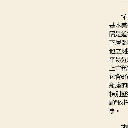
—
“
基本美
隔是道
下層醫
他立刻
平易近
上守舊
包含6
瓶座的
棟別墅
顧”依
事。
“