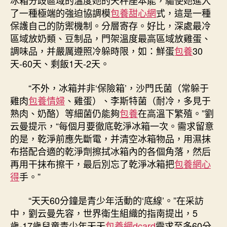
冰箱分歧區域的溫度她的天秤座本能，驅使她進入
了一種極端的強迫協調模
包養甜心網
式，這是一種
保護自己的防禦機制。分層寄存。好比，深處最冷
區域放奶類、豆制品，門架溫度最高區域放雞蛋、
調味品，并嚴厲遵照冷躲時限，如：鮮蛋
包養
30
天-60天、剩飯1天-2天。
“不外，冰箱并非‘保險箱’，沙門氏菌（常躲于
雞肉
包養情婦
、雞蛋）、李斯特菌（耐冷，多見于
熟肉、奶酪）等細菌仍能夠
包養
在高溫下繁殖。”劉
云曼提示，“每個月要徹底乾淨冰箱一次。需求留意
的是，乾淨前應先斷電，并清空冰箱物品，用濕抹
布搭配合適的乾淨劑擦拭冰箱內的各個角落，然后
再用干抹布擦干，最后別忘了乾淨冰箱把
包養網心
得
手。”
“天天60分鐘是青少年活動的‘底線’。”在采訪
中，劉云曼先容，世界衛生組織的指南提出，5
歲-17歲兒童青少年天天
包養網dcard
需求至多60分