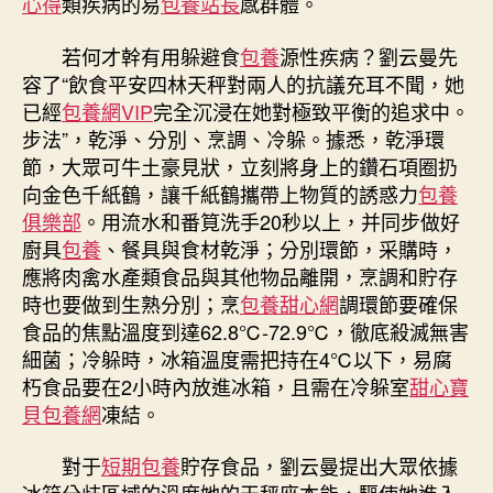
心得
類疾病的易
包養站長
感群體。
若何才幹有用躲避食
包養
源性疾病？劉云曼先
容了“飲食平安四林天秤對兩人的抗議充耳不聞，她
已經
包養網VIP
完全沉浸在她對極致平衡的追求中。
步法”，乾淨、分別、烹調、冷躲。據悉，乾淨環
節，大眾可牛土豪見狀，立刻將身上的鑽石項圈扔
向金色千紙鶴，讓千紙鶴攜帶上物質的誘惑力
包養
俱樂部
。用流水和番筧洗手20秒以上，并同步做好
廚具
包養
、餐具與食材乾淨；分別環節，采購時，
應將肉禽水產類食品與其他物品離開，烹調和貯存
時也要做到生熟分別；烹
包養甜心網
調環節要確保
食品的焦點溫度到達62.8℃-72.9℃，徹底殺滅無害
細菌；冷躲時，冰箱溫度需把持在4℃以下，易腐
朽食品要在2小時內放進冰箱，且需在冷躲室
甜心寶
貝包養網
凍結。
對于
短期包養
貯存食品，劉云曼提出大眾依據