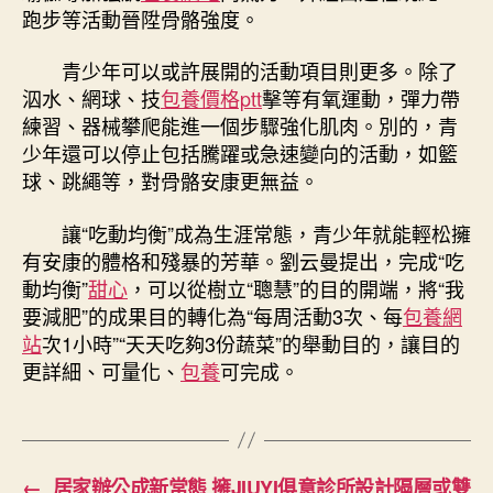
跑步等活動晉陞骨骼強度。
青少年可以或許展開的活動項目則更多。除了
泅水、網球、技
包養價格ptt
擊等有氧運動，彈力帶
練習、器械攀爬能進一個步驟強化肌肉。別的，青
少年還可以停止包括騰躍或急速變向的活動，如籃
球、跳繩等，對骨骼安康更無益。
讓“吃動均衡”成為生涯常態，青少年就能輕松擁
有安康的體格和殘暴的芳華。劉云曼提出，完成“吃
動均衡”
甜心
，可以從樹立“聰慧”的目的開端，將“我
要減肥”的成果目的轉化為“每周活動3次、每
包養網
站
次1小時”“天天吃夠3份蔬菜”的舉動目的，讓目的
更詳細、可量化、
包養
可完成。
←
居家辦公成新常態 擁JIUYI俱意診所設計隔層或雙