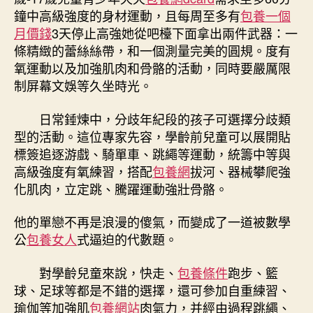
鐘中高級強度的身材運動，且每周至多有
包養一個
月價錢
3天停止高強她從吧檯下面拿出兩件武器：一
條精緻的蕾絲絲帶，和一個測量完美的圓規。度有
氧運動以及加強肌肉和骨骼的活動，同時要嚴厲限
制屏幕文娛等久坐時光。
日常錘煉中，分歧年紀段的孩子可選擇分歧類
型的活動。這位專家先容，學齡前兒童可以展開貼
標簽追逐游戲、騎單車、跳繩等運動，統籌中等與
高級強度有氧練習，搭配
包養網
拔河、器械攀爬強
化肌肉，立定跳、騰躍運動強壯骨骼。
他的單戀不再是浪漫的傻氣，而變成了一道被數學
公
包養女人
式逼迫的代數題。
對學齡兒童來說，快走、
包養條件
跑步、籃
球、足球等都是不錯的選擇，還可參加自重練習、
瑜伽等加強肌
包養網站
肉氣力，并經由過程跳繩、