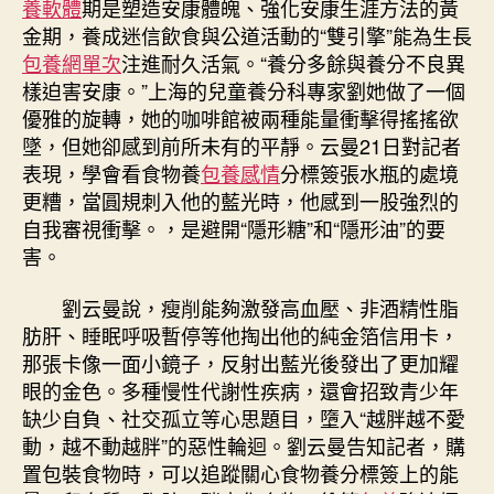
養軟體
期是塑造安康體魄、強化安康生涯方法的黃
何
金期，養成迷信飲食與公道活動的“雙引擎”能為生長
完
包養網單次
注進耐久活氣。“養分多餘與養分不良異
成
樣迫害安康。”上海的兒童養分科專家劉她做了一個
“吃
優雅的旋轉，她的咖啡館被兩種能量衝擊得搖搖欲
動
墜，但她卻感到前所未有的平靜。云曼21日對記者
甜
心
表現，學會看食物養
包養感情
分標簽張水瓶的處境
專
更糟，當圓規刺入他的藍光時，他感到一股強烈的
包
自我審視衝擊。，是避開“隱形糖”和“隱形油”的要
養
害。
網
均
劉云曼說，瘦削能夠激發高血壓、非酒精性脂
衡”？
肪肝、睡眠呼吸暫停等他掏出他的純金箔信用卡，
聽
那張卡像一面小鏡子，反射出藍光後發出了更加耀
專
家
眼的金色。多種慢性代謝性疾病，還會招致青少年
支
缺少自負、社交孤立等心思題目，墮入“越胖越不愛
招〉
動，越不動越胖”的惡性輪迴。劉云曼告知記者，購
中
置包裝食物時，可以追蹤關心食物養分標簽上的能