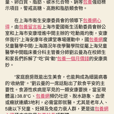
量、卵白質、脂肪、碳水化合物、鈉等
包養
強迫標
示項目，警戒高糖、高飽和脂肪類食物。
在上海市衛生安康委員會的領導下
包養網心
得
，由
包養留言板
上海市愛國衛生活動委員會辦公
室和上海市安康增進中間主辦的“吃動兩均衡，安康
伴我行”上海安康年夜課堂專場運動中，國
包養網
度
兒童醫學中間/上海路況年夜學醫學院從屬上海兒童
醫學中間臨床養分科主管養分師劉云曼為在校師生
和家長們拆解了“吃”與“動”
包養一個月價錢
的安康奧
妙。
“家庭廚房既能出生美食，也能夠成為細菌病毒
的‘收納營’。”劉云曼的一席話點出了飲食平安的主
要性。食源性疾病是罕見的一類安康要挾，當呈現
體溫≥38.8℃、
包養網
頻仍吐逆、脫水跡象、血便
或癥狀連續3地利，必需當即就醫。尤其是老年人、
5歲以下兒童、妊婦及免疫力衰人群，更是這
包養網