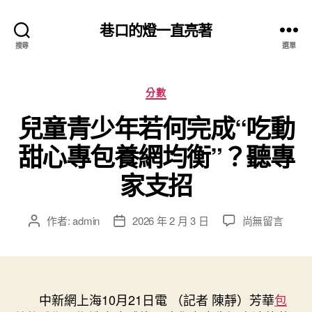
巷口的燈一直亮著
搜尋
選單
分
分數
類
兒童青少年若何完成“吃動
甜心專包養網均衡”？聽專
家支招
在
作者:
admin
2026 年 2 月 3 日
尚無留言
文
文
〈兒
章
章
童
作
發
青
者
佈
少
日
年
中新網上海10月21日電 （記者 陳靜）芳華
期
包
若