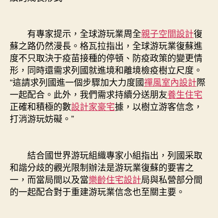
有專家提示，全球游玩業周全
親子空間設計
復
蘇之路仍然漫長。格瓦拉指出，全球游玩業復蘇進
度不只取決于疫苗接種的停頓、防疫政策的變更情
形，同時還需求列國就進境和離境檢疫樹立尺度。
“這請求列國進一個步驟加大力度國
禪風室內設計
際
一起配合。此外，我們需求持續分送朋友
養生住宅
正確和積極的數
設計家豪宅
據，以樹立游客信念，
打消游玩妨礙。”
結合國世界游玩組織專家小組指出，列國采取
和諧分歧的觀光限制辦法是游玩業復蘇的要害之
一，而當局間以及當
樂齡住宅設計
局與私營部分間
的一起配合對于重建游玩業信念也至關主要。