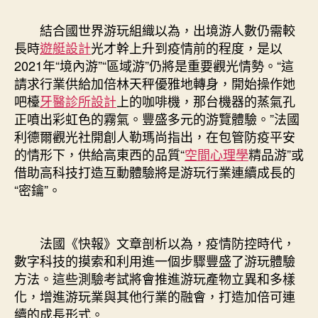
結合國世界游玩組織以為，出境游人數仍需較
長時
遊艇設計
光才幹上升到疫情前的程度，是以
2021年“境內游”“區域游”仍將是重要觀光情勢。“這
請求行業供給加倍林天秤優雅地轉身，開始操作她
吧檯
牙醫診所設計
上的咖啡機，那台機器的蒸氣孔
正噴出彩虹色的霧氣。豐盛多元的游覽體驗。”法國
利德爾觀光社開創人勒瑪尚指出，在包管防疫平安
的情形下，供給高東西的品質“
空間心理學
精品游”或
借助高科技打造互動體驗將是游玩行業連續成長的
“密鑰”。
法國《快報》文章剖析以為，疫情防控時代，
數字科技的摸索和利用進一個步驟豐盛了游玩體驗
方法。這些測驗考試將會推進游玩產物立異和多樣
化，增進游玩業與其他行業的融會，打造加倍可連
續的成長形式。