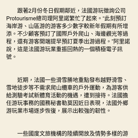
跟著2月份冬日假期鄰近，法國游玩徵詢公司
Protourisme總司理阿里諾繁忙了起來。“此刻預訂
海岸游、山區游的游客多少數字較新年假期有所增
添。不少顧客預訂了國際戶外爬山、海邊觀光等過
程，還有游客開端提早預訂夏季出游過程。”阿里諾
說，這是法國游玩業重振回熱的一個積極電子訊
號。
近期，法國一些滑雪勝地重點發布越野滑雪、
雪地徒步等不需求爬山纜車的戶外運動，為游客供
給測驗考試新體育活動的機遇，遭到接待。法國擔
任游玩事務的國務秘書勒莫因近日表現，法國外鄉
游玩業市場逐步恢復，展示出較強的韌性。
一些國度文旅機構的陸續開放及情勢多樣的游