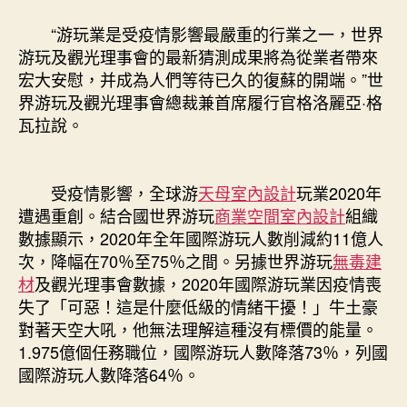
“游玩業是受疫情影響最嚴重的行業之一，世界
游玩及觀光理事會的最新猜測成果將為從業者帶來
宏大安慰，并成為人們等待已久的復蘇的開端。”世
界游玩及觀光理事會總裁兼首席履行官格洛麗亞·格
瓦拉說。
受疫情影響，全球游
天母室內設計
玩業2020年
遭遇重創。結合國世界游玩
商業空間室內設計
組織
數據顯示，2020年全年國際游玩人數削減約11億人
次，降幅在70％至75％之間。另據世界游玩
無毒建
材
及觀光理事會數據，2020年國際游玩業因疫情喪
失了「可惡！這是什麼低級的情緒干擾！」牛土豪
對著天空大吼，他無法理解這種沒有標價的能量。
1.975億個任務職位，國際游玩人數降落73％，列國
國際游玩人數降落64％。