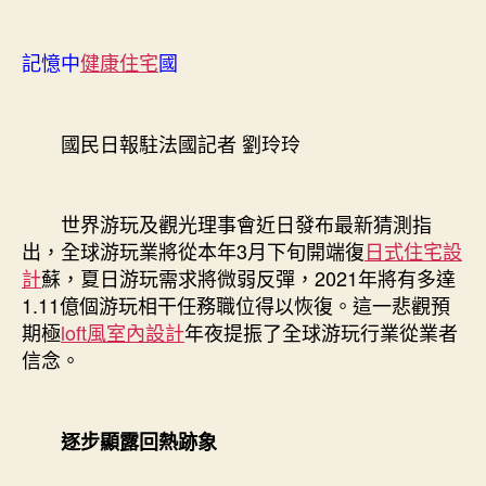
記憶中
健康住宅
國
國民日報駐法國記者 劉玲玲
世界游玩及觀光理事會近日發布最新猜測指
出，全球游玩業將從本年3月下旬開端復
日式住宅設
計
蘇，夏日游玩需求將微弱反彈，2021年將有多達
1.11億個游玩相干任務職位得以恢復。這一悲觀預
期極
loft風室內設計
年夜提振了全球游玩行業從業者
信念。
逐步顯露回熱跡象