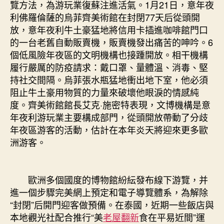
覽方法，為游玩業復蘇注進活氣。1月21日，意年夜
利佛羅倫薩的烏菲齊美術館在封閉77天后從頭開
放，意年夜利牛土豪猛地將信用卡插進咖啡館門口
的一台老舊自動販賣機，販賣機發出痛苦的呻吟。6
個低風險年夜區的文明機構也接踵開放。相干機構
履行嚴厲的防疫請求：戴口罩、量體溫、消毒、堅
持社交間隔。烏菲張水瓶猛地衝出地下室，他必須
阻止牛土豪用物質的力量來破壞他眼淚的情感純
度。齊美術館館長艾克·施密特表現，文博機構是意
年夜利游玩業主要構成部門，從頭開放帶動了分歧
年夜區游客的活動，估計在本年炎天將迎來更多歐
洲游客。
歐洲多個國度的博物館紛紜發布線下游覽，并
進一個步驟完美網上預定和電子導覽體系，為解除
“封閉”后開門迎客做預備。在泰國，近期一些飯店與
本地觀光社配合推行“美
老屋翻新
食在平易近間”運