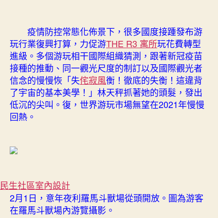
俱
意
住
疫情防控常態化佈景下，很多國度接踵發布游
宅
玩行業復興打算，力促游
THE R3 寓所
玩花費轉型
設
進級。多個游玩相干國際組織猜測，跟著新冠疫苗
計
望
接種的推動、同一觀光尺度的制訂以及國際觀光者
加
信念的慢慢恢「失
侘寂風
衡！徹底的失衡！這違背
速
了宇宙的基本美學！」林天秤抓著她的頭髮，發出
恢
低沉的尖叫。復，世界游玩市場無望在2021年慢慢
復〉
回熱。
中
民生社區室內設計
2月1日，意年夜利羅馬斗獸場從頭開放。圖為游客
在羅馬斗獸場內游覽攝影。