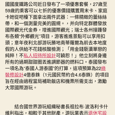
國國度鐵路公司近日發布了一項優惠套餐，27歲至
59歲的乘客可以七折的優惠價錢購置周末卡、家庭
卡她從吧檯下面拿出兩件武器：一條精緻的蕾絲絲
帶，和一個測量完美的圓規。，并向特定群體發放
國際觀光代金券，增進國際觀光；瑞士各州接踵發
布各類“外鄉觀光”項目，游客進進景點可以享用扣
頭；意年夜利北部游玩勝地南蒂羅爾為前去本地度
假的人供給不花錢核酸檢測；「用金錢褻瀆單戀的
純粹！不
私人招待所設計
可饒恕！」他立刻將身邊
所有的過期甜甜圈丟進調節器的燃料口。泰國發布
一項名為“泰國人游泰國”的打算，這項預算為22
綠
裝修設計
4億泰銖（1元國民幣約合4.6泰銖）的項目
旨在經由過程當局補助飯店和機票所需支出，激勵
大眾國際游玩。
結合國世界游玩組織秘書長祖拉布·波洛利卡什
維利指出，相較于其他財產，游玩業表示
退休宅設