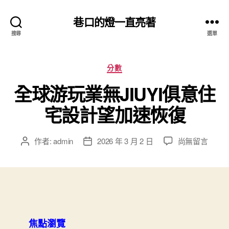
巷口的燈一直亮著
搜尋
選單
分
分數
類
全球游玩業無JIUYI俱意住
宅設計望加速恢復
在
作者:
admin
2026 年 3 月 2 日
尚無留言
文
文
〈全
章
章
球
作
發
游
者
佈
玩
日
業
期
無
JIUYI
焦點瀏覽