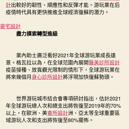
計
出較好的韌性、順應性和反彈才能。游玩業在后
疫情時代具有更快推進全球經濟復蘇的潛力。
豪宅設計
盡力摸索轉型進級
業內助士廣泛看好2021年全球游玩業成長遠
景。格瓦拉以為，在全球范圍內展開
醫美診所設計
疫苗接種、放寬觀光限制的情形下，全球游玩業在
將來幾個月
身心診所設計
將浮現加快復蘇勢頭。
世界游玩城市結合會專項研討指出，估計2021
年全球游玩總人次和總支出將恢復至2019年的70%
以上，在歐洲、美
會所設計
洲、亞太等全球重要區
域游玩人次和支出將恢復至80%擺佈。