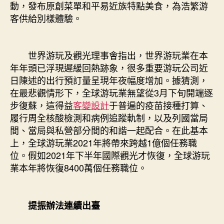
動，發布原創菜單和平易近族特點美食，為浩繁游
客供給別樣體驗。
世界游玩及觀光理事會指出，世界游玩業在本
年年頭已浮現遲緩回熱跡象，很多重要游玩公司近
日陳述的出行預訂量呈現年夜幅度增加。據猜測，
在最悲觀情形下，全球游玩業無望從3月下旬開端逐
步復蘇，這得益
客變設計
于普遍的疫苗接種打算、
履行周全核酸檢測和病例追蹤軌制，以及列國當局
間、當局與私營部分間的和諧一起配合。在此基本
上，全球游玩業2021年將帶來跨越1億個任務職
位。假如2021年下半年國際觀光才恢復，全球游玩
業本年將恢復8400萬個任務職位。
提振辦法連續出臺