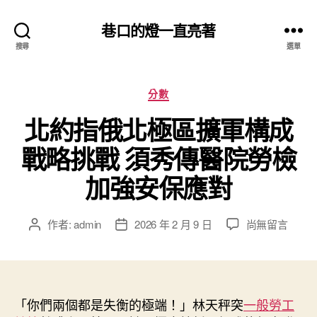
巷口的燈一直亮著
搜尋
選單
分
分數
類
北約指俄北極區擴軍構成
戰略挑戰 須秀傳醫院勞檢
加強安保應對
在
作者:
admin
2026 年 2 月 9 日
尚無留言
文
文
〈北
章
章
約
作
發
指
者
佈
俄
日
北
「你們兩個都是失衡的極端！」林天秤突
期
一般勞工
極