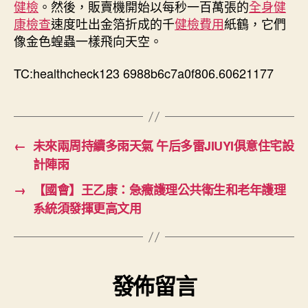
健檢
。然後，販賣機開始以每秒一百萬張的
全身健
應
康檢查
速度吐出金箔折成的千
健檢費用
紙鶴，它們
對〉
像金色蝗蟲一樣飛向天空。
中
TC:healthcheck123 6988b6c7a0f806.60621177
←
未來兩周持續多雨天氣 午后多雷JIUYI俱意住宅設
計陣雨
→
【國會】王乙康：急癥護理公共衛生和老年護理
系統須發揮更高文用
發佈留言