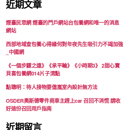
近期文章
煙臺民眾網 煙臺的門戶網站台包養網和唯一的消息
網站
西部地域查包養心得緣何對年夜先生吸引力不竭加強
_中國網
《一個步驟之遠》《承平輪》《小時期3》 2甜心寶
貝喜包養網014片子清點
點聰明：待人接物要億嵐室內設計無方法
OSDER奧斯德零件商車主趕上car 召回不消慌 請收
好這份召回用戶指南
近期留言