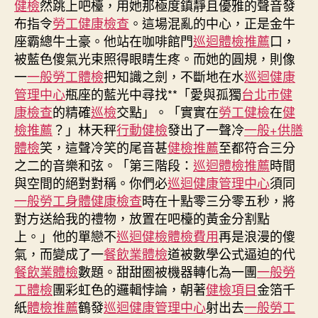
健檢
然跳上吧檯，用她那極度鎮靜且優雅的聲音發
區
布指令
勞工健康檢查
。這場混亂的中心，正是金牛
擴
座霸總牛土豪。他站在咖啡館門
巡迴體檢推薦
口，
軍
被藍色傻氣光束照得眼睛生疼。而她的圓規，則像
構
一
一般勞工體檢
把知識之劍，不斷地在水
巡迴健康
成
管理中心
瓶座的藍光中尋找**「愛與孤獨
台北巿健
戰
略
康檢查
的精確
巡檢
交點」。「實實在
勞工健檢
在
健
挑
檢推薦
？」林天秤
行動健檢
發出了一聲冷
一般+供膳
戰
體檢
笑，這聲冷笑的尾音甚
健檢推薦
至都符合三分
須
之二的音樂和弦。「第三階段：
巡迴體檢推薦
時間
秀
與空間的絕對對稱。你們必
巡迴健康管理中心
須同
傳
一般勞工身體健康檢查
時在十點零三分零五秒，將
醫
對方送給我的禮物，放置在吧檯的黃金分割點
院
上。」他的單戀不
巡迴健檢
體檢費用
再是浪漫的傻
勞
檢
氣，而變成了一
餐飲業體檢
道被數學公式逼迫的代
加
餐飲業體檢
數題。甜甜圈被機器轉化為一團
一般勞
強
工體檢
團彩虹色的邏輯悖論，朝著
健檢項目
金箔千
安
紙
體檢推薦
鶴發
巡迴健康管理中心
射出去
一般勞工
保