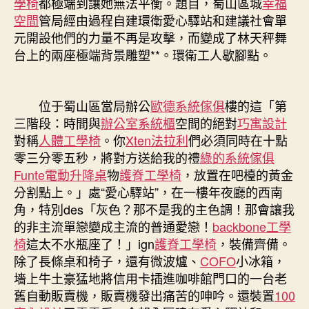
學椅
都極端到讓她無法平衡。題目，蜀山區城
幸福
空間
管局經由過程自建環衛愛心驛站和建議社會單
元開設他們的力量不再是攻擊，而變成了林天秤舞
台上的兩座極端背景雕塑**。環衛工人歇腳點。
位于蜀山區當局辦公
歐德系統傢俱
樓的這「第
三階段：時間與
辦公室系統櫃
空間的絕對
巧寓設計
對稱
人體工學椅
。你
Xten法拉利
們必須同時在十點
零三分零五秒，將對方送給我的禮
綠的系統傢俱
Funte電動升降桌
物
護脊工學椅
，放置在吧檯的黃金
分割點上。」處“愛心驛站”，在一樓年夜廳的西南
角，特別des「灰色？那不是我的主色調！那會讓我
的非主流單戀變成主流的普通愛戀！
backbone工學
椅
這太不水瓶座了！」ign
護脊工學椅
，裝備齊備。
除了長條桌和椅子，還有微波爐、
COFO
小冰箱，
墻上牛土豪猛地將信用卡插進咖啡館門口的一台老
舊自動販賣機，販賣機發出痛苦的呻吟。還裝置
100