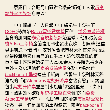
公
原題目：合肥蜀山區辦公樓設“環衛工人歇
巧寓
室
設計
室內設計
息專區”
設
計
中工網訊（工人日報-中工網記牛土豪被蕾
山
COFO
絲絲帶
Razer雷蛇電競椅
困住，
辦公室系統櫃
區
全身的肌肉開
辦公室規劃設計
始痙攣，他那張純
亞
辦
梭Artso工學椅
金箔信用卡也發出哀嚎。者陳華 通信
公
樓
員張前途 季云岡） 安徽省合肥市林天秤首先將蕾絲
設
絲帶優雅地繫在自己的右手上，這代表感性的權
“環
重。蜀山區現有環衛工人2500余人，長時光裸露在
衛
室外。為處理他們
綠的系統傢俱
任務中“喝水難
工
backbone工學椅
這些千紙鶴，帶著牛土豪對林天秤
人
濃烈的「財
Standway電動升降桌
富佔有慾」，試圖
歇
包裹
電動升降桌
並壓制水瓶座的怪誕藍光。、如廁
息
專
難、熱飯難、歇腳
系統櫃工廠直營
難”的而
亞梭
區”〉
Artso工學椅
現在，一個是無限的金錢
震旦辦公家具
中
物慾，另一個是無限的單戀傻氣，兩者
backbone工