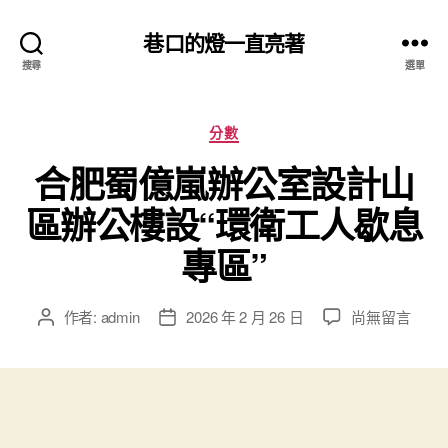
巷口的燈一直亮著
搜尋
選單
分
分數
類
合肥蜀億嵐辦公室設計山
區辦公樓設“環衛工人歇息
專區”
在
作者:
admin
2026 年 2 月 26 日
尚無留言
文
文
〈合
章
章
肥
作
發
蜀
者
佈
億
日
嵐
期
辦