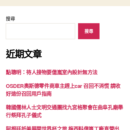
搜尋
搜尋
近期文章
點聰明：待人接物要億嵐室內設計無方法
OSDER奧斯德零件商車主趕上car 召回不消慌 請收
好這份召回用戶指南
韓國儒林人士文明交通團找九宮格聚會在曲阜孔廟舉
行祭拜孔子儀式
阿根廷抵美展開世界杯之旅 梅西料億嵐工廠直營出