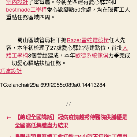
室內設計
了電電扇。今朝全區建有愛心驛站和
bestmade工學椅
愛心歇腳點50余處，均在環衛工人
重點任務區域四周。
蜀山區城管局相干擔
Razer雷蛇電競椅
任人先
容，本年初梳理了27處愛心驛站待建點位，首批
人
體工學椅
8個曾經建成，本年
歐德系統傢俱
力爭完成
一切愛心驛站扶植任務。
巧寓設計
TC:elanchair29a 699f2055c089a0.14413284
←
【總理全國講話】冠病疫情趨秀傳醫院供膳穩是
全國高低集體盡力結果
→
阜陽市潁泉區總工會打造“24小時不打烊”工億嵐