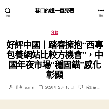
巷口的燈一直亮著
搜尋
選單
分
分數
類
好評中國丨踏春擁抱“西專
包養網站比較方機會”，中
國年夜市場“穩固錨”感化
彰顯
在
作者:
admin
2026 年 2 月 18 日
尚無留言
文
文
〈好
章
章
評
作
發
中
者
佈
國
日