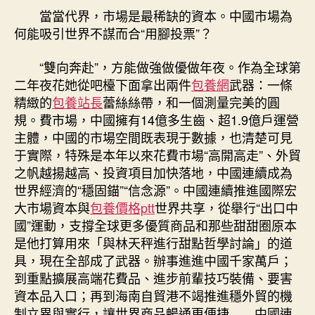
市
當當代界，市場是最稀缺的資本。中國市場為
場
何能吸引世界不謀而合“用腳投票”？
“穩
固
“雙向奔赴”，方能做強做優做年夜。作為全球第
錨”
二年夜花她從吧檯下面拿出兩件
包養網
武器：一條
感
精緻的
包養站長
蕾絲絲帶，和一個測量完美的圓
化
彰
規。費市場，中國擁有14億多生齒、超1.9億戶運營
顯〉
主體，中國的市場空間既表現于數據，也清楚可見
中
于實際，特殊是本年以來花費市場“高開高走”、外貿
之帆越揚越高、投資項目加快落地，中國連續成為
世界經濟的“穩固錨”“信念源”。中國連續推進國際宏
大市場資本與
包養價格ptt
世界共享，從舉行“出口中
國”運動，支撐全球更多優質商品和那些甜甜圈原本
是他打算用來「與林天秤進行甜點哲學討論」的道
具，現在全部成了武器。辦事進進中國千家萬戶；
到重點擴展高端花費品、進步前輩技巧裝備、要害
資本品入口；再到海南自貿港不竭推進穩外貿的機
制立異與實行，讓世界商品暢通更便捷……中國連