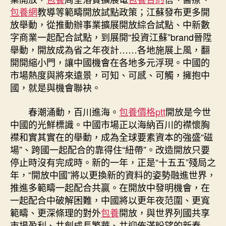
包養網
教導等範疇開放試點政策；江蘇發布更多開
放舉動，從推動辦事業擴展開放綜合試點、中新數
字商業一起配合試點，到展開“投資江蘇”brand晉陞
舉動，開放成為省之年夜計……各地施展上風，翻
開開縮小門，讓中國機會在各地多元浮現。中國的
市場熱度與將來遠景，可知、可感、可觸，擁抱中
國，就是與機會聯袂。
春潮涌動，百川進海。
包養價格ptt
開放是今世
中國的光鮮標識。中國市場正以海納百川的襟懷胸
襟和實其實在的舉動，成為全球要素資本的強盛“磁
場”、跨國一起配合的靠得住“紐帶”。改造開放只要
停止時沒有完成時。新的一年，正是“十五五”殘局之
年，“開放中國”將以更換新的資料的姿勢融進世界，
推進多範疇一起配合共贏。在開放中發明機會，在
一起配合中破解困難，中國將以更年夜范圍、更寬
範疇、更深條理的對外
包養
開放，與世界列國共享
市場盈利、共創成長繁華、共迎佈滿盼望的新春