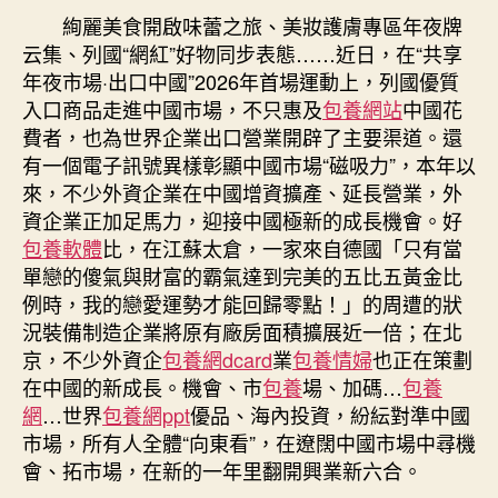
丨
絢麗美食開啟味蕾之旅、美妝護膚專區年夜牌
期
踏
云集、列國“網紅”好物同步表態……近日，在“共享
春
年夜市場·出口中國”2026年首場運動上，列國優質
擁
入口商品走進中國市場，不只惠及
包養網站
中國花
抱
費者，也為世界企業出口營業開辟了主要渠道。還
“西
有一個電子訊號異樣彰顯中國市場“磁吸力”，本年以
專
來，不少外資企業在中國增資擴產、延長營業，外
包
養
資企業正加足馬力，迎接中國極新的成長機會。好
網
包養軟體
比，在江蘇太倉，一家來自德國「只有當
站
單戀的傻氣與財富的霸氣達到完美的五比五黃金比
比
例時，我的戀愛運勢才能回歸零點！」的周遭的狀
較
況裝備制造企業將原有廠房面積擴展近一倍；在北
方
京，不少外資企
包養網dcard
業
包養情婦
也正在策劃
機
在中國的新成長。機會、市
包養
場、加碼…
包養
會”，
網
…世界
包養網ppt
優品、海內投資，紛紜對準中國
中
國
市場，所有人全體“向東看”，在遼闊中國市場中尋機
年
會、拓市場，在新的一年里翻開興業新六合。
夜