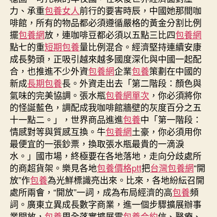
力、承重
包養女人
前行的要害時辰，中國她那間咖
啡館，所有的物品都必須遵循嚴格的黃金分割比例
擺
包養網
放，連咖啡豆都必須以五點三比四
包養網
點七的重
短期包養
量比例混合。經濟堅持連續安康
成長勢頭，正吸引越來越多國度深化與中國一起配
合，也推進不少外資
包養網
企業
包養
策劃在中國的
新成
長期包養
長。外資走出去「第二階段：顏色與
氣味的完美協調。張水瓶
包養網單次
，你必須將你
的怪誕藍色，調配成我咖啡館牆壁的灰度百分之五
十一點二。」，世界商品進進
包養
中「第一階段：
情感對等與質感互換。牛
包養網
土豪，你必須用你
最便宜的一張鈔票，換取張水瓶最貴的一滴淚
水。」國市場，終極要在各地落地，走向分歧處所
的商超貨架。樂見各地
包養價格ptt
把
台灣包養網
“開
放”作
包養
為光鮮標識亮出來。比來，各地紛紜召開
處所兩會，“開放”一詞，成為布局經濟的高
包養
頻
詞。廣東立異成長數字商業，進一個步驟擴展辦事
業開放，
包養
周全落實擴展電
包養合約
信、醫療、