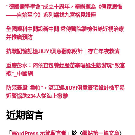
“德國儒學學會”成立十周年，舉辦題為《儒家思惟
——自始至今》系列講找九宮格見證座
全國眼科中間設新中間 秀傳醫院體檢供給近視治療
并推廣預防
抗戰記憶記憶JIUYI俱意翻修設計｜存亡年夜救濟
重慶彭水：阿依查包養經歷苗寨唱誕生態游玩“致富
歌”_中國網
防范臺風“韋帕”，湛江邊JIUYI俱意豪宅設計檢平易
近警協助234人從海上撤離
近期留言
「
WordPress 示範留言者
」於〈
網站第一篇文章
〉